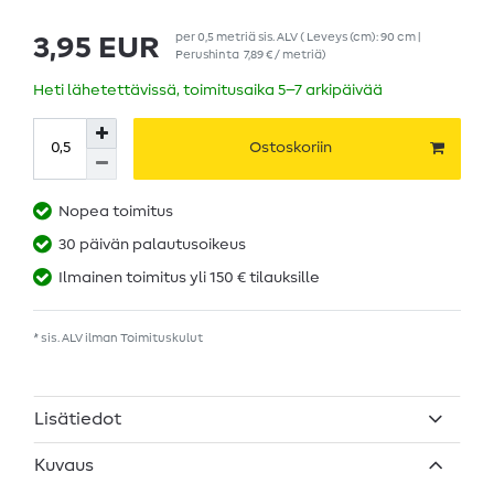
per
0,5
metriä
sis. ALV
( Leveys (cm): 90 cm |
3,95 EUR
Perushinta
7,89 € / metriä
)
Heti lähetettävissä, toimitusaika 5–7 arkipäivää
Ostoskoriin
Nopea toimitus
30 päivän palautusoikeus
Ilmainen toimitus yli 150 € tilauksille
* sis. ALV ilman
Toimituskulut
Lisätiedot
Kuvaus