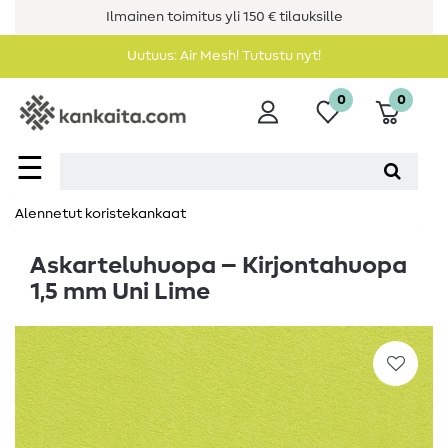
Ilmainen toimitus yli 150 € tilauksille
Uutuus: Air Mesh! Tutustu nyt!
0
0
☰
Alennetut koristekankaat
Askarteluhuopa – Kirjontahuopa
1,5 mm Uni Lime