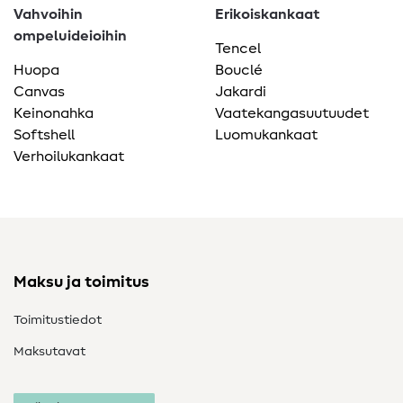
Vahvoihin
Erikoiskankaat
ompeluideioihin
Tencel
Huopa
Bouclé
Canvas
Jakardi
Keinonahka
Vaatekangasuutuudet
Softshell
Luomukankaat
Verhoilukankaat
Maksu ja toimitus
Toimitustiedot
Maksutavat