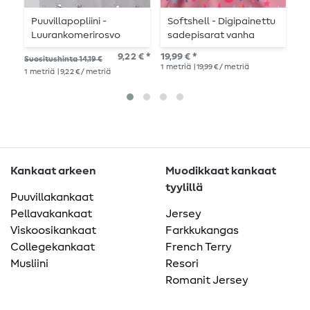
Puuvillapopliini -
Softshell - Digipainettu
S
Luurankomerirosvo
sadepisarat vanha
p
Harmaa
roosa
9,22 € *
19,99 € *
19,
Suositushinta 14,19 €
1
metriä
| 19,99 € / metriä
1
me
1
metriä
| 9,22 € / metriä
Kankaat arkeen
Muodikkaat kankaat
tyylillä
Puuvillakankaat
Pellavakankaat
Jersey
Viskoosikankaat
Farkkukangas
Collegekankaat
French Terry
Musliini
Resori
Romanit Jersey