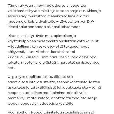
Tämä raikkaan limevihreä askarteluhuopa tuo
välittömästi hyvää mieltä jokaiseen projektiin. Kirkas ja
eloisa sävy muistuttaa mehukkaita limejä ja tuo
moderneja, iloisia vivahteita – täydellinen, kun DIY-
ideasi halutaan saada oikeasti loistamaan.
Pinta on miellyttävän mattapintainen ja
käyttökelpoinen molemmilta puoliltaan yhtä kauniisti
– täydellinen, kun sekä etu- että takapuoli ovat
näkyvissä, kuten viireissä, koristeissa tai
kirjansuojuksissa. 1,5 mm paksuinen huopa on helppo
leikata, muotoilla ja työstää ilman, että se rispaantuu
heti.
Olipa kyse applikaatioista, tilkkutöistä,
naamiaisasuista, asusteista, sesonkikoristeista, lasten
askartelusta tai yksilöllisistä lahjapakkauksista – tämä
huopa on todellinen monitoimimateriaali. Voit
ommella, liimata, niitata, kirjottaa tai maalata sen ja
luoda nopeasti ainutlaatuisia käsitöitä.
Huomioithan: Huopa toimitetaan logistisista syistä