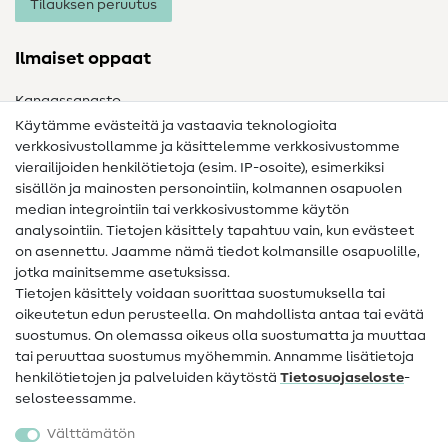
Tilauksen peruutus
Ilmaiset oppaat
Kangassanasto
Käytämme evästeitä ja vastaavia teknologioita
Ompelusanasto
verkkosivustollamme ja käsittelemme verkkosivustomme
vierailijoiden henkilötietoja (esim. IP-osoite), esimerkiksi
Ompeluohjeet
sisällön ja mainosten personointiin, kolmannen osapuolen
median integrointiin tai verkkosivustomme käytön
Apua ja yhteystiedot
analysointiin. Tietojen käsittely tapahtuu vain, kun evästeet
on asennettu. Jaamme nämä tiedot kolmansille osapuolille,
Yhteystiedot
jotka mainitsemme asetuksissa.
Tietoa omistajanvaihdoksesta
Tietojen käsittely voidaan suorittaa suostumuksella tai
oikeutetun edun perusteella. On mahdollista antaa tai evätä
FAQ
suostumus. On olemassa oikeus olla suostumatta ja muuttaa
tai peruuttaa suostumus myöhemmin. Annamme lisätietoja
Peruutusoikeus
henkilötietojen ja palveluiden käytöstä
Tietosuojaseloste
-
Suosittu
selosteessamme.
Välttämätön
Kankaat