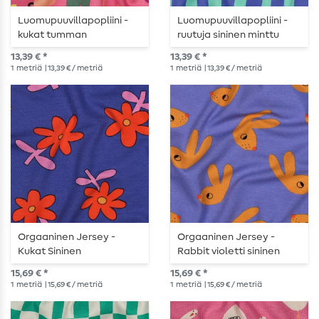
Luomupuuvillapopliini -
Luomupuuvillapopliini -
kukat tumman
ruutuja sininen minttu
vaaleanpunainen
13,39 € *
13,39 € *
1
metriä
| 13,39 € / metriä
1
metriä
| 13,39 € / metriä
Orgaaninen Jersey -
Orgaaninen Jersey -
Kukat Sininen
Rabbit violetti sininen
15,69 € *
15,69 € *
1
metriä
| 15,69 € / metriä
1
metriä
| 15,69 € / metriä