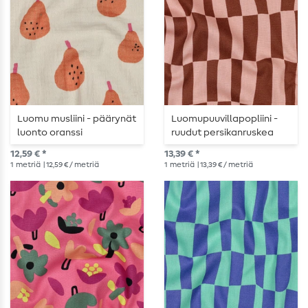
Luomu musliini - päärynät
Luomupuuvillapopliini -
luonto oranssi
ruudut persikanruskea
12,59 € *
13,39 € *
1
metriä
| 12,59 € / metriä
1
metriä
| 13,39 € / metriä