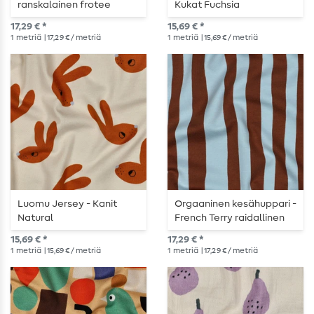
ranskalainen frotee
Kukat Fuchsia
koirille ecru pinkki
17,29 € *
15,69 € *
1
metriä
| 17,29 € / metriä
1
metriä
| 15,69 € / metriä
Luomu Jersey - Kanit
Orgaaninen kesähuppari -
Natural
French Terry raidallinen
vaaleansininen ruskea
15,69 € *
17,29 € *
1
metriä
| 15,69 € / metriä
1
metriä
| 17,29 € / metriä