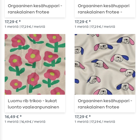
Orgaaninen kesähuppari -
Orgaaninen kesähuppari
ranskalainen frotee
ranskalainen frotee -
raidallinen vihreä
raidallinen sininen vihreä
17,29 € *
17,29 € *
vaaleanpunainen
1
metriä
| 17,29 € / metriä
1
metriä
| 17,29 € / metriä
Luomu rib trikoo - kukat
Orgaaninen kesähuppari -
luonto vaaleanpunainen
ranskalainen frotee
koirille ecru sininen
16,49 € *
17,29 € *
1
metriä
| 16,49 € / metriä
1
metriä
| 17,29 € / metriä