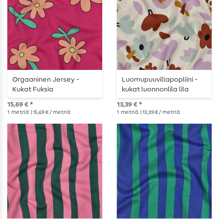
Orgaaninen Jersey -
Luomupuuvillapopliini -
Kukat Fuksia
kukat luonnonlila lila
15,69 € *
13,39 € *
1
metriä
| 15,69 € / metriä
1
metriä
| 13,39 € / metriä