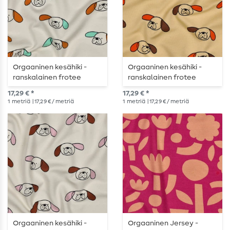
Orgaaninen kesähiki -
Orgaaninen kesähiki -
ranskalainen frotee
ranskalainen frotee
koirat ecru okravärinen
koirille keltainen
17,29 € *
17,29 € *
1
metriä
| 17,29 € / metriä
1
metriä
| 17,29 € / metriä
Orgaaninen kesähiki -
Orgaaninen Jersey -