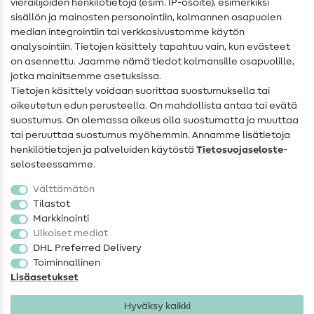
vierailijoiden henkilötietoja (esim. IP-osoite), esimerkiksi
Ompeluohjeet
sisällön ja mainosten personointiin, kolmannen osapuolen
median integrointiin tai verkkosivustomme käytön
Apua ja yhteystiedot
analysointiin. Tietojen käsittely tapahtuu vain, kun evästeet
on asennettu. Jaamme nämä tiedot kolmansille osapuolille,
Yhteystiedot
jotka mainitsemme asetuksissa.
Tietoa omistajanvaihdoksesta
Tietojen käsittely voidaan suorittaa suostumuksella tai
oikeutetun edun perusteella. On mahdollista antaa tai evätä
FAQ
suostumus. On olemassa oikeus olla suostumatta ja muuttaa
tai peruuttaa suostumus myöhemmin. Annamme lisätietoja
Peruutusoikeus
henkilötietojen ja palveluiden käytöstä
Tietosuojaseloste
-
Suosittu
selosteessamme.
Välttämätön
Kankaat
Tilastot
Markkinointi
Ompelutarvikkeet
Ulkoiset mediat
Ale
DHL Preferred Delivery
Toiminnallinen
Lisäasetukset
Hyväksy kaikki