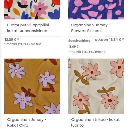
Luomupuuvillapopliini -
Orgaaninen Jersey -
kukat luonnonsininen
Flowers Sininen
13,39 € *
alkaen 13,34 € *
Suositushinta
1
metriä
| 13,39 € / metriä
15,69 €
1
metriä
| 13,34 € / metriä
Orgaaninen Jersey -
Orgaaninen trikoo - kukat
Kukat Okra
luonto