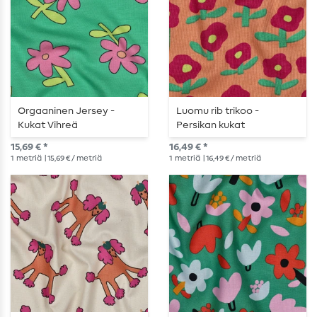
Orgaaninen Jersey -
Luomu rib trikoo -
Kukat Vihreä
Persikan kukat
15,69 € *
16,49 € *
1
metriä
| 15,69 € / metriä
1
metriä
| 16,49 € / metriä