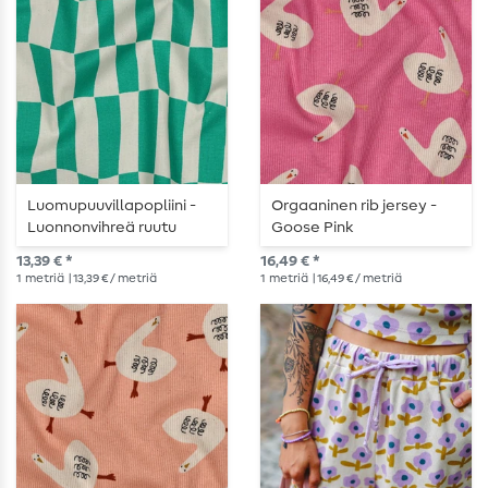
Luomupuuvillapopliini -
Orgaaninen rib jersey -
Luonnonvihreä ruutu
Goose Pink
13,39 € *
16,49 € *
1
metriä
| 13,39 € / metriä
1
metriä
| 16,49 € / metriä