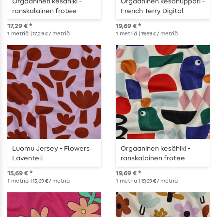
Orgaaninen kesähiki -
Orgaaninen kesähuppari -
ranskalainen frotee
French Terry Digital
koirille ecru vihreä
Graphic Shapes Sininen
17,29 € *
19,69 € *
1
metriä
| 17,29 € / metriä
1
metriä
| 19,69 € / metriä
Luomu Jersey - Flowers
Orgaaninen kesähiki -
Laventeli
ranskalainen frotee
Digitaalinen grafiikka
15,69 € *
19,69 € *
muotoja luonto
1
metriä
| 15,69 € / metriä
1
metriä
| 19,69 € / metriä