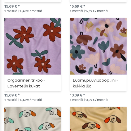
15,69 € *
15,69 € *
1
metriä
| 15,69 € / metriä
1
metriä
| 15,69 € / metriä
Orgaaninen trikoo -
Luomupuuvillapopliini -
Laventelin kukat
kukkia lila
15,69 € *
13,39 € *
1
metriä
| 15,69 € / metriä
1
metriä
| 13,39 € / metriä