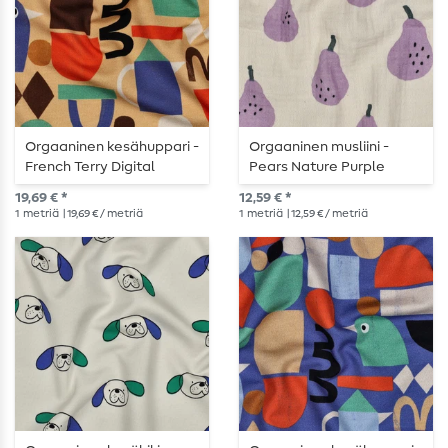
Orgaaninen kesähuppari -
Orgaaninen musliini -
French Terry Digital
Pears Nature Purple
Graphic Shapes Sand
19,69 € *
12,59 € *
1
metriä
| 19,69 € / metriä
1
metriä
| 12,59 € / metriä