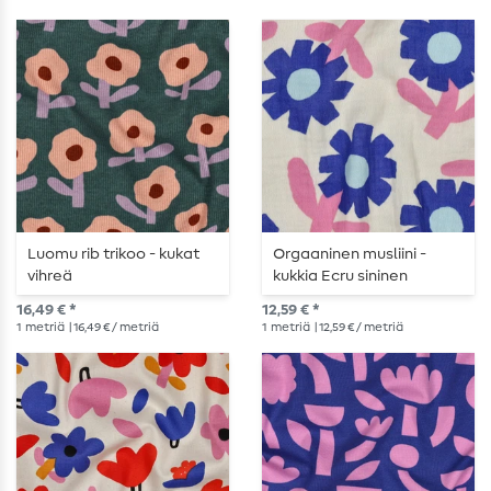
Luomu rib trikoo - kukat
Orgaaninen musliini -
vihreä
kukkia Ecru sininen
16,49 € *
12,59 € *
1
metriä
| 16,49 € / metriä
1
metriä
| 12,59 € / metriä