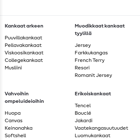
Kankaat arkeen
Muodikkaat kankaat
tyylillä
Puuvillakankaat
Pellavakankaat
Jersey
Viskoosikankaat
Farkkukangas
Collegekankaat
French Terry
Musliini
Resori
Romanit Jersey
Vahvoihin
Erikoiskankaat
ompeluideioihin
Tencel
Huopa
Bouclé
Canvas
Jakardi
Keinonahka
Vaatekangasuutuudet
Softshell
Luomukankaat