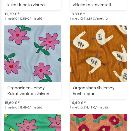
kukat luonto vihreä
villakoiran laventeli
12,59 € *
13,39 € *
1
metriä
| 12,59 € / metriä
1
metriä
| 13,39 € / metriä
Orgaaninen Jersey -
Orgaaninen rib jersey -
Kukat vaaleansininen
hanhikupari
15,69 € *
16,49 € *
1
metriä
| 15,69 € / metriä
1
metriä
| 16,49 € / metriä