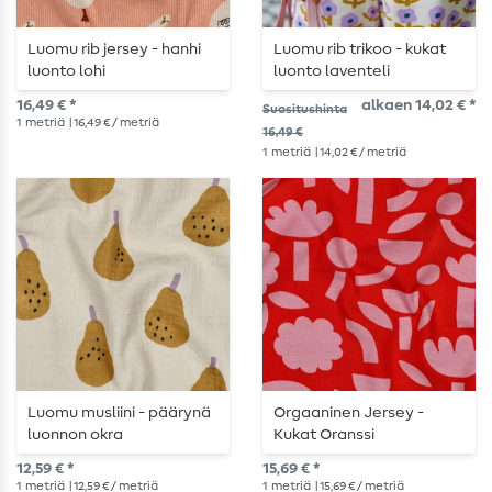
Luomu rib jersey - hanhi
Luomu rib trikoo - kukat
luonto lohi
luonto laventeli
16,49 € *
alkaen 14,02 € *
Suositushinta
1
metriä
| 16,49 € / metriä
16,49 €
1
metriä
| 14,02 € / metriä
Luomu musliini - päärynä
Orgaaninen Jersey -
luonnon okra
Kukat Oranssi
12,59 € *
15,69 € *
1
metriä
| 12,59 € / metriä
1
metriä
| 15,69 € / metriä