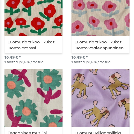
Luomu rib trikoo - kukat
Luomu rib trikoo - kukat
luonto oranssi
luonto vaaleanpunainen
16,49 € *
16,49 € *
1
metriä
| 16,49 € / metriä
1
metriä
| 16,49 € / metriä
Orgaaninen musliini -
Luomupuuvillapopliinia -