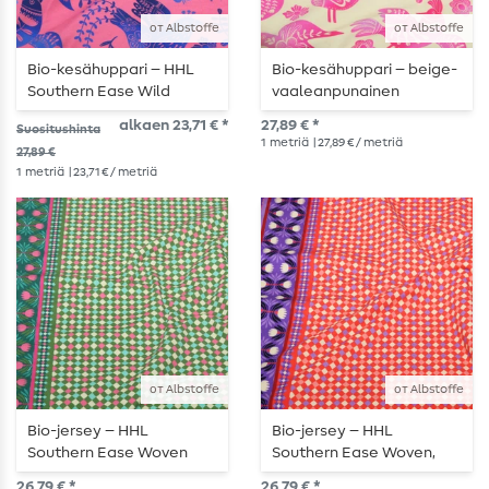
от Albstoffe
от Albstoffe
Bio-kesähuppari – HHL
Bio-kesähuppari – beige-
Southern Ease Wild
vaaleanpunainen
Chorus vaaleanpunainen
alkaen 23,71 € *
27,89 € *
Suositushinta
ja sininen
1
metriä
| 27,89 € / metriä
27,89 €
1
metriä
| 23,71 € / metriä
от Albstoffe
от Albstoffe
Bio-jersey – HHL
Bio-jersey – HHL
Southern Ease Woven
Southern Ease Woven,
vaaleanvihreä
vaaleanpunainen
26,79 € *
26,79 € *