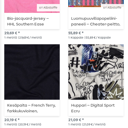
от Albstoffe
от Albstoffe
Bio-jacquard-jersey –
Luomupuuvillapopeliini-
HHL Southern Ease
paneeli – Cheater-peitto,
Mosaic Knit 3D
sininen
29,69 € *
55,89 € *
vaaleanpunainen
1
metriä
| 29,69 € / metriä
1
Kappale
| 55,89 € / Kappale
Kesäpaita – French Terry,
Huppari – Digital Sport
farkkukuvioinen,
Ecru
indigonsininen
20,19 € *
21,09 € *
1
metriä
| 20,19 € / metriä
1
metriä
| 21,09 € / metriä