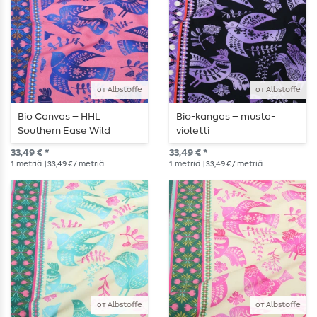
от Albstoffe
от Albstoffe
Bio Canvas – HHL
Bio-kangas – musta-
Southern Ease Wild
violetti
Chorus vaaleanpunainen
33,49 € *
33,49 € *
ja sininen
1
metriä
| 33,49 € / metriä
1
metriä
| 33,49 € / metriä
от Albstoffe
от Albstoffe