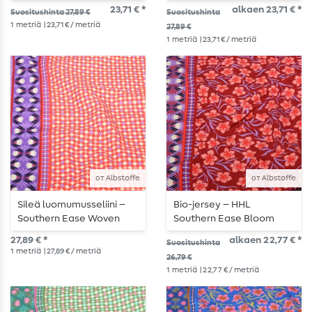
Drift, punainen
Bloom Drift, vihreä
23,71 € *
alkaen 23,71 € *
Suositushinta 27,89 €
Suositushinta
1
metriä
| 23,71 € / metriä
27,89 €
1
metriä
| 23,71 € / metriä
от Albstoffe
от Albstoffe
Sileä luomumusseliini –
Bio-jersey – HHL
Southern Ease Woven
Southern Ease Bloom
Light Red
Drift, punainen
27,89 € *
alkaen 22,77 € *
Suositushinta
1
metriä
| 27,89 € / metriä
26,79 €
1
metriä
| 22,77 € / metriä