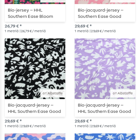
Bio-jersey – HHL
Bio-jacquard-jersey –
Southern Ease Bloom
Southern Ease Good
Drift, vihreä
Omens Doubleface,
26,79 € *
29,69 € *
vaaleanpunainen
1
metriä
| 26,79 € / metriä
1
metriä
| 29,69 € / metriä
от Albstoffe
от Albstoffe
Bio-jacquard-jersey –
Bio-jacquard-jersey –
HHL Southern Ease Good
HHL Southern Ease Good
Omens Doubleface,
Omens Doubleface,
29,69 € *
29,69 € *
musta
violetti
1
metriä
| 29,69 € / metriä
1
metriä
| 29,69 € / metriä