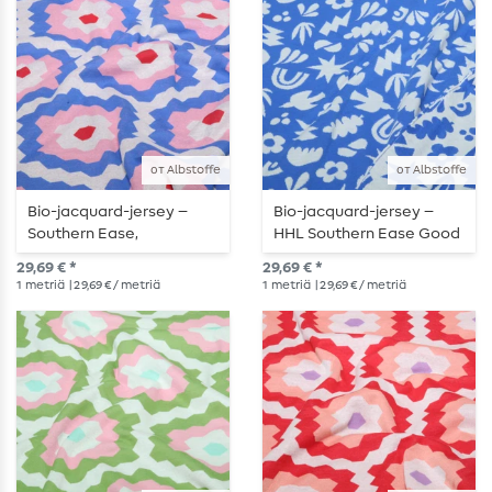
от Albstoffe
от Albstoffe
Bio-jacquard-jersey –
Bio-jacquard-jersey –
Southern Ease,
HHL Southern Ease Good
oliivisininen
Omens Doubleface
29,69 € *
29,69 € *
sininen
1
metriä
| 29,69 € / metriä
1
metriä
| 29,69 € / metriä