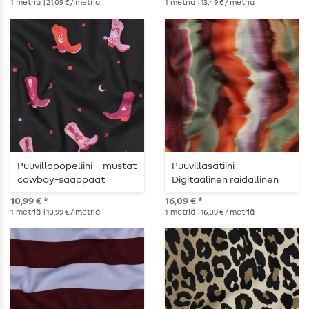
1
metriä
| 21,09 € / metriä
1
metriä
| 13,49 € / metriä
Puuvillapopeliini – mustat
Puuvillasatiini –
cowboy-saappaat
Digitaalinen raidallinen
abstrakti Bordeaux
10,99 € *
16,09 € *
1
metriä
| 10,99 € / metriä
1
metriä
| 16,09 € / metriä