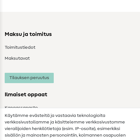
Maksu ja toimitus
Toimitustiedot
Maksutavat
Tilauksen peruutus
Ilmaiset oppaat
Kangassanasto
Käytämme evästeitä ja vastaavia teknologioita
Ompelusanasto
verkkosivustollamme ja käsittelemme verkkosivustomme
vierailijoiden henkilötietoja (esim. IP-osoite), esimerkiksi
Ompeluohjeet
sisällön ja mainosten personointiin, kolmannen osapuolen