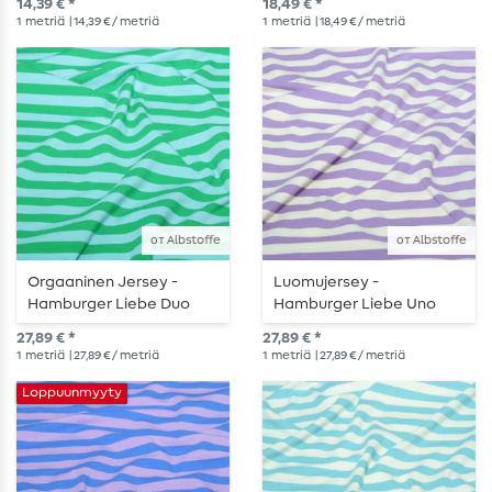
14,39 € *
18,49 € *
1
metriä
| 14,39 € / metriä
1
metriä
| 18,49 € / metriä
от Albstoffe
от Albstoffe
Orgaaninen Jersey -
Luomujersey -
Hamburger Liebe Duo
Hamburger Liebe Uno
Kesäraidat Turkoosi
Kesäraidat Ecru Violetti
27,89 € *
27,89 € *
Vihreä
1
metriä
| 27,89 € / metriä
1
metriä
| 27,89 € / metriä
Loppuunmyyty