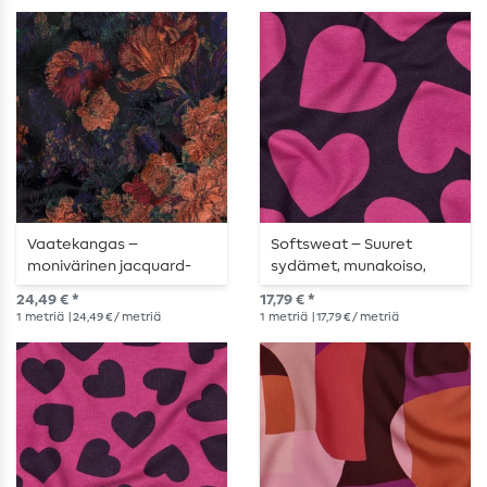
Vaatekangas –
Softsweat – Suuret
monivärinen jacquard-
sydämet, munakoiso,
kuvio, kukkakuvio
magenta, karhennettu
24,49 € *
17,79 € *
1
metriä
| 24,49 € / metriä
1
metriä
| 17,79 € / metriä