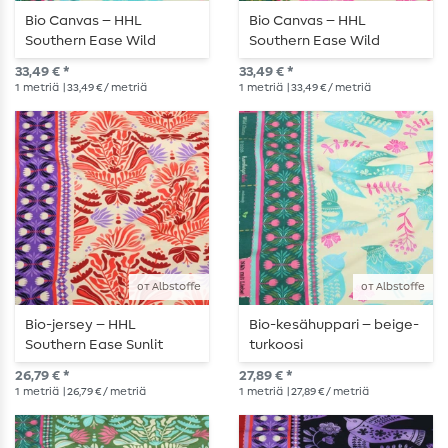
Bio Canvas – HHL
Bio Canvas – HHL
Southern Ease Wild
Southern Ease Wild
Chorus, beige ja turkoosi
Chorus, beige-
33,49 € *
33,49 € *
vaaleanpunainen
1
metriä
| 33,49 € / metriä
1
metriä
| 33,49 € / metriä
от Albstoffe
от Albstoffe
Bio-jersey – HHL
Bio-kesähuppari – beige-
Southern Ease Sunlit
turkoosi
Botanica, beige ja
26,79 € *
27,89 € *
punainen
1
metriä
| 26,79 € / metriä
1
metriä
| 27,89 € / metriä