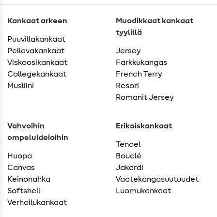
Kankaat arkeen
Muodikkaat kankaat
tyylillä
Puuvillakankaat
Pellavakankaat
Jersey
Viskoosikankaat
Farkkukangas
Collegekankaat
French Terry
Musliini
Resori
Romanit Jersey
Vahvoihin
Erikoiskankaat
ompeluideioihin
Tencel
Huopa
Bouclé
Canvas
Jakardi
Keinonahka
Vaatekangasuutuudet
Softshell
Luomukankaat
Verhoilukankaat