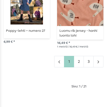
Poppy-lehti – numero 27
Luomu rib jersey - hanhi
luonto lohi
6,99 € *
16,49 € *
1
metriä
| 16,49 € / metriä
1
2
3
Sivu: 1 / 21