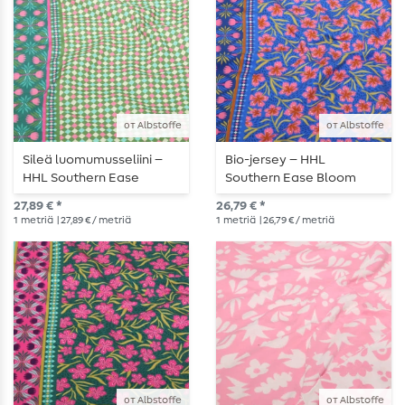
от Albstoffe
от Albstoffe
Sileä luomumusseliini –
Bio-jersey – HHL
HHL Southern Ease
Southern Ease Bloom
Woven vaaleanvihreä
Drift, kuninkaansininen
27,89 € *
26,79 € *
1
metriä
| 27,89 € / metriä
1
metriä
| 26,79 € / metriä
от Albstoffe
от Albstoffe