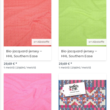
от Albstoffe
от Albstoffe
Bio-jacquard-jersey –
Bio-jacquard-jersey –
HHL Southern Ease
HHL Southern Ease
Mosaic Knit 3D, punainen
Mosaic Knit 3D vihreä
29,69 € *
29,69 € *
1
metriä
| 29,69 € / metriä
1
metriä
| 29,69 € / metriä