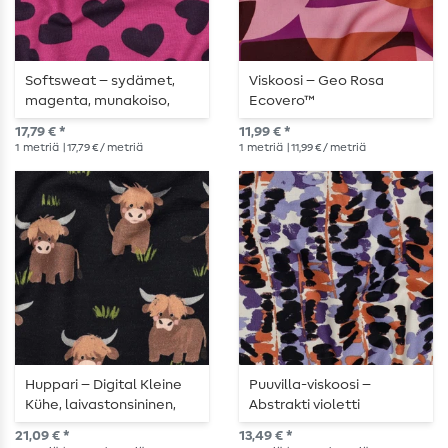
Softsweat – sydämet,
Viskoosi – Geo Rosa
magenta, munakoiso,
Ecovero™
karhennettu
17,79 € *
11,99 € *
1
metriä
| 17,79 € / metriä
1
metriä
| 11,99 € / metriä
Huppari – Digital Kleine
Puuvilla-viskoosi –
Kühe, laivastonsininen,
Abstrakti violetti
karhennettu
21,09 € *
13,49 € *