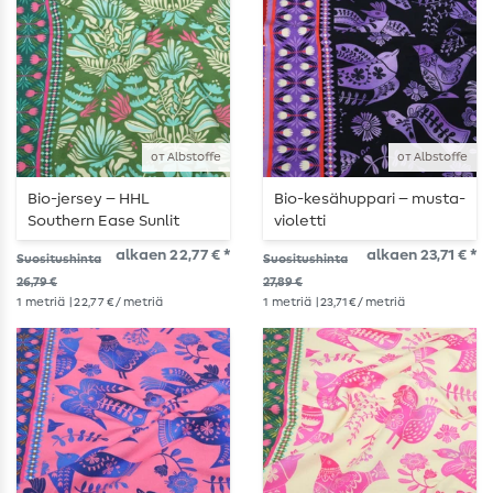
от Albstoffe
от Albstoffe
Bio-jersey – HHL
Bio-kesähuppari – musta-
Southern Ease Sunlit
violetti
Botanica, vihreä
alkaen 22,77 € *
alkaen 23,71 € *
Suositushinta
Suositushinta
26,79 €
27,89 €
1
metriä
| 22,77 € / metriä
1
metriä
| 23,71 € / metriä