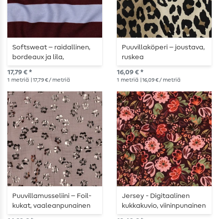
Softsweat – raidallinen,
Puuvillaköperi – joustava,
bordeaux ja lila,
ruskea
karhennettu
17,79 € *
16,09 € *
1
metriä
| 17,79 € / metriä
1
metriä
| 16,09 € / metriä
Puuvillamusseliini – Foil-
Jersey - Digitaalinen
kukat, vaaleanpunainen
kukkakuvio, viininpunainen