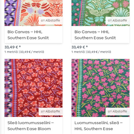
от Albstoffe
от Albstoffe
Bio Canvas – HHL
Bio Canvas – HHL
Southern Ease Sunlit
Southern Ease Sunlit
Botanica beige-punainen
Botanica vihreä
33,49 € *
33,49 € *
1
metriä
| 33,49 € / metriä
1
metriä
| 33,49 € / metriä
от Albstoffe
от Albstoffe
Sileä luomumusseliini –
Luomumusseliini, sileä –
Southern Ease Bloom
HHL Southern Ease