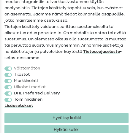
median integrointiin tai verkkosivustomme käytön
Apua ja yhteystiedot
analysointiin. Tietojen käsittely tapahtuu vain, kun evästeet
on asennettu. Jaamme nämä tiedot kolmansille osapuolille,
Yhteystiedot
jotka mainitsemme asetuksissa.
Tietoa omistajanvaihdoksesta
Tietojen käsittely voidaan suorittaa suostumuksella tai
oikeutetun edun perusteella. On mahdollista antaa tai evätä
FAQ
suostumus. On olemassa oikeus olla suostumatta ja muuttaa
tai peruuttaa suostumus myöhemmin. Annamme lisätietoja
Peruutusoikeus
henkilötietojen ja palveluiden käytöstä
Tietosuojaseloste
-
Suosittu
selosteessamme.
Välttämätön
Kankaat
Tilastot
Markkinointi
Ompelutarvikkeet
Ulkoiset mediat
Ale
DHL Preferred Delivery
Toiminnallinen
Lisäasetukset
Hyväksy kaikki
Hylkää kaikki
Yhteystiedot
Tietosuoja
Käyttöehdot