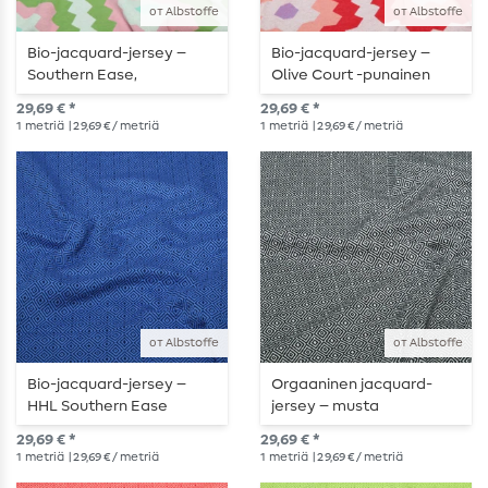
от Albstoffe
от Albstoffe
Bio-jacquard-jersey –
Bio-jacquard-jersey –
Southern Ease,
Olive Court -punainen
oliivinvihreä
29,69 € *
29,69 € *
1
metriä
| 29,69 € / metriä
1
metriä
| 29,69 € / metriä
от Albstoffe
от Albstoffe
Bio-jacquard-jersey –
Orgaaninen jacquard-
HHL Southern Ease
jersey – musta
Mosaic Knit 3D sininen
29,69 € *
29,69 € *
1
metriä
| 29,69 € / metriä
1
metriä
| 29,69 € / metriä