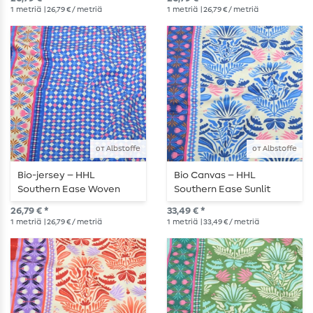
1
metriä
| 26,79 € / metriä
1
metriä
| 26,79 € / metriä
от Albstoffe
от Albstoffe
Bio-jersey – HHL
Bio Canvas – HHL
Southern Ease Woven
Southern Ease Sunlit
Light, kuninkaansininen
Botanica beige-sininen
26,79 € *
33,49 € *
1
metriä
| 26,79 € / metriä
1
metriä
| 33,49 € / metriä