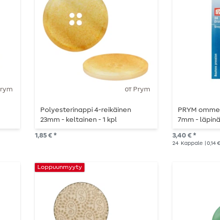
Prym
от Prym
Polyesterinappi 4-reikäinen
PRYM ommelt
23mm - keltainen - 1 kpl
7mm - läpinä
1,85 € *
3,40 € *
24
Kappale
| 0,14
Loppuunmyyty