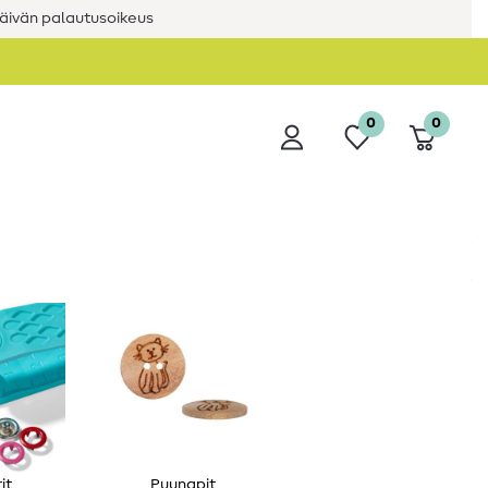
äivän palautusoikeus
0
0
it
Puunapit