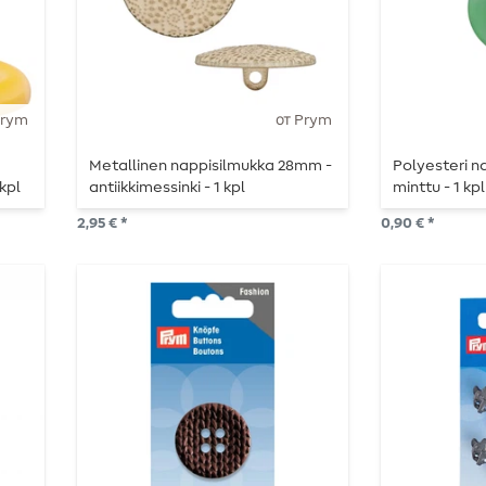
Prym
от Prym
Metallinen nappisilmukka 28mm -
Polyesteri 
kpl
antiikkimessinki - 1 kpl
minttu - 1 kpl
2,95 € *
0,90 € *