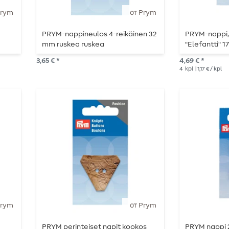
Prym
от Prym
PRYM-nappineulos 4-reikäinen 32
PRYM-nappi, 
mm ruskea ruskea
"Elefantti" 
3,65 € *
4,69 € *
4
kpl
| 1,17 € / kpl
Prym
от Prym
PRYM perinteiset napit kookos
PRYM nappi 2