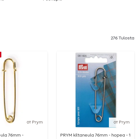
276 Tulosta
от Prym
от Prym
eula 76mm -
PRYM kiltaneula 76mm - hopea - 1