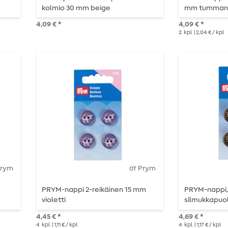
kolmio 30 mm beige
mm tumman
4,09 € *
4,09 € *
2
kpl
| 2,04 € / kpl
Prym
от Prym
PRYM-nappi 2-reikäinen 15 mm
PRYM-nappi,
a
violetti
silmukkapuo
musta/prons
4,45 € *
4,69 € *
4
kpl
| 1,11 € / kpl
4
kpl
| 1,17 € / kpl