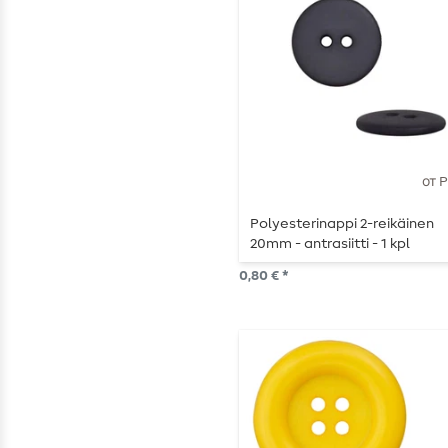
от 
Polyesterinappi 2-reikäinen
20mm - antrasiitti - 1 kpl
0,80 € *