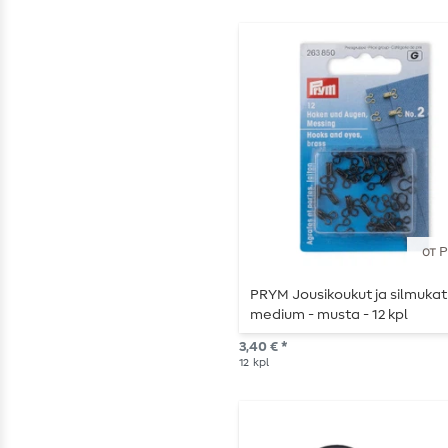
от 
PRYM Jousikoukut ja silmukat
medium - musta - 12 kpl
3,40 € *
12
kpl