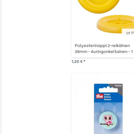
от 
Polyesterinappi 2-reikäinen
38mm - Auringonkeltainen - 1 
1,20 € *