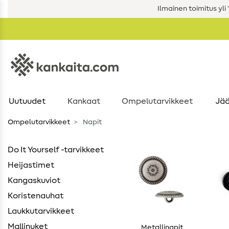
Ilmainen toimitus yli 1
Uutuudet
Kankaat
Ompelutarvikkeet
Jää
Ompelutarvikkeet
Napit
Do It Yourself -tarvikkeet
Heijastimet
Kangaskuviot
Koristenauhat
Laukkutarvikkeet
Mallinuket
Metallinapit