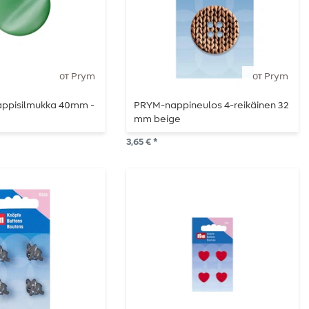
от Prym
от Prym
nappisilmukka 40mm -
PRYM-nappineulos 4-reikäinen 32
mm beige
3,65 € *