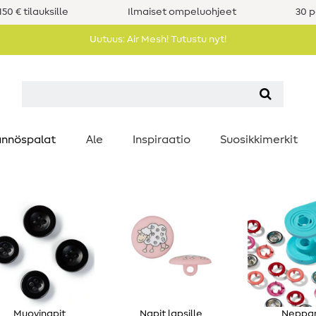
50 € tilauksille
Ilmaiset ompeluohjeet
30 p
Uutuus: Air Mesh! Tutustu nyt!
nnöspalat
Ale
Inspiraatio
Suosikkimerkit
Muovinapit
Napit lapsille
Neppar