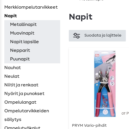
Merkkiompelutarvikkeet
Napit
Napit
Metallinapit
Muovinapit
Suodata ja lajittele
Napit lapsille
Nepparit
Puunapit
Nauhat
Neulat
Niitit ja renkaat
Nyörit ja punokset
Ompelulangat
Ompelutarvikkeiden ​
от 
säilytys
PRYM Vario-pihdit
Ompelutyökalut