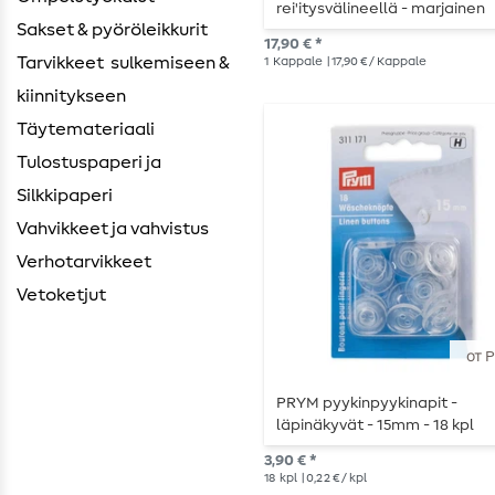
rei'itysvälineellä - marjainen
Sakset & pyöröleikkurit
17,90 € *
Tarvikkeet ​ sulkemiseen &
1
Kappale
| 17,90 € / Kappale
kiinnitykseen
Täytemateriaali
Tulostuspaperi ja
Silkkipaperi
Vahvikkeet ja vahvistus
Verhotarvikkeet
Vetoketjut
от 
PRYM pyykinpyykinapit -
läpinäkyvät - 15mm - 18 kpl
3,90 € *
18
kpl
| 0,22 € / kpl