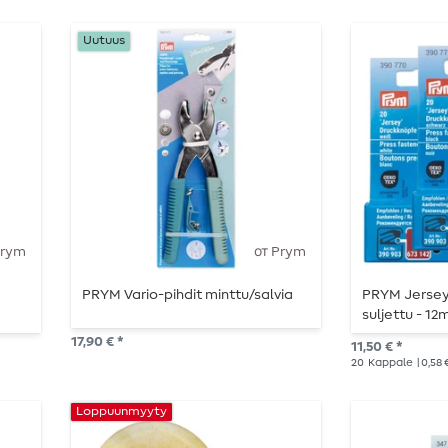
Uutuus
Prym
от Prym
PRYM Vario-pihdit minttu/salvia
PRYM Jersey
suljettu - 12
17,90 € *
11,50 € *
20
Kappale
| 0,58
Loppuunmyyty