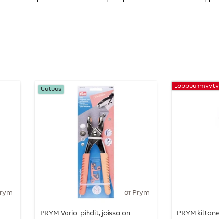
Loppuunmyyty
Uutuus
Prym
от Prym
PRYM Vario-pihdit, joissa on
PRYM kiltan