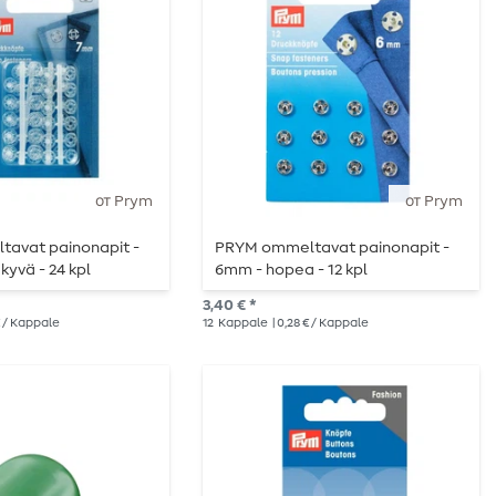
от Prym
от Prym
avat painonapit -
PRYM ommeltavat painonapit -
kyvä - 24 kpl
6mm - hopea - 12 kpl
3,40 € *
 € / Kappale
12
Kappale
| 0,28 € / Kappale