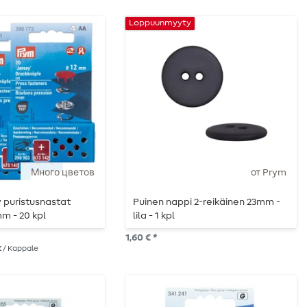
Loppuunmyyty
Много цветов
от Prym
 puristusnastat
Puinen nappi 2-reikäinen 23mm -
mm - 20 kpl
lila - 1 kpl
1,60 € *
 € / Kappale