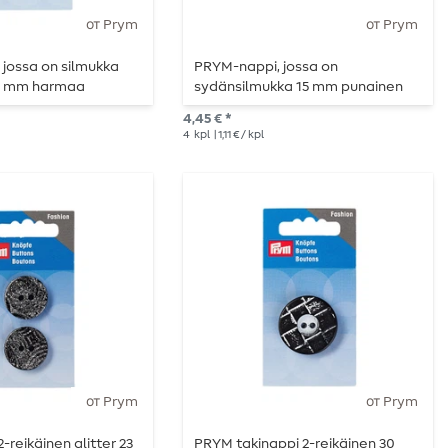
от Prym
от Prym
jossa on silmukka
PRYM-nappi, jossa on
17 mm harmaa
sydänsilmukka 15 mm punainen
4,45 € *
4
kpl
| 1,11 € / kpl
от Prym
от Prym
-reikäinen glitter 23
PRYM takinappi 2-reikäinen 30