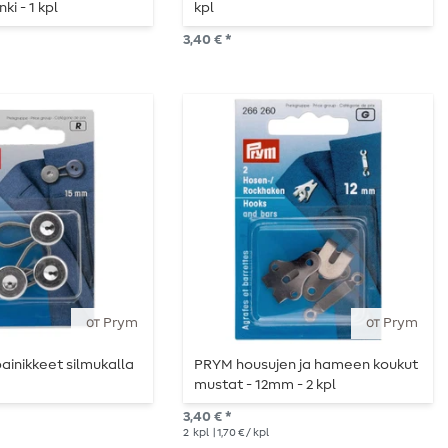
ki - 1 kpl
kpl
3,40 € *
от Prym
от Prym
ainikkeet silmukalla
PRYM housujen ja hameen koukut
mustat - 12mm - 2 kpl
3,40 € *
2
kpl
| 1,70 € / kpl