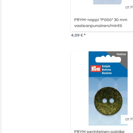
от 
PRYM-nappi "Pöllö" 30 mm
vaaleanpunainen/mintti
4,09 € *
от 
PRYM perinteinen painike