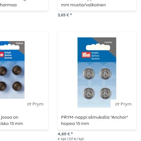
harmaa
mm musta/valkoinen
3,65 € *
от Prym
от Prym
 jossa on
PRYM-nappi silmukalla "Anchor"
lisko 15 mm
hopea 15 mm
si
4,69 € *
4
kpl
| 1,17 € / kpl