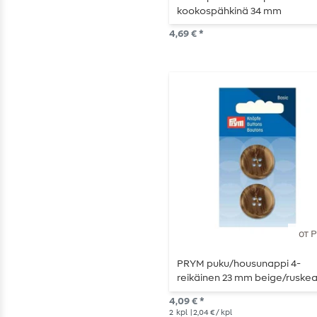
kookospähkinä 34 mm
4,69 € *
от 
PRYM puku/housunappi 4-
reikäinen 23 mm beige/ruske
4,09 € *
2
kpl
| 2,04 € / kpl