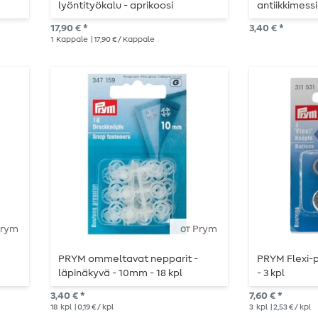
lyöntityökalu - aprikoosi
antiikkimessin
17,90 € *
3,40 € *
1
Kappale
| 17,90 € / Kappale
Prym
от Prym
PRYM ommeltavat nepparit -
PRYM Flexi-p
läpinäkyvä - 10mm - 18 kpl
- 3 kpl
3,40 € *
7,60 € *
18
kpl
| 0,19 € / kpl
3
kpl
| 2,53 € / kpl