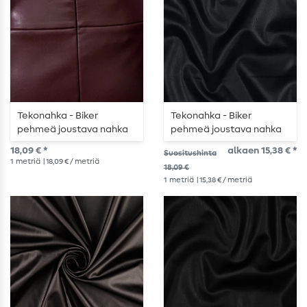
Tekonahka - Biker
Tekonahka - Biker
pehmeä joustava nahka
pehmeä joustava nahka
Bordeaux
laivastonsininen
18,09 € *
alkaen 15,38 € *
Suositushinta
1
metriä
| 18,09 € / metriä
18,09 €
1
metriä
| 15,38 € / metriä