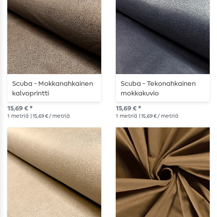
Scuba - Mokkanahkainen
Scuba - Tekonahkainen
kalvoprintti
mokkakuvio
taupenharmaa
foliopainatuksella Navy
15,69 € *
15,69 € *
1
metriä
| 15,69 € / metriä
1
metriä
| 15,69 € / metriä