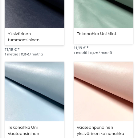
Yksivärinen
Tekonahka Uni Mint
tummansininen
keinonahka
11,19 € *
11,19 € *
1
metriä
| 11,19 € / metriä
1
metriä
| 11,19 € / metriä
Tekonahka Uni
Vaaleanpunainen
Vaaleansininen
yksivärinen keinonahka