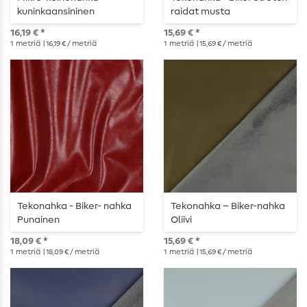
kuninkaansininen
raidat musta
16,19 € *
15,69 € *
1
metriä
| 16,19 € / metriä
1
metriä
| 15,69 € / metriä
Tekonahka - Biker- nahka
Tekonahka – Biker-nahka
Punainen
Oliivi
18,09 € *
15,69 € *
1
metriä
| 18,09 € / metriä
1
metriä
| 15,69 € / metriä