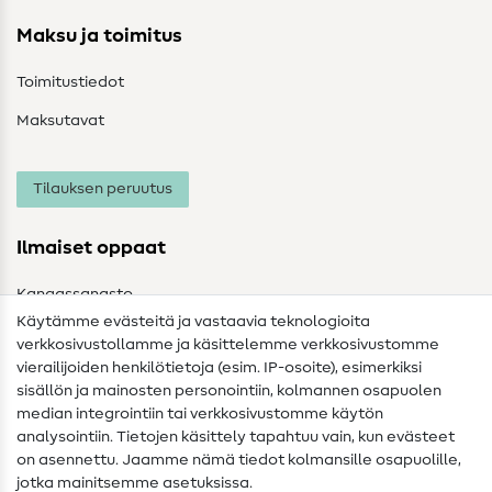
Maksu ja toimitus
Toimitustiedot
Maksutavat
Tilauksen peruutus
Ilmaiset oppaat
Kangassanasto
Käytämme evästeitä ja vastaavia teknologioita
Ompelusanasto
verkkosivustollamme ja käsittelemme verkkosivustomme
vierailijoiden henkilötietoja (esim. IP-osoite), esimerkiksi
Ompeluohjeet
sisällön ja mainosten personointiin, kolmannen osapuolen
median integrointiin tai verkkosivustomme käytön
Apua ja yhteystiedot
analysointiin. Tietojen käsittely tapahtuu vain, kun evästeet
on asennettu. Jaamme nämä tiedot kolmansille osapuolille,
Yhteystiedot
jotka mainitsemme asetuksissa.