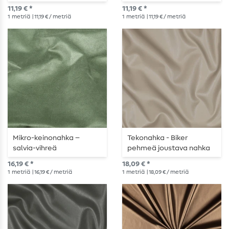
11,19 € *
11,19 € *
1
metriä
| 11,19 € / metriä
1
metriä
| 11,19 € / metriä
Mikro-keinonahka –
Tekonahka - Biker
salvia-vihreä
pehmeä joustava nahka
hiekka
16,19 € *
18,09 € *
1
metriä
| 16,19 € / metriä
1
metriä
| 18,09 € / metriä