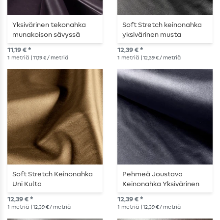
Yksivärinen tekonahka
Soft Stretch keinonahka
munakoison sävyssä
yksivärinen musta
11,19 € *
12,39 € *
1
metriä
| 11,19 € / metriä
1
metriä
| 12,39 € / metriä
Soft Stretch Keinonahka
Pehmeä Joustava
Uni Kulta
Keinonahka Yksivärinen
Tummansininen
12,39 € *
12,39 € *
1
metriä
| 12,39 € / metriä
1
metriä
| 12,39 € / metriä