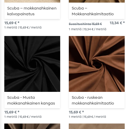
Scuba – mokkanahkainen
Scuba –
kalvopainatus
Mokkanahkaimitaatio
karamellinruskea
toffeenruskea
15,69 € *
13,34 € *
Suositushinta 15,69 €
1
metriä
| 15,69 € / metriä
1
metriä
| 13,34 € / metriä
Scuba - Musta
Scuba - ruskean
mokkanahkainen kangas
mokkanahkaimitaatio
15,69 € *
15,69 € *
1
metriä
| 15,69 € / metriä
1
metriä
| 15,69 € / metriä