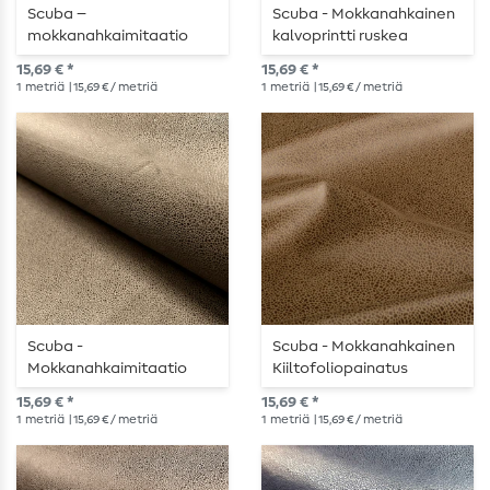
Scuba –
Scuba - Mokkanahkainen
mokkanahkaimitaatio
kalvoprintti ruskea
khakivihreä
15,69 € *
15,69 € *
1
metriä
| 15,69 € / metriä
1
metriä
| 15,69 € / metriä
Scuba -
Scuba - Mokkanahkainen
Mokkanahkaimitaatio
Kiiltofoliopainatus
foliopainatuksella
Toffeenruskea
15,69 € *
15,69 € *
khakinvihreä
1
metriä
| 15,69 € / metriä
1
metriä
| 15,69 € / metriä