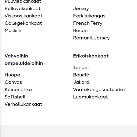
Puuvillakankaat
Pellavakankaat
Jersey
Viskoosikankaat
Farkkukangas
Collegekankaat
French Terry
Musliini
Resori
Romanit Jersey
Vahvoihin
Erikoiskankaat
ompeluideioihin
Tencel
Huopa
Bouclé
Canvas
Jakardi
Keinonahka
Vaatekangasuutuudet
Softshell
Luomukankaat
Verhoilukankaat