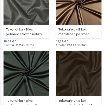
Tekonahka - Biker
Tekonahka - Biker
pehmeä stretch nahka
metallinen pehmeä
armeijanvihreä
joustava pronssi
18,09 € *
13,29 € *
1
metriä
| 18,09 € / metriä
1
metriä
| 13,29 € / metriä
Tekonahka - Biker
Tekonahka - Biker