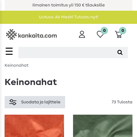
Ilmainen toimitus yli 150 € tilauksille
Uutuus: Air Mesh! Tutustu nyt!
0
0
☰
Keinonahat
Keinonahat
Suodata ja lajittele
73 Tulosta