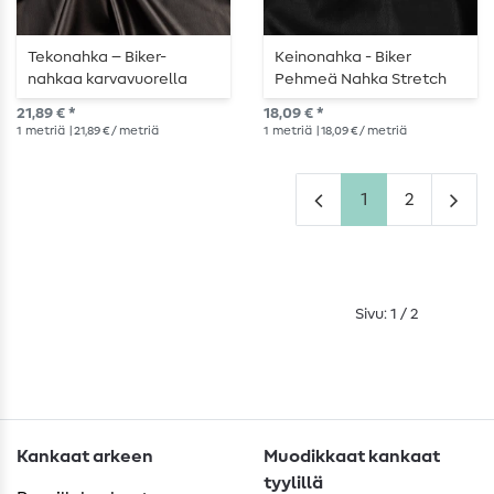
Tekonahka – Biker-
Keinonahka - Biker
nahkaa karvavuorella
Pehmeä Nahka Stretch
musta
Musta
21,89 € *
18,09 € *
1
metriä
| 21,89 € / metriä
1
metriä
| 18,09 € / metriä
1
2
Sivu: 1 / 2
Kankaat arkeen
Muodikkaat kankaat
tyylillä