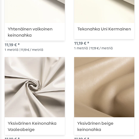
Yhtenäinen valkoinen
Tekonahka Uni Kermainen
keinonahka
11,19 € *
11,19 € *
1
metriä
| 11,19 € / metriä
1
metriä
| 11,19 € / metriä
Yksivärinen Keinonahka
Yksivärinen beige
Vaaleabeige
keinonahka