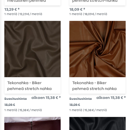
metallinen pehmeä
pehmeä stretch-nahka
joustava vihreä
oliivi
13,29 € *
18,09 € *
1
metriä
| 13,29 € / metriä
1
metriä
| 18,09 € / metriä
Tekonahka - Biker
Tekonahka - Biker
pehmeä stretch nahka
pehmeä stretch nahka
taupe
ruskea
alkaen 15,38 € *
alkaen 15,38 € *
Suositushinta
Suositushinta
18,09 €
18,09 €
1
metriä
| 15,38 € / metriä
1
metriä
| 15,38 € / metriä