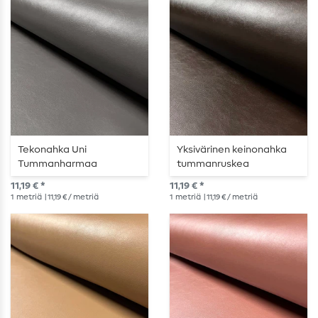
Tekonahka Uni
Yksivärinen keinonahka
Tummanharmaa
tummanruskea
11,19 € *
11,19 € *
1
metriä
| 11,19 € / metriä
1
metriä
| 11,19 € / metriä