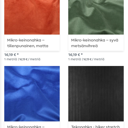
Mikro-keinonahka –
Mikro-keinonahka – syvä
tiilenpunainen, matta
metsänvihreä
16,19 € *
16,19 € *
1
metriä
| 16,19 € / metriä
1
metriä
| 16,19 € / metriä
Mikro-keinonahka –
Tekonahka - biker stretch