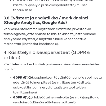
GDPR 6 artiklan 1 kohdan f alakohta (oikeutettu etu
käsitellä kyselyjä ja asiakaspalautetta) muissa
tapauksissa
3.6 Evästeet ja analytiikka / markkinointi
(Google Analytics, Google Ads)
Verkkosivustollamme käytetään evästeitä ja vastaavia
teknologioita, jotta sivusto toimisi teknisesti, jotta voimme
analysoida käyttöä ja näyttää sinulle kohdennettua
mainontaa (lisätiedot kohdassa 6).
4. Käsittelyn oikeusperusteet (GDPR 6
artikla)
Käsittelemme henkilötietojasi seuraavien oikeusperusteiden
nojalla:
GDPR 6(1)(b):
sopimuksen täytäntöönpano ja sopimusta
edeltävät toimenpiteet (esim. tilausten käsittely,
asiakastilin luominen, digitaalisten tuotteiden
toimittaminen)
GDPR 6(1)(c):
lakisääteinen velvoite (esim. kirjanpito- ja
verolainsäädännön säilytysvelvoitteet)