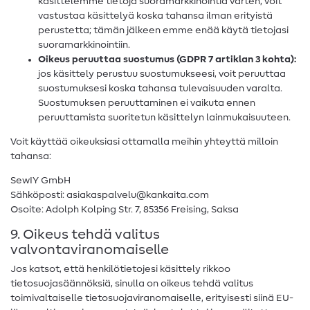
käsittelemme tietoja suoramarkkinointia varten, voit
vastustaa käsittelyä koska tahansa ilman erityistä
perustetta; tämän jälkeen emme enää käytä tietojasi
suoramarkkinointiin.
Oikeus peruuttaa suostumus (GDPR 7 artiklan 3 kohta):
jos käsittely perustuu suostumukseesi, voit peruuttaa
suostumuksesi koska tahansa tulevaisuuden varalta.
Suostumuksen peruuttaminen ei vaikuta ennen
peruuttamista suoritetun käsittelyn lainmukaisuuteen.
Voit käyttää oikeuksiasi ottamalla meihin yhteyttä milloin
tahansa:
SewIY GmbH
Sähköposti: asiakaspalvelu@kankaita.com
Osoite: Adolph Kolping Str. 7, 85356 Freising, Saksa
9. Oikeus tehdä valitus
valvontaviranomaiselle
Jos katsot, että henkilötietojesi käsittely rikkoo
tietosuojasäännöksiä, sinulla on oikeus tehdä valitus
toimivaltaiselle tietosuojaviranomaiselle, erityisesti siinä EU-