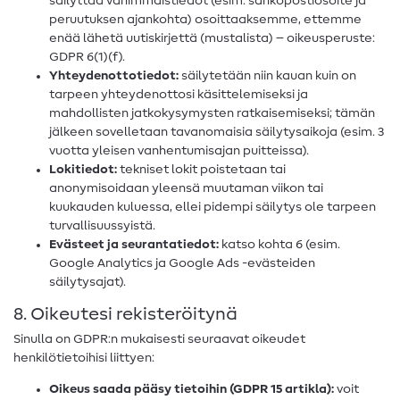
säilyttää vähimmäistiedot (esim. sähköpostiosoite ja
peruutuksen ajankohta) osoittaaksemme, ettemme
enää lähetä uutiskirjettä (mustalista) – oikeusperuste:
GDPR 6(1)(f).
Yhteydenottotiedot:
säilytetään niin kauan kuin on
tarpeen yhteydenottosi käsittelemiseksi ja
mahdollisten jatkokysymysten ratkaisemiseksi; tämän
jälkeen sovelletaan tavanomaisia säilytysaikoja (esim. 3
vuotta yleisen vanhentumisajan puitteissa).
Lokitiedot:
tekniset lokit poistetaan tai
anonymisoidaan yleensä muutaman viikon tai
kuukauden kuluessa, ellei pidempi säilytys ole tarpeen
turvallisuussyistä.
Evästeet ja seurantatiedot:
katso kohta 6 (esim.
Google Analytics ja Google Ads -evästeiden
säilytysajat).
8. Oikeutesi rekisteröitynä
Sinulla on GDPR:n mukaisesti seuraavat oikeudet
henkilötietoihisi liittyen:
Oikeus saada pääsy tietoihin (GDPR 15 artikla):
voit