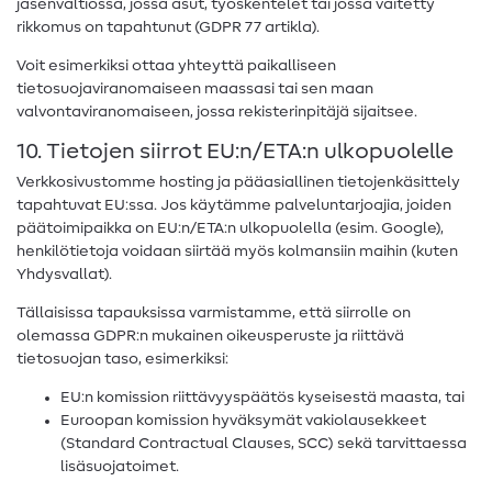
jäsenvaltiossa, jossa asut, työskentelet tai jossa väitetty
rikkomus on tapahtunut (GDPR 77 artikla).
Voit esimerkiksi ottaa yhteyttä paikalliseen
tietosuojaviranomaiseen maassasi tai sen maan
valvontaviranomaiseen, jossa rekisterinpitäjä sijaitsee.
10. Tietojen siirrot EU:n/ETA:n ulkopuolelle
Verkkosivustomme hosting ja pääasiallinen tietojenkäsittely
tapahtuvat EU:ssa. Jos käytämme palveluntarjoajia, joiden
päätoimipaikka on EU:n/ETA:n ulkopuolella (esim. Google),
henkilötietoja voidaan siirtää myös kolmansiin maihin (kuten
Yhdysvallat).
Tällaisissa tapauksissa varmistamme, että siirrolle on
olemassa GDPR:n mukainen oikeusperuste ja riittävä
tietosuojan taso, esimerkiksi:
EU:n komission riittävyyspäätös kyseisestä maasta, tai
Euroopan komission hyväksymät vakiolausekkeet
(Standard Contractual Clauses, SCC) sekä tarvittaessa
lisäsuojatoimet.