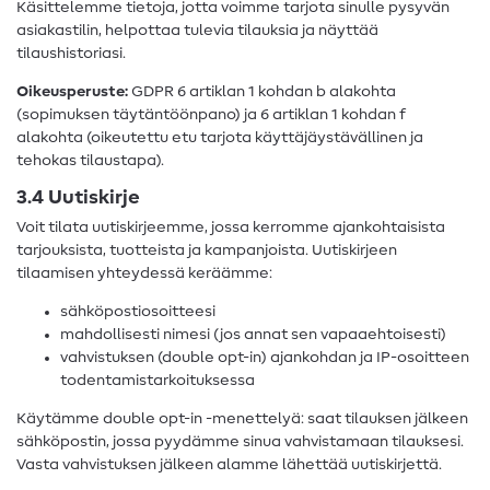
Käsittelemme tietoja, jotta voimme tarjota sinulle pysyvän
asiakastilin, helpottaa tulevia tilauksia ja näyttää
tilaushistoriasi.
Oikeusperuste:
GDPR 6 artiklan 1 kohdan b alakohta
(sopimuksen täytäntöönpano) ja 6 artiklan 1 kohdan f
alakohta (oikeutettu etu tarjota käyttäjäystävällinen ja
tehokas tilaustapa).
3.4 Uutiskirje
Voit tilata uutiskirjeemme, jossa kerromme ajankohtaisista
tarjouksista, tuotteista ja kampanjoista. Uutiskirjeen
tilaamisen yhteydessä keräämme:
sähköpostiosoitteesi
mahdollisesti nimesi (jos annat sen vapaaehtoisesti)
vahvistuksen (double opt-in) ajankohdan ja IP-osoitteen
todentamistarkoituksessa
Käytämme double opt-in -menettelyä: saat tilauksen jälkeen
sähköpostin, jossa pyydämme sinua vahvistamaan tilauksesi.
Vasta vahvistuksen jälkeen alamme lähettää uutiskirjettä.