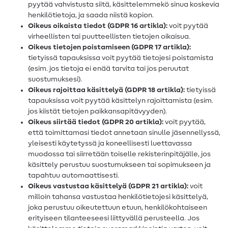
pyytää vahvistusta siitä, käsittelemmekö sinua koskevia
henkilötietoja, ja saada niistä kopion.
Oikeus oikaista tiedot (GDPR 16 artikla):
voit pyytää
virheellisten tai puutteellisten tietojen oikaisua.
Oikeus tietojen poistamiseen (GDPR 17 artikla):
tietyissä tapauksissa voit pyytää tietojesi poistamista
(esim. jos tietoja ei enää tarvita tai jos peruutat
suostumuksesi).
Oikeus rajoittaa käsittelyä (GDPR 18 artikla):
tietyissä
tapauksissa voit pyytää käsittelyn rajoittamista (esim.
jos kiistät tietojen paikkansapitävyyden).
Oikeus siirtää tiedot (GDPR 20 artikla):
voit pyytää,
että toimittamasi tiedot annetaan sinulle jäsennellyssä,
yleisesti käytetyssä ja koneellisesti luettavassa
muodossa tai siirretään toiselle rekisterinpitäjälle, jos
käsittely perustuu suostumukseen tai sopimukseen ja
tapahtuu automaattisesti.
Oikeus vastustaa käsittelyä (GDPR 21 artikla):
voit
milloin tahansa vastustaa henkilötietojesi käsittelyä,
joka perustuu oikeutettuun etuun, henkilökohtaiseen
erityiseen tilanteeseesi liittyvällä perusteella. Jos