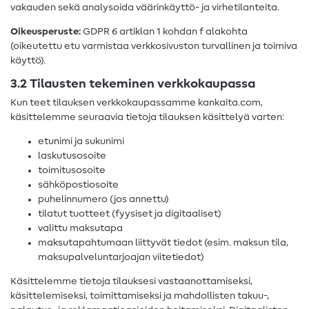
vakauden sekä analysoida väärinkäyttö- ja virhetilanteita.
Oikeusperuste:
GDPR 6 artiklan 1 kohdan f alakohta
(oikeutettu etu varmistaa verkkosivuston turvallinen ja toimiva
käyttö).
3.2 Tilausten tekeminen verkkokaupassa
Kun teet tilauksen verkkokaupassamme kankaita.com,
käsittelemme seuraavia tietoja tilauksen käsittelyä varten:
etunimi ja sukunimi
laskutusosoite
toimitusosoite
sähköpostiosoite
puhelinnumero (jos annettu)
tilatut tuotteet (fyysiset ja digitaaliset)
valittu maksutapa
maksutapahtumaan liittyvät tiedot (esim. maksun tila,
maksupalveluntarjoajan viitetiedot)
Käsittelemme tietoja tilauksesi vastaanottamiseksi,
käsittelemiseksi, toimittamiseksi ja mahdollisten takuu-,