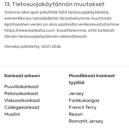
13. Tietosuojakäytännön muutokset
Voimme aika ajoin päivittää tätä tietosuojakäytäntöä,
esimerkiksi jos lainsäädäntö tai palvelumme muuttuvat.
Ajantasainen versio on aina saatavilla verkkosivustollamme
https://www.kankaita.com. Suosittelemme, että tarkistat
tämän tietosuojakäytännön säännöllisesti.
Viimeksi päivitetty: 05.01.2026
Kankaat arkeen
Muodikkaat kankaat
tyylillä
Puuvillakankaat
Pellavakankaat
Jersey
Viskoosikankaat
Farkkukangas
Collegekankaat
French Terry
Musliini
Resori
Romanit Jersey