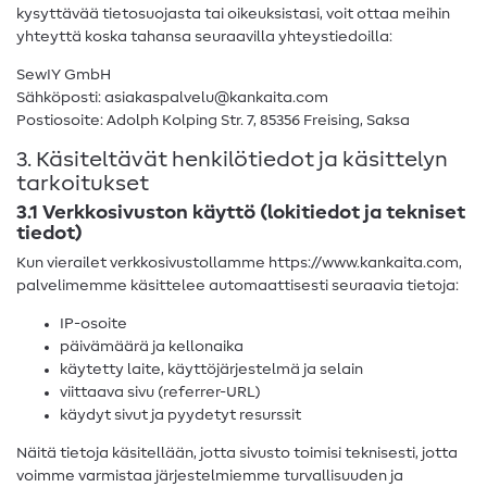
kysyttävää tietosuojasta tai oikeuksistasi, voit ottaa meihin
yhteyttä koska tahansa seuraavilla yhteystiedoilla:
SewIY GmbH
Sähköposti: asiakaspalvelu@kankaita.com
Postiosoite: Adolph Kolping Str. 7, 85356 Freising, Saksa
3. Käsiteltävät henkilötiedot ja käsittelyn
tarkoitukset
3.1 Verkkosivuston käyttö (lokitiedot ja tekniset
tiedot)
Kun vierailet verkkosivustollamme https://www.kankaita.com,
palvelimemme käsittelee automaattisesti seuraavia tietoja:
IP-osoite
päivämäärä ja kellonaika
käytetty laite, käyttöjärjestelmä ja selain
viittaava sivu (referrer-URL)
käydyt sivut ja pyydetyt resurssit
Näitä tietoja käsitellään, jotta sivusto toimisi teknisesti, jotta
voimme varmistaa järjestelmiemme turvallisuuden ja