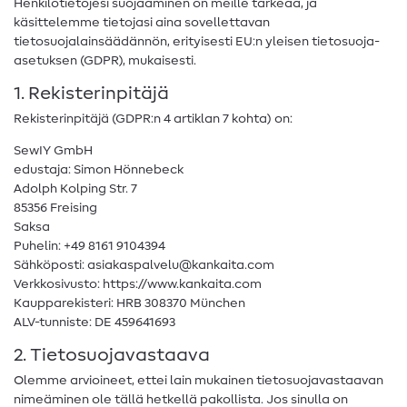
Henkilötietojesi suojaaminen on meille tärkeää, ja
käsittelemme tietojasi aina sovellettavan
tietosuojalainsäädännön, erityisesti EU:n yleisen tietosuoja-
asetuksen (GDPR), mukaisesti.
1. Rekisterinpitäjä
Rekisterinpitäjä (GDPR:n 4 artiklan 7 kohta) on:
SewIY GmbH
edustaja: Simon Hönnebeck
Adolph Kolping Str. 7
85356 Freising
Saksa
Puhelin: +49 8161 9104394
Sähköposti: asiakaspalvelu@kankaita.com
Verkkosivusto: https://www.kankaita.com
Kaupparekisteri: HRB 308370 München
ALV-tunniste: DE 459641693
2. Tietosuojavastaava
Olemme arvioineet, ettei lain mukainen tietosuojavastaavan
nimeäminen ole tällä hetkellä pakollista. Jos sinulla on