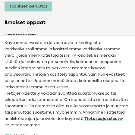
Tilauksen peruutus
Ilmaiset oppaat
Kangassanasto
Käytämme evästeitä ja vastaavia teknologioita
Ompelusanasto
verkkosivustollamme ja käsittelemme verkkosivustomme
vierailijoiden henkilötietoja (esim. IP-osoite), esimerkiksi
Ompeluohjeet
sisällön ja mainosten personointiin, kolmannen osapuolen
median integrointiin tai verkkosivustomme käytön
Apua ja yhteystiedot
analysointiin. Tietojen käsittely tapahtuu vain, kun evästeet
on asennettu. Jaamme nämä tiedot kolmansille osapuolille,
Yhteystiedot
jotka mainitsemme asetuksissa.
Tietoa omistajanvaihdoksesta
Tietojen käsittely voidaan suorittaa suostumuksella tai
oikeutetun edun perusteella. On mahdollista antaa tai evätä
FAQ
suostumus. On olemassa oikeus olla suostumatta ja muuttaa
tai peruuttaa suostumus myöhemmin. Annamme lisätietoja
Peruutusoikeus
henkilötietojen ja palveluiden käytöstä
Tietosuojaseloste
-
Suosittu
selosteessamme.