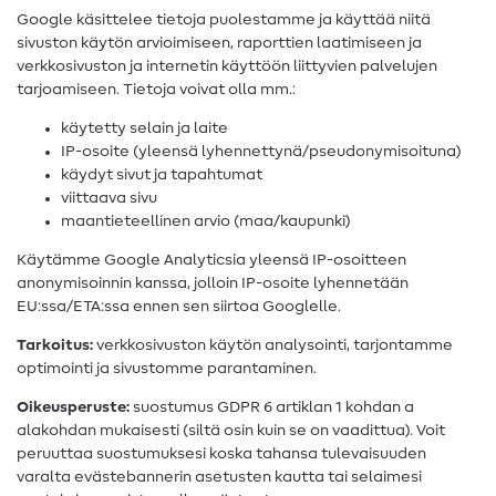
Google käsittelee tietoja puolestamme ja käyttää niitä
sivuston käytön arvioimiseen, raporttien laatimiseen ja
verkkosivuston ja internetin käyttöön liittyvien palvelujen
tarjoamiseen. Tietoja voivat olla mm.:
käytetty selain ja laite
IP-osoite (yleensä lyhennettynä/pseudonymisoituna)
käydyt sivut ja tapahtumat
viittaava sivu
maantieteellinen arvio (maa/kaupunki)
Käytämme Google Analyticsia yleensä IP-osoitteen
anonymisoinnin kanssa, jolloin IP-osoite lyhennetään
EU:ssa/ETA:ssa ennen sen siirtoa Googlelle.
Tarkoitus:
verkkosivuston käytön analysointi, tarjontamme
optimointi ja sivustomme parantaminen.
Oikeusperuste:
suostumus GDPR 6 artiklan 1 kohdan a
alakohdan mukaisesti (siltä osin kuin se on vaadittua). Voit
peruuttaa suostumuksesi koska tahansa tulevaisuuden
varalta evästebannerin asetusten kautta tai selaimesi