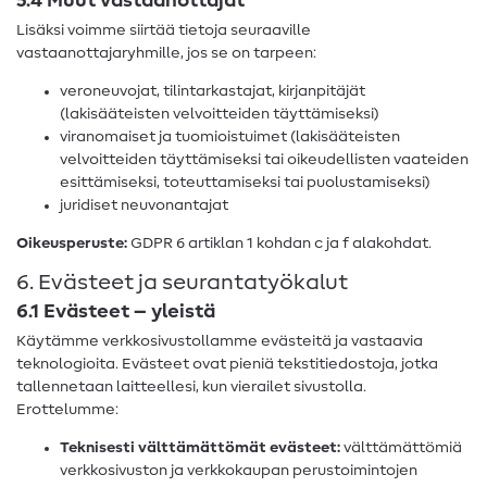
5.4 Muut vastaanottajat
Lisäksi voimme siirtää tietoja seuraaville
vastaanottajaryhmille, jos se on tarpeen:
veroneuvojat, tilintarkastajat, kirjanpitäjät
(lakisääteisten velvoitteiden täyttämiseksi)
viranomaiset ja tuomioistuimet (lakisääteisten
velvoitteiden täyttämiseksi tai oikeudellisten vaateiden
esittämiseksi, toteuttamiseksi tai puolustamiseksi)
juridiset neuvonantajat
Oikeusperuste:
GDPR 6 artiklan 1 kohdan c ja f alakohdat.
6. Evästeet ja seurantatyökalut
6.1 Evästeet – yleistä
Käytämme verkkosivustollamme evästeitä ja vastaavia
teknologioita. Evästeet ovat pieniä tekstitiedostoja, jotka
tallennetaan laitteellesi, kun vierailet sivustolla.
Erottelumme:
Teknisesti välttämättömät evästeet:
välttämättömiä
verkkosivuston ja verkkokaupan perustoimintojen