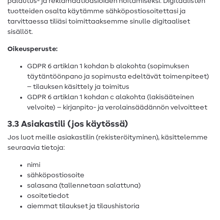
palautus- ja reklamaatioasioiden hoitamiseksi. Digitaalisten
tuotteiden osalta käytämme sähköpostiosoitettasi ja
tarvittaessa tiliäsi toimittaaksemme sinulle digitaaliset
sisällöt.
Oikeusperuste:
GDPR 6 artiklan 1 kohdan b alakohta (sopimuksen
täytäntöönpano ja sopimusta edeltävät toimenpiteet)
– tilauksen käsittely ja toimitus
GDPR 6 artiklan 1 kohdan c alakohta (lakisääteinen
velvoite) – kirjanpito- ja verolainsäädännön velvoitteet
3.3 Asiakastili (jos käytössä)
Jos luot meille asiakastilin (rekisteröityminen), käsittelemme
seuraavia tietoja:
nimi
sähköpostiosoite
salasana (tallennetaan salattuna)
osoitetiedot
aiemmat tilaukset ja tilaushistoria