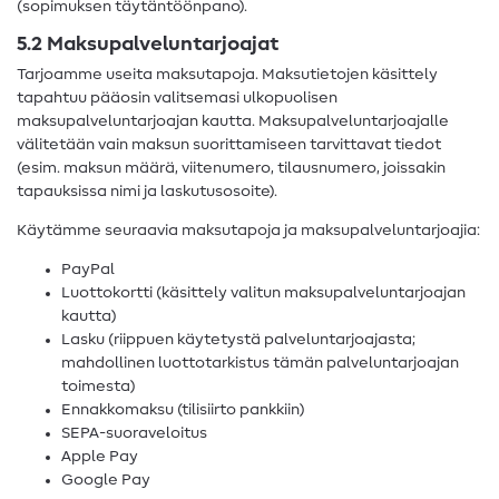
(sopimuksen täytäntöönpano).
5.2 Maksupalveluntarjoajat
Tarjoamme useita maksutapoja. Maksutietojen käsittely
tapahtuu pääosin valitsemasi ulkopuolisen
maksupalveluntarjoajan kautta. Maksupalveluntarjoajalle
välitetään vain maksun suorittamiseen tarvittavat tiedot
(esim. maksun määrä, viitenumero, tilausnumero, joissakin
tapauksissa nimi ja laskutusosoite).
Käytämme seuraavia maksutapoja ja maksupalveluntarjoajia:
PayPal
Luottokortti (käsittely valitun maksupalveluntarjoajan
kautta)
Lasku (riippuen käytetystä palveluntarjoajasta;
mahdollinen luottotarkistus tämän palveluntarjoajan
toimesta)
Ennakkomaksu (tilisiirto pankkiin)
SEPA-suoraveloitus
Apple Pay
Google Pay