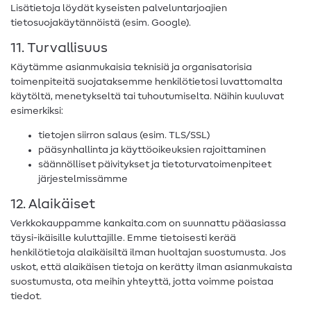
Lisätietoja löydät kyseisten palveluntarjoajien
tietosuojakäytännöistä (esim. Google).
11. Turvallisuus
Käytämme asianmukaisia teknisiä ja organisatorisia
toimenpiteitä suojataksemme henkilötietosi luvattomalta
käytöltä, menetykseltä tai tuhoutumiselta. Näihin kuuluvat
esimerkiksi:
tietojen siirron salaus (esim. TLS/SSL)
pääsynhallinta ja käyttöoikeuksien rajoittaminen
säännölliset päivitykset ja tietoturvatoimenpiteet
järjestelmissämme
12. Alaikäiset
Verkkokauppamme kankaita.com on suunnattu pääasiassa
täysi-ikäisille kuluttajille. Emme tietoisesti kerää
henkilötietoja alaikäisiltä ilman huoltajan suostumusta. Jos
uskot, että alaikäisen tietoja on kerätty ilman asianmukaista
suostumusta, ota meihin yhteyttä, jotta voimme poistaa
tiedot.