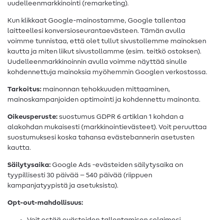
uudelleenmarkkinointi (remarketing).
Kun klikkaat Google-mainostamme, Google tallentaa
laitteellesi konversioseurantaevästeen. Tämän avulla
voimme tunnistaa, että olet tullut sivustollemme mainoksen
kautta ja miten liikut sivustollamme (esim. teitkö ostoksen).
Uudelleenmarkkinoinnin avulla voimme näyttää sinulle
kohdennettuja mainoksia myöhemmin Googlen verkostossa.
Tarkoitus:
mainonnan tehokkuuden mittaaminen,
mainoskampanjoiden optimointi ja kohdennettu mainonta.
Oikeusperuste:
suostumus GDPR 6 artiklan 1 kohdan a
alakohdan mukaisesti (markkinointievästeet). Voit peruuttaa
suostumuksesi koska tahansa evästebannerin asetusten
kautta.
Säilytysaika:
Google Ads -evästeiden säilytysaika on
tyypillisesti 30 päivää – 540 päivää (riippuen
kampanjatyypistä ja asetuksista).
Opt-out-mahdollisuus: