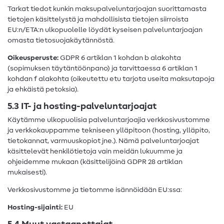
Tarkat tiedot kunkin maksupalveluntarjoajan suorittamasta
tietojen käsittelystä ja mahdollisista tietojen siirroista
EU:n/ETA:n ulkopuolelle löydät kyseisen palveluntarjoajan
omasta tietosuojakäytännöstä.
Oikeusperuste:
GDPR 6 artiklan 1 kohdan b alakohta
(sopimuksen täytäntöönpano) ja tarvittaessa 6 artiklan 1
kohdan f alakohta (oikeutettu etu tarjota useita maksutapoja
ja ehkäistä petoksia).
5.3 IT- ja hosting-palveluntarjoajat
Käytämme ulkopuolisia palveluntarjoajia verkkosivustomme
ja verkkokauppamme tekniseen ylläpitoon (hosting, ylläpito,
tietokannat, varmuuskopiot jne.). Nämä palveluntarjoajat
käsittelevät henkilötietoja vain meidän lukuumme ja
ohjeidemme mukaan (käsittelijöinä GDPR 28 artiklan
mukaisesti).
Verkkosivustomme ja tietomme isännöidään EU:ssa:
Hosting-sijainti:
EU