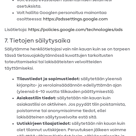
Voit estää evästeiden tallentamisen selaimesi
asetuksista.
Voit hallita Googlen personoitua mainontaa
osoitteessa:
https://adssettings.google.com
Lisätietoja:
https://policies.google.com/technologies/ads
7. Tietojen säilytysaika
Säilytämme henkilötietojasi vain niin kauan kuin se on tarpeen
tässä tietosuojakäytännössä kuvattujen tarkoitusten
toteuttamiseksi tai lakisääteisten velvoitteiden
täyttämiseksi.
Tilaustiedot ja sopimustiedot:
säilytetään yleensä
kirjanpito- ja verolainsäädännön edellyttämän ajan
(yleensä 6–10 vuotta tilikauden päättymisestä).
Asiakastilin tiedot:
säilytetään niin kauan kuin
asiakastilisi on aktiivinen. Jos pyydät tilin poistamista,
poistamme tai anonymisoimme tiedot, ellei
lakisääteinen säilytysvelvoite estä sitä.
Uutiskirjeen tilaajatiedot:
säilytetään niin kauan kuin
olet tilannut uutiskirjeen. Peruutuksen jälkeen voimme