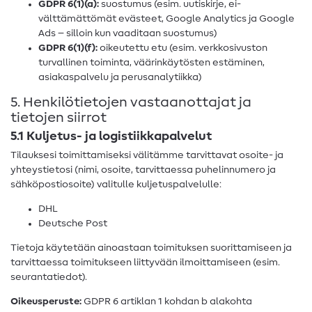
GDPR 6(1)(a):
suostumus (esim. uutiskirje, ei-
välttämättömät evästeet, Google Analytics ja Google
Ads – silloin kun vaaditaan suostumus)
GDPR 6(1)(f):
oikeutettu etu (esim. verkkosivuston
turvallinen toiminta, väärinkäytösten estäminen,
asiakaspalvelu ja perusanalytiikka)
5. Henkilötietojen vastaanottajat ja
tietojen siirrot
5.1 Kuljetus- ja logistiikkapalvelut
Tilauksesi toimittamiseksi välitämme tarvittavat osoite- ja
yhteystietosi (nimi, osoite, tarvittaessa puhelinnumero ja
sähköpostiosoite) valitulle kuljetuspalvelulle:
DHL
Deutsche Post
Tietoja käytetään ainoastaan toimituksen suorittamiseen ja
tarvittaessa toimitukseen liittyvään ilmoittamiseen (esim.
seurantatiedot).
Oikeusperuste:
GDPR 6 artiklan 1 kohdan b alakohta