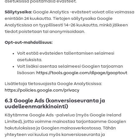
asetuksissa poistamalla evästeet.
Säilytysaika:
Google Analytics -evästeet voivat olla voimassa
enintään 24 kuukautta. Tietojen säilytysaika Google
Analyticsissa on tyypillisesti 14–26 kuukautta, minkä jälkeen
tiedot poistetaan tai anonymisoidaan.
Opt-out-mahdollisuus:
Voit estää evästeiden tallentamisen selaimesi
asetuksista.
Voit lisäksi asentaa selaimeesi Googlen tarjoaman
lisäosan:
https://tools.google.com/dlpage/gaoptout
Lisätietoja tietosuojasta Google Analyticsissa:
https://policies.google.com/privacy
6.3 Google Ads (konversioseuranta ja
uudelleenmarkkinointi)
Käytämme Google Ads -palvelua (myös Google Ireland
Limited), jotta voimme mainostaa tarjontaamme Googlen
hakutuloksissa ja Googlen mainosverkostossa. Tähän
yhteyteen voi kuulua myös konversioseuranta ja