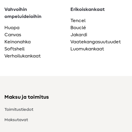
Vahvoihin
Erikoiskankaat
ompeluideioihin
Tencel
Huopa
Bouclé
Canvas
Jakardi
Keinonahka
Vaatekangasuutuudet
Softshell
Luomukankaat
Verhoilukankaat
Maksu ja toimitus
Toimitustiedot
Maksutavat