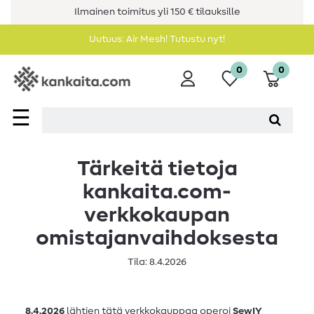
Ilmainen toimitus yli 150 € tilauksille
Uutuus: Air Mesh! Tutustu nyt!
0
0
☰
Tärkeitä tietoja
kankaita.com-
verkkokaupan
omistajanvaihdoksesta
Tila: 8.4.2026
8.4.2026
lähtien tätä verkkokauppaa operoi
SewIY