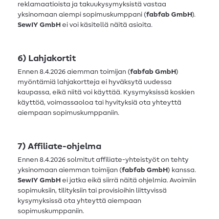
reklamaatioista ja takuukysymyksistä vastaa
yksinomaan aiempi sopimuskumppani (
fabfab GmbH
).
SewIY GmbH
ei voi käsitellä näitä asioita.
6) Lahjakortit
Ennen 8.4.2026 aiemman toimijan (
fabfab GmbH
)
myöntämiä lahjakortteja ei hyväksytä uudessa
kaupassa, eikä niitä voi käyttää. Kysymyksissä koskien
käyttöä, voimassaoloa tai hyvityksiä ota yhteyttä
aiempaan sopimuskumppaniin.
7) Affiliate-ohjelma
Ennen 8.4.2026 solmitut affiliate-yhteistyöt on tehty
yksinomaan aiemman toimijan (
fabfab GmbH
) kanssa.
SewIY GmbH
ei jatka eikä siirrä näitä ohjelmia. Avoimiin
sopimuksiin, tilityksiin tai provisioihin liittyvissä
kysymyksissä ota yhteyttä aiempaan
sopimuskumppaniin.