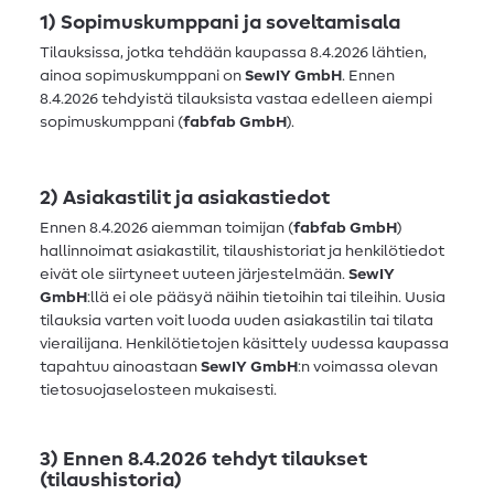
1) Sopimuskumppani ja soveltamisala
Tilauksissa, jotka tehdään kaupassa 8.4.2026 lähtien,
ainoa sopimuskumppani on
SewIY GmbH
. Ennen
8.4.2026 tehdyistä tilauksista vastaa edelleen aiempi
sopimuskumppani (
fabfab GmbH
).
2) Asiakastilit ja asiakastiedot
Ennen 8.4.2026 aiemman toimijan (
fabfab GmbH
)
hallinnoimat asiakastilit, tilaushistoriat ja henkilötiedot
eivät ole siirtyneet uuteen järjestelmään.
SewIY
GmbH
:llä ei ole pääsyä näihin tietoihin tai tileihin. Uusia
tilauksia varten voit luoda uuden asiakastilin tai tilata
vierailijana. Henkilötietojen käsittely uudessa kaupassa
tapahtuu ainoastaan
SewIY GmbH
:n voimassa olevan
tietosuojaselosteen mukaisesti.
3) Ennen
8.4.2026
tehdyt tilaukset
(tilaushistoria)