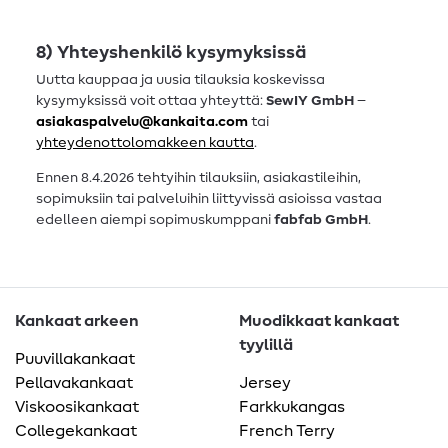
8) Yhteyshenkilö kysymyksissä
Uutta kauppaa ja uusia tilauksia koskevissa
kysymyksissä voit ottaa yhteyttä:
SewIY GmbH
–
asiakaspalvelu@kankaita.com
tai
yhteydenottolomakkeen kautta
.
Ennen 8.4.2026 tehtyihin tilauksiin, asiakastileihin,
sopimuksiin tai palveluihin liittyvissä asioissa vastaa
edelleen aiempi sopimuskumppani
fabfab GmbH
.
Kankaat arkeen
Muodikkaat kankaat
tyylillä
Puuvillakankaat
Pellavakankaat
Jersey
Viskoosikankaat
Farkkukangas
Collegekankaat
French Terry