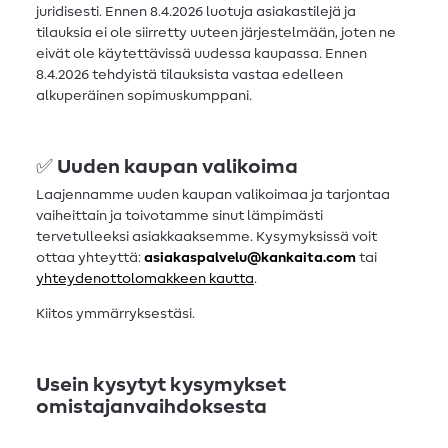
juridisesti. Ennen 8.4.2026 luotuja asiakastilejä ja
tilauksia ei ole siirretty uuteen järjestelmään, joten ne
eivät ole käytettävissä uudessa kaupassa. Ennen
8.4.2026 tehdyistä tilauksista vastaa edelleen
alkuperäinen sopimuskumppani.
✅
Uuden kaupan valikoima
Laajennamme uuden kaupan valikoimaa ja tarjontaa
vaiheittain ja toivotamme sinut lämpimästi
tervetulleeksi asiakkaaksemme. Kysymyksissä voit
ottaa yhteyttä:
asiakaspalvelu@kankaita.com
tai
yhteydenottolomakkeen kautta
.
Kiitos ymmärryksestäsi.
Usein kysytyt kysymykset
omistajanvaihdoksesta