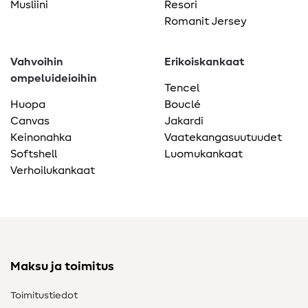
Musliini
Resori
Romanit Jersey
Vahvoihin
Erikoiskankaat
ompeluideioihin
Tencel
Huopa
Bouclé
Canvas
Jakardi
Keinonahka
Vaatekangasuutuudet
Softshell
Luomukankaat
Verhoilukankaat
Maksu ja toimitus
Toimitustiedot