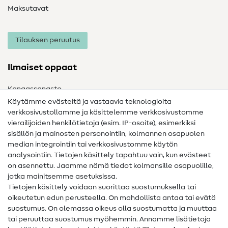
Maksutavat
Tilauksen peruutus
Ilmaiset oppaat
Kangassanasto
Käytämme evästeitä ja vastaavia teknologioita
Ompelusanasto
verkkosivustollamme ja käsittelemme verkkosivustomme
vierailijoiden henkilötietoja (esim. IP-osoite), esimerkiksi
Ompeluohjeet
sisällön ja mainosten personointiin, kolmannen osapuolen
median integrointiin tai verkkosivustomme käytön
Apua ja yhteystiedot
analysointiin. Tietojen käsittely tapahtuu vain, kun evästeet
on asennettu. Jaamme nämä tiedot kolmansille osapuolille,
Yhteystiedot
jotka mainitsemme asetuksissa.
Tietoa omistajanvaihdoksesta
Tietojen käsittely voidaan suorittaa suostumuksella tai
oikeutetun edun perusteella. On mahdollista antaa tai evätä
FAQ
suostumus. On olemassa oikeus olla suostumatta ja muuttaa
tai peruuttaa suostumus myöhemmin. Annamme lisätietoja
Peruutusoikeus