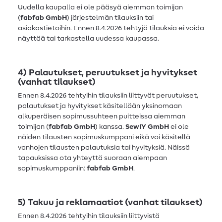
Uudella kaupalla ei ole pääsyä aiemman toimijan
(
fabfab GmbH
) järjestelmän tilauksiin tai
asiakastietoihin. Ennen 8.4.2026 tehtyjä tilauksia ei voida
näyttää tai tarkastella uudessa kaupassa.
4) Palautukset, peruutukset ja hyvitykset
(vanhat tilaukset)
Ennen 8.4.2026 tehtyihin tilauksiin liittyvät peruutukset,
palautukset ja hyvitykset käsitellään yksinomaan
alkuperäisen sopimussuhteen puitteissa aiemman
toimijan (
fabfab GmbH
) kanssa.
SewIY GmbH
ei ole
näiden tilausten sopimuskumppani eikä voi käsitellä
vanhojen tilausten palautuksia tai hyvityksiä. Näissä
tapauksissa ota yhteyttä suoraan aiempaan
sopimuskumppaniin:
fabfab GmbH
.
5) Takuu ja reklamaatiot (vanhat tilaukset)
Ennen 8.4.2026 tehtyihin tilauksiin liittyvistä