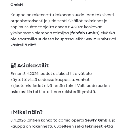
GmbH
.
Kauppa on rakennettu kokonaan uudelleen teknisesti,
organisatorisesti ja juridisesti. Sisällöt, toiminnot ja
sopimussuhteet ajalta ennen 8.4.2026 koskevat
yksinomaan aiempaa toimijaa (
fabfab GmbH
) eivätkä
ole saatavilla uudessa kaupassa, eikä
SewIY GmbH
voi
käsitellä niitä.
🔐
Asiakastilit
Ennen 8.4.2026 luodut asiakastilit eivät ole
käytettävissä uudessa kaupassa. Vanhat
kirjautumistiedot eivät enää toimi. Voit luoda uuden
asiakastilin tai tilata ilman rekisteröitymistä.
ℹ️
Miksi näin?
8.4.2026 lähtien kankaita.comia operoi
SewIY GmbH
, ja
kauppa on rakennettu uudelleen sekä teknisesti että