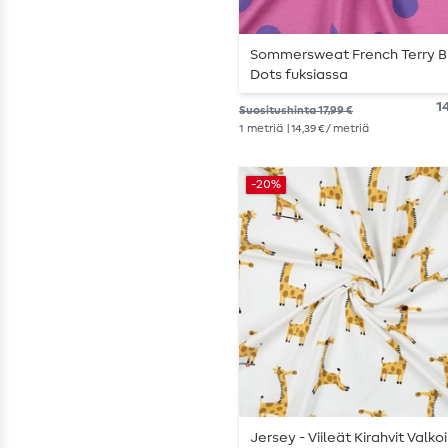
Sommersweat French Terry B
Dots fuksiassa
14
Suositushinta 17,99 €
1
metriä
| 14,39 € / metriä
-20%
Jersey - Viileät Kirahvit Valko