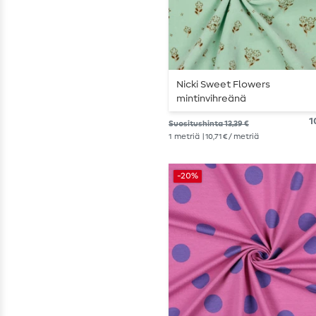
Nicki Sweet Flowers
mintinvihreänä
1
Suositushinta 13,39 €
1
metriä
| 10,71 € / metriä
-20%