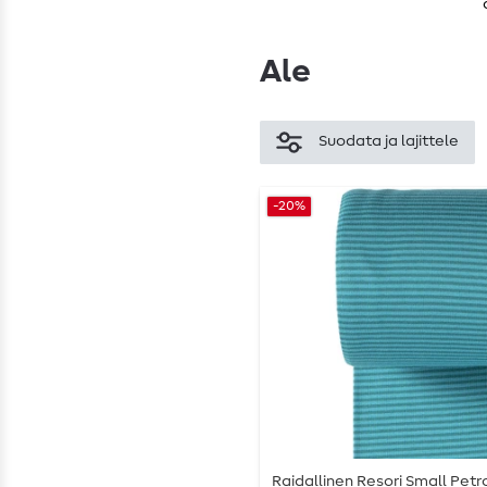
Ale
Suodata ja lajittele
-20%
Raidallinen Resori Small Petr