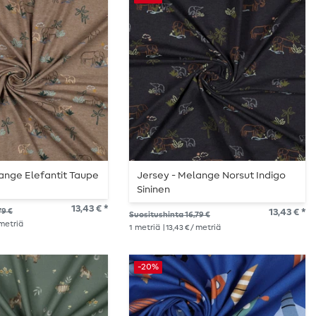
ange Elefantit Taupe
Jersey - Melange Norsut Indigo
Sininen
13,43 € *
79 €
13,43 € *
Suositushinta 16,79 €
/ metriä
1
metriä
| 13,43 € / metriä
-20%