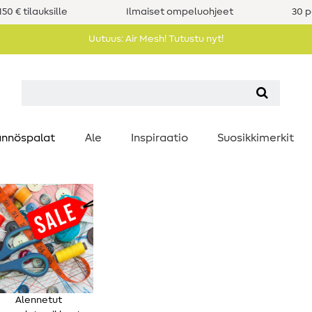
50 € tilauksille
Ilmaiset ompeluohjeet
30 p
Uutuus: Air Mesh! Tutustu nyt!
nnöspalat
Ale
Inspiraatio
Suosikkimerkit
Alennetut