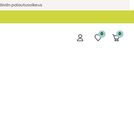
äivän palautusoikeus
0
0