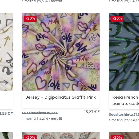
1
metriä
| 12,55 € / metriä
1
metriä
| 12,55 € /
-20%
-20%
Jersey – Digipainatus Graffiti Pink
Kesä French T
painatuksella
Farkunsinine
15,27 € *
2,55 € *
Suositushinta 19,09 €
Suositushinta 21,
1
metriä
| 15,27 € / metriä
1
metriä
| 17,03 € /
-20%
-20%