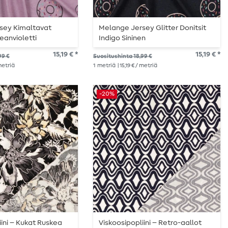
sey Kimaltavat
Melange Jersey Glitter Donitsit
eanvioletti
Indigo Sininen
15,19 € *
15,19 € *
99 €
Suositushinta 18,99 €
 metriä
1
metriä
| 15,19 € / metriä
-20%
iini – Kukat Ruskea
Viskoosipopliini – Retro-aallot