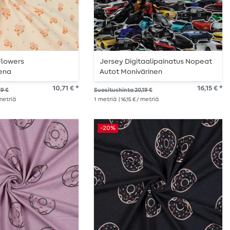
Flowers
Jersey Digitaalipainatus Nopeat
ena
Autot Monivärinen
10,71 € *
16,15 € *
39 €
Suositushinta 20,19 €
 metriä
1
metriä
| 16,15 € / metriä
-20%