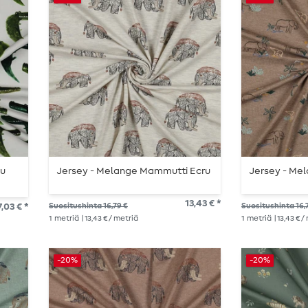
tu
Jersey - Melange Mammutti Ecru
Jersey - Mel
13,43 € *
7,03 € *
Suositushinta 16,79 €
Suositushinta 16,
1
metriä
| 13,43 € / metriä
1
metriä
| 13,43 € 
-20%
-20%