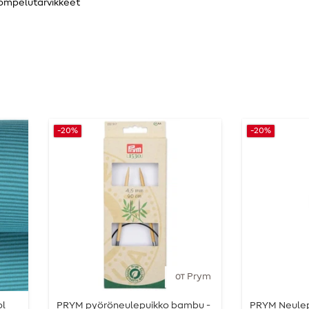
ompelutarvikkeet
-20%
-20%
от Prym
ol
PRYM pyöröneulepuikko bambu -
PRYM Neulep