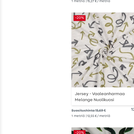
1
metriä
| 15,27 € / metriä
-20%
Jersey - Vaaleanharmaa
Melange Nuolikuosi
1
Suositushinta 15,69 €
1
metriä
| 12,55 € / metriä
-20%