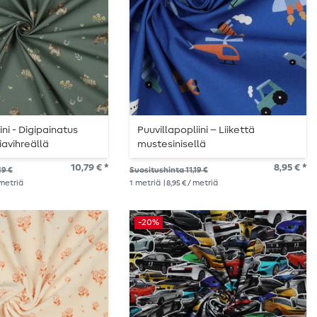
ini - Digipainatus
Puuvillapopliini – Liikettä
iavihreällä
mustesinisellä
10,79 € *
8,95 € *
49 €
Suositushinta 11,19 €
/ metriä
1
metriä
| 8,95 € / metriä
-20%