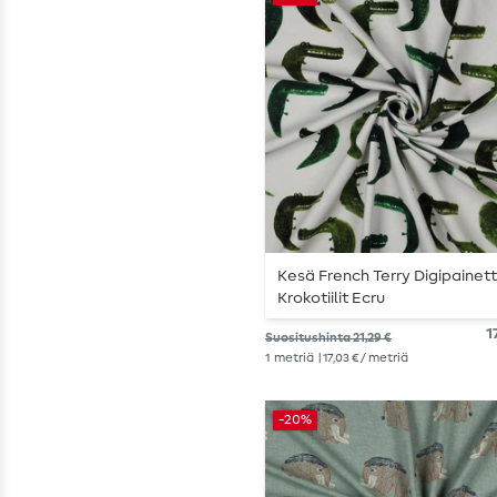
Kesä French Terry Digipainet
Krokotiilit Ecru
1
Suositushinta 21,29 €
1
metriä
| 17,03 € / metriä
-20%