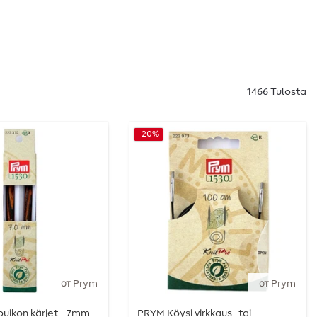
1466 Tulosta
-20%
от Prym
от Prym
uikon kärjet - 7mm
PRYM Köysi virkkaus- tai