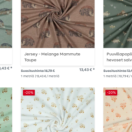
Jersey - Melange Mammute
Puuvillapopli
Taupe
hevoset salv
3,43 € *
13,43 € *
Suositushinta 16,79 €
Suositushinta 13,
1
metriä
| 13,43 € / metriä
1
metriä
| 10,79 € 
-20%
-20%