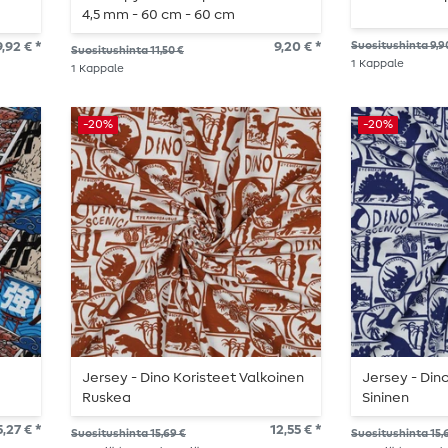
4,5 mm - 60 cm - 60 cm
9,92 € *
9,20 € *
Suositushinta 9,9
Suositushinta 11,50 €
1
Kappale
1
Kappale
-20%
-20%
Jersey - Dino Koristeet Valkoinen
Jersey - Din
Ruskea
Sininen
5,27 € *
12,55 € *
Suositushinta 15,69 €
Suositushinta 15,