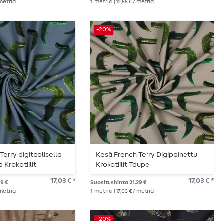
 metriä
1
metriä
| 12,55 € / metriä
-20%
erry digitaalisella
Kesä French Terry Digipainettu
 Krokotiilit
Krokotiilit Taupe
n
17,03 € *
17,03 € *
29 €
Suositushinta 21,29 €
 metriä
1
metriä
| 17,03 € / metriä
-20%