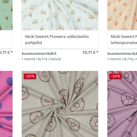
Nicki Sweet Flowers valkoisella
Nicki Sweet 
pohjalla
lohenpunais
0,71 € *
10,71 € *
Suositushinta 13,39 €
Suositushinta 13,
1
metriä
| 10,71 € / metriä
1
metriä
| 10,71 € /
-20%
-20%