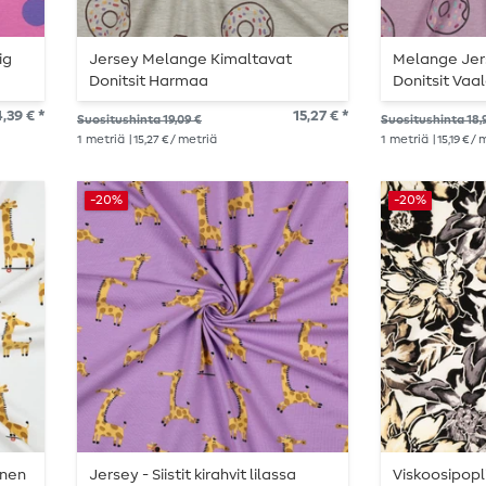
ig
Jersey Melange Kimaltavat
Melange Jer
Donitsit Harmaa
Donitsit Vaal
,39 € *
15,27 € *
Suositushinta 19,09 €
Suositushinta 18,
1
metriä
| 15,27 € / metriä
1
metriä
| 15,19 € /
-20%
-20%
inen
Jersey - Siistit kirahvit lilassa
Viskoosipopl