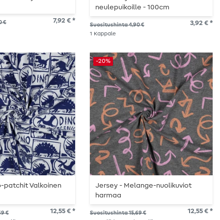
neulepuikoille - 100cm
7,92 € *
0 €
3,92 € *
Suositushinta 4,90 €
1
Kappale
-20%
o-patchit Valkoinen
Jersey - Melange-nuolikuviot
harmaa
12,55 € *
12,55 € *
69 €
Suositushinta 15,69 €