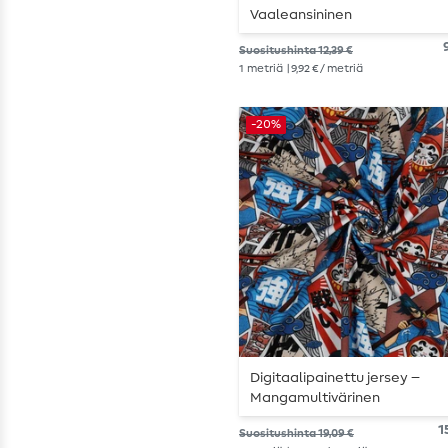
Vaaleansininen
Suositushinta 12,39 €
1
metriä
| 9,92 € / metriä
-20%
Digitaalipainettu jersey –
Mangamultivärinen
1
Suositushinta 19,09 €