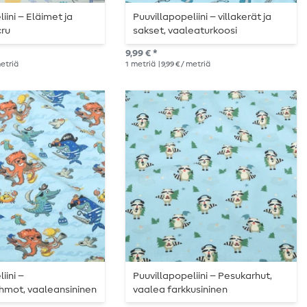
iini – Eläimet ja
Puuvillapopeliini – villakerät ja
cru
sakset, vaaleaturkoosi
9,99 € *
metriä
1
metriä
| 9,99 € / metriä
iini –
Puuvillapopeliini – Pesukarhut,
hmot, vaaleansininen
vaalea farkkusininen