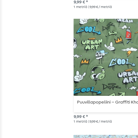
9,99 € *
1
metriä
| 9,99 € / metriä
Puuvillapopeliini – Graffiti Kh
9,99 € *
1
metriä
| 9,99 € / metriä