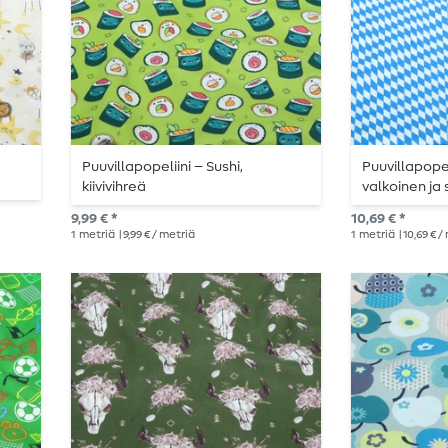
Puuvillapopeliini – Sushi,
Puuvillapopel
kiivivihreä
valkoinen ja 
9,99 € *
10,69 € *
1
metriä
| 9,99 € / metriä
1
metriä
| 10,69 € 