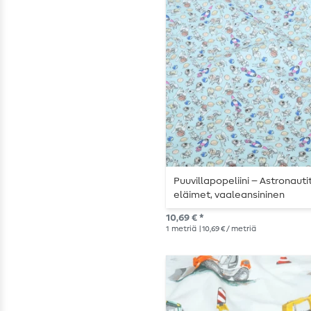
Puuvillapopeliini – Astronautit
eläimet, vaaleansininen
10,69 € *
1
metriä
| 10,69 € / metriä