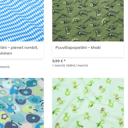
iini – pienet rombit,
Puuvillapopeliini – khaki
sininen
9,99 € *
1
metriä
| 9,99 € / metriä
/ metriä