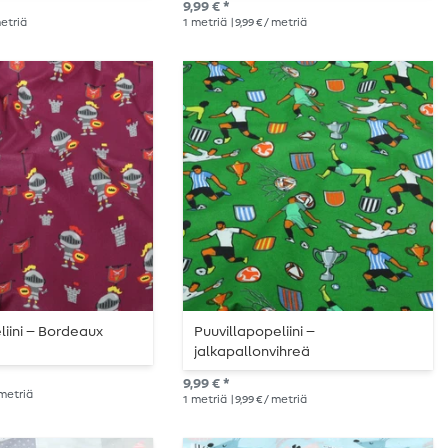
9,99 € *
metriä
1
metriä
| 9,99 € / metriä
liini – Bordeaux
Puuvillapopeliini –
jalkapallonvihreä
9,99 € *
/ metriä
1
metriä
| 9,99 € / metriä