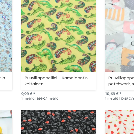
 ja
Puuvillapopeliini – Kameleontin
Puuvillapopel
keltainen
patchwork, m
pastellivärit
9,99 € *
10,69 € *
1
metriä
| 9,99 € / metriä
1
metriä
| 10,69 € 