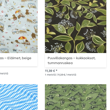
as – Eläimet, beige
Puuvillakangas – kukkaoksat,
tummanruskea
11,39 € *
/ metriä
1
metriä
| 11,39 € / metriä