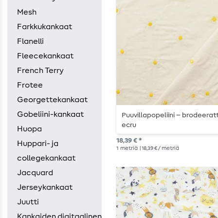
Mesh
Farkkukankaat
Flanelli
Fleecekankaat
French Terry
Frotee
Georgettekankaat
Gobeliini-kankaat
Puuvillapopeliini – brodeeratt
ecru
Huopa
18,39 € *
Huppari- ja
1
metriä
| 18,39 € / metriä
collegekankaat
Jacquard
Jerseykankaat
Juutti
Kankaiden digitaalinen