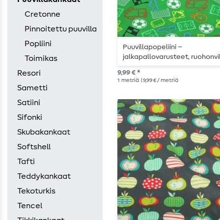
Cretonne
Pinnoitettu puuvilla
Popliini
Puuvillapopeliini –
jalkapallovarusteet, ruohonv
Toimikas
Resori
9,99 € *
1
metriä
| 9,99 € / metriä
Sametti
Satiini
Sifonki
Skubakankaat
Softshell
Tafti
Teddykankaat
Tekoturkis
Tencel