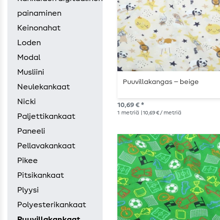
painaminen
Keinonahat
Loden
Modal
Musliini
Puuvillakangas – beige
Neulekankaat
Nicki
10,69 € *
1
metriä
| 10,69 € / metriä
Paljettikankaat
Paneeli
Pellavakankaat
Pikee
Pitsikankaat
Plyysi
Polyesterikankaat
Puuvillakankaat