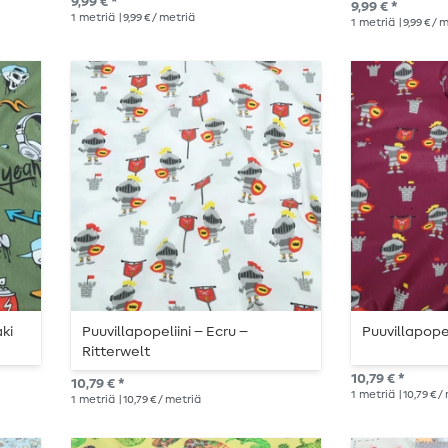
9,99 € *
9,99 € *
1
metriä
| 9,99 € / metriä
1
metriä
| 9,99 € / 
aki
Puuvillapopeliini – Ecru –
Puuvillapope
Ritterwelt
10,79 € *
10,79 € *
1
metriä
| 10,79 € 
1
metriä
| 10,79 € / metriä