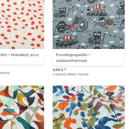
iini – Mansikat, ecru
Puuvillapopeliini –
vaaleanharmaa
9,99 € *
/ metriä
1
metriä
| 9,99 € / metriä