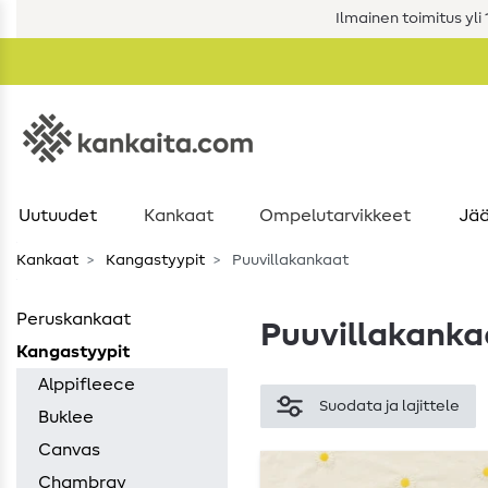
Ilmainen toimitus yli 1
Uutuudet
Kankaat
Ompelutarvikkeet
Jää
Kankaat
Kangastyypit
Puuvillakankaat
Peruskankaat
Puuvillakanka
Kangastyypit
Alppifleece
Suodata ja lajittele
Buklee
Canvas
Chambray