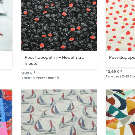
Puuvillapopeliini – Hedelmät,
Puuvillapopel
musta
10,69 € *
9,99 € *
1
metriä
| 10,69 € 
1
metriä
| 9,99 € / metriä