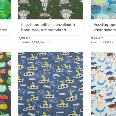
Puuvillapopeliini – puhvelinpää,
Puuvillapopel
ihreä
boho-tyyli, tummanvihreä
vaaleanhar
9,99 € *
9,99 € *
1
metriä
| 9,99 € / metriä
1
metriä
| 9,99 € / 