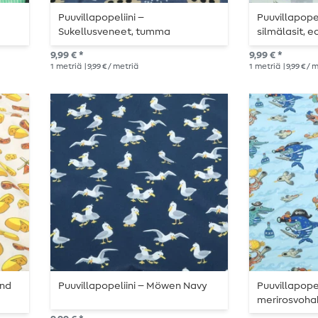
Puuvillapopeliini –
Puuvillapopel
Sukellusveneet, tumma
silmälasit, e
farkkusininen
9,99 € *
9,99 € *
1
metriä
| 9,99 € / metriä
1
metriä
| 9,99 € / 
and
Puuvillapopeliini – Möwen Navy
Puuvillapopel
merirosvoha