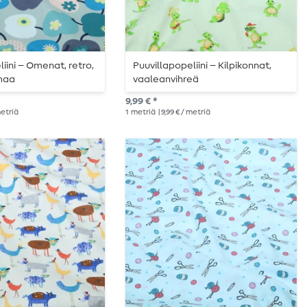
iini – Omenat, retro,
Puuvillapopeliini – Kilpikonnat,
maa
vaaleanvihreä
9,99 € *
metriä
1
metriä
| 9,99 € / metriä