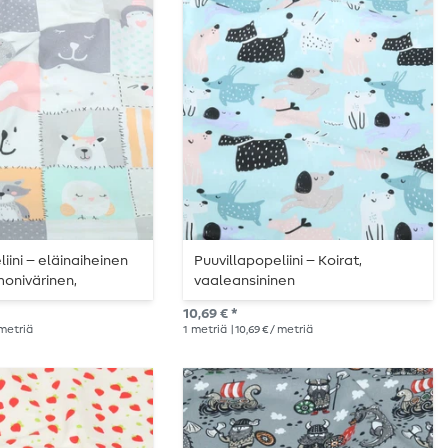
iini – eläinaiheinen
Puuvillapopeliini – Koirat,
onivärinen,
vaaleansininen
10,69 € *
/ metriä
1
metriä
| 10,69 € / metriä