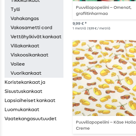
Tikkikankaat
Puuvillapopeliini – Omenat,
Tylli
grafiitinharmaa
Vahakangas
9,99 € *
Vakosametti cord
1
metriä
| 9,99 € / metriä
Vettähylkivät kankaat
Villakankaat
Viskoosikankaat
Voilee
Vuorikankaat
Koristekankaat ja
Sisustuskankaat
Lapsiaiheiset kankaat
Luomukankaat
Vaatekangasuutuudet
Puuvillapopeliini – Käse Holl
Creme