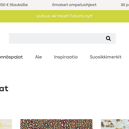
50 € tilauksille
Ilmaiset ompeluohjeet
30 p
Uutuus: Air Mesh! Tutustu nyt!
nnöspalat
Ale
Inspiraatio
Suosikkimerkit
at