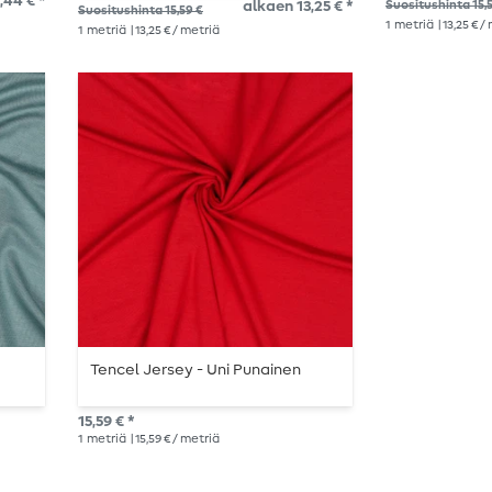
,44 € *
alkaen 13,25 € *
Suositushinta 15,
Suositushinta 15,59 €
1
metriä
| 13,25 € /
1
metriä
| 13,25 € / metriä
Tencel Jersey - Uni Punainen
15,59 € *
1
metriä
| 15,59 € / metriä