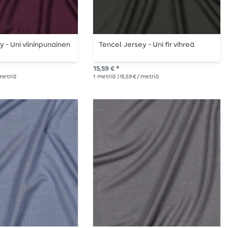
 - Uni viininpunainen
Tencel Jersey - Uni fir vihreä
15,59 € *
 metriä
1
metriä
| 15,59 € / metriä