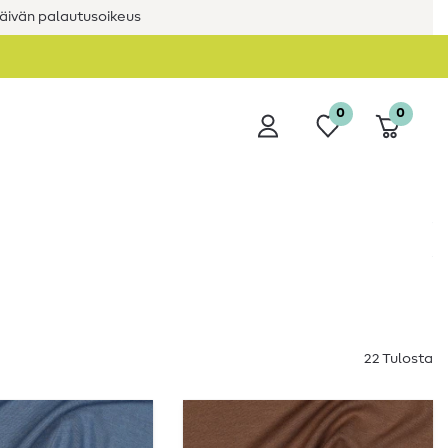
äivän palautusoikeus
0
0
22 Tulosta