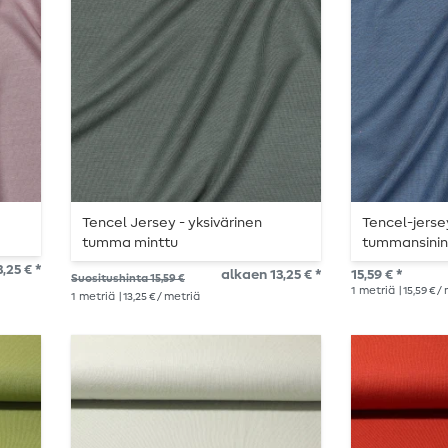
Tencel Jersey - yksivärinen
Tencel-jersey
tumma minttu
tummansinin
,25 € *
alkaen 13,25 € *
15,59 € *
Suositushinta 15,59 €
1
metriä
| 15,59 € /
1
metriä
| 13,25 € / metriä