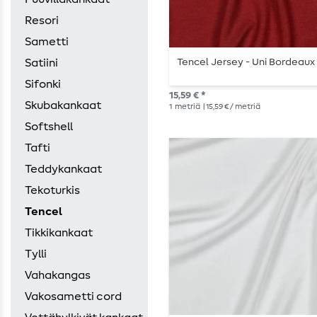
Resori
Sametti
Tencel Jersey - Uni Bordeaux
Satiini
Sifonki
15,59 € *
Skubakankaat
1
metriä
| 15,59 € / metriä
Softshell
Tafti
Teddykankaat
Tekoturkis
Tencel
Tikkikankaat
Tylli
Vahakangas
Vakosametti cord