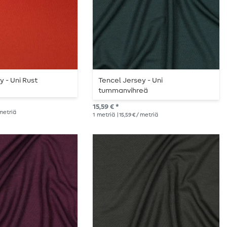
y - Uni Rust
Tencel Jersey - Uni
tummanvihreä
15,59 € *
 metriä
1
metriä
| 15,59 € / metriä