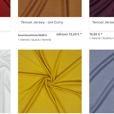
Tencel Jersey - Uni Curry
Tencel Jersey
alkaen 13,25 € *
15,59 € *
Suositushinta 15,59 €
1
metriä
| 15,59 € /
1
metriä
| 13,25 € / metriä