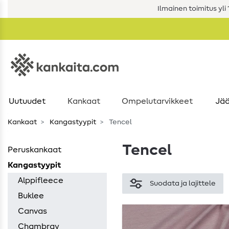
Ilmainen toimitus yli 1
Uutuudet
Kankaat
Ompelutarvikkeet
Jää
Kankaat
Kangastyypit
Tencel
Tencel
Peruskankaat
Kangastyypit
Alppifleece
Suodata ja lajittele
Buklee
Canvas
Chambray