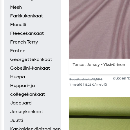
Mesh
Farkkukankaat
Flanelli
Fleecekankaat
French Terry
Frotee
Georgettekankaat
Tencel Jersey - Yksivärinen
Gobeliini-kankaat
Huopa
alkaen 13
Suositushinta 15,59 €
1
metriä
| 13,25 € / metriä
Huppari- ja
collegekankaat
Jacquard
Jerseykankaat
Juutti
Kankaiden digitaalinen