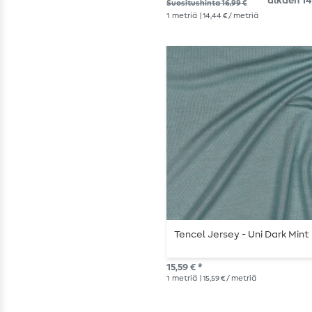
alkaen 14
Suositushinta 16,99 €
1
metriä
| 14,44 € / metriä
Tencel Jersey - Uni Dark Mint
15,59 € *
1
metriä
| 15,59 € / metriä