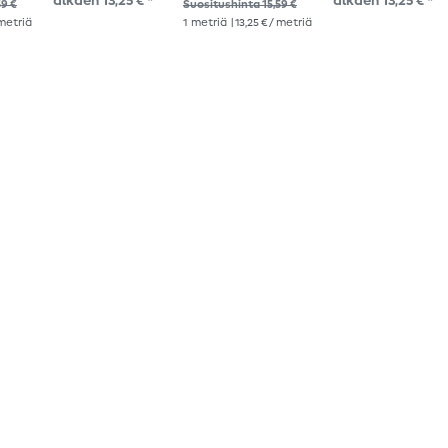
alkaen 13,25 € *
alkaen 13,25 € *
59 €
Suositushinta 15,59 €
 metriä
1
metriä
| 13,25 € / metriä