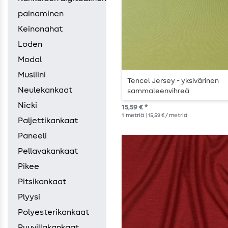
painaminen
Keinonahat
Loden
Modal
Musliini
Tencel Jersey - yksivärinen
Neulekankaat
sammaleenvihreä
Nicki
15,59 € *
1
metriä
| 15,59 € / metriä
Paljettikankaat
Paneeli
Pellavakankaat
Pikee
Pitsikankaat
Plyysi
Polyesterikankaat
Puuvillakankaat