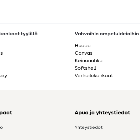
ankaat tyylillä
Vahvoihin ompeluideioihin
Huopa
as
Canvas
Keinonahka
Softshell
sey
Verhoilukankaat
ppaat
Apua ja yhteystiedot
to
Yhteystiedot