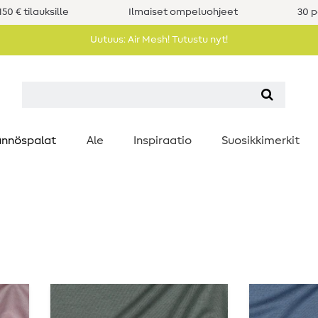
50 € tilauksille
Ilmaiset ompeluohjeet
30 p
Uutuus: Air Mesh! Tutustu nyt!
nnöspalat
Ale
Inspiraatio
Suosikkimerkit