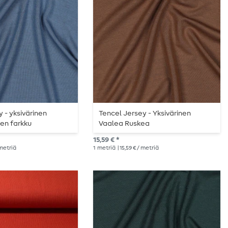
 - yksivärinen
Tencel Jersey - Yksivärinen
en farkku
Vaalea Ruskea
15,59 € *
 metriä
1
metriä
| 15,59 € / metriä