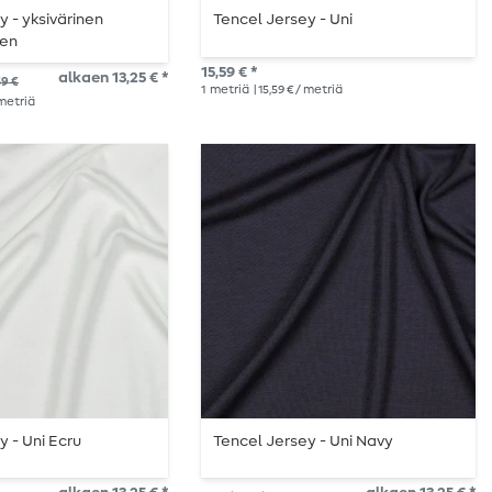
y - yksivärinen
Tencel Jersey - Uni
nen
15,59 € *
alkaen 13,25 € *
59 €
1
metriä
| 15,59 € / metriä
 metriä
y - Uni Ecru
Tencel Jersey - Uni Navy