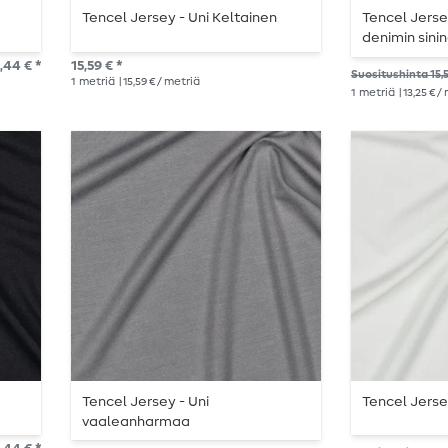
Tencel Jersey - Uni Keltainen
Tencel Jerse
denimin sini
,44 € *
15,59 € *
Suositushinta 15,
1
metriä
| 15,59 € / metriä
1
metriä
| 13,25 € /
Tencel Jersey - Uni
Tencel Jerse
vaaleanharmaa