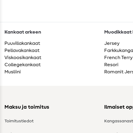
Kankaat arkeen
Muodikkaat k
Puuvillakankaat
Jersey
Pellavakankaat
Farkkukang
Viskoosikankaat
French Terry
Collegekankaat
Resori
Musliini
Romanit Jer
Maksu ja toimitus
Ilmaiset o
Toimitustiedot
Kangassanas