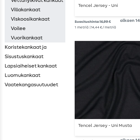
Vettähylkivät kankaat
Tencel Jersey - Uni
Villakankaat
Viskoosikankaat
alkaen 14
Suositushinta 16,99 €
1
metriä
| 14,44 € / metriä
Voilee
Vuorikankaat
Koristekankaat ja
Sisustuskankaat
Lapsiaiheiset kankaat
Luomukankaat
Vaatekangasuutuudet
Tencel Jersey - Uni Musta