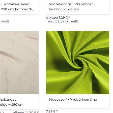
– erityisen leveä
Vaatekangas - Yksivärinen
s 330 cm, flammattu,
luonnonvalkoinen
alkaen 7,29 € *
/ metriä
1
metriä
| 7,29 € / metriä
rhokangas,
Modestoff - Yksivärinen lime
beige – 280 cm
7,29 € *
alkaen 14,70 € *