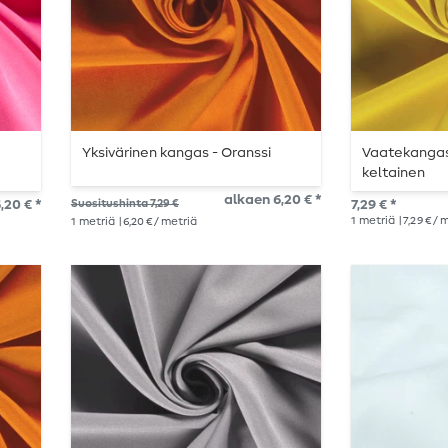
Yksivärinen kangas - Oranssi
Vaatekangas 
keltainen
alkaen 6,20 € *
,20 € *
Suositushinta 7,29 €
7,29 € *
1
metriä
| 7,29 € /
1
metriä
| 6,20 € / metriä