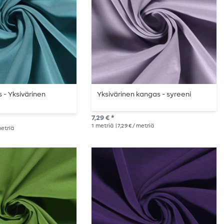
- Yksivärinen
Yksivärinen kangas - syreeni
7,29 € *
1
metriä
| 7,29 € / metriä
 metriä