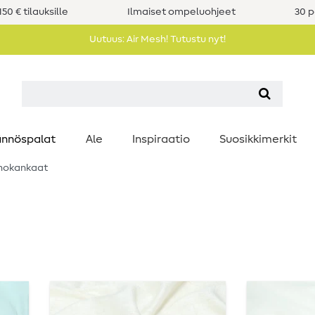
50 € tilauksille
Ilmaiset ompeluohjeet
30 p
Uutuus: Air Mesh! Tutustu nyt!
nnöspalat
Ale
Inspiraatio
Suosikkimerkit
hokankaat