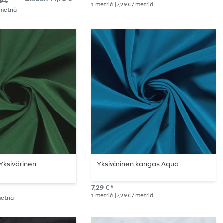
9 €
1
metriä
| 7,29 € / metriä
/ metriä
Yksivärinen
Yksivärinen kangas Aqua
ä
7,29 € *
1
metriä
| 7,29 € / metriä
 metriä