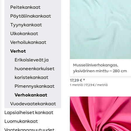
Peitekankaat
Pöytäliinakankaat
Tyynykankaat
Ulkokankaat
Verhoilukankaat
Verhot
Erikoisleveät ja
Musseliiniverhokangas,
huoneenkorkuiset
yksivärinen minttu – 280 cm
koristekankaat
17,29 € *
1
metriä
| 17,29 € / metriä
Pimennyskankaat
Verhokankaat
Vuodevaatekankaat
Lapsiaiheiset kankaat
Luomukankaat
Vaatekangasuutuudet