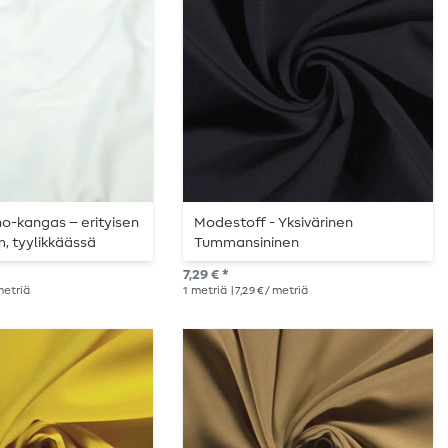
o-kangas – erityisen
Modestoff - Yksivärinen
m, tyylikkäässä
Tummansininen
sä
7,29 € *
 metriä
1
metriä
| 7,29 € / metriä