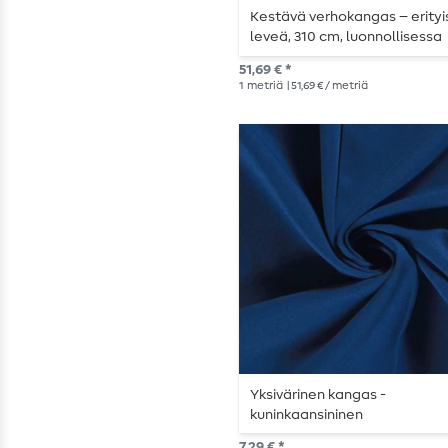
Kestävä verhokangas – erityi
leveä, 310 cm, luonnollisessa
melange-värissä
51,69 € *
1
metriä
| 51,69 € / metriä
Yksivärinen kangas -
kuninkaansininen
7,29 € *