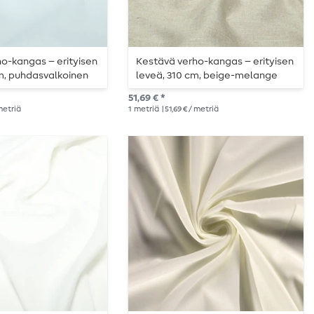
o-kangas – erityisen
Kestävä verho-kangas – erityisen
m, puhdasvalkoinen
leveä, 310 cm, beige-melange
51,69 € *
 metriä
1
metriä
| 51,69 € / metriä