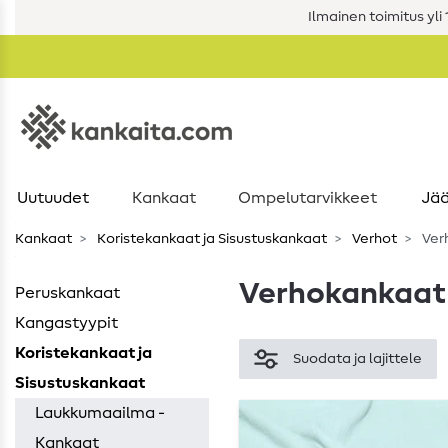
Ilmainen toimitus yli 1
Uutuudet
Kankaat
Ompelutarvikkeet
Jää
Kankaat
Koristekankaat ja Sisustuskankaat
Verhot
Ver
Verhokankaat
Peruskankaat
Kangastyypit
Koristekankaat ja
Suodata ja lajittele
Sisustuskankaat
Laukkumaailma -
Kankaat