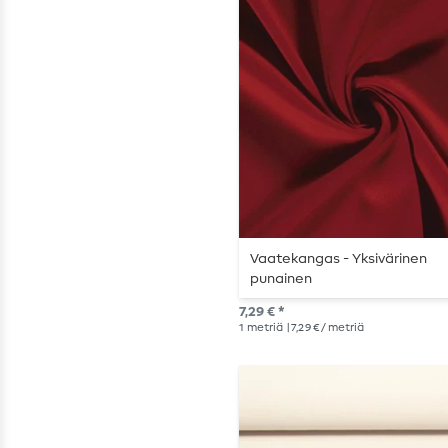
Vaatekangas - Yksivärinen
punainen
7,29 € *
1
metriä
| 7,29 € / metriä