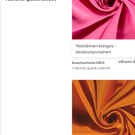
Yksivärinen kangas -
Vaaleanpunainen
alkaen 6
Suositushinta 7,29 €
1
metriä
| 6,20 € / metriä