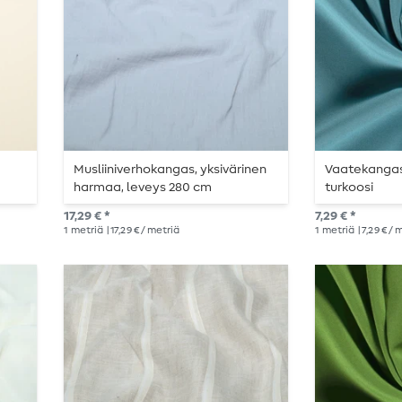
Musliiniverhokangas, yksivärinen
Vaatekangas 
harmaa, leveys 280 cm
turkoosi
17,29 € *
7,29 € *
1
metriä
| 17,29 € / metriä
1
metriä
| 7,29 € /