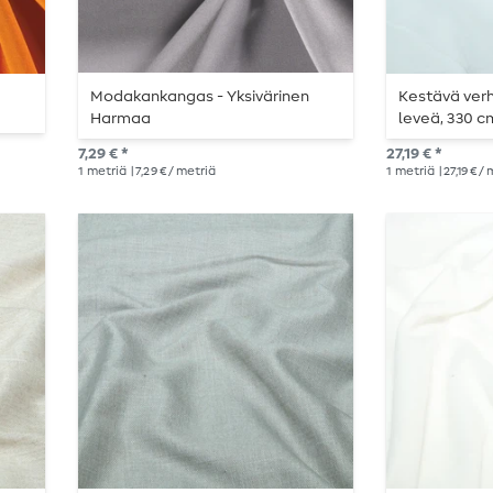
Modakankangas - Yksivärinen
Kestävä verh
Harmaa
leveä, 330 c
7,29 € *
27,19 € *
1
metriä
| 7,29 € / metriä
1
metriä
| 27,19 € /