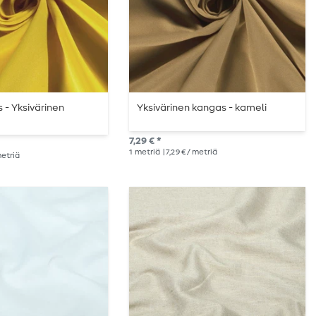
- Yksivärinen
Yksivärinen kangas - kameli
7,29 € *
1
metriä
| 7,29 € / metriä
 metriä