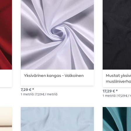
Yksivärinen kangas - Valkoinen
Mustat yksiv
musliiniverh
280 cm
7,29 € *
17,29 € *
1
metriä
| 7,29 € / metriä
1
metriä
| 17,29 € /