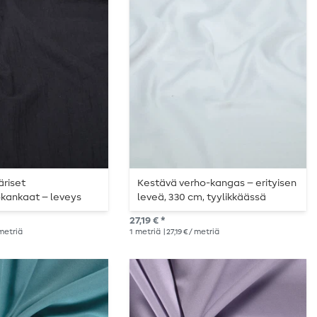
äriset
Kestävä verho-kangas – erityisen
okankaat – leveys
leveä, 330 cm, tyylikkäässä
vaaleanharmaassa sävyssä
27,19 € *
 metriä
1
metriä
| 27,19 € / metriä