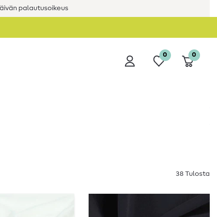
äivän palautusoikeus
0
0
38 Tulosta