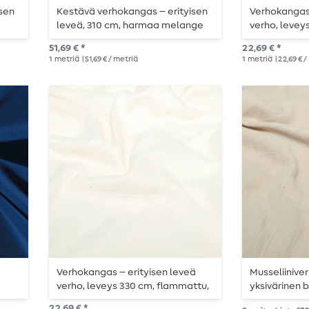
sen
Kestävä verhokangas – erityisen
Verhokangas 
leveä, 310 cm, harmaa melange
verho, levey
valkoinen
51,69 € *
22,69 € *
1
metriä
| 51,69 € / metriä
1
metriä
| 22,69 € 
Verhokangas – erityisen leveä
Musseliinive
verho, leveys 330 cm, flammattu,
yksivärinen 
samppanjanvärinen
22,69 € *