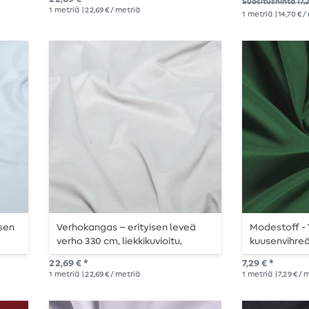
Suositushinta 17,2
1
metriä
| 22,69 € / metriä
1
metriä
| 14,70 € 
sen
Verhokangas – erityisen leveä
Modestoff - 
verho 330 cm, liekkikuvioitu,
kuusenvihre
vaaleanharmaa
22,69 € *
7,29 € *
1
metriä
| 22,69 € / metriä
1
metriä
| 7,29 € /