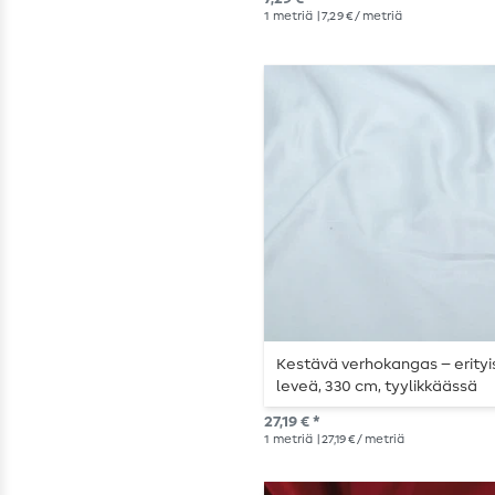
1
metriä
| 7,29 € / metriä
Kestävä verhokangas – erityi
leveä, 330 cm, tyylikkäässä
vaaleanharmaassa sävyssä
27,19 € *
1
metriä
| 27,19 € / metriä