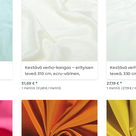
Kestävä verho-kangas – erityisen
Kestävä verh
leveä 310 cm, ecru-värinen,
leveä, 330 c
marmorikuvioinen
kermanväris
51,69 € *
27,19 € *
1
metriä
| 51,69 € / metriä
1
metriä
| 27,19 € /