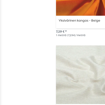
Yksivärinen kangas - Beige
7,29 € *
1
metriä
| 7,29 € / metriä