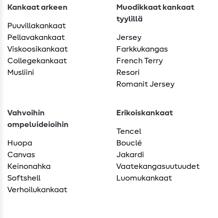
Kankaat arkeen
Muodikkaat kankaat
tyylillä
Puuvillakankaat
Pellavakankaat
Jersey
Viskoosikankaat
Farkkukangas
Collegekankaat
French Terry
Musliini
Resori
Romanit Jersey
Vahvoihin
Erikoiskankaat
ompeluideioihin
Tencel
Huopa
Bouclé
Canvas
Jakardi
Keinonahka
Vaatekangasuutuudet
Softshell
Luomukankaat
Verhoilukankaat