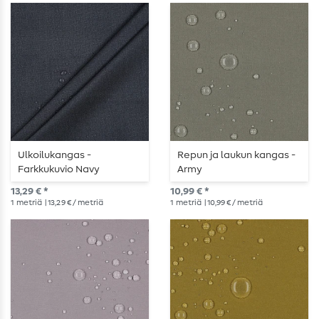
Ulkoilukangas -
Repun ja laukun kangas -
Farkkukuvio Navy
Army
13,29 € *
10,99 € *
1
metriä
| 13,29 € / metriä
1
metriä
| 10,99 € / metriä