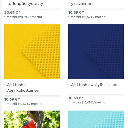
teflonpäällystetty
yksivärinen
Maalattu raidoitus Petrol
20,69 € *
10,69 € *
(bensiini)
1
metriä
| 20,69 € / metriä
1
metriä
| 10,69 € / metriä
Air Mesh -
Air Mesh - Uni yön sininen
Aurinkokeltainen
tavallinen
10,69 € *
10,69 € *
1
metriä
| 10,69 € / metriä
1
metriä
| 10,69 € / metriä