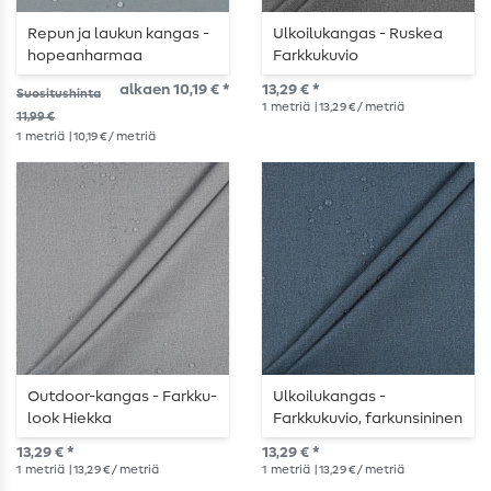
Repun ja laukun kangas -
Ulkoilukangas - Ruskea
hopeanharmaa
Farkkukuvio
alkaen 10,19 € *
13,29 € *
Suositushinta
1
metriä
| 13,29 € / metriä
11,99 €
1
metriä
| 10,19 € / metriä
Outdoor-kangas - Farkku-
Ulkoilukangas -
look Hiekka
Farkkukuvio, farkunsininen
13,29 € *
13,29 € *
1
metriä
| 13,29 € / metriä
1
metriä
| 13,29 € / metriä