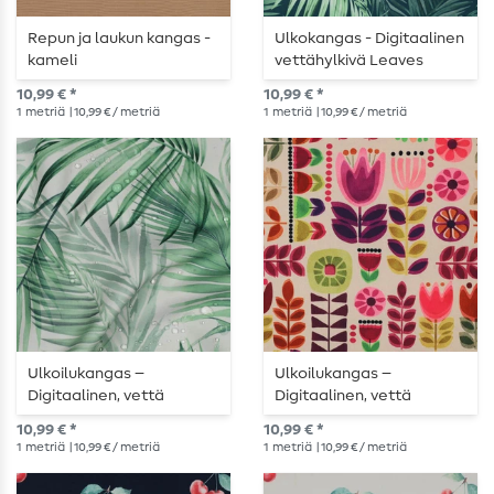
Repun ja laukun kangas -
Ulkokangas - Digitaalinen
kameli
vettähylkivä Leaves
Tummanvihreä
10,99 € *
10,99 € *
1
metriä
| 10,99 € / metriä
1
metriä
| 10,99 € / metriä
Ulkoilukangas –
Ulkoilukangas –
Digitaalinen, vettä
Digitaalinen, vettä
hylkivä, lehtikuvioinen,
hylkivä, kukkakuvioinen,
10,99 € *
10,99 € *
valkoinen
monivärinen
1
metriä
| 10,99 € / metriä
1
metriä
| 10,99 € / metriä