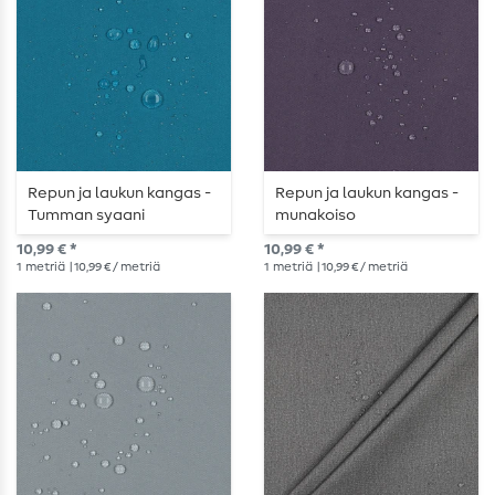
Repun ja laukun kangas -
Repun ja laukun kangas -
Tumman syaani
munakoiso
10,99 € *
10,99 € *
1
metriä
| 10,99 € / metriä
1
metriä
| 10,99 € / metriä