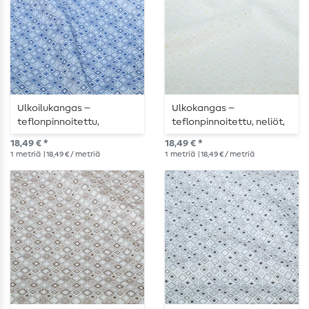
Ulkoilukangas –
Ulkokangas –
teflonpinnoitettu,
teflonpinnoitettu, neliöt,
jacquard-kuvio, neliöt,
ecru-beige
18,49 € *
18,49 € *
ecru, sininen
1
metriä
| 18,49 € / metriä
1
metriä
| 18,49 € / metriä