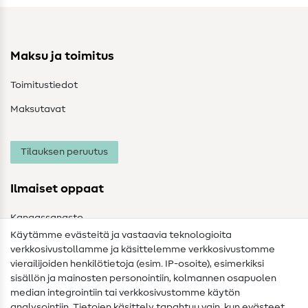
Maksu ja toimitus
Toimitustiedot
Maksutavat
Tilauksen peruutus
Ilmaiset oppaat
Kangassanasto
Käytämme evästeitä ja vastaavia teknologioita
Ompelusanasto
verkkosivustollamme ja käsittelemme verkkosivustomme
vierailijoiden henkilötietoja (esim. IP-osoite), esimerkiksi
Ompeluohjeet
sisällön ja mainosten personointiin, kolmannen osapuolen
median integrointiin tai verkkosivustomme käytön
Apua ja yhteystiedot
analysointiin. Tietojen käsittely tapahtuu vain, kun evästeet