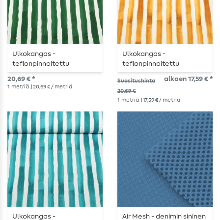
Ulkokangas -
Ulkokangas -
teflonpinnoitettu
teflonpinnoitettu
Maalattu raidat Vihreä
Maalattu raidat
20,69 € *
alkaen 17,59 € *
Suositushinta
Keltainen
1
metriä
| 20,69 € / metriä
20,69 €
1
metriä
| 17,59 € / metriä
Ulkokangas -
Air Mesh - denimin sininen