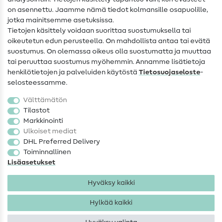
on asennettu. Jaamme nämä tiedot kolmansille osapuolille,
Yhteystiedot
jotka mainitsemme asetuksissa.
Tietoa omistajanvaihdoksesta
Tietojen käsittely voidaan suorittaa suostumuksella tai
oikeutetun edun perusteella. On mahdollista antaa tai evätä
FAQ
suostumus. On olemassa oikeus olla suostumatta ja muuttaa
tai peruuttaa suostumus myöhemmin. Annamme lisätietoja
Peruutusoikeus
henkilötietojen ja palveluiden käytöstä
Tietosuojaseloste
-
Suosittu
selosteessamme.
Välttämätön
Kankaat
Tilastot
Markkinointi
Ompelutarvikkeet
Ulkoiset mediat
Ale
DHL Preferred Delivery
Toiminnallinen
Lisäasetukset
Hyväksy kaikki
Hylkää kaikki
Yhteystiedot
Tietosuoja
Käyttöehdot
Peruutusoikeus