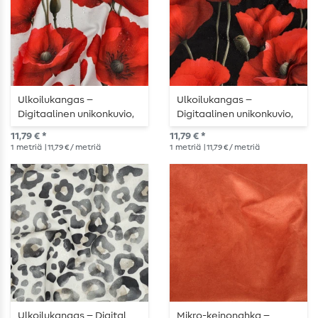
Ulkoilukangas –
Ulkoilukangas –
Digitaalinen unikonkuvio,
Digitaalinen unikonkuvio,
valkoinen, vettä hylkivä
musta, vettä hylkivä
11,79 € *
11,79 € *
1
metriä
| 11,79 € / metriä
1
metriä
| 11,79 € / metriä
Ulkoilukangas – Digital
Mikro-keinonahka –