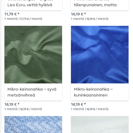
Leo Ecru, vettä hylkivä
tiilenpunainen, matta
11,79 € *
16,19 € *
1
metriä
| 11,79 € / metriä
1
metriä
| 16,19 € / metriä
Mikro-keinonahka – syvä
Mikro-keinonahka –
metsänvihreä
kuninkaansininen
16,19 € *
16,19 € *
1
metriä
| 16,19 € / metriä
1
metriä
| 16,19 € / metriä