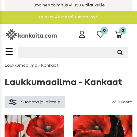
Ilmainen toimitus yli 150 € tilauksille
Uutuus: Air Mesh! Tutustu nyt!
0
0
☰
Laukkumaailma - Kankaat
Laukkumaailma - Kankaat
Suodata ja lajittele
127 Tulosta