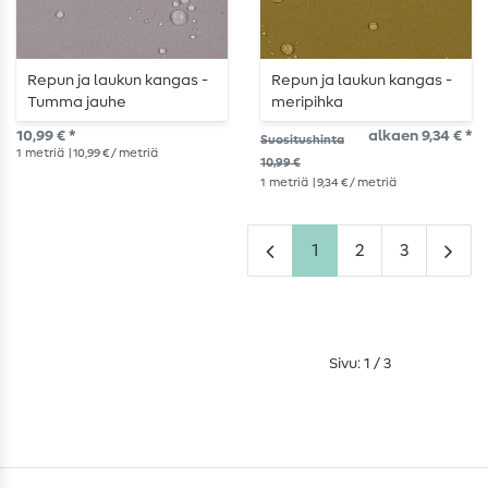
Repun ja laukun kangas -
Repun ja laukun kangas -
Tumma jauhe
meripihka
10,99 € *
alkaen 9,34 € *
Suositushinta
1
metriä
| 10,99 € / metriä
10,99 €
1
metriä
| 9,34 € / metriä
1
2
3
Sivu: 1 / 3