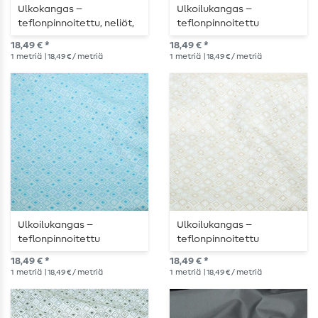
Ulkokangas –
Ulkoilukangas –
teflonpinnoitettu, neliöt,
teflonpinnoitettu
ecru ja ruskea
jacquard-kuvio, neliöt,
18,49 € *
18,49 € *
ecru ja musta
1
metriä
| 18,49 € / metriä
1
metriä
| 18,49 € / metriä
Ulkoilukangas –
Ulkoilukangas –
teflonpinnoitettu
teflonpinnoitettu
jacquard-kuvio, neliöt,
jacquard-kuvio, neliöt,
18,49 € *
18,49 € *
ecru, turkoosi
ecru, hiekka
1
metriä
| 18,49 € / metriä
1
metriä
| 18,49 € / metriä