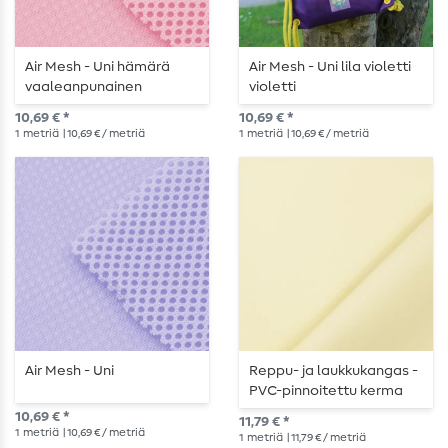
Air Mesh - Uni hämärä
Air Mesh - Uni lila violetti
vaaleanpunainen
violetti
10,69 € *
10,69 € *
1
metriä
| 10,69 € / metriä
1
metriä
| 10,69 € / metriä
Air Mesh - Uni
Reppu- ja laukkukangas -
PVC-pinnoitettu kerma
10,69 € *
11,79 € *
1
metriä
| 10,69 € / metriä
1
metriä
| 11,79 € / metriä