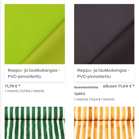
Reppu- ja laukkukangas -
Reppu- ja laukkukangas -
PVC-pinnoitettu
PVC-pinnoitettu
antrasiitti
11,79 € *
alkaen 11,04 € *
Suositushinta
1
metriä
| 11,79 € / metriä
12,99 €
1
metriä
| 11,04 € / metriä