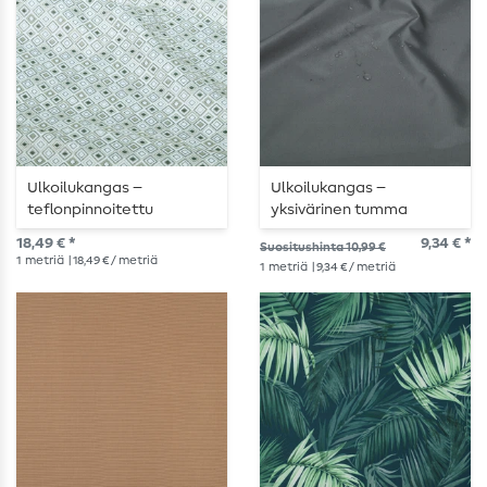
Ulkoilukangas –
Ulkoilukangas –
teflonpinnoitettu
yksivärinen tumma
jacquard-kuvio, neliöt,
antrasiitti
18,49 € *
9,34 € *
Suositushinta 10,99 €
ecru ja vihreä
1
metriä
| 18,49 € / metriä
1
metriä
| 9,34 € / metriä