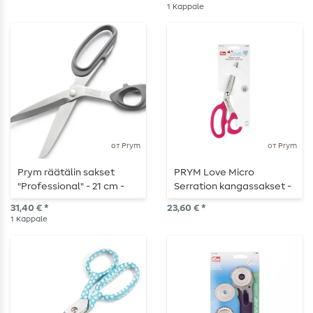
vaaleanpunainen
1
Kappale
от Prym
от Prym
Prym räätälin sakset
PRYM Love Micro
"Professional" - 21 cm -
Serration kangassakset -
vasenkätinen
21 cm - vaaleanpunaiset -
31,40 € *
23,60 € *
vaaleanpunainen
1
Kappale