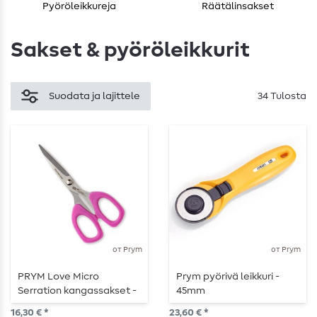
Pyöröleikkureja
Räätälinsakset
Sakset & pyöröleikkurit
Suodata ja lajittele
34 Tulosta
от Prym
от Prym
PRYM Love Micro
Prym pyörivä leikkuri -
Serration kangassakset -
45mm
13,5 cm -
16,30 € *
23,60 € *