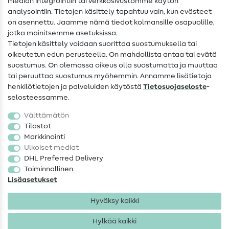
median integrointiin tai verkkosivustomme käytön
Apua ja yhteystiedot
analysointiin. Tietojen käsittely tapahtuu vain, kun evästeet
on asennettu. Jaamme nämä tiedot kolmansille osapuolille,
Yhteystiedot
jotka mainitsemme asetuksissa.
Tietoa omistajanvaihdoksesta
Tietojen käsittely voidaan suorittaa suostumuksella tai
oikeutetun edun perusteella. On mahdollista antaa tai evätä
FAQ
suostumus. On olemassa oikeus olla suostumatta ja muuttaa
tai peruuttaa suostumus myöhemmin. Annamme lisätietoja
Peruutusoikeus
henkilötietojen ja palveluiden käytöstä
Tietosuojaseloste
-
Suosittu
selosteessamme.
Välttämätön
Kankaat
Tilastot
Markkinointi
Ompelutarvikkeet
Ulkoiset mediat
Ale
DHL Preferred Delivery
Toiminnallinen
Lisäasetukset
Hyväksy kaikki
Hylkää kaikki
Yhteystiedot
Tietosuoja
Käyttöehdot