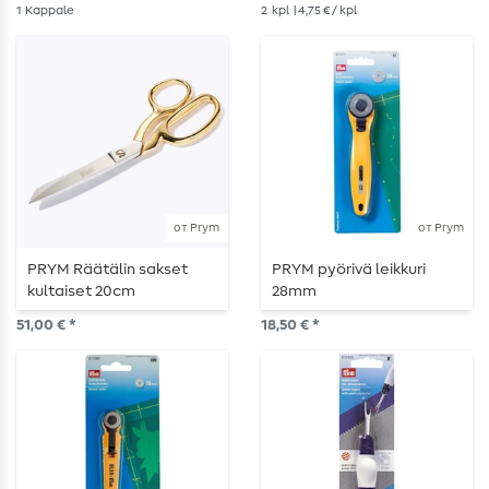
1
Kappale
2
kpl
| 4,75 € / kpl
от Prym
от Prym
PRYM Räätälin sakset
PRYM pyörivä leikkuri
kultaiset 20cm
28mm
51,00 € *
18,50 € *