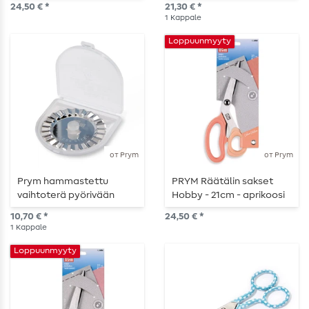
24,50 € *
21,30 € *
1
Kappale
Loppuunmyyty
от Prym
от Prym
Prym hammastettu
PRYM Räätälin sakset
vaihtoterä pyörivään
Hobby - 21cm - aprikoosi
leikkuriin - 45 mm, 1 kpl
10,70 € *
24,50 € *
1
Kappale
Loppuunmyyty