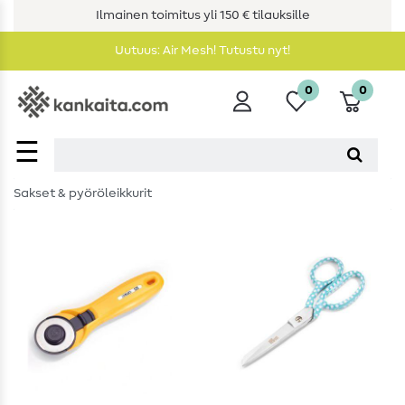
Ilmainen toimitus yli 150 € tilauksille
Uutuus: Air Mesh! Tutustu nyt!
0
0
☰
Sakset & pyöröleikkurit