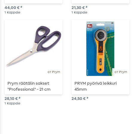
44,00 € *
21,30 € *
1
Kappale
1
Kappale
от Prym
от Prym
Prym räätälin sakset
PRYM pyörivä leikkuri
"Professional" - 21 cm
45mm
28,10 € *
24,50 € *
1
Kappale