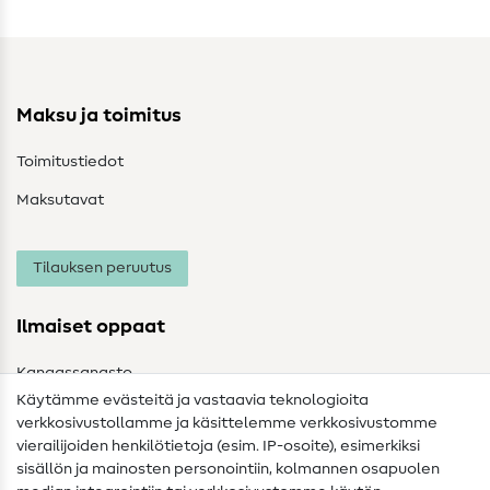
Maksu ja toimitus
Toimitustiedot
Maksutavat
Tilauksen peruutus
Ilmaiset oppaat
Kangassanasto
Käytämme evästeitä ja vastaavia teknologioita
Ompelusanasto
verkkosivustollamme ja käsittelemme verkkosivustomme
vierailijoiden henkilötietoja (esim. IP-osoite), esimerkiksi
Ompeluohjeet
sisällön ja mainosten personointiin, kolmannen osapuolen