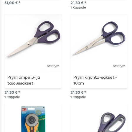
51,00 € *
21,30 € *
1
Kappale
от Prym
от Prym
Prym ompelu- ja
Prym kirjonta-sakset -
taloussakset
10cm
"Professional" - 16,5 cm
21,30 € *
21,30 € *
1
Kappale
1
Kappale