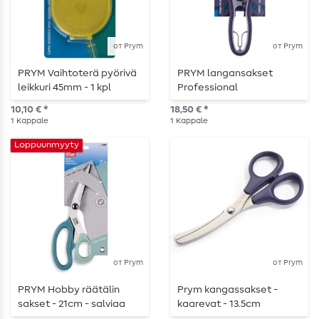
от Prym
от Prym
PRYM Vaihtoterä pyörivä
PRYM langansakset
leikkuri 45mm - 1 kpl
Professional
10,10 € *
18,50 € *
1
Kappale
1
Kappale
Loppuunmyyty
от Prym
от Prym
PRYM Hobby räätälin
Prym kangassakset -
sakset - 21cm - salviaa
kaarevat - 13.5cm