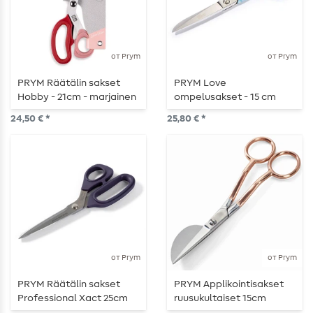
от Prym
от Prym
PRYM Räätälin sakset
PRYM Love
Hobby - 21cm - marjainen
ompelusakset - 15 cm
24,50 € *
25,80 € *
от Prym
от Prym
PRYM Räätälin sakset
PRYM Applikointisakset
Professional Xact 25cm
ruusukultaiset 15cm