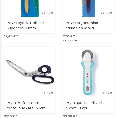
от Prym
от Prym
PRYM pyörivä leikkuri
PRYM ergonominen
Super Mini 18mm
saumojen repijä
17,40 € *
7,30 € *
1
Kappale
от Prym
от Prym
Prym Professional
Prym pyörivä leikkuri -
räätälin sakset - 23cm
45mm - 1 kpl
37,10 € *
23,60 € *