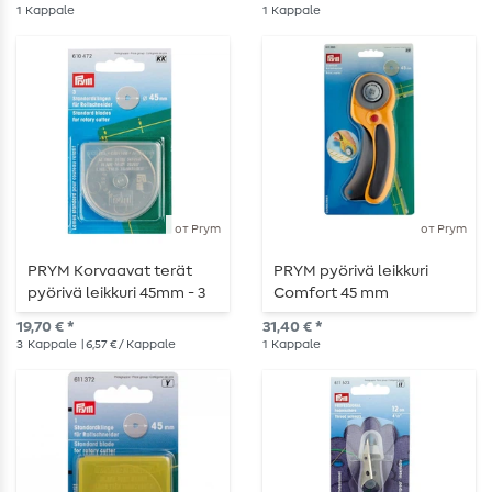
1
Kappale
1
Kappale
от Prym
от Prym
PRYM Korvaavat terät
PRYM pyörivä leikkuri
pyörivä leikkuri 45mm - 3
Comfort 45 mm
kappaletta
19,70 € *
31,40 € *
3
Kappale
| 6,57 € / Kappale
1
Kappale