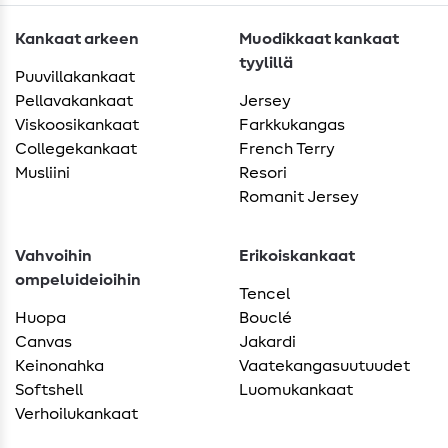
Kankaat arkeen
Muodikkaat kankaat
tyylillä
Puuvillakankaat
Pellavakankaat
Jersey
Viskoosikankaat
Farkkukangas
Collegekankaat
French Terry
Musliini
Resori
Romanit Jersey
Vahvoihin
Erikoiskankaat
ompeluideioihin
Tencel
Huopa
Bouclé
Canvas
Jakardi
Keinonahka
Vaatekangasuutuudet
Softshell
Luomukankaat
Verhoilukankaat