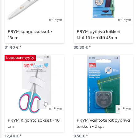
от Prym
от Prym
PRYM kangassakset -
PRYM pyörivä leikkuri
18cm
Multi 3 terällä 45mm
31,40 € *
30,30 € *
Loppuunmyyty
от Prym
от Prym
PRYM Kirjonta sakset - 10
PRYM Vaihtoterät pyörivä
cm
leikkuri - 2 kpl
12,40 € *
9,50 € *