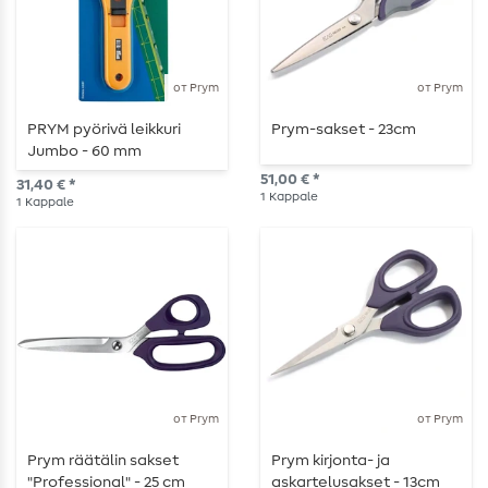
от Prym
от Prym
PRYM pyörivä leikkuri
Prym-sakset - 23cm
Jumbo - 60 mm
51,00 € *
31,40 € *
1
Kappale
1
Kappale
от Prym
от Prym
Prym räätälin sakset
Prym kirjonta- ja
"Professional" - 25 cm
askartelusakset - 13cm