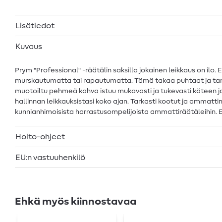
Lisätiedot
Kuvaus
Prym "Professional" -räätälin saksilla jokainen leikkaus on ilo
murskautumatta tai rapautumatta. Tämä takaa puhtaat ja tarkat 
muotoiltu pehmeä kahva istuu mukavasti ja tukevasti käteen ja
hallinnan leikkauksistasi koko ajan. Tarkasti kootut ja ammattim
kunnianhimoisista harrastusompelijoista ammattiräätäleihin. E
Hoito-ohjeet
EU:n vastuuhenkilö
Ehkä myös kiinnostavaa