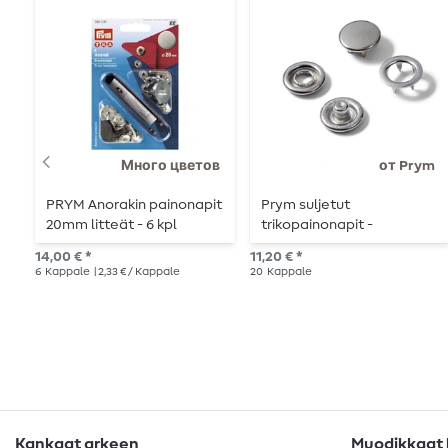
Много цветов
от Prym
PRYM Anorakin painonapit
Prym suljetut
20mm litteät - 6 kpl
trikopainonapit -
hopeanväriset - 10 mm -
14,00 € *
11,20 € *
täydennyspakkaus - 20
6
Kappale
| 2,33 € / Kappale
20
Kappale
kpl
Kankaat arkeen
Muodikkaat k