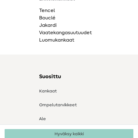
Tencel
Bouclé
Jakardi
Vaatekangasuutuudet
Luomukankaat
Suosittu
Kankaat
Ompelutarvikkeet
Ale
Hyväksy kaikki