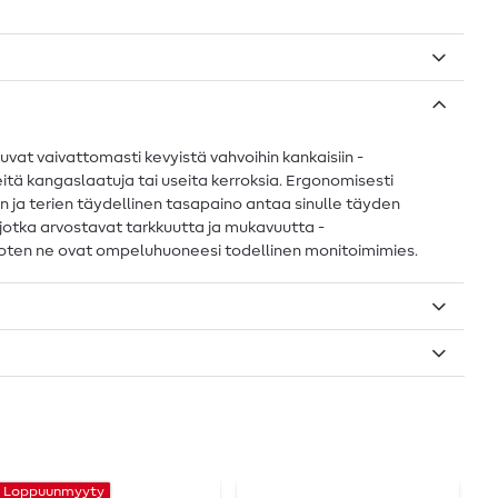
uvat vaivattomasti kevyistä vahvoihin kankaisiin -
itä kangaslaatuja tai useita kerroksia. Ergonomisesti
 ja terien täydellinen tasapaino antaa sinulle täyden
, jotka arvostavat tarkkuutta ja mukavuutta -
, joten ne ovat ompeluhuoneesi todellinen monitoimimies.
Loppuunmyyty