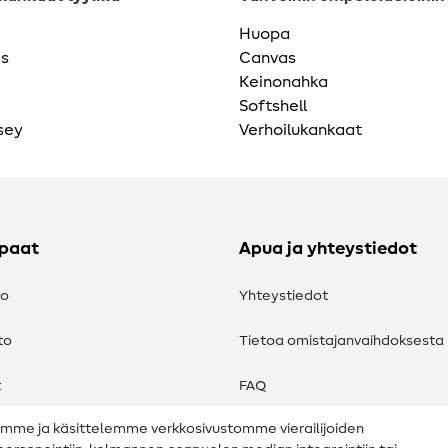
Huopa
as
Canvas
Keinonahka
Softshell
sey
Verhoilukankaat
ppaat
Apua ja yhteystiedot
to
Yhteystiedot
to
Tietoa omistajanvaihdoksesta
t
FAQ
amme ja käsittelemme verkkosivustomme vierailijoiden
Peruutusoikeus