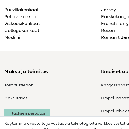
Puuvillakankaat
Jersey
Pellavakankaat
Farkkukang
Viskoosikankaat
French Terry
Collegekankaat
Resori
Musliini
Romanit Jer
Maksu ja toimitus
Ilmaiset o
Toimitustiedot
Kangassanas
Maksutavat
Ompelusanas
Ompeluohjee
Tilauksen peruutus
Käytämme evästeitä ja vastaavia teknologioita verkkosivustoll