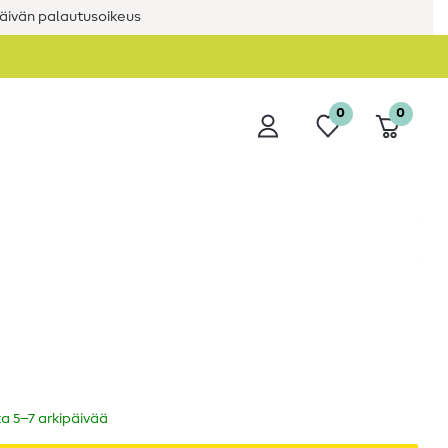
äivän palautusoikeus
0
0
ka 5–7 arkipäivää