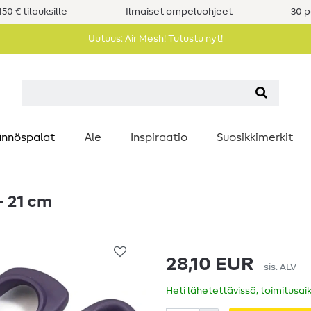
50 € tilauksille
Ilmaiset ompeluohjeet
30 p
Uutuus: Air Mesh! Tutustu nyt!
nnöspalat
Ale
Inspiraatio
Suosikkimerkit
- 21 cm
28,10 EUR
sis. ALV
Heti lähetettävissä, toimitusai