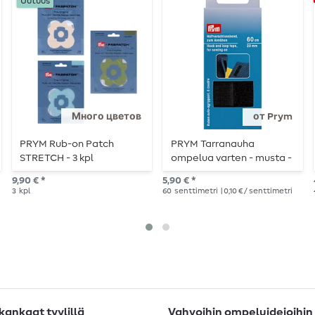
Uutuus
Много цветов
от Prym
PRYM Rub-on Patch
PRYM Tarranauha
STRETCH - 3 kpl
ompelua varten - musta -
20mm - 60cm pituus
9,90 € *
5,90 € *
3
kpl
60
senttimetri
| 0,10 € / senttimetri
ankaat tyylillä
Vahvoihin ompeluideioihin