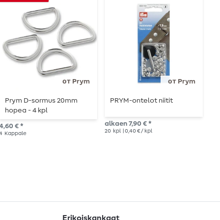
от Prym
от Prym
Prym D-sormus 20mm
PRYM-ontelot niitit
P
hopea - 4 kpl
v
alkaen 7,90 € *
4,60 € *
9,0
20
kpl
| 0,40 € / kpl
4
Kappale
Erikoiskankaat