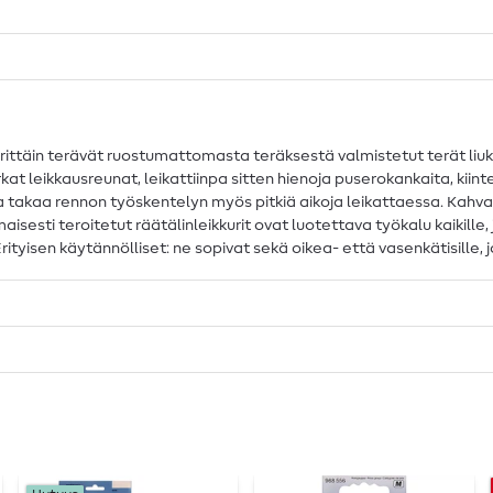
. Erittäin terävät ruostumattomasta teräksestä valmistetut terät liuk
leikkausreunat, leikattiinpa sitten hienoja puserokankaita, kiinte
 takaa rennon työskentelyn myös pitkiä aikoja leikattaessa. Kahvan
aisesti teroitetut räätälinleikkurit ovat luotettava työkalu kaikille
rityisen käytännölliset: ne sopivat sekä oikea- että vasenkätisille