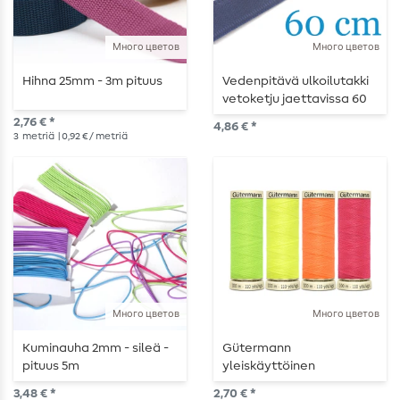
Много цветов
Много цветов
Hihna 25mm - 3m pituus
Vedenpitävä ulkoilutakki
vetoketju jaettavissa 60
cm
2,76 € *
4,86 € *
3
metriä
| 0,92 € / metriä
Много цветов
Много цветов
Kuminauha 2mm - sileä -
Gütermann
pituus 5m
yleiskäyttöinen
ompelukone neon 100m
3,48 € *
2,70 € *