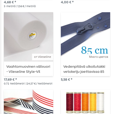
4,68 € *
4,00 € *
3
metriä
| 1,56 € / metriä
от Vlieseline
Много цветов
Vaahtomuovinen välivuori
Vedenpitävä ulkoilutakki
- Vlieseline Style-Vil
vetoketju jaettavissa 85
valkoinen
cm
17,69 € *
5,58 € *
0.72
Neliömetri
| 24,57 € / Neliömetri