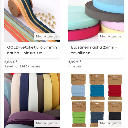
Много цветов
Много цветов
GOLD-vetoketju, 6,5 mm:n
Elastinen nauha 25mm -
nauha – pituus 3 m –
tavallinen -
metallisoitu
metritavaranauhat
5,88 € *
1,99 € *
3
metriä
| 1,96 € / metriä
1
metriä
Много цветов
Много цветов