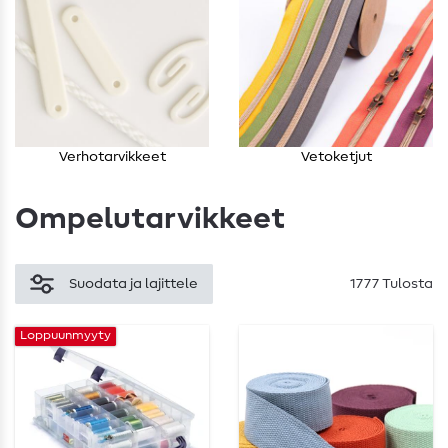
Verhotarvikkeet
Vetoketjut
Ompelutarvikkeet
Suodata ja lajittele
1777 Tulosta
Loppuunmyyty