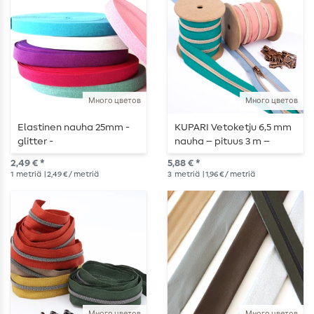
Много цветов
Много цветов
Elastinen nauha 25mm -
KUPARI Vetoketju 6,5 mm
glitter -
nauha – pituus 3 m –
metritavaranauha
metallisoitu
2,49 € *
5,88 € *
1
metriä
| 2,49 € / metriä
3
metriä
| 1,96 € / metriä
Много цветов
Много цветов