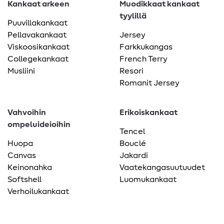
Kankaat arkeen
Muodikkaat kankaat
tyylillä
Puuvillakankaat
Pellavakankaat
Jersey
Viskoosikankaat
Farkkukangas
Collegekankaat
French Terry
Musliini
Resori
Romanit Jersey
Vahvoihin
Erikoiskankaat
ompeluideioihin
Tencel
Huopa
Bouclé
Canvas
Jakardi
Keinonahka
Vaatekangasuutuudet
Softshell
Luomukankaat
Verhoilukankaat