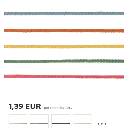
1,39 EUR
per
1
metriä
sis. ALV