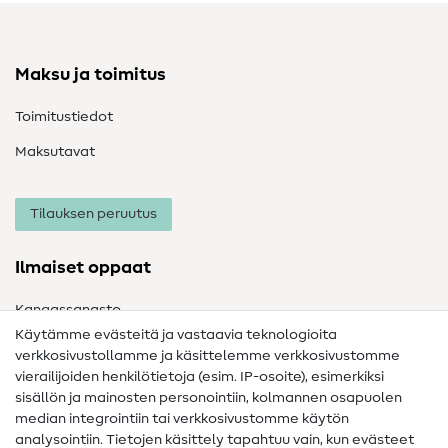
Maksu ja toimitus
Toimitustiedot
Maksutavat
Tilauksen peruutus
Ilmaiset oppaat
Kangassanasto
Käytämme evästeitä ja vastaavia teknologioita
Ompelusanasto
verkkosivustollamme ja käsittelemme verkkosivustomme
vierailijoiden henkilötietoja (esim. IP-osoite), esimerkiksi
Ompeluohjeet
sisällön ja mainosten personointiin, kolmannen osapuolen
Apua ja yhteystiedot
median integrointiin tai verkkosivustomme käytön
analysointiin. Tietojen käsittely tapahtuu vain, kun evästeet