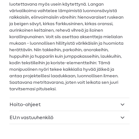
luotettavana myös usein käytettynä. Langan
värivalikoima vaihtelee lämpimistä luonnonsävyistä
raikkaisiin, elinvoimaisiin väreihin: hienovaraiset ruskean
ja beigen sävyt, kirkas farkkusininen, kirkas oranssi,
aurinkoinen keltainen, rehevä vihreä ja iloinen
korallinpunainen. Voit siis asettaa aksentteja mielialan
mukaan - luonnollisen hillityistä värikkäisiin ja huomiota
herättäviin. Niin takkeihin, parkoihin, anorakeihin,
huppuihin ja huppariin kuin jumppakasseihin, laukkuihin,
kodin tekstiileihin ja koriste-elementteihin: Tämä
monipuolinen nyöri tekee kaikkialla hyvää jälkeä ja
antaa projekteillesi laadukkaan, luonnollisen ilmeen.
Saatavana metritavarana, joten voit leikata sen juuri
tarvitsemasi pituiseksi.
Hoito-ohjeet
EU:n vastuuhenkilö