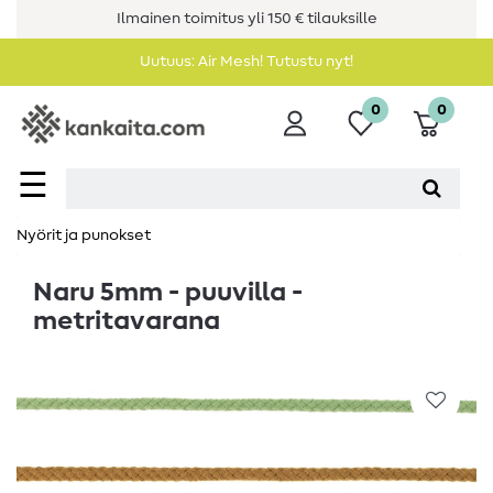
Ilmainen toimitus yli 150 € tilauksille
Uutuus: Air Mesh! Tutustu nyt!
0
0
☰
Nyörit ja punokset
Naru 5mm - puuvilla -
metritavarana