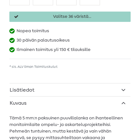
Valitse 36 väristä...
Nopea toimitus
30 päivän palautusoikeus
Ilmainen toimitus yli 150 € tilauksille
* sis. ALV ilman
Toimituskulut
Lisätiedot
Kuvaus
Tämä 5 mm:n paksuinen puuvillalanka on ihanteellinen
monitoimilaite ompelu- ja askarteluprojekteihisi.
Pehmeän tuntuinen, mutta kestävä ja vain vähän
venyvä, se pysyy mittasuhteiltaan vakaana ja