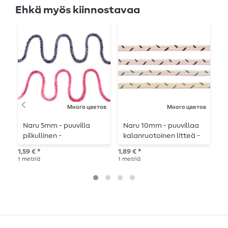
Ehkä myös kiinnostavaa
Много цветов
Много цветов
Naru 5mm - puuvilla
Naru 10mm - puuvillaa
H
pilkullinen -
kalanruotoinen litteä -
m
metritavarana
metritavarana.
1,59 € *
1,89 € *
1,8
1
metriä
1
metriä
1
me