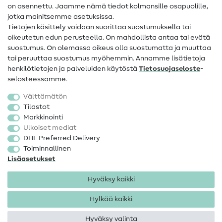
on asennettu. Jaamme nämä tiedot kolmansille osapuolille,
Yhteystiedot
jotka mainitsemme asetuksissa.
Tietoa omistajanvaihdoksesta
Tietojen käsittely voidaan suorittaa suostumuksella tai
oikeutetun edun perusteella. On mahdollista antaa tai evätä
FAQ
suostumus. On olemassa oikeus olla suostumatta ja muuttaa
tai peruuttaa suostumus myöhemmin. Annamme lisätietoja
Peruutusoikeus
henkilötietojen ja palveluiden käytöstä
Tietosuojaseloste
-
Suosittu
selosteessamme.
Välttämätön
Kankaat
Tilastot
Markkinointi
Ompelutarvikkeet
Ulkoiset mediat
Ale
DHL Preferred Delivery
Toiminnallinen
Lisäasetukset
Hyväksy kaikki
Hylkää kaikki
Yhteystiedot
Tietosuoja
Käyttöehdot
Peruutusoikeus
Hyväksy valinta
Tekijänoikeus 2026 SewIY GmbH