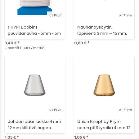
от Prym
от Prym
PRYM Bobbins
Nauhanpysäytin,
puuvillanauha - 5mm - 5m
läpivienti 3 mm – 15 mm,
pituus
läpinäkyvä
3,40 € *
0,80 € *
5
metriä
| 0,68 € / metriä
от Prym
от Prym
Johdon pään aukko 4 mm
Union Knopf by Prym
12 mm kiiltävä hopea
narun päätyreikä 4 mm 12
mm kultainen kiiltävä
1,05 € *
1,05 € *