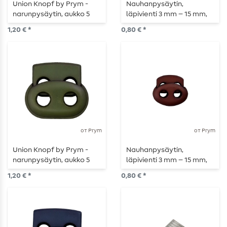
Union Knopf by Prym -
Nauhanpysäytin,
narunpysäytin, aukko 5
läpivienti 3 mm – 15 mm,
mm, pituus 25 mm,
vaaleanpunainen
1,20 € *
0,80 € *
läpinäkyvä
от Prym
от Prym
Union Knopf by Prym -
Nauhanpysäytin,
narunpysäytin, aukko 5
läpivienti 3 mm – 15 mm,
mm, pituus 25 mm,
punaruskea
1,20 € *
0,80 € *
männynvihreä