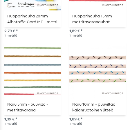
Много цветов
Много цветов
Hupparinauha 20mm -
Hupparinauha 15mm -
Albstoffe Cord ME - metri
metritavaranauhat
kerrallaan
2,79 € *
1,89 € *
1
metriä
1
metriä
Много цветов
Много цветов
Naru 5mm - puuvilla -
Naru 10mm - puuvillaa
metritavarana
kalanruotoinen litteä -
metritavarana.
1,39 € *
1,89 € *
1
metriä
1
metriä