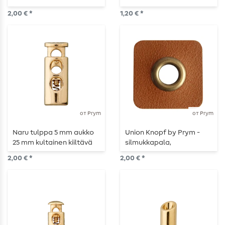
mattainen
2,00 € *
1,20 € *
от Prym
от Prym
Naru tulppa 5 mm aukko
Union Knopf by Prym -
25 mm kultainen kiiltävä
silmukkapala,
keinonahka, aukko 8 mm,
2,00 € *
2,00 € *
30 mm,
keskiruskea/antiikkikulta