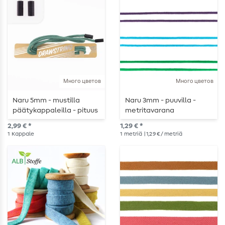
Много цветов
Много цветов
Naru 5mm - mustilla
Naru 3mm - puuvilla -
päätykappaleilla - pituus
metritavarana
115cm
2,99 € *
1,29 € *
1
Kappale
1
metriä
| 1,29 € / metriä