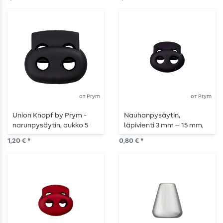
от Prym
от Prym
Union Knopf by Prym -
Nauhanpysäytin,
narunpysäytin, aukko 5
läpivienti 3 mm – 15 mm,
mm, 25 mm, musta
musta
1,20 € *
0,80 € *