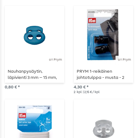
от Prym
от Prym
Nauhanpysäytin,
PRYM 1-reikäinen
läpivienti 3 mm – 15 mm,
johtotulppa - musta - 2
petrol
kpl
0,80 € *
4,30 € *
2
kpl
| 2,15 € / kpl