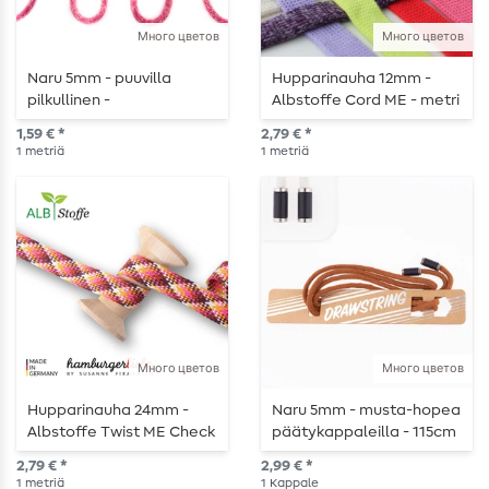
Много цветов
Много цветов
Naru 5mm - puuvilla
Hupparinauha 12mm -
pilkullinen -
Albstoffe Cord ME - metri
metritavarana
kerrallaan
1,59 € *
2,79 € *
1
metriä
1
metriä
Много цветов
Много цветов
Hupparinauha 24mm -
Naru 5mm - musta-hopea
Albstoffe Twist ME Check
päätykappaleilla - 115cm
- metri kerrallaan
pitkä.
2,79 € *
2,99 € *
1
metriä
1
Kappale