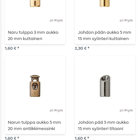
от Prym
от Prym
Naru tulppa 3 mm aukko
Johdon pään aukko 5 mm
20 mm kultainen
15 mm sylinteri kultainen
kiiltävästi
1,60 € *
2,30 € *
от Prym
от Prym
Narun tulppa aukko 5 mm
Johdon pää 5 mm aukko
20 mm antiikkimessinki
15 mm sylinteri titaani
mattainen
1,60 € *
1,60 € *