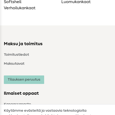
Softshell
Luomukankaat
Verhoilukankaat
Maksu ja toimitus
Toimitustiedot
Maksutavat
Tilauksen peruutus
Ilmaiset oppaat
Kangassanasto
Käytämme evästeitä ja vastaavia teknologioita
Ompelusanasto