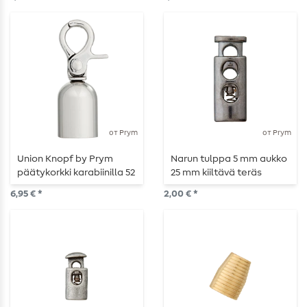
от Prym
от Prym
Union Knopf by Prym
Narun tulppa 5 mm aukko
päätykorkki karabiinilla 52
25 mm kiiltävä teräs
mm hopea
6,95 € *
2,00 € *