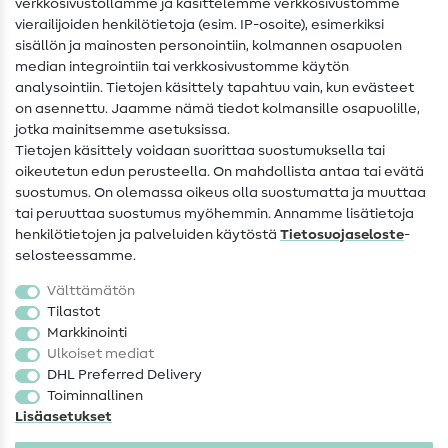
verkkosivustollamme ja käsittelemme verkkosivustomme
vierailijoiden henkilötietoja (esim. IP-osoite), esimerkiksi
Ompeluohjeet
sisällön ja mainosten personointiin, kolmannen osapuolen
median integrointiin tai verkkosivustomme käytön
Apua ja yhteystiedot
analysointiin. Tietojen käsittely tapahtuu vain, kun evästeet
on asennettu. Jaamme nämä tiedot kolmansille osapuolille,
Yhteystiedot
jotka mainitsemme asetuksissa.
Tietoa omistajanvaihdoksesta
Tietojen käsittely voidaan suorittaa suostumuksella tai
oikeutetun edun perusteella. On mahdollista antaa tai evätä
FAQ
suostumus. On olemassa oikeus olla suostumatta ja muuttaa
tai peruuttaa suostumus myöhemmin. Annamme lisätietoja
Peruutusoikeus
henkilötietojen ja palveluiden käytöstä
Tietosuojaseloste
-
Suosittu
selosteessamme.
Välttämätön
Kankaat
Tilastot
Markkinointi
Ompelutarvikkeet
Ulkoiset mediat
Ale
DHL Preferred Delivery
Toiminnallinen
Lisäasetukset