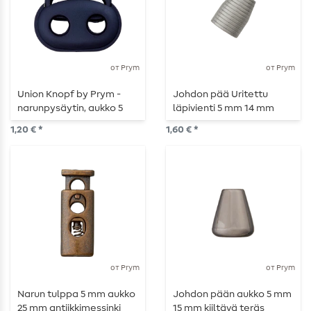
от Prym
от Prym
Union Knopf by Prym -
Johdon pää Uritettu
narunpysäytin, aukko 5
läpivienti 5 mm 14 mm
mm, pituus 25 mm,
Titaani
1,20 € *
1,60 € *
yösininen
от Prym
от Prym
Narun tulppa 5 mm aukko
Johdon pään aukko 5 mm
25 mm antiikkimessinki
15 mm kiiltävä teräs