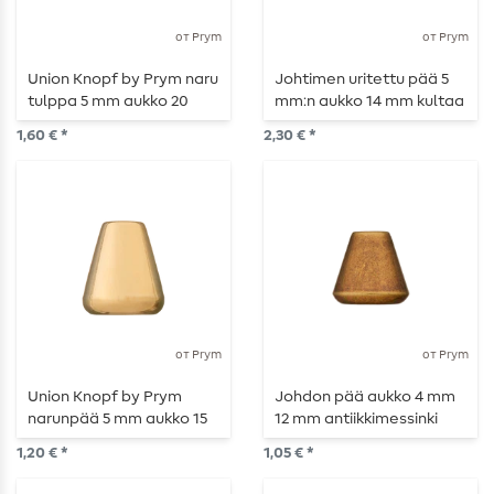
от Prym
от Prym
Union Knopf by Prym naru
Johtimen uritettu pää 5
tulppa 5 mm aukko 20
mm:n aukko 14 mm kultaa
mm vanhan hopean
1,60 € *
2,30 € *
mattainen
от Prym
от Prym
Union Knopf by Prym
Johdon pää aukko 4 mm
narunpää 5 mm aukko 15
12 mm antiikkimessinki
mm kultainen kiiltävä
mattapintainen
1,20 € *
1,05 € *