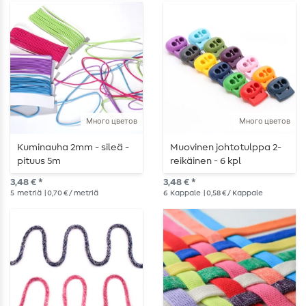
Много цветов
Много цветов
Kuminauha 2mm - sileä -
Muovinen johtotulppa 2-
pituus 5m
reikäinen - 6 kpl
3,48 € *
3,48 € *
5
metriä
| 0,70 € / metriä
6
Kappale
| 0,58 € / Kappale