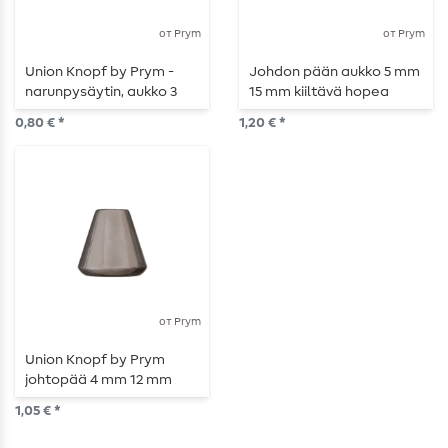
от Prym
от Prym
Union Knopf by Prym -
Johdon pään aukko 5 mm
narunpysäytin, aukko 3
15 mm kiiltävä hopea
mm, pituus 15 mm, vaalea
0,80 € *
1,20 € *
bordeaux
от Prym
Union Knopf by Prym
johtopää 4 mm 12 mm
teräskiilto
1,05 € *