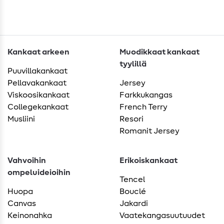
Kankaat arkeen
Muodikkaat kankaat
tyylillä
Puuvillakankaat
Pellavakankaat
Jersey
Viskoosikankaat
Farkkukangas
Collegekankaat
French Terry
Musliini
Resori
Romanit Jersey
Vahvoihin
Erikoiskankaat
ompeluideioihin
Tencel
Huopa
Bouclé
Canvas
Jakardi
Keinonahka
Vaatekangasuutuudet