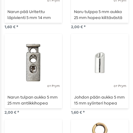
от Prym
от Prym
Narun pää Uritettu
Naru tulppa 5 mm aukko
läpivienti 5 mm 14 mm
25 mm hopea kiiltävästä
Hopea
väristä
1,60 € *
2,00 € *
от Prym
от Prym
Narun tulpan aukko 5 mm
Johdon pään aukko 5 mm
25 mm antiikkihopea
15 mm sylinteri hopea
mattainen
2,00 € *
1,60 € *