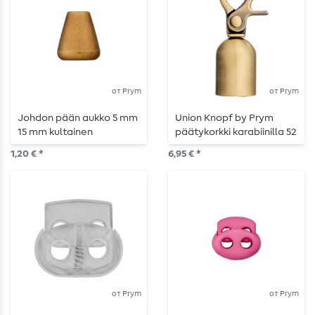
от Prym
от Prym
Johdon pään aukko 5 mm
Union Knopf by Prym
15 mm kultainen
päätykorkki karabiinilla 52
mattapintainen
mm antiikkimessinki
1,20 € *
6,95 € *
от Prym
от Prym