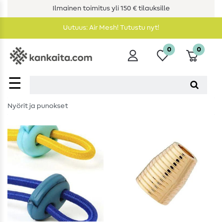
Ilmainen toimitus yli 150 € tilauksille
Uutuus: Air Mesh! Tutustu nyt!
0
0
☰
Nyörit ja punokset