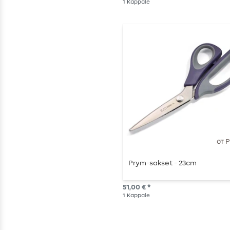
1
Kappale
от 
Prym-sakset - 23cm
51,00 € *
1
Kappale