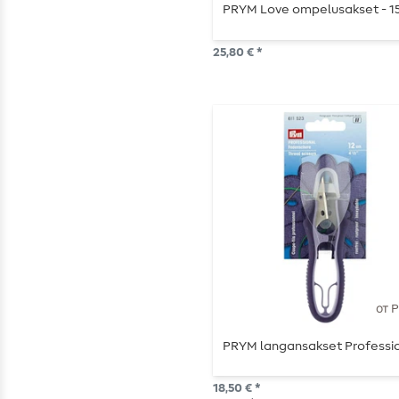
PRYM Love ompelusakset - 1
25,80 € *
от 
PRYM langansakset Professi
18,50 € *