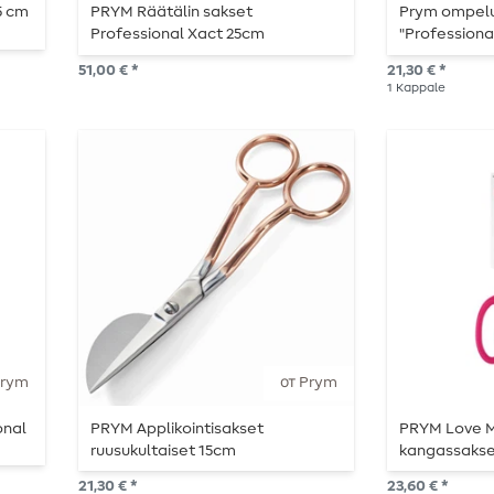
5 cm
PRYM Räätälin sakset
Prym ompelu
Professional Xact 25cm
"Professional
51,00 € *
21,30 € *
1
Kappale
Prym
от Prym
onal
PRYM Applikointisakset
PRYM Love M
ruusukultaiset 15cm
kangassakset
vaaleanpuna
21,30 € *
23,60 € *