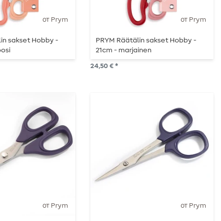
от Prym
от Prym
in sakset Hobby -
PRYM Räätälin sakset Hobby -
oosi
21cm - marjainen
24,50 € *
от Prym
от Prym