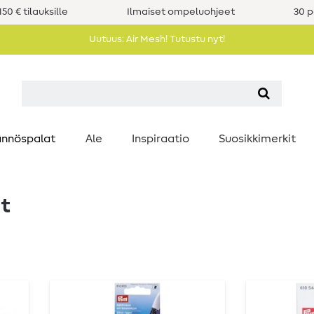
50 € tilauksille
Ilmaiset ompeluohjeet
30 p
Uutuus: Air Mesh! Tutustu nyt!
nnöspalat
Ale
Inspiraatio
Suosikkimerkit
t