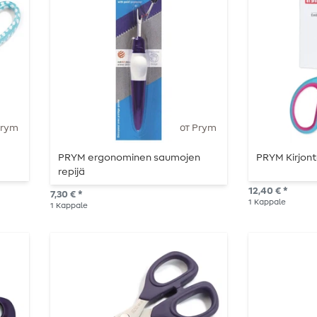
Prym
от Prym
PRYM ergonominen saumojen
PRYM Kirjont
repijä
12,40 € *
7,30 € *
1
Kappale
1
Kappale