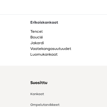
Erikoiskankaat
Tencel
Bouclé
Jakardi
Vaatekangasuutuudet
Luomukankaat
Suosittu
Kankaat
Ompelutarvikkeet