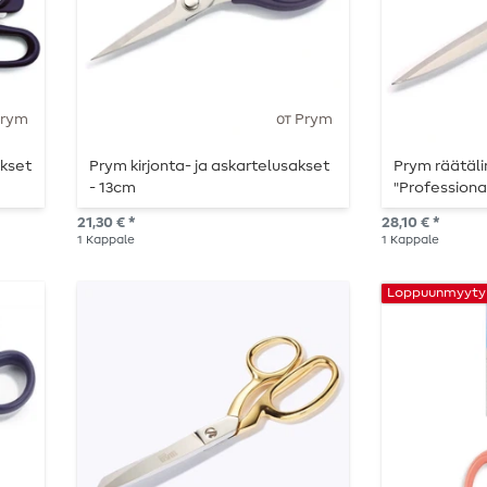
Prym
от Prym
akset
Prym kirjonta- ja askartelusakset
Prym räätäli
- 13cm
"Professional
21,30 € *
28,10 € *
1
Kappale
1
Kappale
Loppuunmyyty