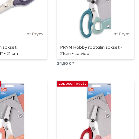
от Prym
от Prym
n sakset
PRYM Hobby räätälin sakset -
" - 21 cm
21cm - salviaa
24,50 € *
Loppuunmyyty