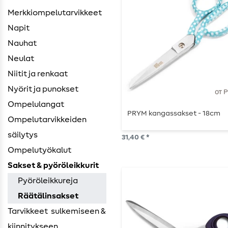
Merkkiompelutarvikkeet
Napit
Nauhat
Neulat
Niitit ja renkaat
Nyörit ja punokset
от 
Ompelulangat
PRYM kangassakset - 18cm
Ompelutarvikkeiden ​
säilytys
31,40 € *
Ompelutyökalut
Sakset & pyöröleikkurit
Pyöröleikkureja
Räätälinsakset
Tarvikkeet ​ sulkemiseen &
kiinnitykseen