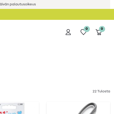
äivän palautusoikeus
0
0
22 Tulosta