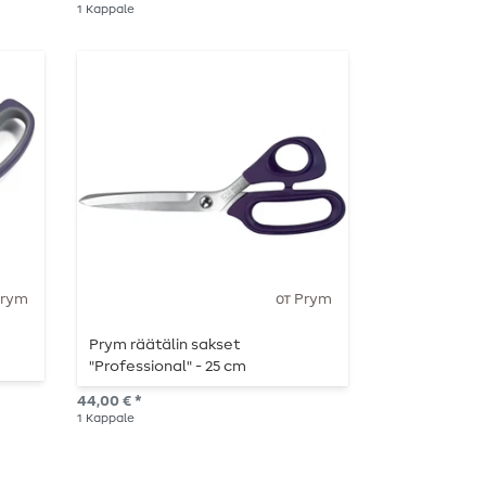
vaaleanpuna
1
Kappale
Prym
от Prym
Prym räätälin sakset
"Professional" - 25 cm
44,00 € *
1
Kappale