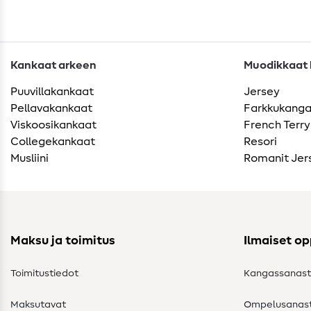
Kankaat arkeen
Muodikkaat k
Puuvillakankaat
Jersey
Pellavakankaat
Farkkukang
Viskoosikankaat
French Terry
Collegekankaat
Resori
Musliini
Romanit Jer
Maksu ja toimitus
Ilmaiset o
Toimitustiedot
Kangassanas
Maksutavat
Ompelusanas