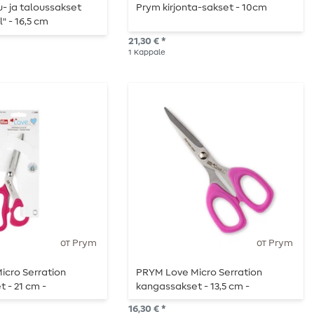
- ja taloussakset
Prym kirjonta-sakset - 10cm
" - 16,5 cm
21,30 € *
1
Kappale
от Prym
от Prym
icro Serration
PRYM Love Micro Serration
 - 21 cm -
kangassakset - 13,5 cm -
iset -
vaaleanpunainen
16,30 € *