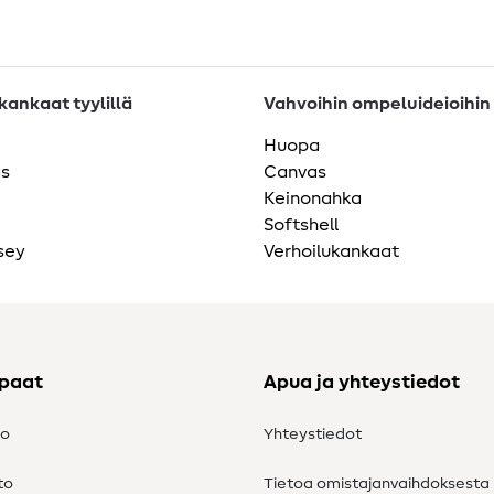
ankaat tyylillä
Vahvoihin ompeluideioihin
Huopa
as
Canvas
Keinonahka
Softshell
sey
Verhoilukankaat
ppaat
Apua ja yhteystiedot
to
Yhteystiedot
to
Tietoa omistajanvaihdoksesta