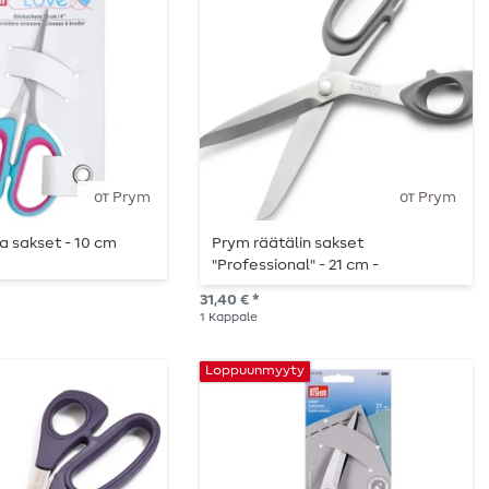
от Prym
от Prym
a sakset - 10 cm
Prym räätälin sakset
"Professional" - 21 cm -
vasenkätinen
31,40 € *
1
Kappale
Loppuunmyyty