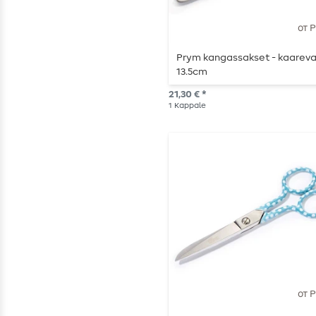
от 
Prym kangassakset - kaareva
13.5cm
21,30 € *
1
Kappale
от 