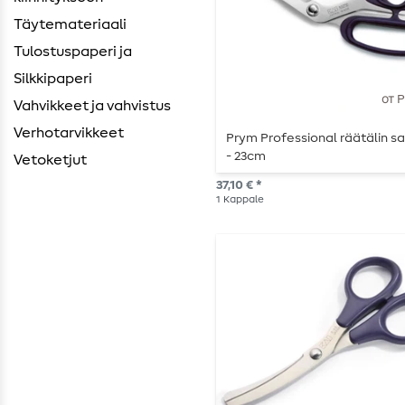
Täytemateriaali
Tulostuspaperi ja
Silkkipaperi
от 
Vahvikkeet ja vahvistus
Verhotarvikkeet
Prym Professional räätälin s
- 23cm
Vetoketjut
37,10 € *
1
Kappale