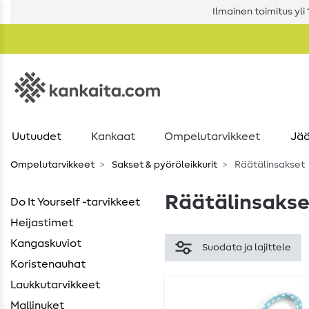
Ilmainen toimitus yli 1
Uutuudet
Kankaat
Ompelutarvikkeet
Jää
Ompelutarvikkeet
Sakset & pyöröleikkurit
Räätälinsakset
Räätälinsakse
Do It Yourself -tarvikkeet
Heijastimet
Kangaskuviot
Suodata ja lajittele
Koristenauhat
Laukkutarvikkeet
Mallinuket