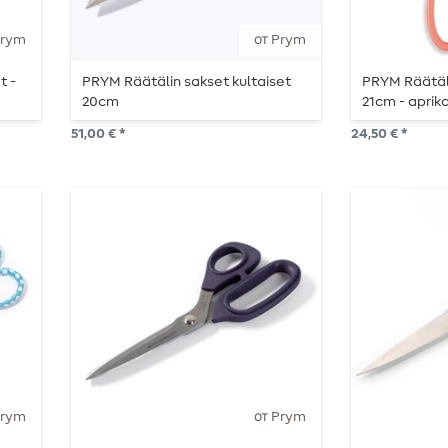
Prym
от Prym
t -
PRYM Räätälin sakset kultaiset
PRYM Räätäl
20cm
21cm - aprik
51,00 € *
24,50 € *
Prym
от Prym