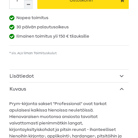
Ostoskoriin
Nopea toimitus
30 päivän palautusoikeus
Ilmainen toimitus yli 150 € tilauksille
* sis. ALV ilman
Toimituskulut
Lisätiedot
Kuvaus
Prym-kirjonta sakset "Professional" ovat tarkat
apulaisesi kaikissa hienoissa neuletöissä.
Hienovaraisen muotonsa ansiosta tavoitat
vaivattomasti pienimmätkin langat,
kirjontayksityiskohdat ja pitsin reunat - ihanteelliset
hienoihin kirjonta-, applikointi-, hardanger-, pitsitöihin ja