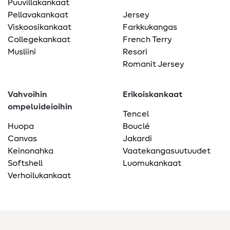
Puuvillakankaat
Pellavakankaat
Jersey
Viskoosikankaat
Farkkukangas
Collegekankaat
French Terry
Musliini
Resori
Romanit Jersey
Vahvoihin
Erikoiskankaat
ompeluideioihin
Tencel
Huopa
Bouclé
Canvas
Jakardi
Keinonahka
Vaatekangasuutuudet
Softshell
Luomukankaat
Verhoilukankaat