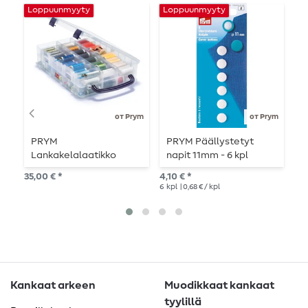
Loppuunmyyty
Loppuunmyyty
от Prym
от Prym
PRYM
PRYM Päällystetyt
P
Lankakelalaatikko
napit 11mm - 6 kpl
o
n
35,00 € *
4,10 € *
12,
v
6
kpl
| 0,68 € / kpl
Kankaat arkeen
Muodikkaat kankaat
tyylillä