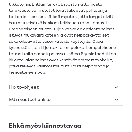
tilkkutöihin. Erittäin terävät, ruostumattomasta
teräksestä valmistetut terät takaavat puhtaan ja
tarkan leikkauksen kärkeä myöten, jotta langat eivät
haurastu eivätkä kankaat leikkaudu tahattomasti.
Ergonomisesti muotoiltujen kahvojen ansiosta sakset
istuvat mukavasti käteen ja ovat helppokäyttöiset
sekä oikea- että vasenkätisille käyttäjille. Olipa
kyseessä sitten kirjonta- tai ompelukori, ompeluhuone
tai matkalla ompelupajassa - nämä Prymin laadukkaat
kirjonta-alan sakset ovat kestävät ammattityökalut,
jotka tekevät käsityöstäsi tuntuvasti helpompaa ja
hienostuneempaa.
Hoito-ohjeet
EU:n vastuuhenkilö
Ehkä myös kiinnostavaa