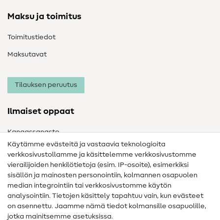
Maksu ja toimitus
Toimitustiedot
Maksutavat
Tilauksen peruutus
Ilmaiset oppaat
Kangassanasto
Käytämme evästeitä ja vastaavia teknologioita
Ompelusanasto
verkkosivustollamme ja käsittelemme verkkosivustomme
vierailijoiden henkilötietoja (esim. IP-osoite), esimerkiksi
Ompeluohjeet
sisällön ja mainosten personointiin, kolmannen osapuolen
Apua ja yhteystiedot
median integrointiin tai verkkosivustomme käytön
analysointiin. Tietojen käsittely tapahtuu vain, kun evästeet
on asennettu. Jaamme nämä tiedot kolmansille osapuolille,
Yhteystiedot
jotka mainitsemme asetuksissa.