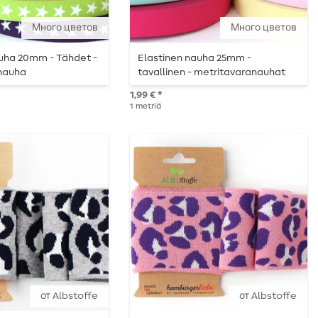
Много цветов
Много цветов
auha 20mm - Tähdet -
Elastinen nauha 25mm -
nauha
tavallinen - metritavaranauhat
1,99 € *
1
metriä
от Albstoffe
от Albstoffe