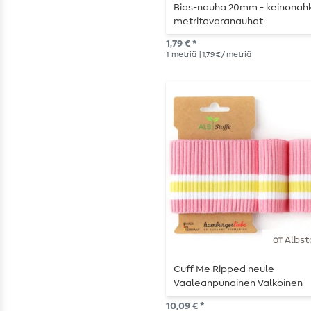
Bias-nauha 20mm - keinonahk
metritavaranauhat
1,79 € *
1
metriä
| 1,79 € / metriä
от Albst
Cuff Me Ripped neule
Vaaleanpunainen Valkoinen
Keltainen
10,09 € *