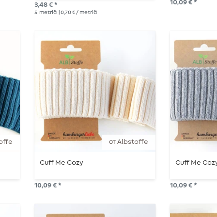
10,09 € *
3,48 € *
5
metriä
| 0,70 € / metriä
offe
от Albstoffe
Cuff Me Cozy
Cuff Me Coz
10,09 € *
10,09 € *