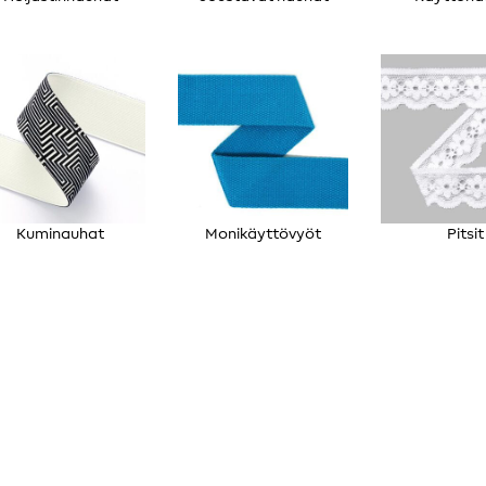
Kuminauhat
Monikäyttövyöt
Pitsit