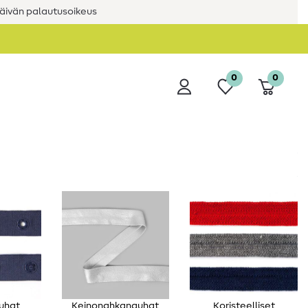
äivän palautusoikeus
0
0
uhat
Keinonahkanauhat
Koristeelliset