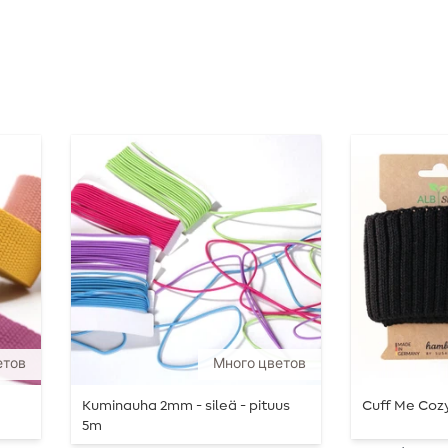
етов
Много цветов
Kuminauha 2mm - sileä - pituus
Cuff Me Coz
5m