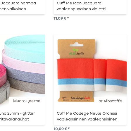
n Jacquard harmaa
Cuff Me Icon Jacquard
inen valkoinen
vaaleanpunainen violetti
valkoinen
11,09 € *
Много цветов
от Albstoffe
uha 25mm - glitter
Cuff Me College Neule Oranssi
ritavaranauhat
Vaaleansininen Vaaleansininen
Valkoinen
10,09 € *