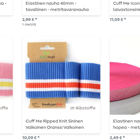
a -
Elastinen nauha 40mm -
Cuff Me Ico
tavallinen - metritavaranauha
laivastonsin
2,99 € *
11,09 € *
1
metriä
offe
от Albstoffe
Cuff Me Ripped Knit Sininen
Elastinen na
Valkoinen Oranssi Valkoinen
hopea - met
Oranssi
10,09 € *
2,49 € *