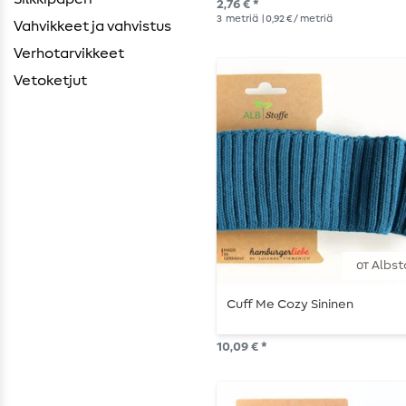
2,76 € *
3
metriä
| 0,92 € / metriä
Vahvikkeet ja vahvistus
Verhotarvikkeet
Vetoketjut
от Albst
Cuff Me Cozy Sininen
10,09 € *