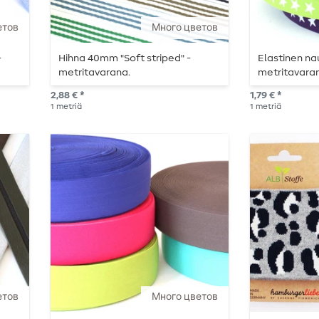
етов
Много цветов
-
Hihna 40mm "Soft striped" -
Elastinen n
metritavarana.
metritavara
2,88 € *
1,79 € *
1
metriä
1
metriä
етов
Много цветов