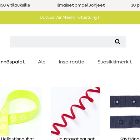
50 € tilauksille
Ilmaiset ompeluohjeet
30 p
Uutuus: Air Mesh! Tutustu nyt!
nnöspalat
Ale
Inspiraatio
Suosikkimerkit
Heijastinnauhat
Joustavat nauhat
Käyttöna