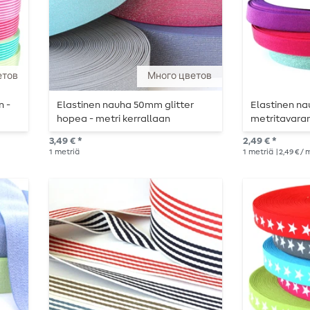
етов
Много цветов
n -
Elastinen nauha 50mm glitter
Elastinen na
hopea - metri kerrallaan
metritavara
3,49 € *
2,49 € *
1
metriä
1
metriä
| 2,49 € /