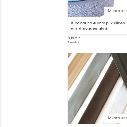
Много цв
Kuminauha 40mm pilkullinen 
metritavaranauhat
3,19 € *
1
metriä
Много цв