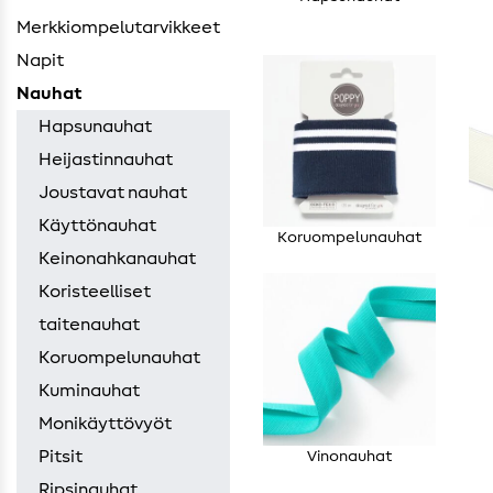
Merkkiompelutarvikkeet
Napit
Nauhat
Hapsunauhat
Heijastinnauhat
Joustavat nauhat
Käyttönauhat
Koruompelunauhat
Keinonahkanauhat
Koristeelliset
taitenauhat
Koruompelunauhat
Kuminauhat
Monikäyttövyöt
Pitsit
Vinonauhat
Ripsinauhat