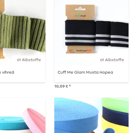
от Albstoffe
от Albstoffe
 vihreä
Cuff Me Glam Musta Hopea
10,09 € *