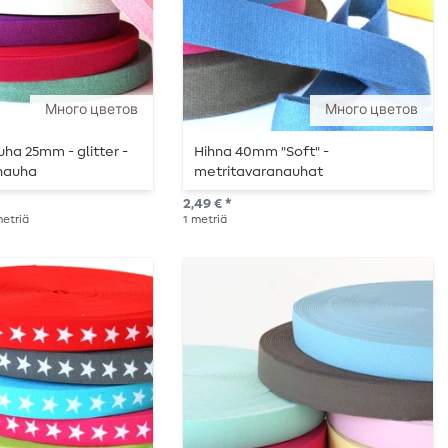
Много цветов
Много цветов
uha 25mm - glitter -
Hihna 40mm "Soft" -
nauha
metritavaranauhat
2,49 € *
 metriä
1
metriä