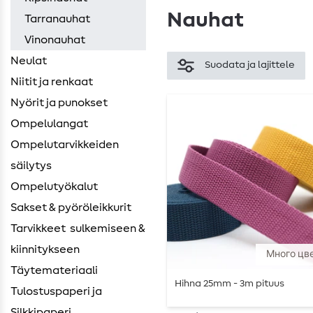
Nauhat
Tarranauhat
Vinonauhat
Neulat
Suodata ja lajittele
Niitit ja renkaat
Nyörit ja punokset
Ompelulangat
Ompelutarvikkeiden ​
säilytys
Ompelutyökalut
Sakset & pyöröleikkurit
Tarvikkeet ​ sulkemiseen &
kiinnitykseen
Много цв
Täytemateriaali
Hihna 25mm - 3m pituus
Tulostuspaperi ja
Silkkipaperi