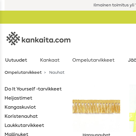
Ilmainen toimitus yli 1
Uutuudet
Kankaat
Ompelutarvikkeet
Jää
Ompelutarvikkeet
Nauhat
Do It Yourself -tarvikkeet
Heijastimet
Kangaskuviot
Koristenauhat
Laukkutarvikkeet
Mallinuket
Hapsunauhat