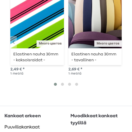
Много цветов
Много цветов
Elastinen nauha 30mm
Elastinen nauha 30mm
B
- kaksoisraidat -
- tavallinen -
J
metritavarana.
metritavaranauhat
m
2,49 € *
2,69 € *
2,3
1
metriä
1
metriä
1
me
Kankaat arkeen
Muodikkaat kankaat
tyylillä
Puuvillakankaat