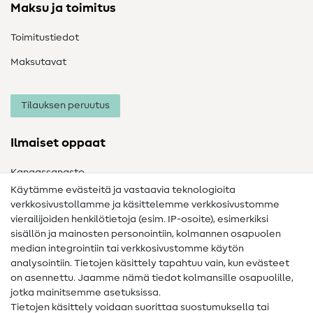
Maksu ja toimitus
Toimitustiedot
Maksutavat
Tilauksen peruutus
Ilmaiset oppaat
Kangassanasto
Käytämme evästeitä ja vastaavia teknologioita
Ompelusanasto
verkkosivustollamme ja käsittelemme verkkosivustomme
vierailijoiden henkilötietoja (esim. IP-osoite), esimerkiksi
Ompeluohjeet
sisällön ja mainosten personointiin, kolmannen osapuolen
Apua ja yhteystiedot
median integrointiin tai verkkosivustomme käytön
analysointiin. Tietojen käsittely tapahtuu vain, kun evästeet
on asennettu. Jaamme nämä tiedot kolmansille osapuolille,
Yhteystiedot
jotka mainitsemme asetuksissa.
Tietoa omistajanvaihdoksesta
Tietojen käsittely voidaan suorittaa suostumuksella tai