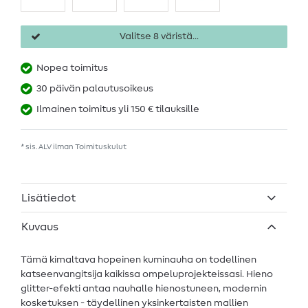
Valitse 8 väristä...
Nopea toimitus
30 päivän palautusoikeus
Ilmainen toimitus yli 150 € tilauksille
* sis. ALV ilman
Toimituskulut
Lisätiedot
Kuvaus
Tämä kimaltava hopeinen kuminauha on todellinen
katseenvangitsija kaikissa ompeluprojekteissasi. Hieno
glitter-efekti antaa nauhalle hienostuneen, modernin
kosketuksen - täydellinen yksinkertaisten mallien