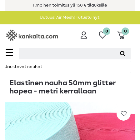
Ilmainen toimitus yli 150 € tilauksille
Uutuus: Air Mesh! Tutustu nyt!
0
0
☰
Joustavat nauhat
Elastinen nauha 50mm glitter
hopea - metri kerrallaan