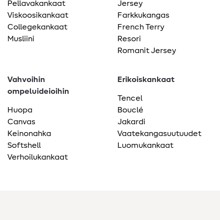
Pellavakankaat
Jersey
Viskoosikankaat
Farkkukangas
Collegekankaat
French Terry
Musliini
Resori
Romanit Jersey
Vahvoihin
Erikoiskankaat
ompeluideioihin
Tencel
Huopa
Bouclé
Canvas
Jakardi
Keinonahka
Vaatekangasuutuudet
Softshell
Luomukankaat
Verhoilukankaat