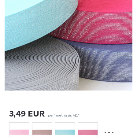
3,49 EUR
per
1
metriä
sis. ALV