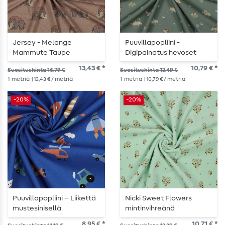
Jersey - Melange
Puuvillapopliini -
Mammute Taupe
Digipainatus hevoset
salviavihreällä
13,43 € *
10,79 € *
Suositushinta 16,79 €
Suositushinta 13,49 €
1
metriä
| 13,43 € / metriä
1
metriä
| 10,79 € / metriä
-20%
-20%
Puuvillapopliini – Liikettä
Nicki Sweet Flowers
mustesinisellä
mintinvihreänä
8,95 € *
10,71 € *