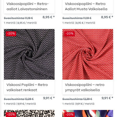
Viskoosipopliini – Retro-
Viskoosipopliini – Retro
aallot Laivastonsininen
Aallot Musta Valkoisella
Valkoisella
8,95 € *
8,95 € *
Suositushinta 11,19 €
Suositushinta 11,19 €
1
metriä
| 8,95 € / metriä
1
metriä
| 8,95 € / metriä
-20%
-20%
Viskoosi Popliini – Retro
Viskoosipopliini – retro
valkoiset renkaat
ympyrät valkoisella
laivastonsinisellä
punaisella pohjalla
9,91 € *
9,91 € *
Suositushinta 12,39 €
Suositushinta 12,39 €
1
metriä
| 9,91 € / metriä
1
metriä
| 9,91 € / metriä
-20%
-20%