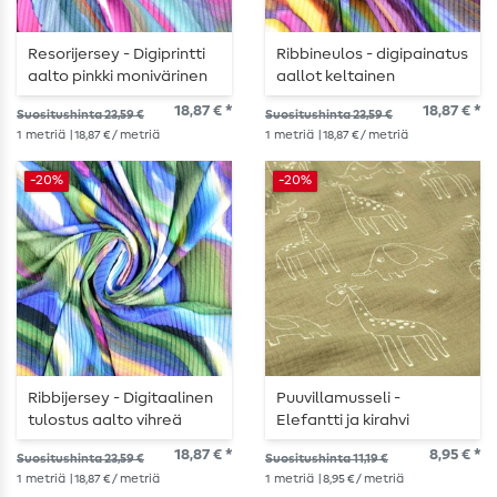
Resorijersey - Digiprintti
Ribbineulos - digipainatus
aalto pinkki monivärinen
aallot keltainen
monivärinen
18,87 € *
18,87 € *
Suositushinta 23,59 €
Suositushinta 23,59 €
1
metriä
| 18,87 € / metriä
1
metriä
| 18,87 € / metriä
-20%
-20%
Ribbijersey - Digitaalinen
Puuvillamusseli -
tulostus aalto vihreä
Elefantti ja kirahvi
monivärinen
oliivinvihreällä
18,87 € *
8,95 € *
Suositushinta 23,59 €
Suositushinta 11,19 €
1
metriä
| 18,87 € / metriä
1
metriä
| 8,95 € / metriä