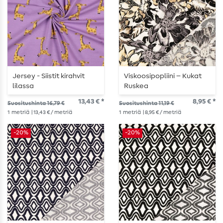
Jersey - Siistit kirahvit
Viskoosipopliini – Kukat
lilassa
Ruskea
13,43 € *
8,95 € *
Suositushinta 16,79 €
Suositushinta 11,19 €
1
metriä
| 13,43 € / metriä
1
metriä
| 8,95 € / metriä
-20%
-20%