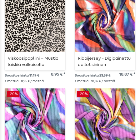
Viskoosipopliini – Mustia
Ribbijersey - Digipainettu
läiskiä valkoisella
aallot sininen
monivärinen
8,95 € *
18,87 € *
Suositushinta 11,19 €
Suositushinta 23,59 €
1
metriä
| 8,95 € / metriä
1
metriä
| 18,87 € / metriä
-20%
-20%