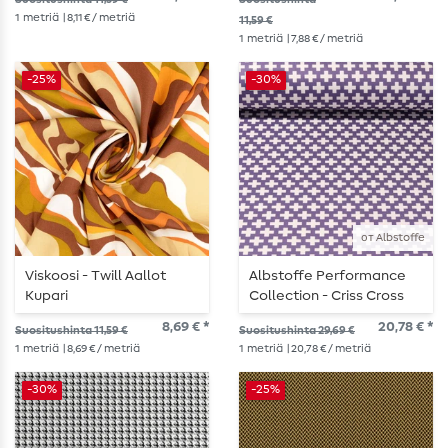
1
metriä
| 8,11 € / metriä
11,59 €
1
metriä
| 7,88 € / metriä
-25%
-30%
от Albstoffe
Viskoosi - Twill Aallot
Albstoffe Performance
Kupari
Collection - Criss Cross
Violetti
8,69 € *
20,78 € *
Suositushinta 11,59 €
Suositushinta 29,69 €
1
metriä
| 8,69 € / metriä
1
metriä
| 20,78 € / metriä
-30%
-25%