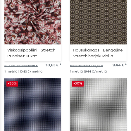
Viskoosipopliini - Stretch
Housukangas - Bengaline
Punaiset Kukat
Stretch harjakuviolla
harmaa
10,63 € *
9,44 € *
Suositushinta 13,29 €
Suositushinta 12,59 €
1
metriä
| 10,63 € / metriä
1
metriä
| 9,44 € / metriä
-30%
-30%