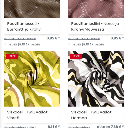
Puuvillamusseli -
Puuvillamusliini - Norsu ja
Elefantti ja kirahvi
Kirahvi Mauvessa
taupella
8,95 € *
8,95 € *
Suositushinta 11,19 €
Suositushinta 11,19 €
1
metriä
| 8,95 € / metriä
1
metriä
| 8,95 € / metriä
-30%
-32%
Viskoosi - Twill Aallot
Viskoosi - Twill Aallot
Vihreä
Harmaa
8,11 € *
alkaen 7,88 € *
Suositushinta 11,59 €
Suositushinta