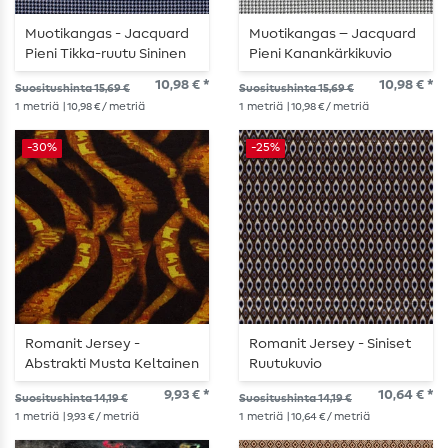
Muotikangas - Jacquard
Muotikangas – Jacquard
Pieni Tikka-ruutu Sininen
Pieni Kanankärkikuvio
Valkoinen Musta
10,98 € *
10,98 € *
Suositushinta 15,69 €
Suositushinta 15,69 €
1
metriä
| 10,98 € / metriä
1
metriä
| 10,98 € / metriä
-30%
-25%
Romanit Jersey -
Romanit Jersey - Siniset
Abstrakti Musta Keltainen
Ruutukuvio
9,93 € *
10,64 € *
Suositushinta 14,19 €
Suositushinta 14,19 €
1
metriä
| 9,93 € / metriä
1
metriä
| 10,64 € / metriä