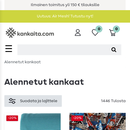
Ilmainen toimitus yli 150 € tilauksille
Uutuus: Air Mesh! Tutustu nyt!
0
0
☰
Alennetut kankaat
Alennetut kankaat
Suodata ja lajittele
1446 Tulosta
-20%
-20%