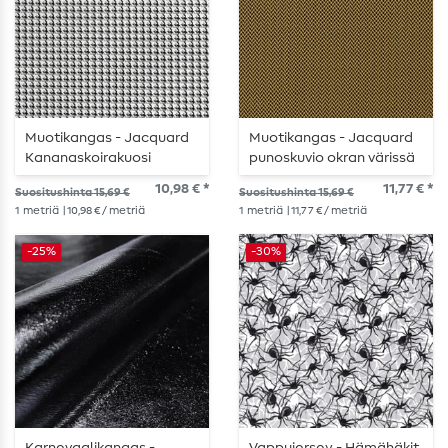
Muotikangas - Jacquard
Muotikangas - Jacquard
Kananaskoirakuosi
punoskuvio okran värissä
Harmaa
10,98 € *
11,77 € *
Suositushinta 15,69 €
Suositushinta 15,69 €
1
metriä
| 10,98 € / metriä
1
metriä
| 11,77 € / metriä
-25%
-30%