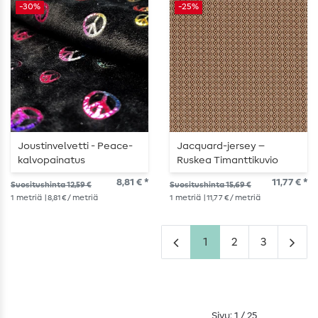
-30%
-25%
Joustinvelvetti - Peace-
Jacquard-jersey –
kalvopainatus
Ruskea Timanttikuvio
kohokuvioitu musta
8,81 € *
11,77 € *
Suositushinta 12,59 €
Suositushinta 15,69 €
1
metriä
| 8,81 € / metriä
1
metriä
| 11,77 € / metriä
1
2
3
Sivu: 1 / 25