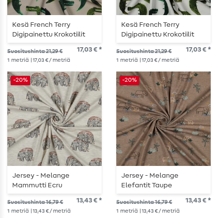
Kesä French Terry
Kesä French Terry
Digipainettu Krokotiilit
Digipainettu Krokotiilit
Taupe
Ecru
17,03 € *
17,03 € *
Suositushinta 21,29 €
Suositushinta 21,29 €
1
metriä
| 17,03 € / metriä
1
metriä
| 17,03 € / metriä
-20%
-20%
Jersey - Melange
Jersey - Melange
Mammutti Ecru
Elefantit Taupe
13,43 € *
13,43 € *
Suositushinta 16,79 €
Suositushinta 16,79 €
1
metriä
| 13,43 € / metriä
1
metriä
| 13,43 € / metriä