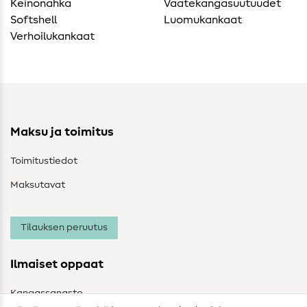
Keinonahka
Vaatekangasuutuudet
Softshell
Luomukankaat
Verhoilukankaat
Maksu ja toimitus
Toimitustiedot
Maksutavat
Tilauksen peruutus
Ilmaiset oppaat
Kangassanasto