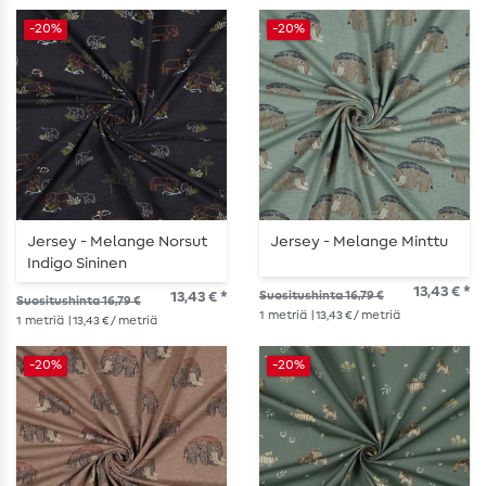
-20%
-20%
Jersey - Melange Norsut
Jersey - Melange Minttu
Indigo Sininen
13,43 € *
13,43 € *
Suositushinta 16,79 €
Suositushinta 16,79 €
1
metriä
| 13,43 € / metriä
1
metriä
| 13,43 € / metriä
-20%
-20%