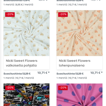
Suositushinta 11,19 €
Suositushinta 13,39 €
1
metriä
| 8,95 € / metriä
1
metriä
| 10,71 € / metriä
-20%
-20%
Nicki Sweet Flowers
Nicki Sweet Flowers
valkoisella pohjalla
lohenpunaisena
10,71 € *
10,71 € *
Suositushinta 13,39 €
Suositushinta 13,39 €
1
metriä
| 10,71 € / metriä
1
metriä
| 10,71 € / metriä
-20%
-20%