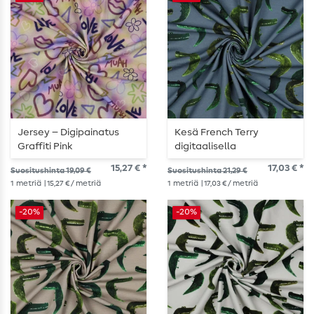
Jersey – Digipainatus
Kesä French Terry
Graffiti Pink
digitaalisella
painatuksella Krokotiilit
15,27 € *
17,03 € *
Suositushinta 19,09 €
Suositushinta 21,29 €
Farkunsininen
1
metriä
| 15,27 € / metriä
1
metriä
| 17,03 € / metriä
-20%
-20%