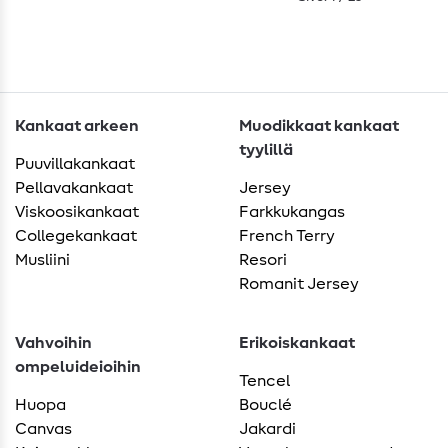
Kankaat arkeen
Muodikkaat kankaat
tyylillä
Puuvillakankaat
Pellavakankaat
Jersey
Viskoosikankaat
Farkkukangas
Collegekankaat
French Terry
Musliini
Resori
Romanit Jersey
Vahvoihin
Erikoiskankaat
ompeluideioihin
Tencel
Huopa
Bouclé
Canvas
Jakardi