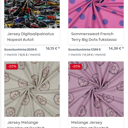
Jersey Digitaalipainatus
Sommersweat French
Nopeat Autot
Terry Big Dots fuksiassa
Monivärinen
16,15 € *
14,39 € *
Suositushinta 20,19 €
Suositushinta 17,99 €
1
metriä
| 16,15 € / metriä
1
metriä
| 14,39 € / metriä
-20%
-20%
Jersey Melange
Melange Jersey