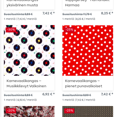
Karnevaalikangas -
Vappujersey - Hämähäkit
yksivärinen musta
Harmaa
7,42 € *
8,25 € *
Suositushinta 9,89 €
Suositushinta 11,79 €
1
metriä
| 7,42 € / metriä
1
metriä
| 8,25 € / metriä
-30%
-25%
Karnevaalikangas –
Karnevaalikangas –
Musiikkilevyt Valkoinen
pienet punavalkoiset
pilkut
6,92 € *
7,42 € *
Suositushinta 9,89 €
Suositushinta 9,89 €
1
metriä
| 6,92 € / metriä
1
metriä
| 7,42 € / metriä
-20%
-25%