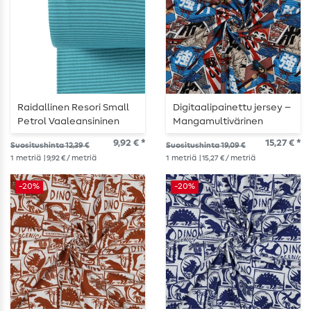
Raidallinen Resori Small
Digitaalipainettu jersey –
Petrol Vaaleansininen
Mangamultivärinen
9,92 € *
15,27 € *
Suositushinta 12,39 €
Suositushinta 19,09 €
1
metriä
| 9,92 € / metriä
1
metriä
| 15,27 € / metriä
-20%
-20%