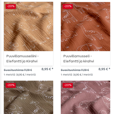
-20%
-20%
Puuvillamuuseliini -
Puuvillamusseli -
Elefantti ja Kirahvi
Elefantti ja kirahvi
Muskottipähkinän
ruusupuukuvioisella
8,95 € *
8,95 € *
Suositushinta 11,19 €
Suositushinta 11,19 €
Sävyssä
pohjalla
1
metriä
| 8,95 € / metriä
1
metriä
| 8,95 € / metriä
-20%
-20%