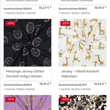
Kimaltavat Donitsit
Kimaltavat Donitsit
Harmaa
Vaaleanvioletti
15,27 € *
15,19 € *
Suositushinta 19,09 €
Suositushinta 18,99 €
1
metriä
| 15,27 € / metriä
1
metriä
| 15,19 € / metriä
-20%
-20%
Melange Jersey Glitter
Jersey - Viileät Kirahvit
Donitsit Indigo Sininen
Valkoinen
15,19 € *
13,43 € *
Suositushinta 18,99 €
Suositushinta 16,79 €
1
metriä
| 15,19 € / metriä
1
metriä
| 13,43 € / metriä
-20%
-20%