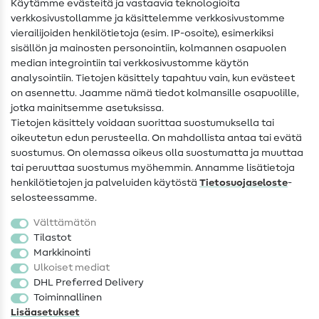
Käytämme evästeitä ja vastaavia teknologioita
Ompelusanasto
verkkosivustollamme ja käsittelemme verkkosivustomme
vierailijoiden henkilötietoja (esim. IP-osoite), esimerkiksi
Ompeluohjeet
sisällön ja mainosten personointiin, kolmannen osapuolen
median integrointiin tai verkkosivustomme käytön
Apua ja yhteystiedot
analysointiin. Tietojen käsittely tapahtuu vain, kun evästeet
on asennettu. Jaamme nämä tiedot kolmansille osapuolille,
Yhteystiedot
jotka mainitsemme asetuksissa.
Tietoa omistajanvaihdoksesta
Tietojen käsittely voidaan suorittaa suostumuksella tai
oikeutetun edun perusteella. On mahdollista antaa tai evätä
FAQ
suostumus. On olemassa oikeus olla suostumatta ja muuttaa
tai peruuttaa suostumus myöhemmin. Annamme lisätietoja
Peruutusoikeus
henkilötietojen ja palveluiden käytöstä
Tietosuojaseloste
-
Suosittu
selosteessamme.
Välttämätön
Kankaat
Tilastot
Markkinointi
Ompelutarvikkeet
Ulkoiset mediat
Ale
DHL Preferred Delivery
Toiminnallinen
Lisäasetukset