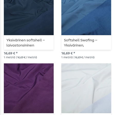
Yksivärinen softshell –
Softshell Swafing –
laivastonsininen
Yksivärinen,
marmorikuvioinen
16,69 € *
16,69 € *
farkkusininen
1
metriä
| 16,69 € / metriä
1
metriä
| 16,69 € / metriä