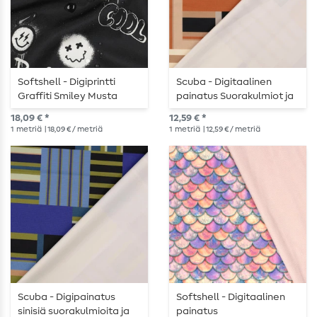
Softshell - Digiprintti
Scuba - Digitaalinen
Graffiti Smiley Musta
painatus Suorakulmiot ja
Raidat Ruskea
18,09 € *
12,59 € *
1
metriä
| 18,09 € / metriä
1
metriä
| 12,59 € / metriä
Scuba - Digipainatus
Softshell - Digitaalinen
sinisiä suorakulmioita ja
painatus