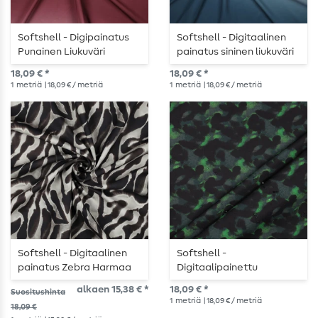
Softshell - Digipainatus
Softshell - Digitaalinen
Punainen Liukuväri
painatus sininen liukuväri
18,09 € *
18,09 € *
1
metriä
| 18,09 € / metriä
1
metriä
| 18,09 € / metriä
Softshell - Digitaalinen
Softshell -
painatus Zebra Harmaa
Digitaalipainettu
Maastokuvio Vihreä
alkaen 15,38 € *
18,09 € *
Suositushinta
1
metriä
| 18,09 € / metriä
18,09 €