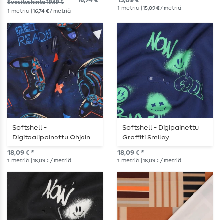
16,74 € *
15,09 € *
Suositushinta 19,69 €
1
metriä
| 15,09 € / metriä
1
metriä
| 16,74 € / metriä
Softshell -
Softshell - Digipainettu
Digitaalipainettu Ohjain
Graffiti Smiley
Sininen
Laivastonsininen
18,09 € *
18,09 € *
1
metriä
| 18,09 € / metriä
1
metriä
| 18,09 € / metriä