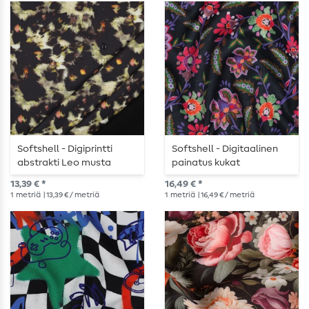
Softshell - Digiprintti
Softshell - Digitaalinen
abstrakti Leo musta
painatus kukat
tummansininen
13,39 € *
16,49 € *
1
metriä
| 13,39 € / metriä
1
metriä
| 16,49 € / metriä