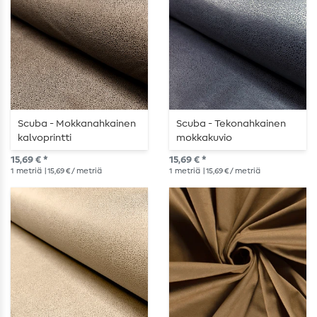
Scuba - Mokkanahkainen
Scuba - Tekonahkainen
kalvoprintti
mokkakuvio
taupenharmaa
foliopainatuksella Navy
15,69 € *
15,69 € *
1
metriä
| 15,69 € / metriä
1
metriä
| 15,69 € / metriä