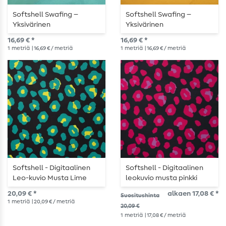
Softshell Swafing –
Softshell Swafing –
Yksivärinen
Yksivärinen
tummanminttu
sinappikeltainen
16,69 € *
16,69 € *
1
metriä
| 16,69 € / metriä
1
metriä
| 16,69 € / metriä
Softshell - Digitaalinen
Softshell - Digitaalinen
Leo-kuvio Musta Lime
leokuvio musta pinkki
20,09 € *
alkaen 17,08 € *
Suositushinta
1
metriä
| 20,09 € / metriä
20,09 €
1
metriä
| 17,08 € / metriä