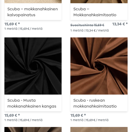
Scuba – mokkanahkainen
Scuba –
kalvopainatus
Mokkanahkaimitaatio
karamellinruskea
toffeenruskea
15,69 € *
13,34 € *
Suositushinta 15,69 €
1
metriä
| 15,69 € / metriä
1
metriä
| 13,34 € / metriä
Scuba - Musta
Scuba - ruskean
mokkanahkainen kangas
mokkanahkaimitaatio
15,69 € *
15,69 € *
1
metriä
| 15,69 € / metriä
1
metriä
| 15,69 € / metriä