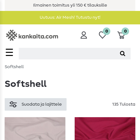
Ilmainen toimitus yli 150 € tilauksille
Uutuus: Air Mesh! Tutustu nyt!
0
0
☰
Softshell
Softshell
Suodata ja lajittele
135 Tulosta