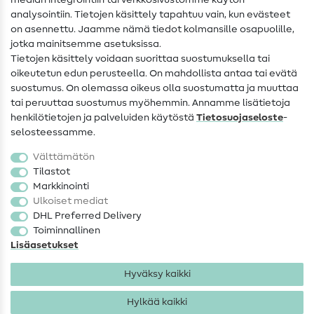
median integrointiin tai verkkosivustomme käytön
Apua ja yhteystiedot
analysointiin. Tietojen käsittely tapahtuu vain, kun evästeet
on asennettu. Jaamme nämä tiedot kolmansille osapuolille,
Yhteystiedot
jotka mainitsemme asetuksissa.
Tietoa omistajanvaihdoksesta
Tietojen käsittely voidaan suorittaa suostumuksella tai
oikeutetun edun perusteella. On mahdollista antaa tai evätä
FAQ
suostumus. On olemassa oikeus olla suostumatta ja muuttaa
tai peruuttaa suostumus myöhemmin. Annamme lisätietoja
Peruutusoikeus
henkilötietojen ja palveluiden käytöstä
Tietosuojaseloste
-
Suosittu
selosteessamme.
Välttämätön
Kankaat
Tilastot
Markkinointi
Ompelutarvikkeet
Ulkoiset mediat
Ale
DHL Preferred Delivery
Toiminnallinen
Lisäasetukset
Hyväksy kaikki
Hylkää kaikki
Yhteystiedot
Tietosuoja
Käyttöehdot