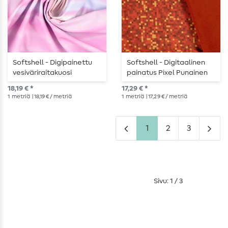
Softshell - Digipainettu
Softshell - Digitaalinen
vesiväriraitakuosi
painatus Pixel Punainen
vaaleanpunainen
18,19 € *
17,29 € *
1
metriä
| 18,19 € / metriä
1
metriä
| 17,29 € / metriä
1
2
3
Sivu: 1 / 3