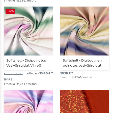
1
metriä
| 15,38 € / metriä
-15%
Softshell - Digipainatus
Softshell - Digitaalinen
Vesiväriraidat Vihreä
painatus vesiväriraidat
sininen
alkaen 15,46 € *
18,19 € *
Suositushinta
1
metriä
| 18,19 € / metriä
18,19 €
1
metriä
| 15,46 € / metriä