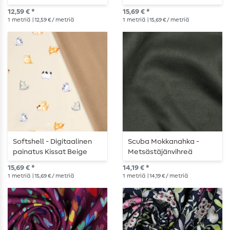
raitoja
vaaleanpunaiset suomut
12,59 € *
15,69 € *
1
metriä
| 12,59 € / metriä
1
metriä
| 15,69 € / metriä
Softshell - Digitaalinen
Scuba Mokkanahka -
painatus Kissat Beige
Metsästäjänvihreä
Doubleface
15,69 € *
14,19 € *
1
metriä
| 15,69 € / metriä
1
metriä
| 14,19 € / metriä