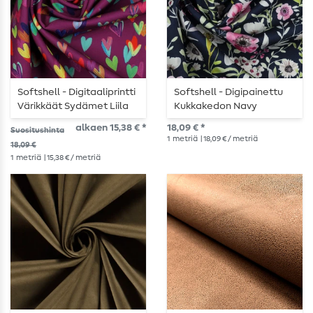
Softshell - Digitaaliprintti
Softshell - Digipainettu
Värikkäät Sydämet Liila
Kukkakedon Navy
alkaen 15,38 € *
18,09 € *
Suositushinta
1
metriä
| 18,09 € / metriä
18,09 €
1
metriä
| 15,38 € / metriä