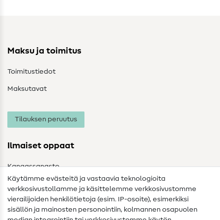
Maksu ja toimitus
Toimitustiedot
Maksutavat
Tilauksen peruutus
Ilmaiset oppaat
Kangassanasto
Käytämme evästeitä ja vastaavia teknologioita
Ompelusanasto
verkkosivustollamme ja käsittelemme verkkosivustomme
vierailijoiden henkilötietoja (esim. IP-osoite), esimerkiksi
Ompeluohjeet
sisällön ja mainosten personointiin, kolmannen osapuolen