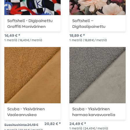
Softshell - Digipainettu
Softshell –
Graffiti Monivärinen
Digitaalipainettu
kukkakuosi musta
16,49 € *
18,89 € *
1
metriä
| 16,49 € / metriä
1
metriä
| 18,89 € / metriä
Scuba - Yksivärinen
Scuba - Yksivärinen
Vaaleanruskea
harmaa karvavuorella
Karvavuorella
20,82 € *
24,49 € *
Suositushinta 24,49 €
1
metriä
| 24,49 € / metriä