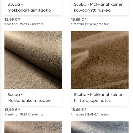
Scuba –
Scuba - Mokkanahkainen
mokkanahkaimitaatio
kalvoprintti ruskea
khakivihreä
15,69 € *
15,69 € *
1
metriä
| 15,69 € / metriä
1
metriä
| 15,69 € / metriä
Scuba -
Scuba - Mokkanahkainen
Mokkanahkaimitaatio
Kiiltofoliopainatus
foliopainatuksella
Toffeenruskea
15,69 € *
15,69 € *
khakinvihreä
1
metriä
| 15,69 € / metriä
1
metriä
| 15,69 € / metriä