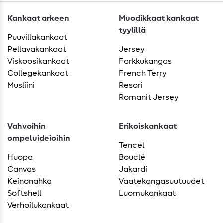
Kankaat arkeen
Muodikkaat kankaat
tyylillä
Puuvillakankaat
Pellavakankaat
Jersey
Viskoosikankaat
Farkkukangas
Collegekankaat
French Terry
Musliini
Resori
Romanit Jersey
Vahvoihin
Erikoiskankaat
ompeluideioihin
Tencel
Huopa
Bouclé
Canvas
Jakardi
Keinonahka
Vaatekangasuutuudet
Softshell
Luomukankaat
Verhoilukankaat