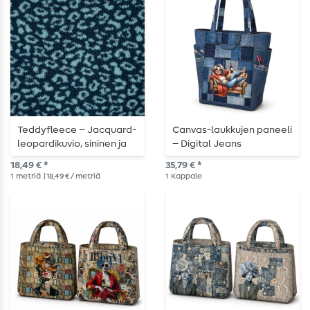
Teddyfleece – Jacquard-
Canvas-laukkujen paneeli
leopardikuvio, sininen ja
– Digital Jeans
turkoosi
18,49 € *
35,79 € *
1
metriä
| 18,49 € / metriä
1
Kappale