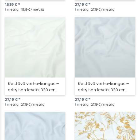
kukat, valkoinen ja
puhdasvalkoinen
15,19 € *
27,19 € *
harmaa
1
metriä
| 15,19 € / metriä
1
metriä
| 27,19 € / metriä
Kestävä verho-kangas –
Kestävä verho-kangas –
erityisen leveä, 330 cm,
erityisen leveä, 330 cm,
tyylikkäässä
tyylikkäässä
27,19 € *
27,19 € *
kermanvärissä
vaaleanharmaassa
1
metriä
| 27,19 € / metriä
1
metriä
| 27,19 € / metriä
sävyssä