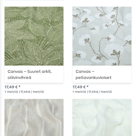
Canvas – Suuret arkit,
Canvas –
oliivinvihreä
pellavankuvioiset
kukkivat oksat, hiekka
17,49 € *
17,49 € *
1
metriä
| 17,49 € / metriä
1
metriä
| 17,49 € / metriä