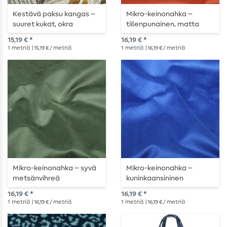
Kestävä paksu kangas –
Mikro-keinonahka –
suuret kukat, okra
tiilenpunainen, matta
15,19 € *
16,19 € *
1
metriä
| 15,19 € / metriä
1
metriä
| 16,19 € / metriä
Mikro-keinonahka – syvä
Mikro-keinonahka –
metsänvihreä
kuninkaansininen
16,19 € *
16,19 € *
1
metriä
| 16,19 € / metriä
1
metriä
| 16,19 € / metriä