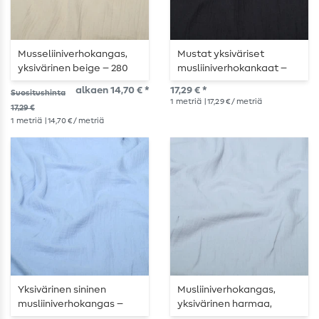
Musseliiniverhokangas,
Mustat yksiväriset
yksivärinen beige – 280
musliiniverhokankaat –
cm
leveys 280 cm
alkaen 14,70 € *
17,29 € *
Suositushinta
1
metriä
| 17,29 € / metriä
17,29 €
1
metriä
| 14,70 € / metriä
Yksivärinen sininen
Musliiniverhokangas,
musliiniverhokangas –
yksivärinen harmaa,
leveys 280 cm
leveys 280 cm