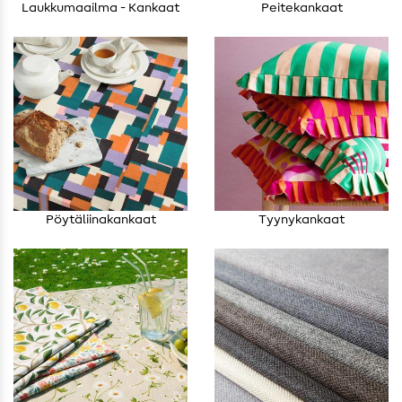
Laukkumaailma - Kankaat
Peitekankaat
Pöytäliinakankaat
Tyynykankaat