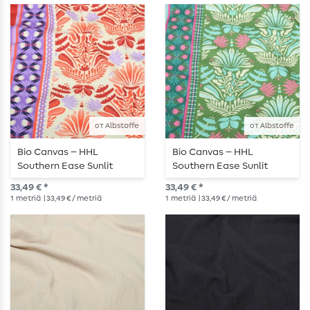
от Albstoffe
от Albstoffe
Bio Canvas – HHL
Bio Canvas – HHL
Southern Ease Sunlit
Southern Ease Sunlit
Botanica beige-punainen
Botanica vihreä
33,49 € *
33,49 € *
1
metriä
| 33,49 € / metriä
1
metriä
| 33,49 € / metriä