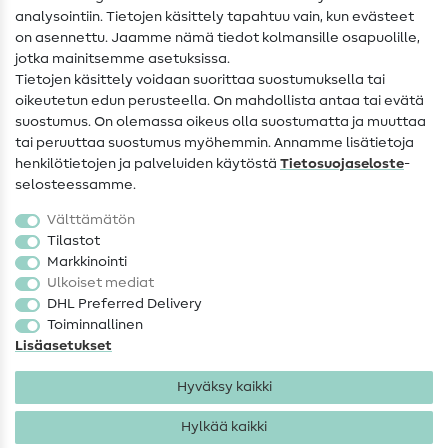
analysointiin. Tietojen käsittely tapahtuu vain, kun evästeet
on asennettu. Jaamme nämä tiedot kolmansille osapuolille,
Yhteystiedot
jotka mainitsemme asetuksissa.
Tietoa omistajanvaihdoksesta
Tietojen käsittely voidaan suorittaa suostumuksella tai
oikeutetun edun perusteella. On mahdollista antaa tai evätä
FAQ
suostumus. On olemassa oikeus olla suostumatta ja muuttaa
tai peruuttaa suostumus myöhemmin. Annamme lisätietoja
Peruutusoikeus
henkilötietojen ja palveluiden käytöstä
Tietosuojaseloste
-
Suosittu
selosteessamme.
Välttämätön
Kankaat
Tilastot
Markkinointi
Ompelutarvikkeet
Ulkoiset mediat
Ale
DHL Preferred Delivery
Toiminnallinen
Lisäasetukset
Hyväksy kaikki
Hylkää kaikki
Yhteystiedot
Tietosuoja
Käyttöehdot