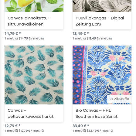
Canvas-pinnoitettu –
Puuvillakangas – Digital
sitruunavalkoinen
Zeitung Ecru
14,79 € *
13,49 € *
1
metriä
| 14,79 € / metriä
1
metriä
| 13,49 € / metriä
от Albstoffe
Canvas –
Bio Canvas – HHL
pellavankuvioiset arkit,
Southern Ease Sunlit
beige
Botanica beige-sininen
12,79 € *
33,49 € *
1
metriä
| 12,79 € / metriä
1
metriä
| 33,49 € / metriä