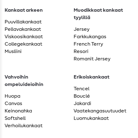
Kankaat arkeen
Muodikkaat kankaat
tyylillä
Puuvillakankaat
Pellavakankaat
Jersey
Viskoosikankaat
Farkkukangas
Collegekankaat
French Terry
Musliini
Resori
Romanit Jersey
Vahvoihin
Erikoiskankaat
ompeluideioihin
Tencel
Huopa
Bouclé
Canvas
Jakardi
Keinonahka
Vaatekangasuutuudet
Softshell
Luomukankaat
Verhoilukankaat