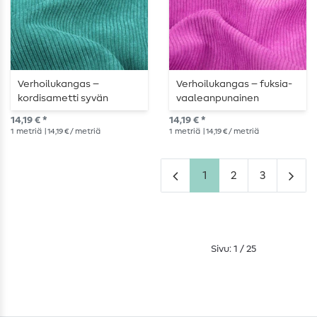
Verhoilukangas –
Verhoilukangas – fuksia-
kordisametti syvän
vaaleanpunainen
tumman turkoosina
kordisametti
14,19 € *
14,19 € *
1
metriä
| 14,19 € / metriä
1
metriä
| 14,19 € / metriä
1
2
3
Sivu: 1 / 25