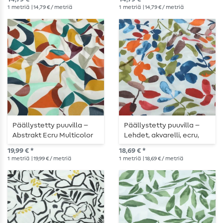
1
metriä
| 14,79 € / metriä
1
metriä
| 14,79 € / metriä
Päällystetty puuvilla –
Päällystetty puuvilla –
Abstrakt Ecru Multicolor
Lehdet, akvarelli, ecru,
monivärinen
19,99 € *
18,69 € *
1
metriä
| 19,99 € / metriä
1
metriä
| 18,69 € / metriä