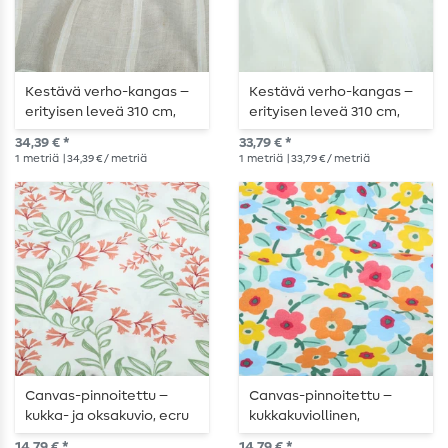
Kestävä verho-kangas –
Kestävä verho-kangas –
erityisen leveä 310 cm,
erityisen leveä 310 cm,
luonnonvärinen ja
raidallinen, yksivärinen
34,39 € *
33,79 € *
hienoraitainen
ecru
1
metriä
| 34,39 € / metriä
1
metriä
| 33,79 € / metriä
Canvas-pinnoitettu –
Canvas-pinnoitettu –
kukka- ja oksakuvio, ecru
kukkakuviollinen,
ja terrakotta
valkoinen, monivärinen
14,79 € *
14,79 € *