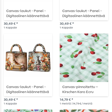
Canvas-laukut - Panel -
Canvas-laukut - Panel -
Digitaalinen käännettävä
Digitaalinen käännettävä
laukku, numerot,
laukku, Lace Jeans,
30,49 € *
30,49 € *
monivärinen
monivärinen
1
Kappale
1
Kappale
Canvas-laukut - Panel -
Canvas-pinnoitettu –
Digitaalinen käännettävä
Kirschen Karo Ecru
kylpyhuonelaukku,
30,49 € *
14,79 € *
monivärinen
1
Kappale
1
metriä
| 14,79 € / metriä