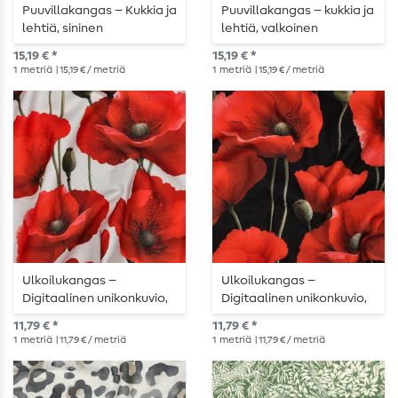
Puuvillakangas – Kukkia ja
Puuvillakangas – kukkia ja
lehtiä, sininen
lehtiä, valkoinen
15,19 € *
15,19 € *
1
metriä
| 15,19 € / metriä
1
metriä
| 15,19 € / metriä
Ulkoilukangas –
Ulkoilukangas –
Digitaalinen unikonkuvio,
Digitaalinen unikonkuvio,
valkoinen, vettä hylkivä
musta, vettä hylkivä
11,79 € *
11,79 € *
1
metriä
| 11,79 € / metriä
1
metriä
| 11,79 € / metriä