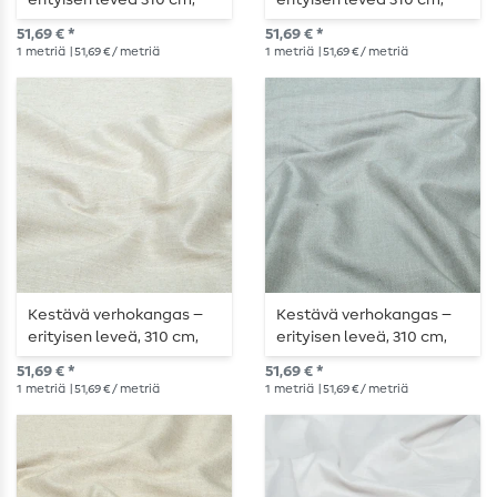
erityisen leveä 310 cm,
erityisen leveä 310 cm,
ecru-värinen,
antrasiittimelange
51,69 € *
51,69 € *
marmorikuvioinen
1
metriä
| 51,69 € / metriä
1
metriä
| 51,69 € / metriä
Kestävä verhokangas –
Kestävä verhokangas –
erityisen leveä, 310 cm,
erityisen leveä, 310 cm,
luonnollisessa melange-
harmaa melange
51,69 € *
51,69 € *
värissä
1
metriä
| 51,69 € / metriä
1
metriä
| 51,69 € / metriä