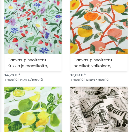
Canvas-pinnoitettu –
Canvas-pinnoitettu –
Kukkia ja mansikoita,
persikat, valkoinen,
minttu, monivärinen
monivärinen
14,79 € *
13,89 € *
1
metriä
| 14,79 € / metriä
1
metriä
| 13,89 € / metriä