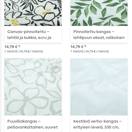
Canvas-pinnoitettu –
Pinnoitettu kangas –
lehtiä ja kukkia, ecru ja
lehtipuun oksat, valkoinen
musta
ja vihreä
14,79 € *
14,79 € *
1
metriä
| 14,79 € / metriä
1
metriä
| 14,79 € / metriä
Puuvillakangas –
Kestävä verho-kangas –
pellavankaltainen, suuret
erityisen leveä, 330 cm,