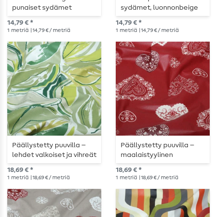
punaiset sydämet
sydämet, luonnonbeige
14,79 € *
14,79 € *
1
metriä
| 14,79 € / metriä
1
metriä
| 14,79 € / metriä
Päällystetty puuvilla –
Päällystetty puuvilla –
lehdet valkoiset ja vihreät
maalaistyylinen
sydänkuvio, punainen
18,69 € *
18,69 € *
1
metriä
| 18,69 € / metriä
1
metriä
| 18,69 € / metriä