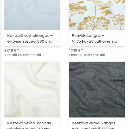
Kestävä verhokangas –
Puuvillakangas –
erityisen leveä, 330 cm,
Niittykukat, valkoinen ja
tyylikkäässä
okra
27,19 € *
15,19 € *
vaaleanharmaassa
1
metriä
| 27,19 € / metriä
1
metriä
| 15,19 € / metriä
sävyssä
Kestävä verho-kangas –
Kestävä verho-kangas –