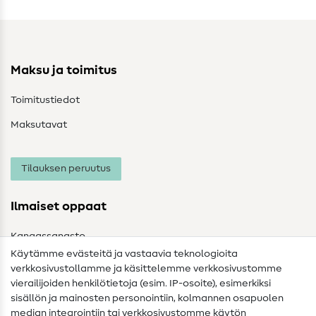
Maksu ja toimitus
Toimitustiedot
Maksutavat
Tilauksen peruutus
Ilmaiset oppaat
Kangassanasto
Käytämme evästeitä ja vastaavia teknologioita
Ompelusanasto
verkkosivustollamme ja käsittelemme verkkosivustomme
vierailijoiden henkilötietoja (esim. IP-osoite), esimerkiksi
Ompeluohjeet
sisällön ja mainosten personointiin, kolmannen osapuolen
median integrointiin tai verkkosivustomme käytön
Apua ja yhteystiedot