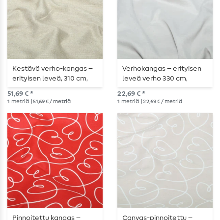
Kestävä verho-kangas –
Verhokangas – erityisen
erityisen leveä, 310 cm,
leveä verho 330 cm,
beige-melange
liekkikuvioitu,
51,69 € *
22,69 € *
vaaleanharmaa
1
metriä
| 51,69 € / metriä
1
metriä
| 22,69 € / metriä
Pinnoitettu kangas –
Canvas-pinnoitettu –