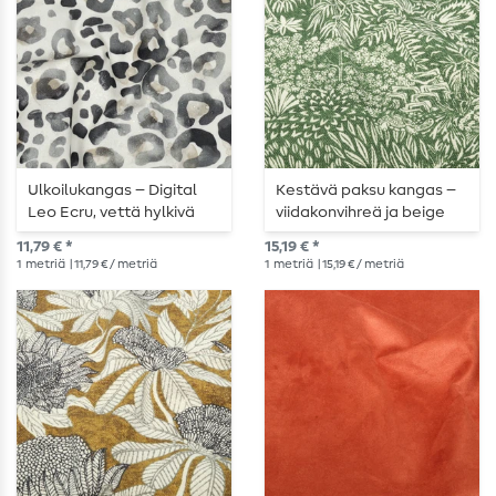
Ulkoilukangas – Digital
Kestävä paksu kangas –
Leo Ecru, vettä hylkivä
viidakonvihreä ja beige
11,79 € *
15,19 € *
1
metriä
| 11,79 € / metriä
1
metriä
| 15,19 € / metriä