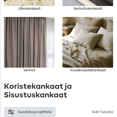
Ulkokankaat
Verhoilukankaat
Verhot
Vuodevaatekankaat
Koristekankaat ja
Sisustuskankaat
Suodata ja lajittele
1441 Tulosta