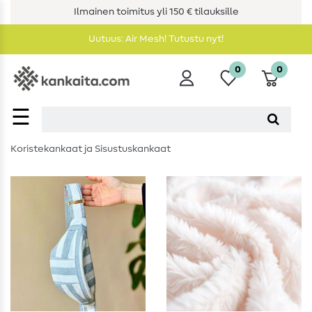
Ilmainen toimitus yli 150 € tilauksille
Uutuus: Air Mesh! Tutustu nyt!
0
0
☰
Koristekankaat ja Sisustuskankaat