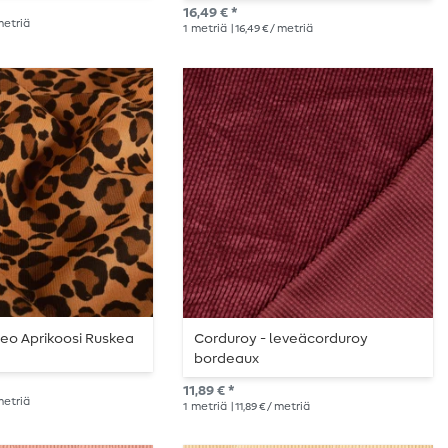
16,49 € *
 metriä
1
metriä
| 16,49 € / metriä
eo Aprikoosi Ruskea
Corduroy - leveäcorduroy
bordeaux
11,89 € *
 metriä
1
metriä
| 11,89 € / metriä