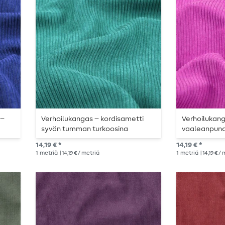
 –
Verhoilukangas – kordisametti
Verhoilukang
syvän tumman turkoosina
vaaleanpuna
14,19 € *
14,19 € *
1
metriä
| 14,19 € / metriä
1
metriä
| 14,19 € /