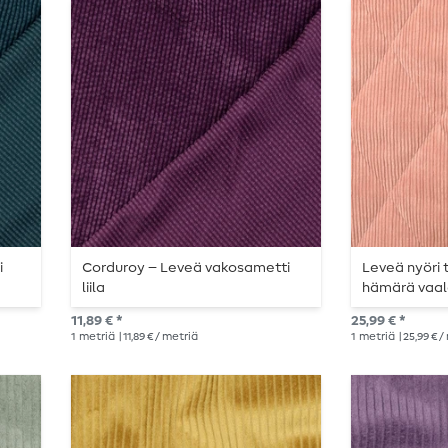
i
Corduroy – Leveä vakosametti
Leveä nyöri t
liila
hämärä vaal
värinen
11,89 € *
25,99 € *
1
metriä
| 11,89 € / metriä
1
metriä
| 25,99 € 