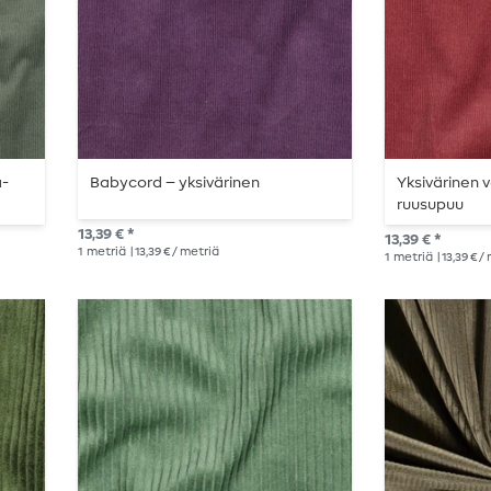
a-
Babycord – yksivärinen
Yksivärinen
ruusupuu
13,39 € *
13,39 € *
1
metriä
| 13,39 € / metriä
1
metriä
| 13,39 € /