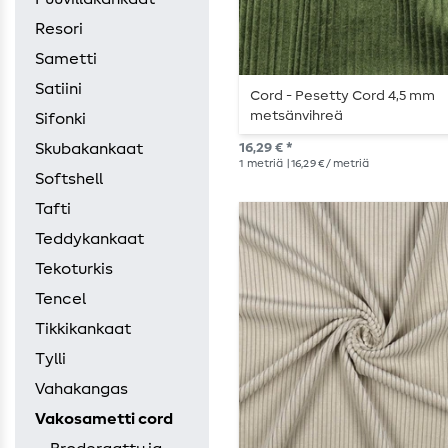
Resori
Sametti
Satiini
Cord - Pesetty Cord 4,5 mm
metsänvihreä
Sifonki
Skubakankaat
16,29 € *
1
metriä
| 16,29 € / metriä
Softshell
Tafti
Teddykankaat
Tekoturkis
Tencel
Tikkikankaat
Tylli
Vahakangas
Vakosametti cord