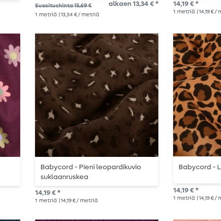
alkaen 13,34 € *
14,19 € *
Suositushinta 15,69 €
1
metriä
| 14,19 € /
1
metriä
| 13,34 € / metriä
Babycord - Pieni leopardikuvio
Babycord - L
suklaanruskea
14,19 € *
14,19 € *
1
metriä
| 14,19 € /
1
metriä
| 14,19 € / metriä