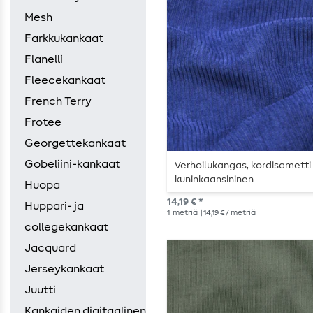
Mesh
Farkkukankaat
Flanelli
Fleecekankaat
French Terry
Frotee
Georgettekankaat
Gobeliini-kankaat
Verhoilukangas, kordisametti
kuninkaansininen
Huopa
14,19 € *
Huppari- ja
1
metriä
| 14,19 € / metriä
collegekankaat
Jacquard
Jerseykankaat
Juutti
Kankaiden digitaalinen