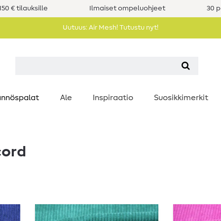
50 € tilauksille
Ilmaiset ompeluohjeet
30 p
Uutuus: Air Mesh! Tutustu nyt!
nnöspalat
Ale
Inspiraatio
Suosikkimerkit
cord