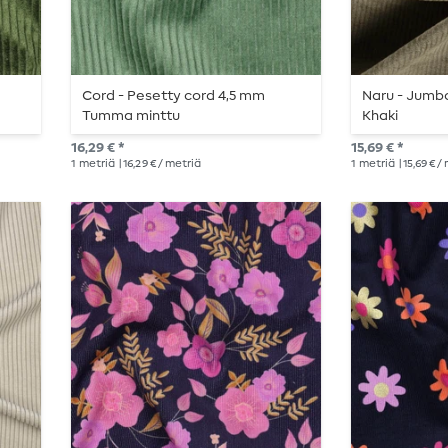
Cord - Pesetty cord 4,5 mm
Naru - Jumb
Tumma minttu
Khaki
16,29 € *
15,69 € *
1
metriä
| 16,29 € / metriä
1
metriä
| 15,69 € /