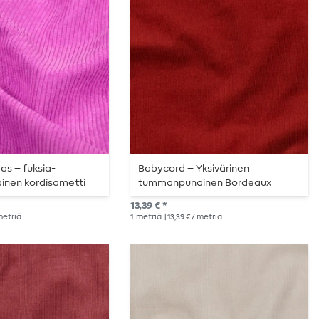
as – fuksia-
Babycord – Yksivärinen
inen kordisametti
tummanpunainen Bordeaux
13,39 € *
 metriä
1
metriä
| 13,39 € / metriä