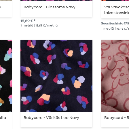
e
Babycord - Blossoms Navy
Vauvavakosa
laivastonsin
15,69 € *
Suositushinta 17,5
1
metriä
| 15,69 € / metriä
1
metriä
| 16,46 € 
lla
Babycord - Värikäs Leo Navy
Babycord - 