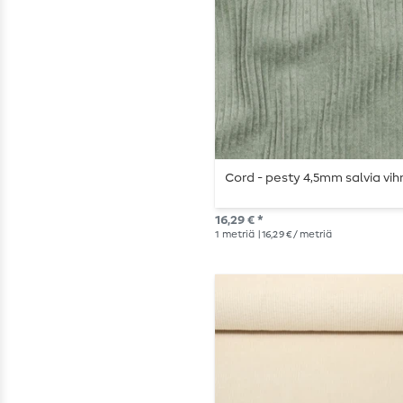
Cord - pesty 4,5mm salvia vih
16,29 € *
1
metriä
| 16,29 € / metriä