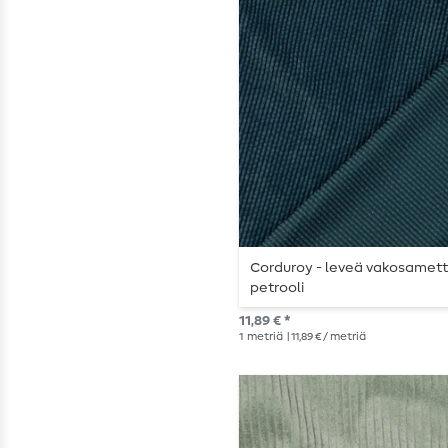
Corduroy - leveä vakosamett
petrooli
11,89 € *
1
metriä
| 11,89 € / metriä