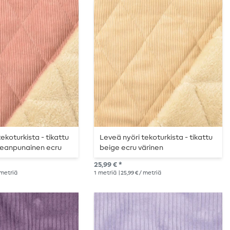
ekoturkista - tikattu
Leveä nyöri tekoturkista - tikattu
eanpunainen ecru
beige ecru värinen
25,99 € *
/ metriä
1
metriä
| 25,99 € / metriä