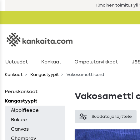
Ilmainen toimitus yli 1
Uutuudet
Kankaat
Ompelutarvikkeet
Jää
Kankaat
Kangastyypit
Vakosametti cord
Peruskankaat
Vakosametti 
Kangastyypit
Alppifleece
Suodata ja lajittele
Buklee
Canvas
Chambray