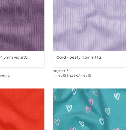
 4,5mm violetti
Cord - pesty 4,5mm lila
16,29 € *
/ metriä
1
metriä
| 16,29 € / metriä