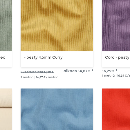
reä
- pesty 4,5mm Curry
Cord - pesty
alkaen 14,87 € *
16,29 € *
Suositushinta 17,49 €
1
metriä
| 16,29 € 
1
metriä
| 14,87 € / metriä