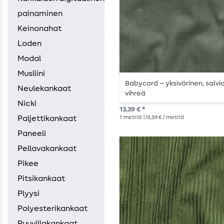
painaminen
Keinonahat
Loden
Modal
Musliini
Babycord – yksivärinen, salvi
Neulekankaat
vihreä
Nicki
13,39 € *
1
metriä
| 13,39 € / metriä
Paljettikankaat
Paneeli
Pellavakankaat
Pikee
Pitsikankaat
Plyysi
Polyesterikankaat
Puuvillakankaat