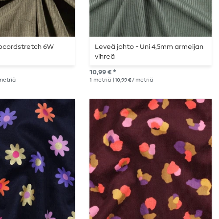
ocordstretch 6W
Leveä johto - Uni 4,5mm armeijan
vihreä
10,99 € *
 metriä
1
metriä
| 10,99 € / metriä