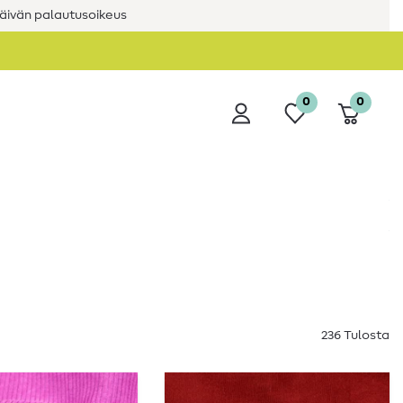
äivän palautusoikeus
0
0
236 Tulosta