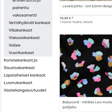
Broderaattu ja
Leveä johto - Uni 4,5mm Beig
painettu
vakosametti
10,99 € *
1
metriä
| 10,99 € / metriä
Vettähylkivät kankaat
Villakankaat
Viskoosikankaat
Voilee
Vuorikankaat
Koristekankaat ja
Sisustuskankaat
Lapsiaiheiset kankaat
Luomukankaat
Vaatekangasuutuudet
Babycord - Värikäs Leo musta
pohjalla