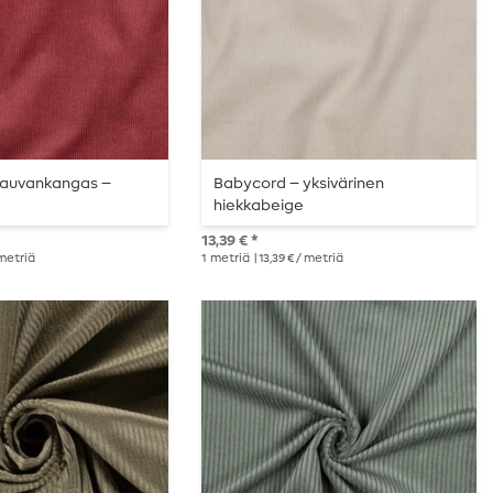
 vauvankangas –
Babycord – yksivärinen
hiekkabeige
13,39 € *
 metriä
1
metriä
| 13,39 € / metriä