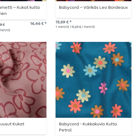
metti – Kukat kulta
Babycord – Värikäs Leo Bordeaux
inen
15,69 € *
16,46 € *
9 €
1
metriä
| 15,69 € / metriä
/ metriä
Ruusut Kukat
Babycord - Kukkakuvio Kulta
Petrol