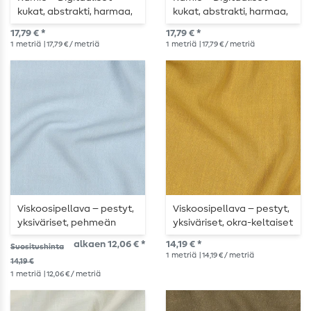
kukat, abstrakti, harmaa,
kukat, abstrakti, harmaa,
minttu
sininen
17,79 € *
17,79 € *
1
metriä
| 17,79 € / metriä
1
metriä
| 17,79 € / metriä
Viskoosipellava – pestyt,
Viskoosipellava – pestyt,
yksiväriset, pehmeän
yksiväriset, okra-keltaiset
siniset
alkaen 12,06 € *
14,19 € *
Suositushinta
1
metriä
| 14,19 € / metriä
14,19 €
1
metriä
| 12,06 € / metriä