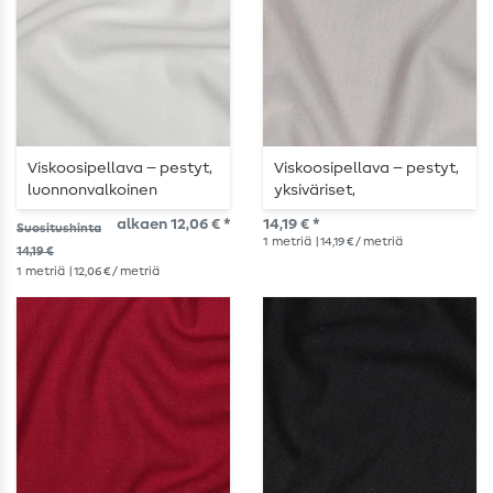
Viskoosipellava – pestyt,
Viskoosipellava – pestyt,
luonnonvalkoinen
yksiväriset,
vaaleanharmaat
alkaen 12,06 € *
14,19 € *
Suositushinta
1
metriä
| 14,19 € / metriä
14,19 €
1
metriä
| 12,06 € / metriä