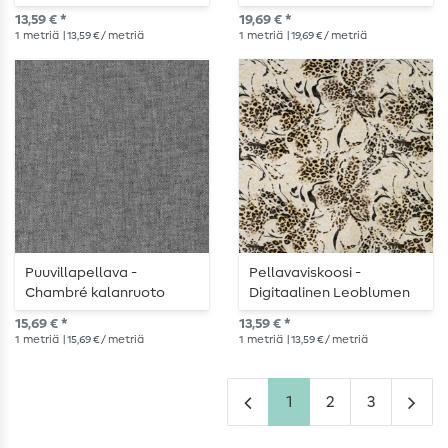
Monivärinen
13,59 € *
19,69 € *
1
metriä
| 13,59 € / metriä
1
metriä
| 19,69 € / metriä
Puuvillapellava -
Pellavaviskoosi -
Chambré kalanruoto
Digitaalinen Leoblumen
musta
Beige
15,69 € *
13,59 € *
1
metriä
| 15,69 € / metriä
1
metriä
| 13,59 € / metriä
1
2
3