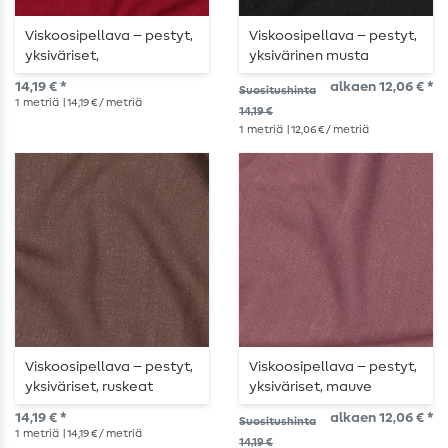
Viskoosipellava – pestyt,
Viskoosipellava – pestyt,
yksiväriset,
yksivärinen musta
tummanpunaiset
14,19 € *
alkaen 12,06 € *
Suositushinta
1
metriä
| 14,19 € / metriä
14,19 €
1
metriä
| 12,06 € / metriä
Viskoosipellava – pestyt,
Viskoosipellava – pestyt,
yksiväriset, ruskeat
yksiväriset, mauve
14,19 € *
alkaen 12,06 € *
Suositushinta
1
metriä
| 14,19 € / metriä
14,19 €