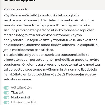
Kangassanasto
Käytämme evästeitä ja vastaavia teknologioita
Ompelusanasto
verkkosivustollamme ja käsittelemme verkkosivustomme
vierailijoiden henkilötietoja (esim. IP-osoite), esimerkiksi
Ompeluohjeet
sisällön ja mainosten personointiin, kolmannen osapuolen
median integrointiin tai verkkosivustomme käytön
Apua ja yhteystiedot
analysointiin. Tietojen käsittely tapahtuu vain, kun evästeet
on asennettu. Jaamme nämä tiedot kolmansille osapuolille,
Yhteystiedot
jotka mainitsemme asetuksissa.
Tietoa omistajanvaihdoksesta
Tietojen käsittely voidaan suorittaa suostumuksella tai
oikeutetun edun perusteella. On mahdollista antaa tai evätä
FAQ
suostumus. On olemassa oikeus olla suostumatta ja muuttaa
tai peruuttaa suostumus myöhemmin. Annamme lisätietoja
Peruutusoikeus
henkilötietojen ja palveluiden käytöstä
Tietosuojaseloste
-
Suosittu
selosteessamme.
Välttämätön
Kankaat
Tilastot
Markkinointi
Ompelutarvikkeet
Ulkoiset mediat