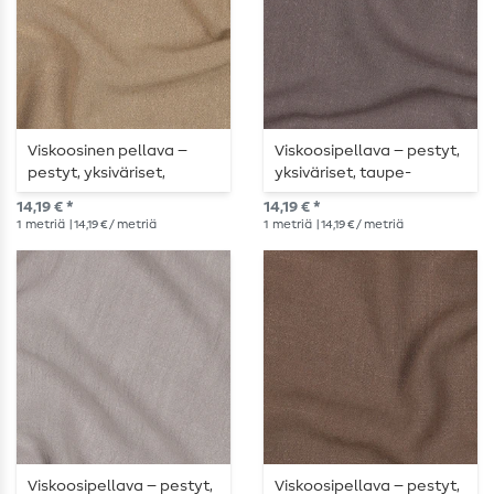
Viskoosinen pellava –
Viskoosipellava – pestyt,
pestyt, yksiväriset,
yksiväriset, taupe-
maanväriset
sävyiset
14,19 € *
14,19 € *
1
metriä
| 14,19 € / metriä
1
metriä
| 14,19 € / metriä
Viskoosipellava – pestyt,
Viskoosipellava – pestyt,