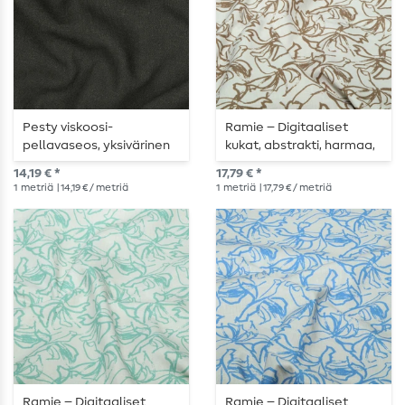
Pesty viskoosi-
Ramie – Digitaaliset
pellavaseos, yksivärinen
kukat, abstrakti, harmaa,
– armeijanvihreä
ruskea
14,19 € *
17,79 € *
1
metriä
| 14,19 € / metriä
1
metriä
| 17,79 € / metriä
Ramie – Digitaaliset
Ramie – Digitaaliset