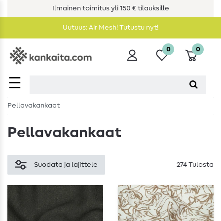
Ilmainen toimitus yli 150 € tilauksille
Uutuus: Air Mesh! Tutustu nyt!
0
0
☰
Pellavakankaat
Pellavakankaat
Suodata ja lajittele
274 Tulosta