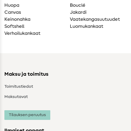
Huopa
Bouclé
Canvas
Jakardi
Keinonahka
Vaatekangasuutuudet
Softshell
Luomukankaat
Verhoilukankaat
Maksu ja toimitus
Toimitustiedot
Maksutavat
Tilauksen peruutus
Ilmaiset oppaat