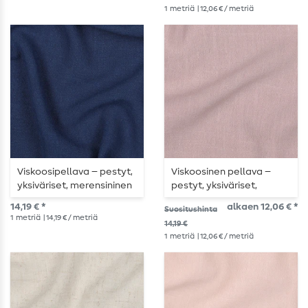
1
metriä
| 12,06 € / metriä
Viskoosipellava – pestyt,
Viskoosinen pellava –
yksiväriset, merensininen
pestyt, yksiväriset,
vanhan vaaleanpunaiset
14,19 € *
alkaen 12,06 € *
Suositushinta
1
metriä
| 14,19 € / metriä
14,19 €
1
metriä
| 12,06 € / metriä