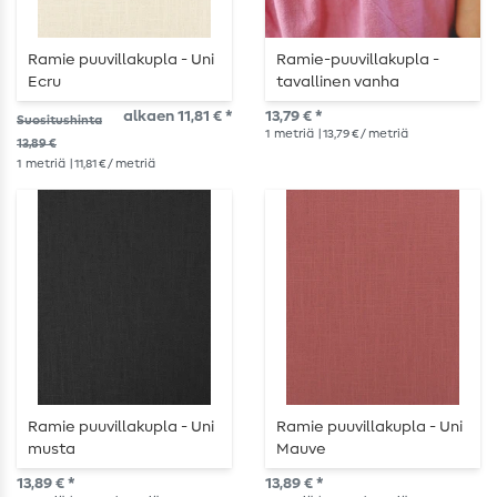
Ramie puuvillakupla - Uni
Ramie-puuvillakupla -
Ecru
tavallinen vanha
vaaleanpunainen
alkaen 11,81 € *
13,79 € *
Suositushinta
1
metriä
| 13,79 € / metriä
13,89 €
1
metriä
| 11,81 € / metriä
Ramie puuvillakupla - Uni
Ramie puuvillakupla - Uni
musta
Mauve
13,89 € *
13,89 € *