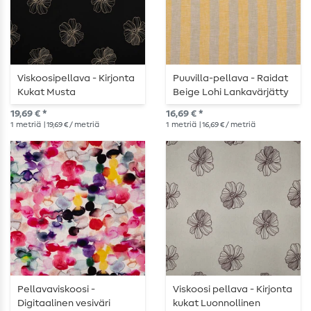
Viskoosipellava - Kirjonta
Puuvilla-pellava - Raidat
Kukat Musta
Beige Lohi Lankavärjätty
19,69 € *
16,69 € *
1
metriä
| 19,69 € / metriä
1
metriä
| 16,69 € / metriä
Pellavaviskoosi -
Viskoosi pellava - Kirjonta
Digitaalinen vesiväri
kukat Luonnollinen