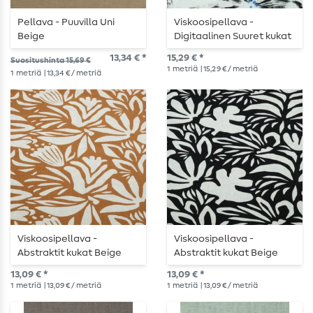
Pellava - Puuvilla Uni
Viskoosipellava -
Beige
Digitaalinen Suuret kukat
Beige Musta
13,34 € *
15,29 € *
Suositushinta 15,69 €
1
metriä
| 15,29 € / metriä
1
metriä
| 13,34 € / metriä
Viskoosipellava -
Viskoosipellava -
Abstraktit kukat Beige
Abstraktit kukat Beige
okranvärinen
Musta
13,09 € *
13,09 € *
1
metriä
| 13,09 € / metriä
1
metriä
| 13,09 € / metriä