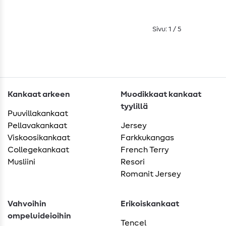
Sivu: 1 / 5
Kankaat arkeen
Muodikkaat kankaat
tyylillä
Puuvillakankaat
Pellavakankaat
Jersey
Viskoosikankaat
Farkkukangas
Collegekankaat
French Terry
Musliini
Resori
Romanit Jersey
Vahvoihin
Erikoiskankaat
ompeluideioihin
Tencel