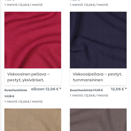
1
metriä
| 12,06 € / metriä
1
metriä
| 12,06 € / metriä
Viskoosinen pellava –
Viskoosipellava – pestyt,
pestyt, yksiväriset,
tummansininen
marjanväriset
alkaen 12,06 € *
12,06 € *
Suositushinta
Suositushinta 14,19 €
1
metriä
| 12,06 € / metriä
14,19 €
1
metriä
| 12,06 € / metriä