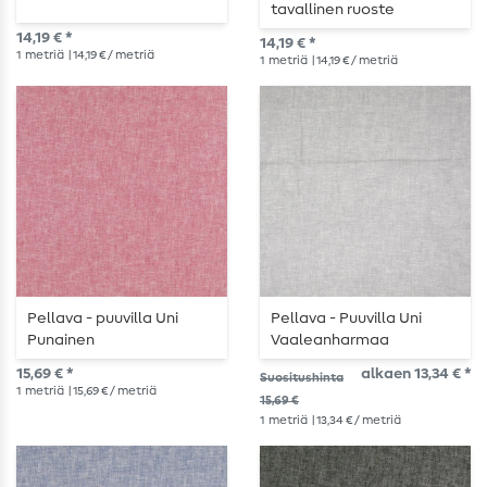
tavallinen ruoste
14,19 € *
14,19 € *
1
metriä
| 14,19 € / metriä
1
metriä
| 14,19 € / metriä
Pellava - puuvilla Uni
Pellava - Puuvilla Uni
Punainen
Vaaleanharmaa
15,69 € *
alkaen 13,34 € *
Suositushinta
1
metriä
| 15,69 € / metriä
15,69 €
1
metriä
| 13,34 € / metriä