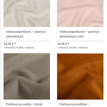
Viskoosipellava – pestyt,
Viskoosipellava – pestyt,
yksiväriset,
yksiväriset, lohi
luonnonväriset
14,19 € *
14,19 € *
1
metriä
| 14,19 € / metriä
1
metriä
| 14,19 € / metriä
Pellava puuvilla - Sand
Pellava puuvillaa -