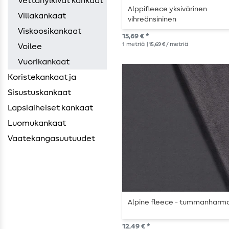
Vettähylkivät kankaat
Alppifleece yksivärinen
Villakankaat
vihreänsininen
Viskoosikankaat
15,69 € *
1
metriä
| 15,69 € / metriä
Voilee
Vuorikankaat
Koristekankaat ja
Sisustuskankaat
Lapsiaiheiset kankaat
Luomukankaat
Vaatekangasuutuudet
Alpine fleece - tummanharm
12,49 € *