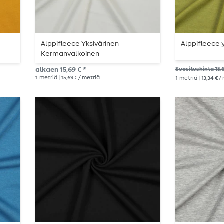
Alppifleece Yksivärinen
Alppifleece y
Kermanvalkoinen
alkaen 15,69 € *
Suositushinta 15,
1
metriä
| 15,69 € / metriä
1
metriä
| 13,34 € 