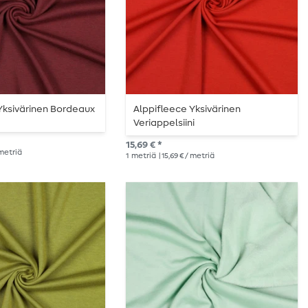
Yksivärinen Bordeaux
Alppifleece Yksivärinen
Veriappelsiini
15,69 € *
 metriä
1
metriä
| 15,69 € / metriä