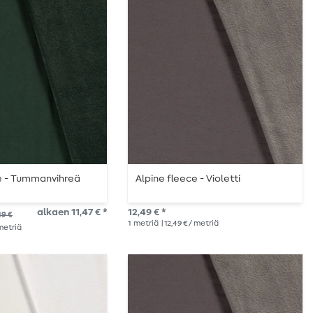
ce - Tummanvihreä
Alpine fleece - Violetti
alkaen 11,47 € *
12,49 € *
49 €
1
metriä
| 12,49 € / metriä
 metriä