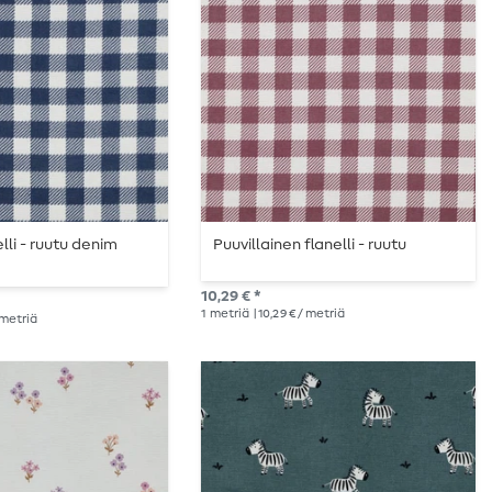
elli - ruutu denim
Puuvillainen flanelli - ruutu
10,29 € *
1
metriä
| 10,29 € / metriä
/ metriä