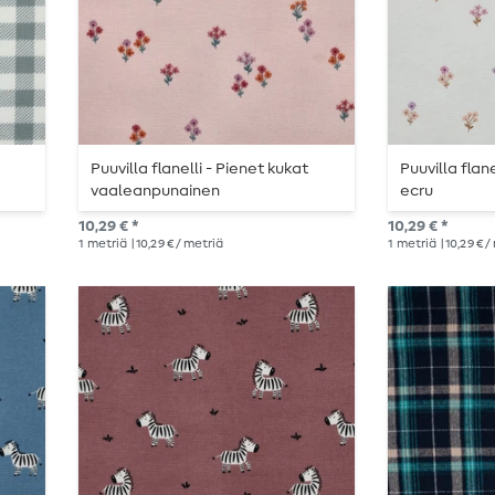
Puuvilla flanelli - Pienet kukat
Puuvilla flan
vaaleanpunainen
ecru
10,29 € *
10,29 € *
1
metriä
| 10,29 € / metriä
1
metriä
| 10,29 € 