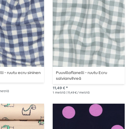
lli - ruutu ecru sininen
Puuvillaflanelli - ruutu Ecru
salvianvihreä
11,49 € *
 metriä
1
metriä
| 11,49 € / metriä