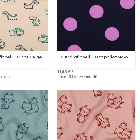
flanelli - Dinos Beige
Puuvillaflanelli - Isot pallot Navy
11,49 € *
 metriä
1
metriä
| 11,49 € / metriä