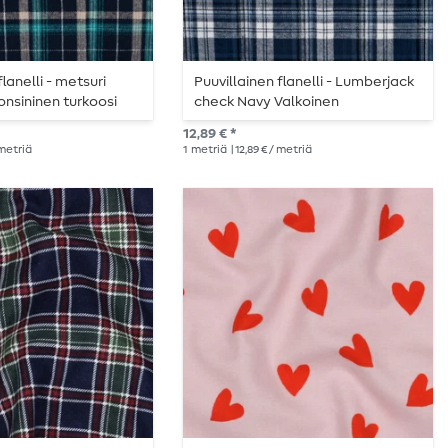
flanelli - metsuri
Puuvillainen flanelli - Lumberjack
onsininen turkoosi
check Navy Valkoinen
12,89 € *
 metriä
1
metriä
| 12,89 € / metriä