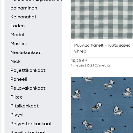
painaminen
Keinonahat
Loden
Modal
Musliini
Puuvilla flanelli - ruutu salvia
vihreä
Neulekankaat
10,29 € *
Nicki
1
metriä
| 10,29 € / metriä
Paljettikankaat
Paneeli
Pellavakankaat
Pikee
Pitsikankaat
Plyysi
Polyesterikankaat
Puuvillakankaat