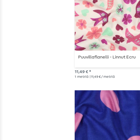
Puuvillaflanelli - Linnut Ecru
11,49 € *
1
metriä
| 11,49 € / metriä