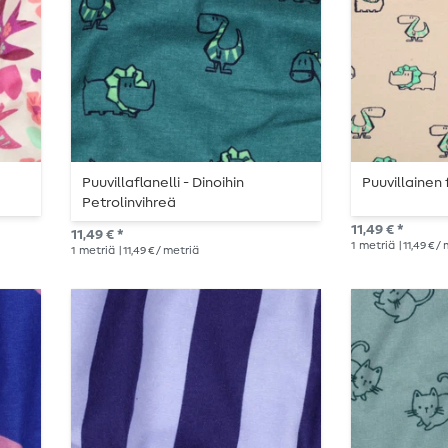
Puuvillaflanelli - Dinoihin
Puuvillainen 
Petrolinvihreä
11,49 € *
11,49 € *
1
metriä
| 11,49 € /
1
metriä
| 11,49 € / metriä