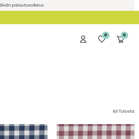
äivän palautusoikeus
0
0
83 Tulosta