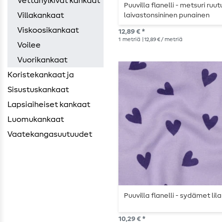
Vettähylkivät kankaat
Puuvilla flanelli - metsuri ruut
Villakankaat
laivastonsininen punainen
Viskoosikankaat
12,89 € *
1
metriä
| 12,89 € / metriä
Voilee
Vuorikankaat
Koristekankaat ja
Sisustuskankaat
Lapsiaiheiset kankaat
Luomukankaat
Vaatekangasuutuudet
Puuvilla flanelli - sydämet lila
10,29 € *