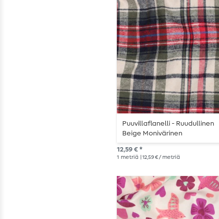
Puuvillaflanelli - Ruudullinen
Beige Monivärinen
12,59 € *
1
metriä
| 12,59 € / metriä