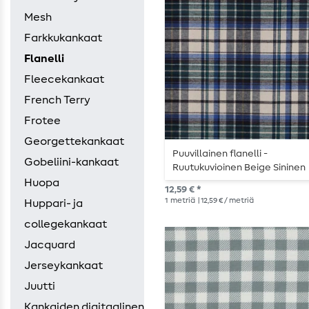
Mesh
Farkkukankaat
Flanelli
Fleecekankaat
French Terry
Frotee
Georgettekankaat
Puuvillainen flanelli -
Gobeliini-kankaat
Ruutukuvioinen Beige Sininen
Monivärinen
Huopa
12,59 € *
1
metriä
| 12,59 € / metriä
Huppari- ja
collegekankaat
Jacquard
Jerseykankaat
Juutti
Kankaiden digitaalinen