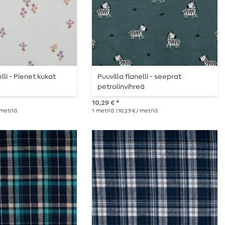
elli - Pienet kukat
Puuvilla flanelli - seeprat
petrolinvihreä
10,29 € *
/ metriä
1
metriä
| 10,29 € / metriä