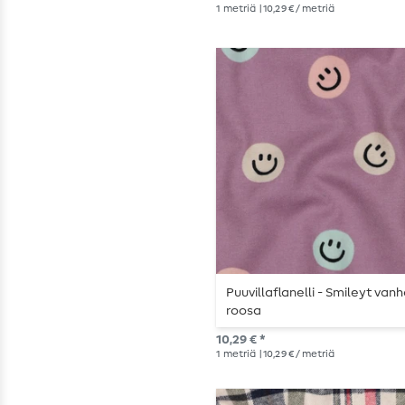
1
metriä
| 10,29 € / metriä
Puuvillaflanelli - Smileyt van
roosa
10,29 € *
1
metriä
| 10,29 € / metriä