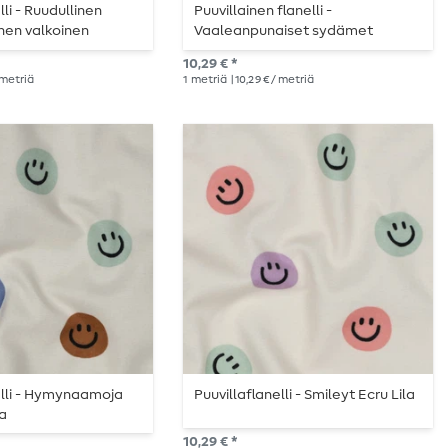
lli - Ruudullinen
Puuvillainen flanelli -
inen valkoinen
Vaaleanpunaiset sydämet
10,29 € *
/ metriä
1
metriä
| 10,29 € / metriä
elli - Hymynaamoja
Puuvillaflanelli - Smileyt Ecru Lila
ea
10,29 € *