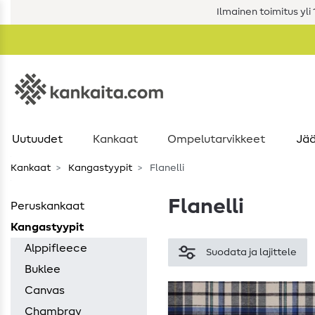
Ilmainen toimitus yli 1
Uutuudet
Kankaat
Ompelutarvikkeet
Jää
Kankaat
Kangastyypit
Flanelli
Flanelli
Peruskankaat
Kangastyypit
Alppifleece
Suodata ja lajittele
Buklee
Canvas
Chambray