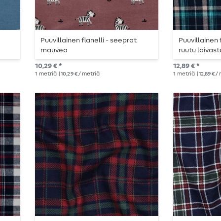
Puuvillainen flanelli - seeprat
Puuvillainen 
mauvea
ruutu laivast
10,29 € *
12,89 € *
1
metriä
| 10,29 € / metriä
1
metriä
| 12,89 € /