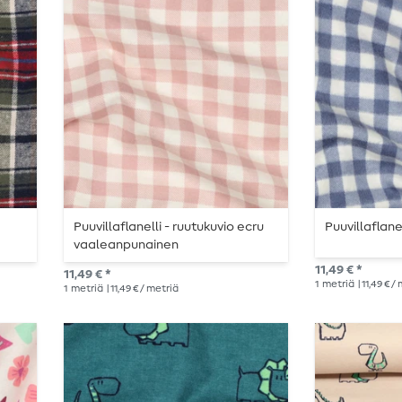
Puuvillaflanelli - ruutukuvio ecru
Puuvillaflane
vaaleanpunainen
11,49 € *
11,49 € *
1
metriä
| 11,49 € /
1
metriä
| 11,49 € / metriä