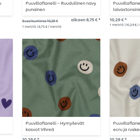
u
Puuvillaflanelli – Ruudullinen navy
Puuvillaflane
punainen
laivastonsin
alkaen 8,75 € *
10,29 € *
Suositushinta 10,29 €
1
metriä
| 10,29 € 
1
metriä
| 8,75 € / metriä
Puuvillaflanelli - Hymyilevät
Puuvillaflan
kasvot Vihreä
ecru ja rusk
10,29 € *
10,29 € *