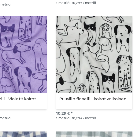
1
metriä
| 10,29 € / metriä
/ metriä
lli - Violetit koirat
Puuvilla flanelli - koirat valkoinen
10,29 € *
/ metriä
1
metriä
| 10,29 € / metriä