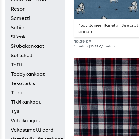
Resori
Sametti
Puuvillainen flanelli - Seeprat
Satiini
sininen
Sifonki
10,29 € *
Skubakankaat
1
metriä
| 10,29 € / metriä
Softshell
Tafti
Teddykankaat
Tekoturkis
Tencel
Tikkikankaat
Tylli
Vahakangas
Vakosametti cord