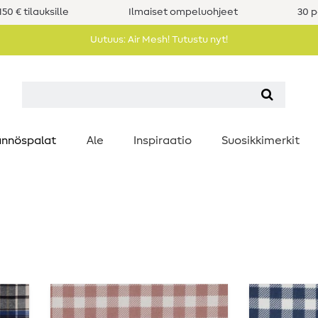
50 € tilauksille
Ilmaiset ompeluohjeet
30 p
Uutuus: Air Mesh! Tutustu nyt!
nnöspalat
Ale
Inspiraatio
Suosikkimerkit