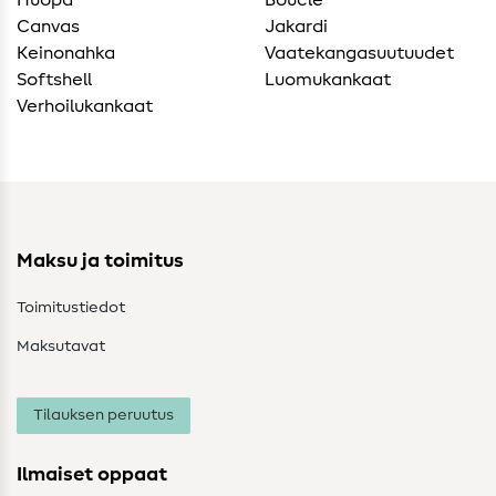
Huopa
Bouclé
Canvas
Jakardi
Keinonahka
Vaatekangasuutuudet
Softshell
Luomukankaat
Verhoilukankaat
Maksu ja toimitus
Toimitustiedot
Maksutavat
Tilauksen peruutus
Ilmaiset oppaat