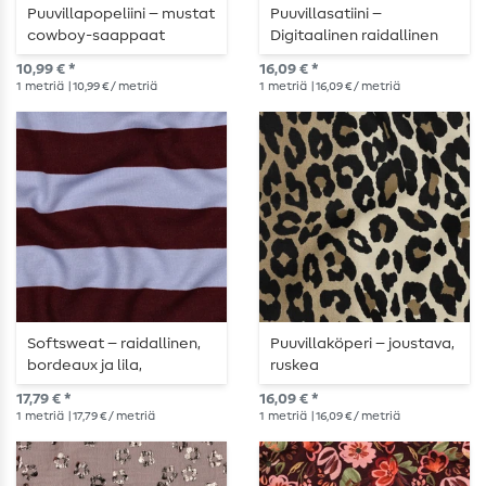
Puuvillapopeliini – mustat
Puuvillasatiini –
cowboy-saappaat
Digitaalinen raidallinen
abstrakti Bordeaux
10,99 € *
16,09 € *
1
metriä
| 10,99 € / metriä
1
metriä
| 16,09 € / metriä
Softsweat – raidallinen,
Puuvillaköperi – joustava,
bordeaux ja lila,
ruskea
karhennettu
17,79 € *
16,09 € *
1
metriä
| 17,79 € / metriä
1
metriä
| 16,09 € / metriä