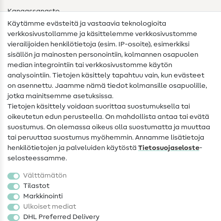
Kangassanasto
Käytämme evästeitä ja vastaavia teknologioita
Ompelusanasto
verkkosivustollamme ja käsittelemme verkkosivustomme
vierailijoiden henkilötietoja (esim. IP-osoite), esimerkiksi
Ompeluohjeet
sisällön ja mainosten personointiin, kolmannen osapuolen
median integrointiin tai verkkosivustomme käytön
Apua ja yhteystiedot
analysointiin. Tietojen käsittely tapahtuu vain, kun evästeet
on asennettu. Jaamme nämä tiedot kolmansille osapuolille,
Yhteystiedot
jotka mainitsemme asetuksissa.
Tietoa omistajanvaihdoksesta
Tietojen käsittely voidaan suorittaa suostumuksella tai
oikeutetun edun perusteella. On mahdollista antaa tai evätä
FAQ
suostumus. On olemassa oikeus olla suostumatta ja muuttaa
tai peruuttaa suostumus myöhemmin. Annamme lisätietoja
Peruutusoikeus
henkilötietojen ja palveluiden käytöstä
Tietosuojaseloste
-
Suosittu
selosteessamme.
Välttämätön
Kankaat
Tilastot
Markkinointi
Ompelutarvikkeet
Ulkoiset mediat
Ale
DHL Preferred Delivery