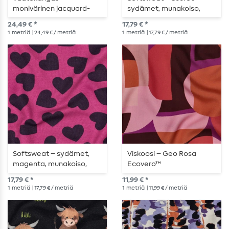
monivärinen jacquard-
sydämet, munakoiso,
kuvio, kukkakuvio
magenta, karhennettu
24,49 € *
17,79 € *
1
metriä
| 24,49 € / metriä
1
metriä
| 17,79 € / metriä
Softsweat – sydämet,
Viskoosi – Geo Rosa
magenta, munakoiso,
Ecovero™
karhennettu
17,79 € *
11,99 € *
1
metriä
| 17,79 € / metriä
1
metriä
| 11,99 € / metriä