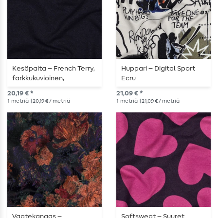
Kesäpaita – French Terry,
Huppari – Digital Sport
farkkukuvioinen,
Ecru
indigonsininen
20,19 € *
21,09 € *
1
metriä
| 20,19 € / metriä
1
metriä
| 21,09 € / metriä
Vaatekangas –
Softsweat – Suuret