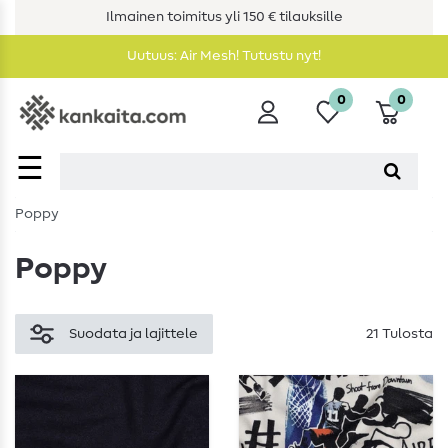
Ilmainen toimitus yli 150 € tilauksille
Uutuus: Air Mesh! Tutustu nyt!
0
0
☰
Poppy
Poppy
Suodata ja lajittele
21 Tulosta