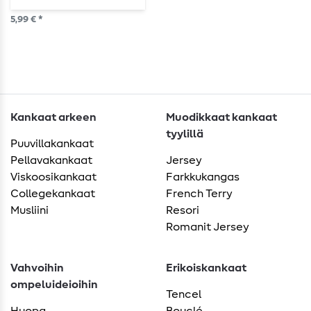
5,99 € *
Kankaat arkeen
Muodikkaat kankaat
tyylillä
Puuvillakankaat
Pellavakankaat
Jersey
Viskoosikankaat
Farkkukangas
Collegekankaat
French Terry
Musliini
Resori
Romanit Jersey
Vahvoihin
Erikoiskankaat
ompeluideioihin
Tencel