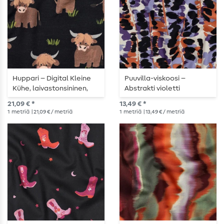
Huppari – Digital Kleine
Puuvilla-viskoosi –
Kühe, laivastonsininen,
Abstrakti violetti
karhennettu
21,09 € *
13,49 € *
1
metriä
| 21,09 € / metriä
1
metriä
| 13,49 € / metriä