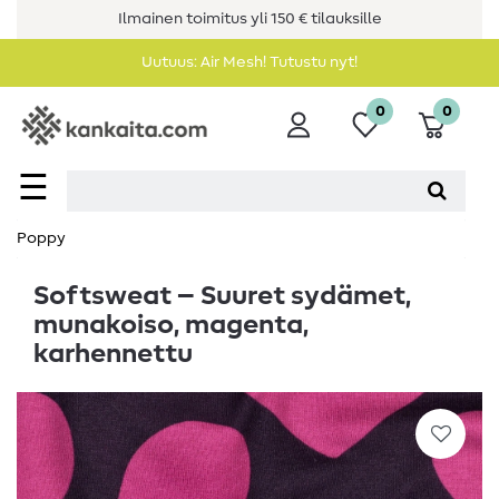
Ilmainen toimitus yli 150 € tilauksille
Uutuus: Air Mesh! Tutustu nyt!
0
0
☰
Poppy
Softsweat – Suuret sydämet,
munakoiso, magenta,
karhennettu