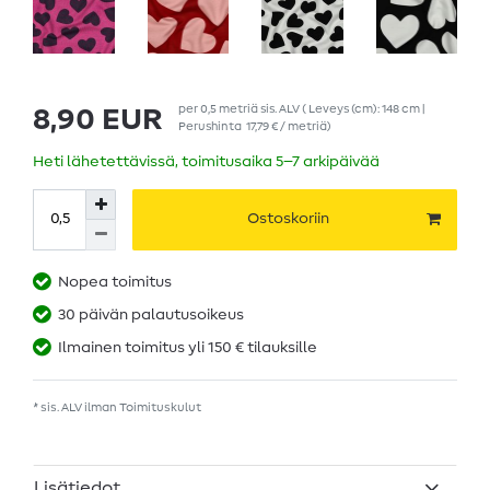
per
0,5
metriä
sis. ALV
( Leveys (cm): 148 cm |
8,90 EUR
Perushinta
17,79 € / metriä
)
Heti lähetettävissä, toimitusaika 5–7 arkipäivää
Ostoskoriin
Nopea toimitus
30 päivän palautusoikeus
Ilmainen toimitus yli 150 € tilauksille
* sis. ALV ilman
Toimituskulut
Lisätiedot