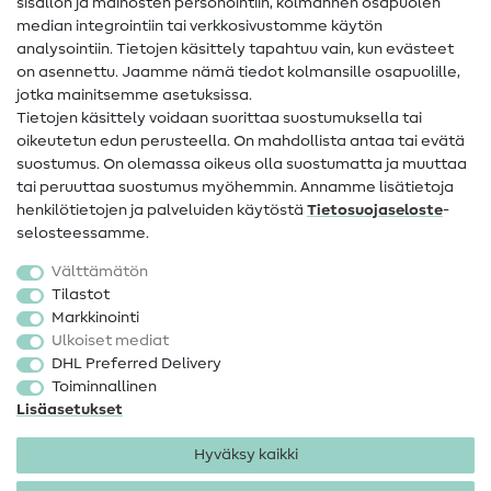
sisällön ja mainosten personointiin, kolmannen osapuolen
median integrointiin tai verkkosivustomme käytön
Apua ja yhteystiedot
analysointiin. Tietojen käsittely tapahtuu vain, kun evästeet
on asennettu. Jaamme nämä tiedot kolmansille osapuolille,
Yhteystiedot
jotka mainitsemme asetuksissa.
Tietoa omistajanvaihdoksesta
Tietojen käsittely voidaan suorittaa suostumuksella tai
oikeutetun edun perusteella. On mahdollista antaa tai evätä
FAQ
suostumus. On olemassa oikeus olla suostumatta ja muuttaa
tai peruuttaa suostumus myöhemmin. Annamme lisätietoja
Peruutusoikeus
henkilötietojen ja palveluiden käytöstä
Tietosuojaseloste
-
Suosittu
selosteessamme.
Välttämätön
Kankaat
Tilastot
Markkinointi
Ompelutarvikkeet
Ulkoiset mediat
Ale
DHL Preferred Delivery
Toiminnallinen
Lisäasetukset
Hyväksy kaikki