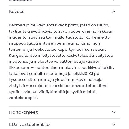
Kuvaus
Pehmeä ja mukava softsweat-paita, jossa on suuria,
tyyliteltyjä sydänkuvioita syvän aubergine- ja kirkkaan
magenta-sävyissä tummalla taustalla. Karhennettu
sisäpuoli takaa erityisen pehmeän ja lämpimän
tuntuman ja houkuttelee käpertymään sen sisään.
Kangas tuntuu miellyttävältä kosketukselta, säilyttää
muotonsa ja mukautuu vaivattomasti jokaiseen
liikkeeseen – ihanteellinen mukaviin suosikkivaatteisiin,
jotka ovat samalla moderneja ja leikkisiä. Olipa
kyseessä sitten rentoja yläosia, mukavia housuja,
viihtyisiä mekkoja tai suloisia lastenvaatteita: tämä
sydänkuvio tuo väriä, lämpöä ja hyvää mieltä
vaatekaappiisi.
Hoito-ohjeet
EU:n vastuuhenkilö