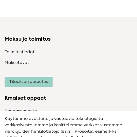
Maksu ja toimitus
Toimitustiedot
Maksutavat
Tilauksen peruutus
Ilmaiset oppaat
Kangassanasto
Käytämme evästeitä ja vastaavia teknologioita
Ompelusanasto
verkkosivustollamme ja käsittelemme verkkosivustomme
vierailijoiden henkilötietoja (esim. IP-osoite), esimerkiksi
Ompeluohjeet