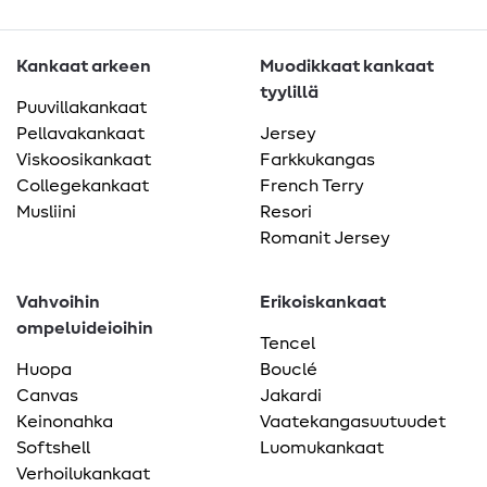
Kankaat arkeen
Muodikkaat kankaat
tyylillä
Puuvillakankaat
Pellavakankaat
Jersey
Viskoosikankaat
Farkkukangas
Collegekankaat
French Terry
Musliini
Resori
Romanit Jersey
Vahvoihin
Erikoiskankaat
ompeluideioihin
Tencel
Huopa
Bouclé
Canvas
Jakardi
Keinonahka
Vaatekangasuutuudet
Softshell
Luomukankaat
Verhoilukankaat