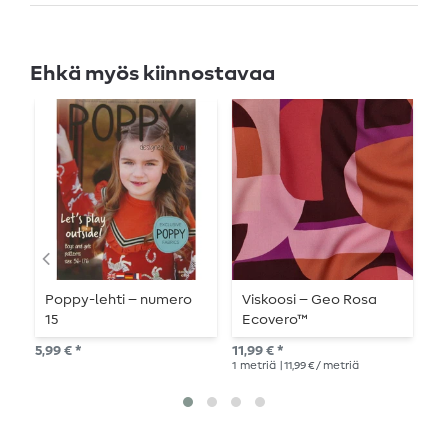
Ehkä myös kiinnostavaa
Poppy-lehti – numero
Viskoosi – Geo Rosa
J
15
Ecovero™
k
v
5,99 € *
11,99 € *
18,
1
metriä
| 11,99 € / metriä
1
me