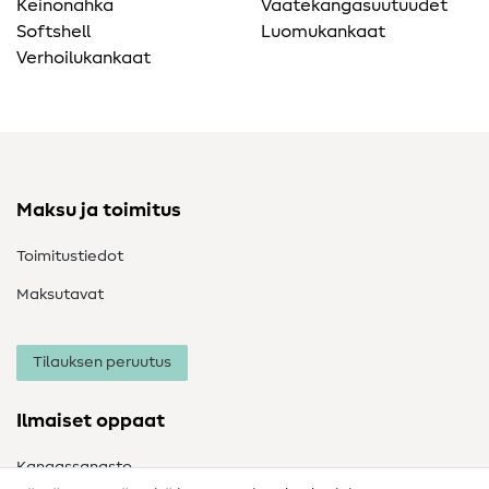
Keinonahka
Vaatekangasuutuudet
Softshell
Luomukankaat
Verhoilukankaat
Maksu ja toimitus
Toimitustiedot
Maksutavat
Tilauksen peruutus
Ilmaiset oppaat
Kangassanasto