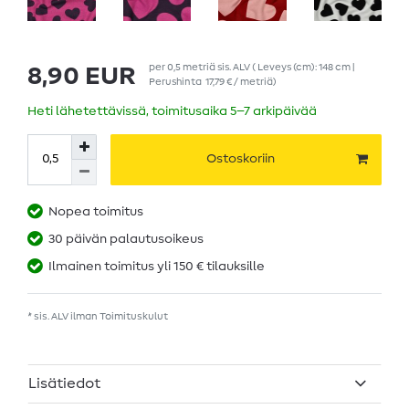
per
0,5
metriä
sis. ALV
( Leveys (cm): 148 cm |
8,90 EUR
Perushinta
17,79 € / metriä
)
Heti lähetettävissä, toimitusaika 5–7 arkipäivää
Ostoskoriin
Nopea toimitus
30 päivän palautusoikeus
Ilmainen toimitus yli 150 € tilauksille
* sis. ALV ilman
Toimituskulut
Lisätiedot