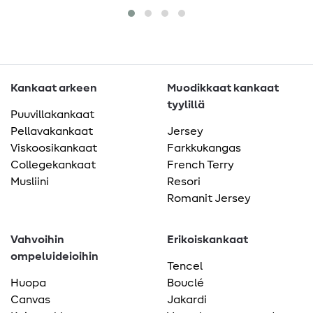
Kankaat arkeen
Muodikkaat kankaat
tyylillä
Puuvillakankaat
Pellavakankaat
Jersey
Viskoosikankaat
Farkkukangas
Collegekankaat
French Terry
Musliini
Resori
Romanit Jersey
Vahvoihin
Erikoiskankaat
ompeluideioihin
Tencel
Huopa
Bouclé
Canvas
Jakardi