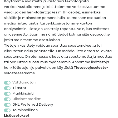
Käytämme evästeitä ja vastaavia teknologioita
Ompelusanasto
verkkosivustollamme ja käsittelemme verkkosivustomme
vierailijoiden henkilötietoja (esim. IP-osoite), esimerkiksi
Ompeluohjeet
sisällön ja mainosten personointiin, kolmannen osapuolen
median integrointiin tai verkkosivustomme käytön
Apua ja yhteystiedot
analysointiin. Tietojen käsittely tapahtuu vain, kun evästeet
on asennettu. Jaamme nämä tiedot kolmansille osapuolille,
Yhteystiedot
jotka mainitsemme asetuksissa.
Tietoa omistajanvaihdoksesta
Tietojen käsittely voidaan suorittaa suostumuksella tai
oikeutetun edun perusteella. On mahdollista antaa tai evätä
FAQ
suostumus. On olemassa oikeus olla suostumatta ja muuttaa
tai peruuttaa suostumus myöhemmin. Annamme lisätietoja
Peruutusoikeus
henkilötietojen ja palveluiden käytöstä
Tietosuojaseloste
-
Suosittu
selosteessamme.
Välttämätön
Kankaat
Tilastot
Markkinointi
Ompelutarvikkeet
Ulkoiset mediat
Ale
DHL Preferred Delivery
Toiminnallinen
Lisäasetukset