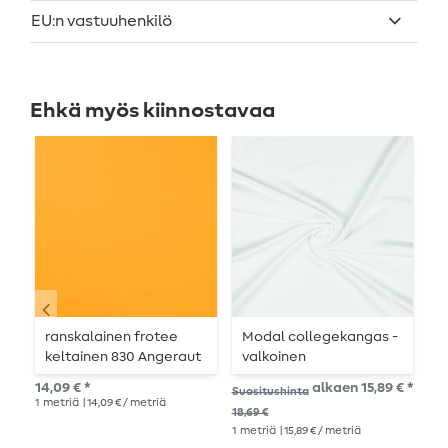
EU:n vastuuhenkilö
Ehkä myös kiinnostavaa
ranskalainen frotee
Modal collegekangas -
S
keltainen 830 Angeraut
valkoinen
K
14,09 € *
alkaen 15,89 € *
16,
Suositushinta
1
metriä
| 14,09 € / metriä
1
me
18,69 €
1
metriä
| 15,89 € / metriä