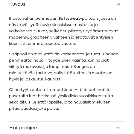
Kuvaus
Ihastu tähän pehmeään
Softsweat
-paitaan, jossa on
näyttävä sydänkuvio klassisissa mustassa ja
valkoisessa. Suuret, selkeästi piirretyt sydämet tuovat
modernin, graafisen vivahteen ja erottuvat erityisen
kauniisti tummaa taustaa vasten.
Sisäpuoli on miellyttävän karhennettu ja tuntuu ihanan
pehmeältä iholla – täydellinen valinta, kun haluat
viihtyä mukavasti ja lämpimästi. Kangas on
miellyttävän tarttuva, säilyttää kuitenkin muotonsa
hyvin ja laskeutuu kauniisti.
Olipa tyyli rento tai romanttinen – tällä pehmeällä
puserolla luot hetkessä yksilöllisiä suosikkivaatteita
sekä aikuisille että lapsille, joita haluaisit mieluiten
pitää päälläsi joka päivä.
Hoito-ohjeet