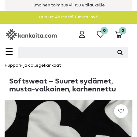
Ilmainen toimitus yli 150 € tilauksille
Uutuus: Air Mesh! Tutustu nyt!
0
0
☰
Huppari- ja collegekankaat
Softsweat – Suuret sydämet,
musta-valkoinen, karhennettu