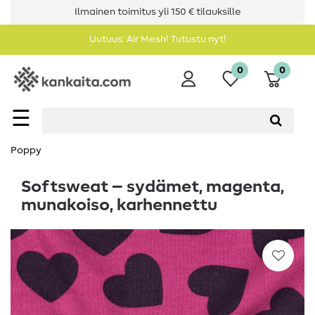
Ilmainen toimitus yli 150 € tilauksille
Uutuus: Air Mesh! Tutustu nyt!
0
0
☰
Poppy
Softsweat – sydämet, magenta,
munakoiso, karhennettu