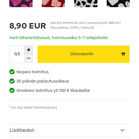
per
0,5
metriä
sis. ALV
( Leveys (cm): 148 cm |
8,90 EUR
Perushinta
17,79 € / metriä
)
Heti lähetettävissä, toimitusaika 5–7 arkipäivää
Ostoskoriin
Nopea toimitus
30 päivän palautusoikeus
Ilmainen toimitus yli 150 € tilauksille
* sis. ALV ilman
Toimituskulut
Lisätiedot