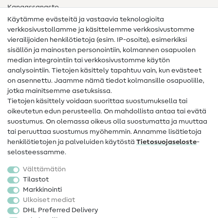
Kangassanasto
Käytämme evästeitä ja vastaavia teknologioita
Ompelusanasto
verkkosivustollamme ja käsittelemme verkkosivustomme
vierailijoiden henkilötietoja (esim. IP-osoite), esimerkiksi
Ompeluohjeet
sisällön ja mainosten personointiin, kolmannen osapuolen
median integrointiin tai verkkosivustomme käytön
Apua ja yhteystiedot
analysointiin. Tietojen käsittely tapahtuu vain, kun evästeet
on asennettu. Jaamme nämä tiedot kolmansille osapuolille,
Yhteystiedot
jotka mainitsemme asetuksissa.
Tietoa omistajanvaihdoksesta
Tietojen käsittely voidaan suorittaa suostumuksella tai
oikeutetun edun perusteella. On mahdollista antaa tai evätä
FAQ
suostumus. On olemassa oikeus olla suostumatta ja muuttaa
tai peruuttaa suostumus myöhemmin. Annamme lisätietoja
Peruutusoikeus
henkilötietojen ja palveluiden käytöstä
Tietosuojaseloste
-
Suosittu
selosteessamme.
Välttämätön
Kankaat
Tilastot
Markkinointi
Ompelutarvikkeet
Ulkoiset mediat
Ale
DHL Preferred Delivery