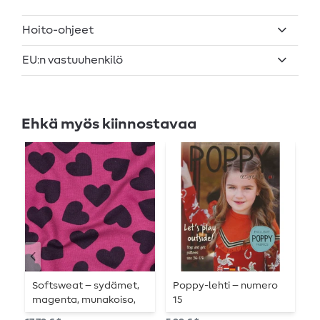
Hoito-ohjeet
EU:n vastuuhenkilö
Ehkä myös kiinnostavaa
Softsweat – sydämet,
Poppy-lehti – numero
K
magenta, munakoiso,
15
T
karhennettu
i