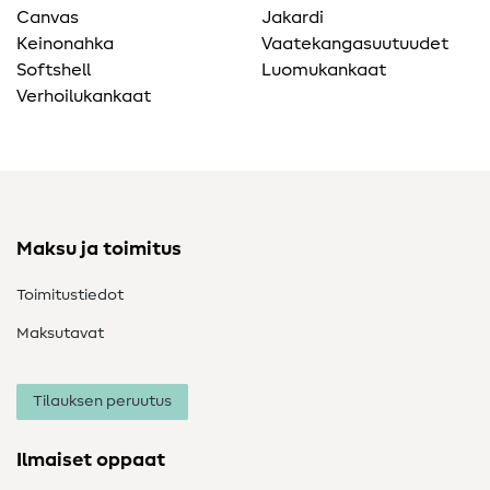
Canvas
Jakardi
Keinonahka
Vaatekangasuutuudet
Softshell
Luomukankaat
Verhoilukankaat
Maksu ja toimitus
Toimitustiedot
Maksutavat
Tilauksen peruutus
Ilmaiset oppaat