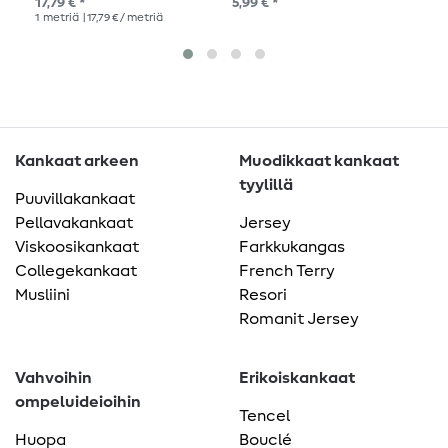
17,79 € *
5,99 € *
20,
1
metriä
| 17,79 € / metriä
1
me
Kankaat arkeen
Muodikkaat kankaat
tyylillä
Puuvillakankaat
Pellavakankaat
Jersey
Viskoosikankaat
Farkkukangas
Collegekankaat
French Terry
Musliini
Resori
Romanit Jersey
Vahvoihin
Erikoiskankaat
ompeluideioihin
Tencel
Huopa
Bouclé