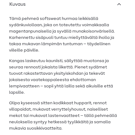
Kuvaus
Tämä pehmeä softsweat hurmaa leikkisällä
sydänkuviollaan, joka on toteutettu voimakkaalla
magentanpunaisella ja syvällä munakoisonvärisellä.
Karhennettu sisäpuoli tuntuu miellyttävältä iholla ja
takaa mukavan lämpimän tuntuman – täydellinen
viileille päiville.
Kangas laskeutuu kauniisti, säilyttää muotonsa ja
seuraa rennosti jokaista liikettä. Pienet sydämet
tuovat rakastettavan yksityiskohdan ja tekevät
jokaisesta vaatekappaleesta ehdottoman
lempivaatteen – sopii yhtä lailla sekä aikuisille että
lapsille.
Olipa kyseessä sitten kodikkaat hupparit, rennot
villapaidat, mukavat verryttelyhousut, naiselliset
mekot tai mukavat lastenvaatteet – tällä pehmeällä
neuloksella syntyy hetkessä tyylikkäitä ja samalla
mukavia suosikkivaatteita.