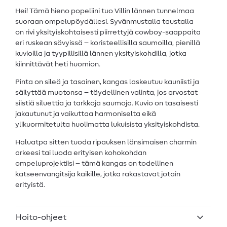
Hei! Tämä hieno popeliini tuo Villin lännen tunnelmaa
suoraan ompelupöydällesi. Syvänmustalla taustalla
on rivi yksityiskohtaisesti piirrettyjä cowboy-saappaita
eri ruskean sävyissä – koristeellisilla saumoilla, pienillä
kuvioilla ja tyypillisillä lännen yksityiskohdilla, jotka
kiinnittävät heti huomion.
Pinta on sileä ja tasainen, kangas laskeutuu kauniisti ja
säilyttää muotonsa – täydellinen valinta, jos arvostat
siistiä siluettia ja tarkkoja saumoja. Kuvio on tasaisesti
jakautunut ja vaikuttaa harmoniselta eikä
ylikuormitetulta huolimatta lukuisista yksityiskohdista.
Haluatpa sitten tuoda ripauksen länsimaisen charmin
arkeesi tai luoda erityisen kohokohdan
ompeluprojektiisi – tämä kangas on todellinen
katseenvangitsija kaikille, jotka rakastavat jotain
erityistä.
Hoito-ohjeet