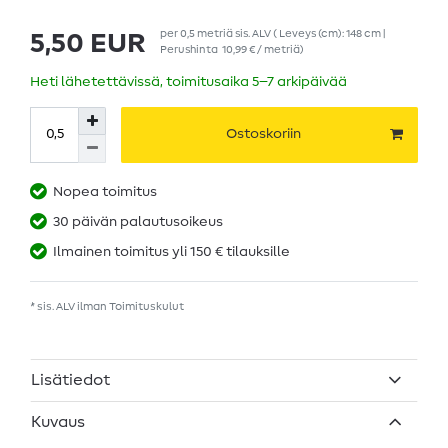
per
0,5
metriä
sis. ALV
( Leveys (cm): 148 cm |
5,50 EUR
Perushinta
10,99 € / metriä
)
Heti lähetettävissä, toimitusaika 5–7 arkipäivää
Ostoskoriin
Nopea toimitus
30 päivän palautusoikeus
Ilmainen toimitus yli 150 € tilauksille
* sis. ALV ilman
Toimituskulut
Lisätiedot
Kuvaus