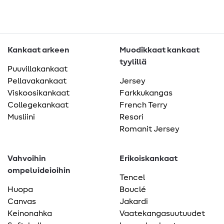
Kankaat arkeen
Muodikkaat kankaat
tyylillä
Puuvillakankaat
Pellavakankaat
Jersey
Viskoosikankaat
Farkkukangas
Collegekankaat
French Terry
Musliini
Resori
Romanit Jersey
Vahvoihin
Erikoiskankaat
ompeluideioihin
Tencel
Huopa
Bouclé
Canvas
Jakardi
Keinonahka
Vaatekangasuutuudet