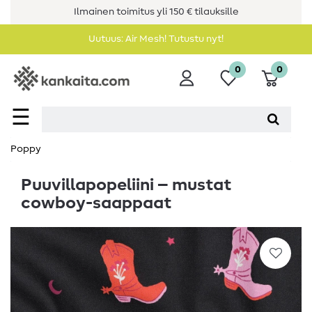
Ilmainen toimitus yli 150 € tilauksille
Uutuus: Air Mesh! Tutustu nyt!
0
0
☰
Poppy
Puuvillapopeliini – mustat
cowboy-saappaat