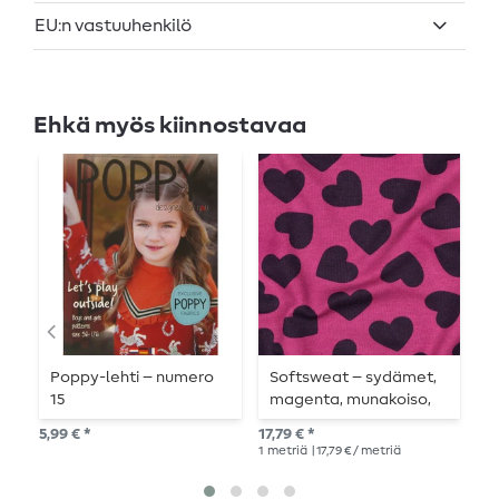
EU:n vastuuhenkilö
Ehkä myös kiinnostavaa
Poppy-lehti – numero
Softsweat – sydämet,
K
15
magenta, munakoiso,
T
karhennettu
i
5,99 € *
17,79 € *
20,
1
metriä
| 17,79 € / metriä
1
me