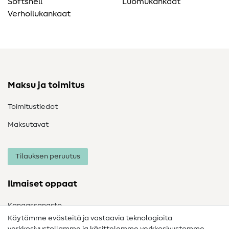
Softshell
Luomukankaat
Verhoilukankaat
Maksu ja toimitus
Toimitustiedot
Maksutavat
Tilauksen peruutus
Ilmaiset oppaat
Kangassanasto
Käytämme evästeitä ja vastaavia teknologioita
Ompelusanasto