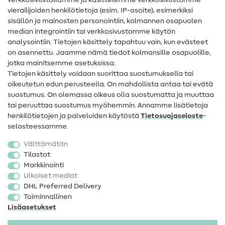
verkkosivustollamme ja käsittelemme verkkosivustomme
vierailijoiden henkilötietoja (esim. IP-osoite), esimerkiksi
Ompeluohjeet
sisällön ja mainosten personointiin, kolmannen osapuolen
median integrointiin tai verkkosivustomme käytön
Apua ja yhteystiedot
analysointiin. Tietojen käsittely tapahtuu vain, kun evästeet
on asennettu. Jaamme nämä tiedot kolmansille osapuolille,
Yhteystiedot
jotka mainitsemme asetuksissa.
Tietoa omistajanvaihdoksesta
Tietojen käsittely voidaan suorittaa suostumuksella tai
oikeutetun edun perusteella. On mahdollista antaa tai evätä
FAQ
suostumus. On olemassa oikeus olla suostumatta ja muuttaa
tai peruuttaa suostumus myöhemmin. Annamme lisätietoja
Peruutusoikeus
henkilötietojen ja palveluiden käytöstä
Tietosuojaseloste
-
Suosittu
selosteessamme.
Välttämätön
Kankaat
Tilastot
Markkinointi
Ompelutarvikkeet
Ulkoiset mediat
Ale
DHL Preferred Delivery
Toiminnallinen
Lisäasetukset