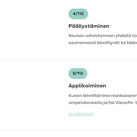
4/112
Päällystäminen
Reunan vahvistaminen yhdellä ta
saumanvarat kiinnittyvät tai kää
5/112
Applikoiminen
Kuvion kiinnittäminen kankaaseen.
ompelukoneella ja/tai Vliesofix- t
Applikaatiot