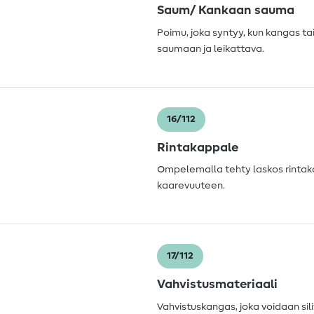
Saum/ Kankaan sauma
Poimu, joka syntyy, kun kangas t
saumaan ja leikattava.
16/112
Rintakappale
Ompelemalla tehty laskos rintak
kaarevuuteen.
17/112
Vahvistusmateriaali
Vahvistuskangas, joka voidaan si