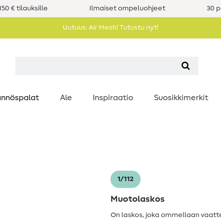
50 € tilauksille
Ilmaiset ompeluohjeet
30 p
Uutuus: Air Mesh! Tutustu nyt!
nnöspalat
Ale
Inspiraatio
Suosikkimerkit
1/112
Muotolaskos
On laskos, joka ommellaan vaatt