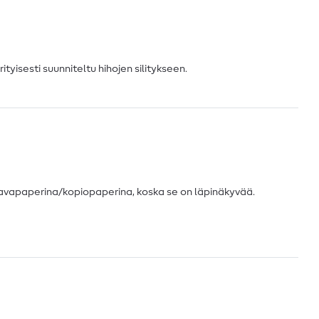
rityisesti suunniteltu hihojen silitykseen.
aavapaperina/kopiopaperina, koska se on läpinäkyvää.