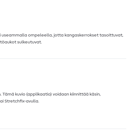
i useammalla ompeleella, jotta kangaskerrokset tasoittuvat,
ntöaukot sulkeutuvat.
 Tämä kuvio (applikaatio) voidaan kiinnittää käsin,
ai Stretchfix-avulla.