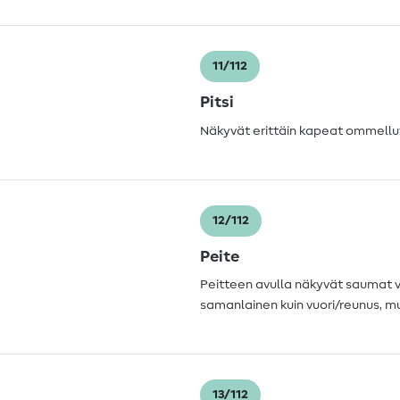
11/112
Pitsi
Näkyvät erittäin kapeat ommellut
12/112
Peite
Peitteen avulla näkyvät saumat vo
samanlainen kuin vuori/reunus, 
13/112