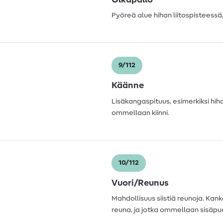
Pyöreä alue hihan liitospisteessä,
9/112
Käänne
Lisäkangaspituus, esimerkiksi hih
ommellaan kiinni.
10/112
Vuori/Reunus
Mahdollisuus siistiä reunoja. Kank
reuna, ja jotka ommellaan sisäpuol