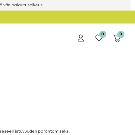
äivän palautusoikeus
0
0
eeseen istuvuuden parantamiseksi.