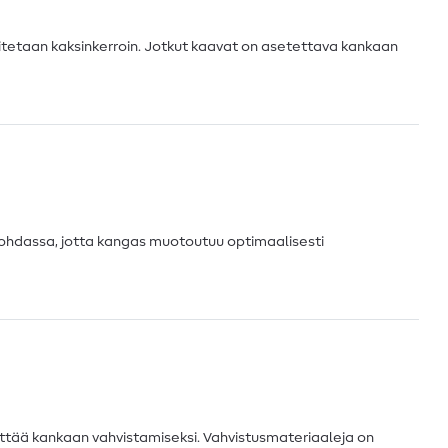
aitetaan kaksinkerroin. Jotkut kaavat on asetettava kankaan
ohdassa, jotta kangas muotoutuu optimaalisesti
littää kankaan vahvistamiseksi. Vahvistusmateriaaleja on