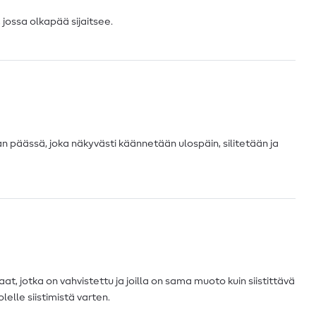
 jossa olkapää sijaitsee.
an päässä, joka näkyvästi käännetään ulospäin, silitetään ja
aat, jotka on vahvistettu ja joilla on sama muoto kuin siistittävä
elle siistimistä varten.