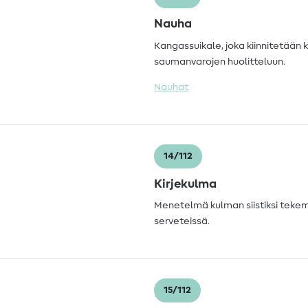
Nauha
Kangassuikale, joka kiinnitetään 
saumanvarojen huolitteluun.
Nauhat
14/112
Kirjekulma
Menetelmä kulman siistiksi tekem
serveteissä.
15/112