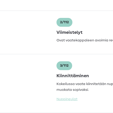
2/112
Viimeistelyt
Ovat vaatekappaleen avoimia reun
3/112
Kiinnittäminen
Kokeilussa vaate kiinnitetään nuppi
muokata sopivaksi.
Nuppineulat