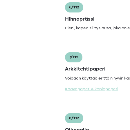
6/112
Hihnaprässi
Pieni, kapea silityslauta, joka on e
7/112
Arkkitehtipaperi
Voidaan käyttää erittäin hyvin k
Kaavapaperi & kopiopaperi
8/112
Olkapallo