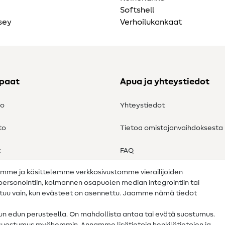
Softshell
sey
Verhoilukankaat
ppaat
Apua ja yhteystiedot
to
Yhteystiedot
to
Tietoa omistajanvaihdoksesta
t
FAQ
amme ja käsittelemme verkkosivustomme vierailijoiden
Peruutusoikeus
n personointiin, kolmannen osapuolen median integrointiin tai
ahtuu vain, kun evästeet on asennettu. Jaamme nämä tiedot
tun edun perusteella. On mahdollista antaa tai evätä suostumus.