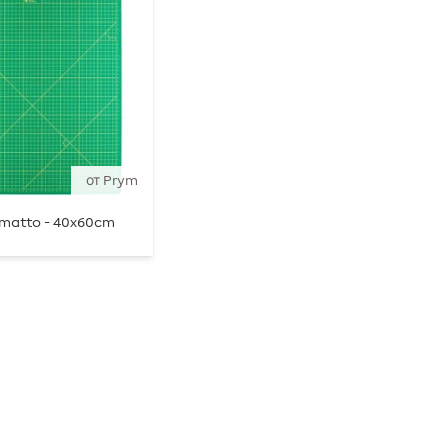
от Prym
umatto - 40x60cm