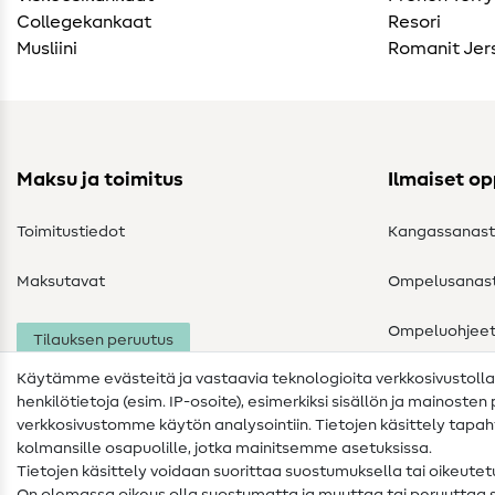
Collegekankaat
Resori
Musliini
Romanit Jer
Maksu ja toimitus
Ilmaiset o
Toimitustiedot
Kangassanas
Maksutavat
Ompelusanas
Ompeluohjee
Tilauksen peruutus
Käytämme evästeitä ja vastaavia teknologioita verkkosivustoll
henkilötietoja (esim. IP-osoite), esimerkiksi sisällön ja mainoste
verkkosivustomme käytön analysointiin. Tietojen käsittely tap
kolmansille osapuolille, jotka mainitsemme asetuksissa.
Tietojen käsittely voidaan suorittaa suostumuksella tai oikeute