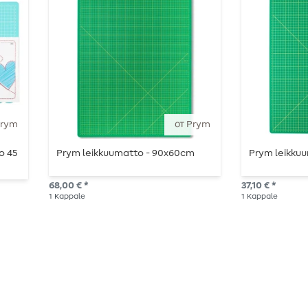
Prym
от Prym
o 45
Prym leikkuumatto - 90x60cm
Prym leikku
68,00 € *
37,10 € *
1
Kappale
1
Kappale