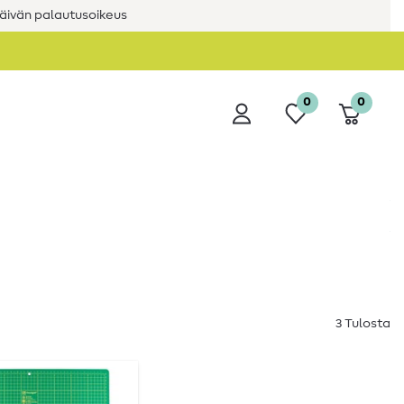
äivän palautusoikeus
0
0
3 Tulosta