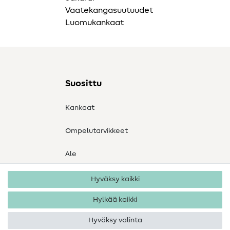
Vaatekangasuutuudet
Luomukankaat
Suosittu
Kankaat
Ompelutarvikkeet
Ale
Hyväksy kaikki
Hylkää kaikki
Hyväksy valinta