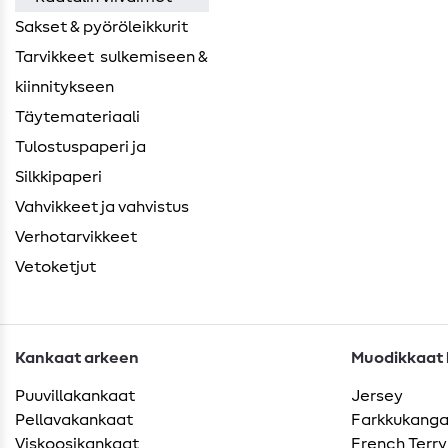
Sakset & pyöröleikkurit
Tarvikkeet ​ sulkemiseen &
kiinnitykseen
Täytemateriaali
Tulostuspaperi ja
Silkkipaperi
Vahvikkeet ja vahvistus
Verhotarvikkeet
Vetoketjut
Kankaat arkeen
Muodikkaat k
Puuvillakankaat
Jersey
Pellavakankaat
Farkkukang
Viskoosikankaat
French Terry