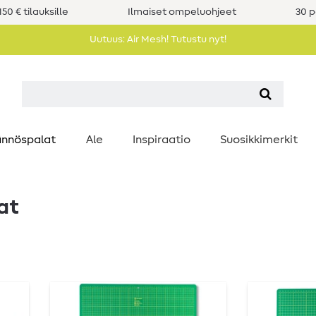
50 € tilauksille
Ilmaiset ompeluohjeet
30 p
Uutuus: Air Mesh! Tutustu nyt!
nnöspalat
Ale
Inspiraatio
Suosikkimerkit
at