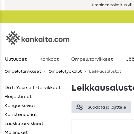
Ilmainen toimitus yli 1
Uutuudet
Kankaat
Ompelutarvikkeet
Jää
Ompelutarvikkeet
Ompelutyökalut
Leikkausalustat
Leikkausalust
Do It Yourself -tarvikkeet
Heijastimet
Kangaskuviot
Suodata ja lajittele
Koristenauhat
Laukkutarvikkeet
Mallinuket