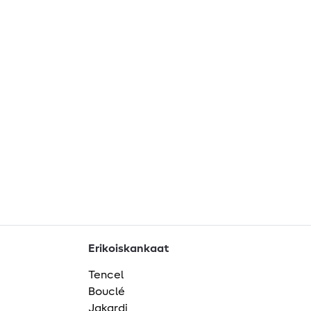
Erikoiskankaat
Tencel
Bouclé
Jakardi