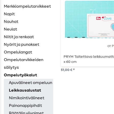
Merkkiompelutarvikkeet
Napit
Nauhat
Neulat
Niitit ja renkaat
Nyörit ja punokset
от 
Ompelulangat
PRYM Taitettava leikkuumatt
Ompelutarvikkeiden ​
x 60 cm
säilytys
51,00 € *
Ompelutyökalut
Apuvälineet ompeluun
Leikkausalustat
Nimikointivälineet
Painonappipihdit
Räätälin viivaimet