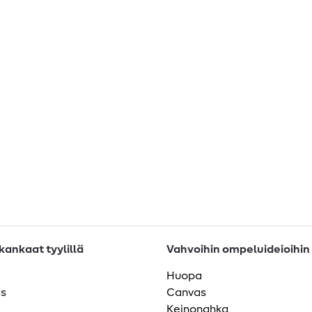
ankaat tyylillä
Vahvoihin ompeluideioihin
Huopa
as
Canvas
Keinonahka