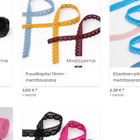
етов
Много цветов
Puuvillapitsi 15mm -
Elastinen pi
metritavarana
metritavara
3,00 € *
2,39 € *
1
metriä
1
metriä