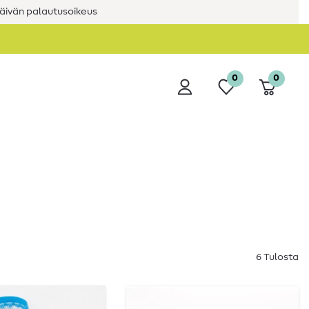
äivän palautusoikeus
0
0
6 Tulosta