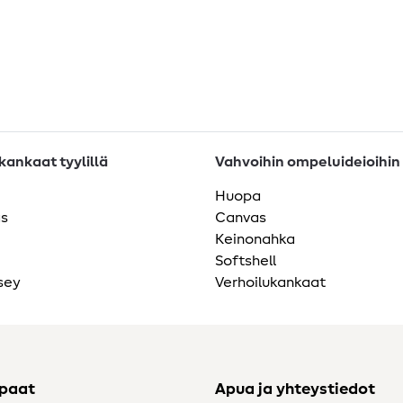
ankaat tyylillä
Vahvoihin ompeluideioihin
Huopa
as
Canvas
Keinonahka
Softshell
sey
Verhoilukankaat
ppaat
Apua ja yhteystiedot