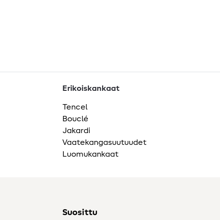
Erikoiskankaat
Tencel
Bouclé
Jakardi
Vaatekangasuutuudet
Luomukankaat
Suosittu