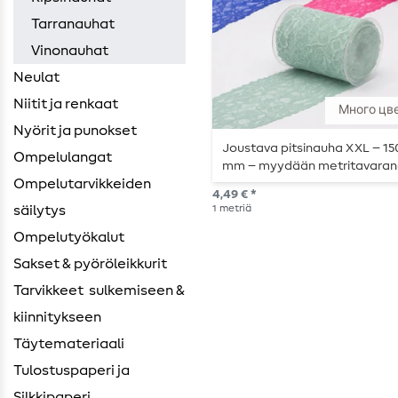
Tarranauhat
Vinonauhat
Neulat
Niitit ja renkaat
Много цв
Nyörit ja punokset
Joustava pitsinauha XXL – 15
Ompelulangat
mm – myydään metritavara
Ompelutarvikkeiden ​
4,49 € *
1
metriä
säilytys
Ompelutyökalut
Sakset & pyöröleikkurit
Tarvikkeet ​ sulkemiseen &
kiinnitykseen
Täytemateriaali
Tulostuspaperi ja
Silkkipaperi