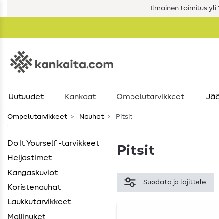
Ilmainen toimitus yli 1
Uutuudet
Kankaat
Ompelutarvikkeet
Jää
Ompelutarvikkeet
Nauhat
Pitsit
Do It Yourself -tarvikkeet
Pitsit
Heijastimet
Kangaskuviot
Suodata ja lajittele
Koristenauhat
Laukkutarvikkeet
Mallinuket