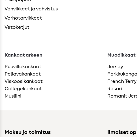
Vahvikkeet ja vahvistus
Verhotarvikkeet
Vetoketjut
Kankaat arkeen
Muodikkaat k
Puuvillakankaat
Jersey
Pellavakankaat
Farkkukang
Viskoosikankaat
French Terry
Collegekankaat
Resori
Musliini
Romanit Jer
Maksu ja toimitus
Ilmaiset o