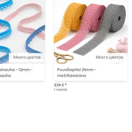
Много цветов
Много цветов
tsinauha - 12mm -
Puuvillapitsi 25mm -
nauha
metritavarana
3,19 € *
1
metriä