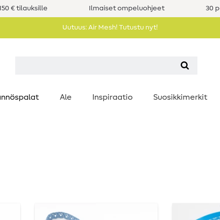
50 € tilauksille
Ilmaiset ompeluohjeet
30 p
Uutuus: Air Mesh! Tutustu nyt!
nnöspalat
Ale
Inspiraatio
Suosikkimerkit