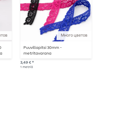
етов
Много цветов
0
Puuvillapitsi 30mm -
na
metritavarana
3,49 € *
1
metriä