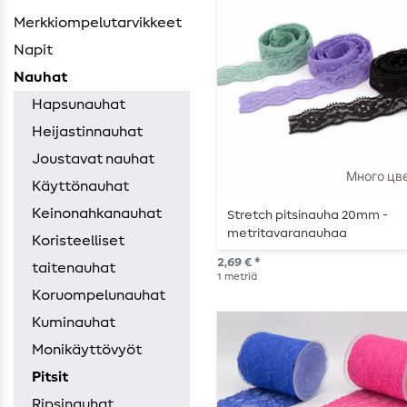
Merkkiompelutarvikkeet
Napit
Nauhat
Hapsunauhat
Heijastinnauhat
Joustavat nauhat
Много цв
Käyttönauhat
Keinonahkanauhat
Stretch pitsinauha 20mm -
metritavaranauhaa
Koristeelliset
2,69 € *
taitenauhat
1
metriä
Koruompelunauhat
Kuminauhat
Monikäyttövyöt
Pitsit
Ripsinauhat