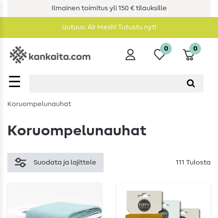
Ilmainen toimitus yli 150 € tilauksille
Uutuus: Air Mesh! Tutustu nyt!
0
0
☰
Koruompelunauhat
Koruompelunauhat
Suodata ja lajittele
111 Tulosta