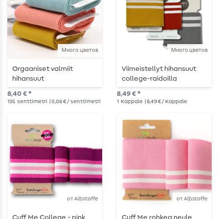
Много цветов
Много цветов
Orgaaniset valmiit
Viimeistellyt hihansuut
hihansuut
college-raidoilla
8,40 € *
8,49 € *
135
senttimetri
| 0,06 € / senttimetri
1
Kappale
| 8,49 € / Kappale
от Albstoffe
от Albstoffe
Cuff Me College - pink
Cuff Me rohkea neule