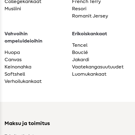
Collegekankaat
French Terry
Musliini
Resori
Romanit Jersey
Vahvoihin
Erikoiskankaat
ompeluideioihin
Tencel
Huopa
Bouclé
Canvas
Jakardi
Keinonahka
Vaatekangasuutuudet
Softshell
Luomukankaat
Verhoilukankaat
Maksu ja toimitus