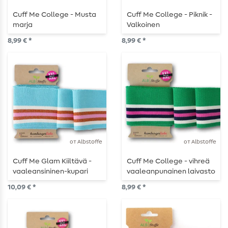
Cuff Me College - Musta
Cuff Me College - Piknik -
marja
Valkoinen
8,99 € *
8,99 € *
от Albstoffe
от Albstoffe
Cuff Me Glam Kiiltävä -
Cuff Me College - vihreä
vaaleansininen-kupari
vaaleanpunainen laivasto
10,09 € *
8,99 € *