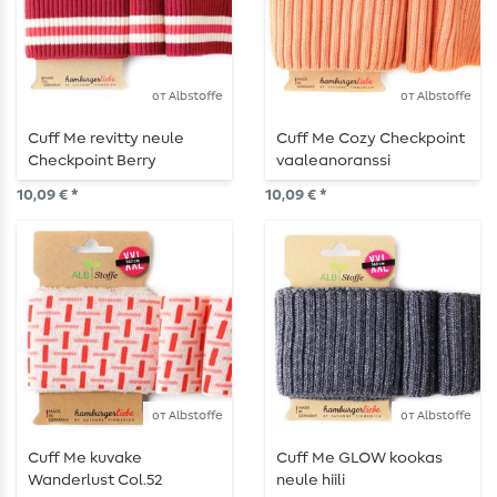
от Albstoffe
от Albstoffe
Cuff Me revitty neule
Cuff Me Cozy Checkpoint
Checkpoint Berry
vaaleanoranssi
Valkoinen
10,09 € *
10,09 € *
от Albstoffe
от Albstoffe
Cuff Me kuvake
Cuff Me GLOW kookas
Wanderlust Col.52
neule hiili