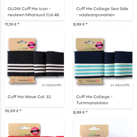
GLOW Cuff Me Icon -
Cuff Me College Sea Side
neuleen hihansuut Col.48
- vaaleanpunainen
turkoosi
11,19 € *
8,99 € *
от Albstoffe
от Albstoffe
Cuff Me Wave Col. 32
Cuff Me College -
Tummansininen
10,09 € *
8,99 € *