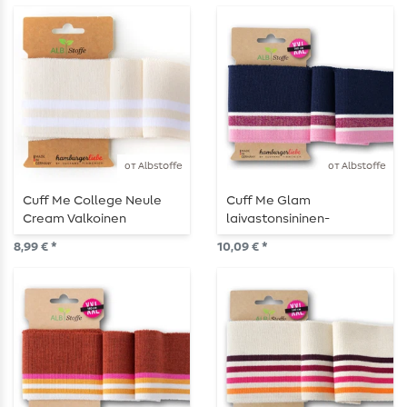
от Albstoffe
от Albstoffe
Cuff Me College Neule
Cuff Me Glam
Cream Valkoinen
laivastonsininen-
valkoinen-
8,99 € *
10,09 € *
vaaleanpunainen-
vaaleanpunainen