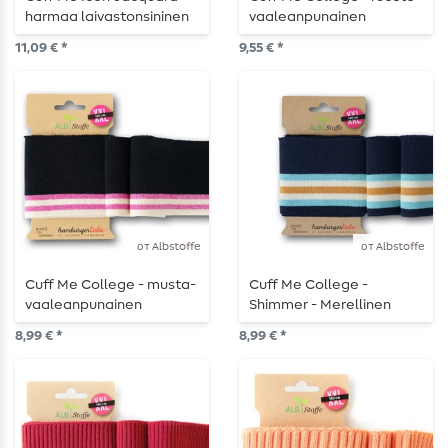
harmaa laivastonsininen
vaaleanpunainen
valkoinen
11,09 € *
9,55 € *
от Albstoffe
от Albstoffe
Cuff Me College - musta-
Cuff Me College -
vaaleanpunainen
Shimmer - Merellinen
kimallus
8,99 € *
8,99 € *