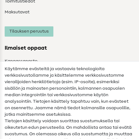
Toimitustiedot
Maksutavat
Tilauksen peruutus
Ilmaiset oppaat
Kangassanasto
Käytämme evästeitä ja vastaavia teknologioita
Ompelusanasto
verkkosivustollamme ja käsittelemme verkkosivustomme
vierailijoiden henkilötietoja (esim. IP-osoite), esimerkiksi
Ompeluohjeet
sisällön ja mainosten personointiin, kolmannen osapuolen
median integrointiin tai verkkosivustomme käytön
Apua ja yhteystiedot
analysointiin. Tietojen käsittely tapahtuu vain, kun evästeet
on asennettu. Jaamme nämä tiedot kolmansille osapuolille,
Yhteystiedot
jotka mainitsemme asetuksissa.
Tietoa omistajanvaihdoksesta
Tietojen käsittely voidaan suorittaa suostumuksella tai
oikeutetun edun perusteella. On mahdollista antaa tai evätä
FAQ
suostumus. On olemassa oikeus olla suostumatta ja muuttaa