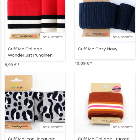
от Albstoffe
от Albstoffe
Cuff Me College
Cuff Me Cozy Navy
Wanderlust Punainen
Valkoinen Musta
10,09 € *
8,99 € *
от Albstoffe
от Albstoffe
Cuff Me Icon Jacquard
Cuff Me College - ruoste-