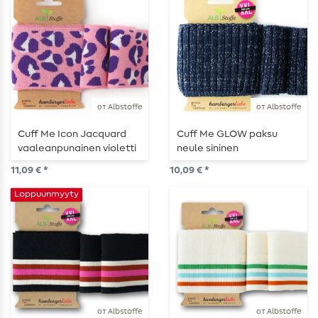
от Albstoffe
от Albstoffe
Cuff Me Icon Jacquard
Cuff Me GLOW paksu
vaaleanpunainen violetti
neule sininen
valkoinen
laivastonsininen
11,09 € *
10,09 € *
Loppuunmyyty
от Albstoffe
от Albstoffe