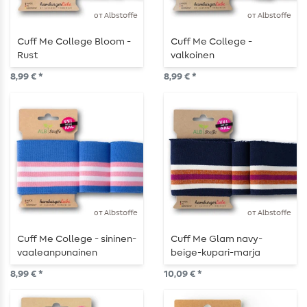
от Albstoffe
от Albstoffe
Cuff Me College Bloom -
Cuff Me College -
Rust
valkoinen
8,99 € *
8,99 € *
от Albstoffe
от Albstoffe
Cuff Me College - sininen-
Cuff Me Glam navy-
vaaleanpunainen
beige-kupari-marja
8,99 € *
10,09 € *