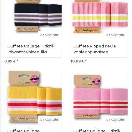
от Albstoffe
от Albstoffe
Cuff Me College - Piknik -
Cuff Me Ripped neule
laivastonsininen-lila
Vaaleanpunainen
Valkoinen Keltainen
8,99 € *
10,09 € *
от Albstoffe
от Albstoffe
Cuff Me College -
Cuff Me College - Piknik -