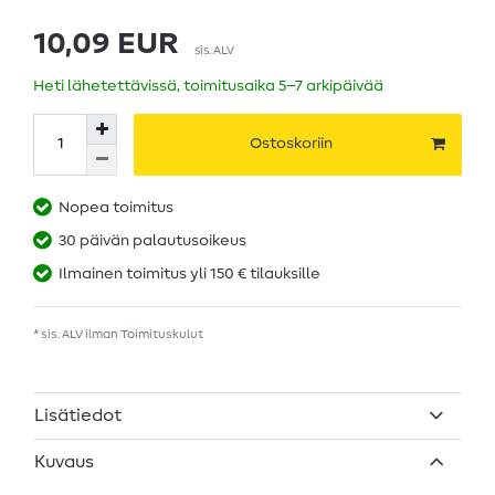
10,09 EUR
sis. ALV
Heti lähetettävissä, toimitusaika 5–7 arkipäivää
Ostoskoriin
Nopea toimitus
30 päivän palautusoikeus
Ilmainen toimitus yli 150 € tilauksille
* sis. ALV ilman
Toimituskulut
Lisätiedot
Kuvaus