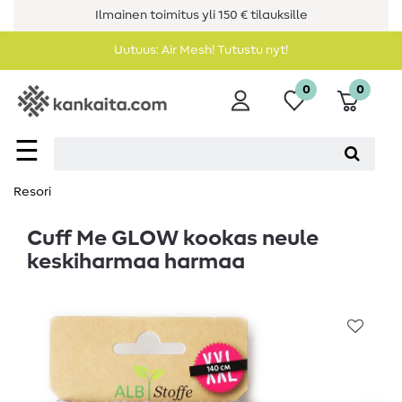
Ilmainen toimitus yli 150 € tilauksille
Uutuus: Air Mesh! Tutustu nyt!
0
0
☰
Resori
Cuff Me GLOW kookas neule
keskiharmaa harmaa