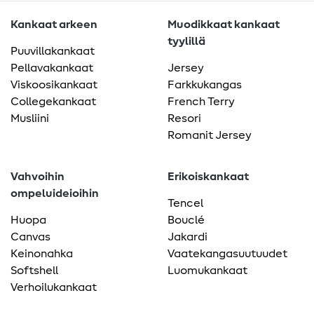
Kankaat arkeen
Muodikkaat kankaat
tyylillä
Puuvillakankaat
Pellavakankaat
Jersey
Viskoosikankaat
Farkkukangas
Collegekankaat
French Terry
Musliini
Resori
Romanit Jersey
Vahvoihin
Erikoiskankaat
ompeluideioihin
Tencel
Huopa
Bouclé
Canvas
Jakardi
Keinonahka
Vaatekangasuutuudet
Softshell
Luomukankaat
Verhoilukankaat