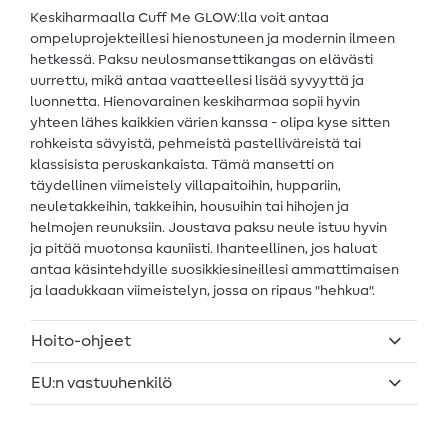
Keskiharmaalla Cuff Me GLOW:lla voit antaa
ompeluprojekteillesi hienostuneen ja modernin ilmeen
hetkessä. Paksu neulosmansettikangas on elävästi
uurrettu, mikä antaa vaatteellesi lisää syvyyttä ja
luonnetta. Hienovarainen keskiharmaa sopii hyvin
yhteen lähes kaikkien värien kanssa - olipa kyse sitten
rohkeista sävyistä, pehmeistä pastelliväreistä tai
klassisista peruskankaista. Tämä mansetti on
täydellinen viimeistely villapaitoihin, huppariin,
neuletakkeihin, takkeihin, housuihin tai hihojen ja
helmojen reunuksiin. Joustava paksu neule istuu hyvin
ja pitää muotonsa kauniisti. Ihanteellinen, jos haluat
antaa käsintehdyille suosikkiesineillesi ammattimaisen
ja laadukkaan viimeistelyn, jossa on ripaus "hehkua".
Hoito-ohjeet
EU:n vastuuhenkilö