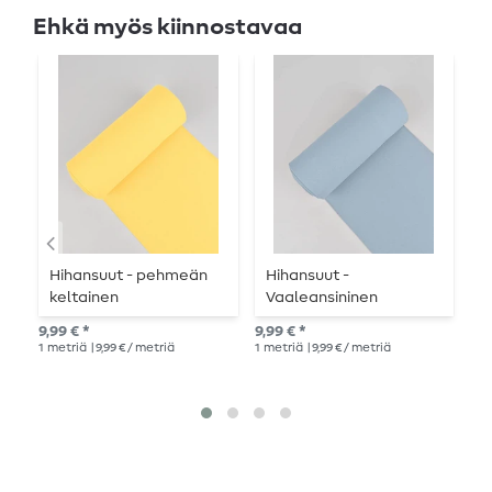
Ehkä myös kiinnostavaa
Hihansuut - pehmeän
Hihansuut -
H
keltainen
Vaaleansininen
9,99 € *
9,99 € *
Suo
1
metriä
| 9,99 € / metriä
1
metriä
| 9,99 € / metriä
9,9
1
me