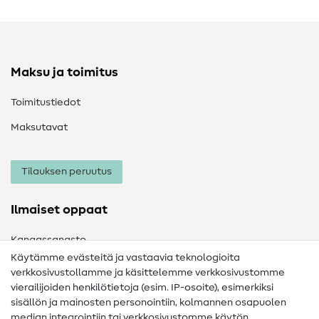
Maksu ja toimitus
Toimitustiedot
Maksutavat
Tilauksen peruutus
Ilmaiset oppaat
Kangassanasto
Käytämme evästeitä ja vastaavia teknologioita
Ompelusanasto
verkkosivustollamme ja käsittelemme verkkosivustomme
vierailijoiden henkilötietoja (esim. IP-osoite), esimerkiksi
Ompeluohjeet
sisällön ja mainosten personointiin, kolmannen osapuolen
median integrointiin tai verkkosivustomme käytön