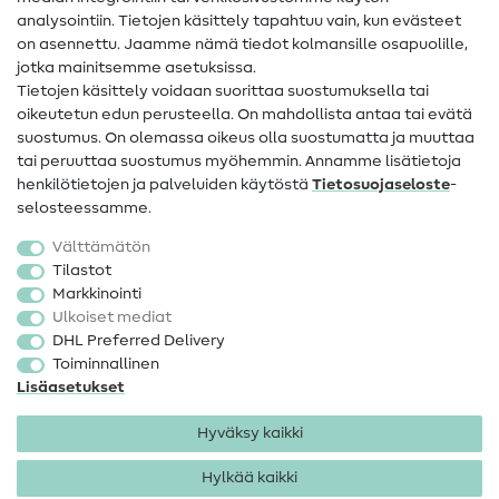
Apua ja yhteystiedot
analysointiin. Tietojen käsittely tapahtuu vain, kun evästeet
on asennettu. Jaamme nämä tiedot kolmansille osapuolille,
Yhteystiedot
jotka mainitsemme asetuksissa.
Tietoa omistajanvaihdoksesta
Tietojen käsittely voidaan suorittaa suostumuksella tai
oikeutetun edun perusteella. On mahdollista antaa tai evätä
FAQ
suostumus. On olemassa oikeus olla suostumatta ja muuttaa
tai peruuttaa suostumus myöhemmin. Annamme lisätietoja
Peruutusoikeus
henkilötietojen ja palveluiden käytöstä
Tietosuojaseloste
-
Suosittu
selosteessamme.
Välttämätön
Kankaat
Tilastot
Markkinointi
Ompelutarvikkeet
Ulkoiset mediat
Ale
DHL Preferred Delivery
Toiminnallinen
Lisäasetukset
Hyväksy kaikki
Hylkää kaikki
Yhteystiedot
Tietosuoja
Käyttöehdot