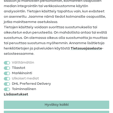
sisällön ja mainosten personointiin, kolmannen osapuolen
median integrointiin tai verkkosivustomme käytön
Apua ja yhteystiedot
analysointiin. Tietojen käsittely tapahtuu vain, kun evästeet
on asennettu. Jaamme nämä tiedot kolmansille osapuolille,
Yhteystiedot
jotka mainitsemme asetuksissa.
Tietoa omistajanvaihdoksesta
Tietojen käsittely voidaan suorittaa suostumuksella tai
oikeutetun edun perusteella. On mahdollista antaa tai evätä
FAQ
suostumus. On olemassa oikeus olla suostumatta ja muuttaa
tai peruuttaa suostumus myöhemmin. Annamme lisätietoja
Peruutusoikeus
henkilötietojen ja palveluiden käytöstä
Tietosuojaseloste
-
Suosittu
selosteessamme.
Välttämätön
Kankaat
Tilastot
Markkinointi
Ompelutarvikkeet
Ulkoiset mediat
Ale
DHL Preferred Delivery
Toiminnallinen
Lisäasetukset
Hyväksy kaikki