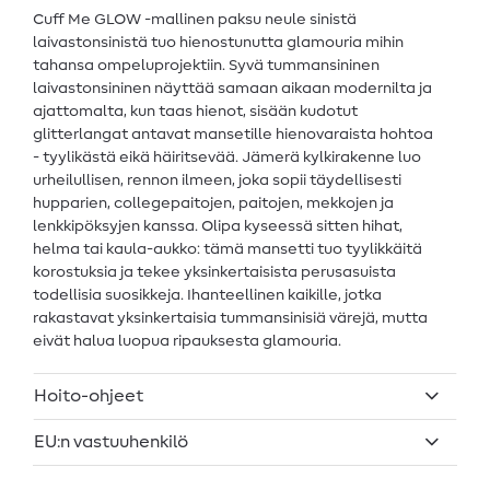
Cuff Me GLOW -mallinen paksu neule sinistä
laivastonsinistä tuo hienostunutta glamouria mihin
tahansa ompeluprojektiin. Syvä tummansininen
laivastonsininen näyttää samaan aikaan modernilta ja
ajattomalta, kun taas hienot, sisään kudotut
glitterlangat antavat mansetille hienovaraista hohtoa
- tyylikästä eikä häiritsevää. Jämerä kylkirakenne luo
urheilullisen, rennon ilmeen, joka sopii täydellisesti
hupparien, collegepaitojen, paitojen, mekkojen ja
lenkkipöksyjen kanssa. Olipa kyseessä sitten hihat,
helma tai kaula-aukko: tämä mansetti tuo tyylikkäitä
korostuksia ja tekee yksinkertaisista perusasuista
todellisia suosikkeja. Ihanteellinen kaikille, jotka
rakastavat yksinkertaisia tummansinisiä värejä, mutta
eivät halua luopua ripauksesta glamouria.
Hoito-ohjeet
EU:n vastuuhenkilö