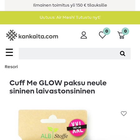
Ilmainen toimitus yli 150 € tilauksille
Uutuus: Air Mesh! Tutustu nyt!
0
0
☰
Resori
Cuff Me GLOW paksu neule
sininen laivastonsininen