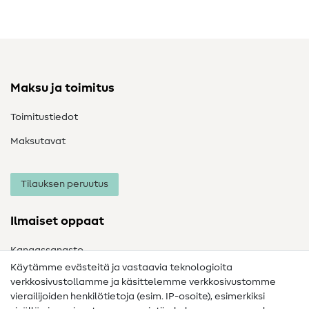
Maksu ja toimitus
Toimitustiedot
Maksutavat
Tilauksen peruutus
Ilmaiset oppaat
Kangassanasto
Käytämme evästeitä ja vastaavia teknologioita
Ompelusanasto
verkkosivustollamme ja käsittelemme verkkosivustomme
vierailijoiden henkilötietoja (esim. IP-osoite), esimerkiksi
Ompeluohjeet