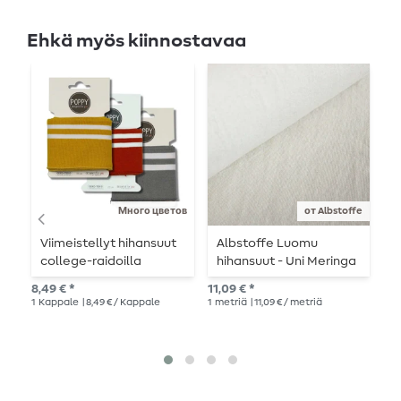
Ehkä myös kiinnostavaa
Много цветов
от Albstoffe
Viimeistellyt hihansuut
Albstoffe Luomu
H
college-raidoilla
hihansuut - Uni Meringa
Valkoinen
8,49 € *
11,09 € *
Suo
1
Kappale
| 8,49 € / Kappale
1
metriä
| 11,09 € / metriä
9,9
1
me