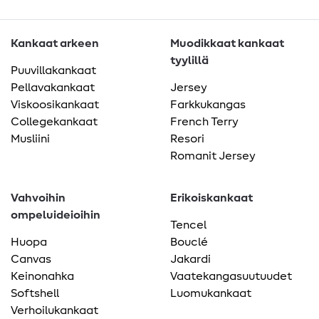
Kankaat arkeen
Muodikkaat kankaat
tyylillä
Puuvillakankaat
Pellavakankaat
Jersey
Viskoosikankaat
Farkkukangas
Collegekankaat
French Terry
Musliini
Resori
Romanit Jersey
Vahvoihin
Erikoiskankaat
ompeluideioihin
Tencel
Huopa
Bouclé
Canvas
Jakardi
Keinonahka
Vaatekangasuutuudet
Softshell
Luomukankaat
Verhoilukankaat