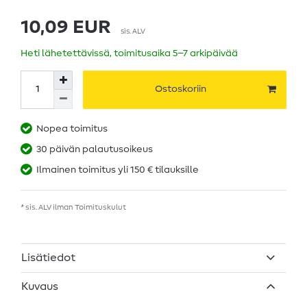
10,09 EUR
sis. ALV
Heti lähetettävissä, toimitusaika 5–7 arkipäivää
Ostoskoriin
Nopea toimitus
30 päivän palautusoikeus
Ilmainen toimitus yli 150 € tilauksille
* sis. ALV ilman
Toimituskulut
Lisätiedot
Kuvaus