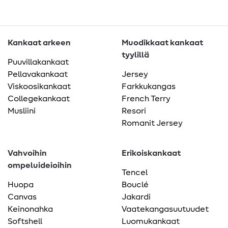
Kankaat arkeen
Muodikkaat kankaat
tyylillä
Puuvillakankaat
Pellavakankaat
Jersey
Viskoosikankaat
Farkkukangas
Collegekankaat
French Terry
Musliini
Resori
Romanit Jersey
Vahvoihin
Erikoiskankaat
ompeluideioihin
Tencel
Huopa
Bouclé
Canvas
Jakardi
Keinonahka
Vaatekangasuutuudet
Softshell
Luomukankaat