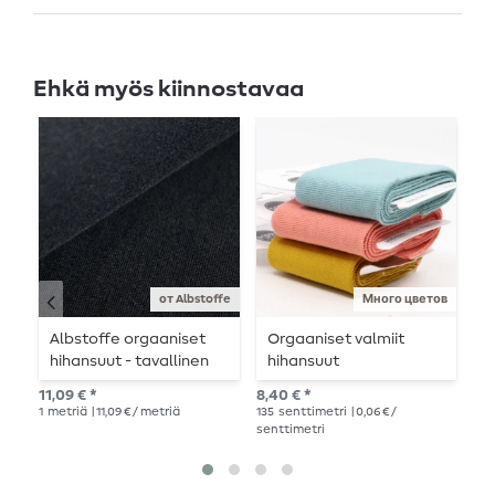
Ehkä myös kiinnostavaa
от Albstoffe
Много цветов
Albstoffe orgaaniset
Orgaaniset valmiit
C
hihansuut - tavallinen
hihansuut
-
musta
11,09 € *
8,40 € *
8,9
1
metriä
| 11,09 € / metriä
135
senttimetri
| 0,06 € /
senttimetri