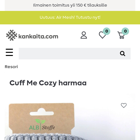
Ilmainen toimitus yli 150 € tilauksille
Uutuus: Air Mesh! Tutustu nyt!
0
0
☰
Resori
Cuff Me Cozy harmaa