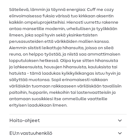
Säteilevä, lämmin ja täynnä energiaa: Cuff me cozy
elinvoimaisessa fuksia värissä tuo kirkkaan aksentin
kaikkiin ompeluprojekteihisi. Hienosti uurrettu rakenne
antaa mansetille modernin, urheilullisen ja tyylikkään
ilmeen, joka sopii hyvin sekä yksinkertaisten
perusasusteiden että värikkäiden mallien kanssa.
Aiemmin siististi leikattuja hihansuita, joissa on sileä
reuna, on helppo työstää, ja niistä saa ammattimaisen
lopputuloksen hetkessä. Olipa kyse sitten hihansuista
ja lahkeensuista, housujen hihansuista, kauluksista tai
hatuista - tämä laadukas kylkikylkikangas istuu hyvin ja
säilyttää muotonsa. Sopii erinomaisesti raikkaan
väriläiskän tuomaan raikkaaseen väriläiskään tavallisiin
paitoihin, huppariin, mekkoihin tai lastenvaatteisiin ja
antamaan suosikkiesi itse ommelluille vaatteille
erityisen laadukkaan ilmeen.
Hoito-ohjeet
EU:n vastuuhenkilö