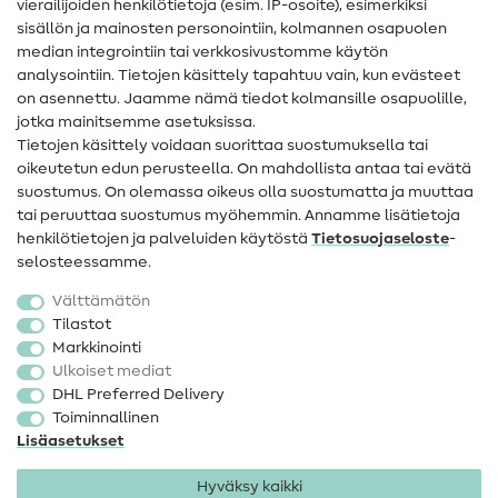
vierailijoiden henkilötietoja (esim. IP-osoite), esimerkiksi
Ompeluohjeet
sisällön ja mainosten personointiin, kolmannen osapuolen
median integrointiin tai verkkosivustomme käytön
Apua ja yhteystiedot
analysointiin. Tietojen käsittely tapahtuu vain, kun evästeet
on asennettu. Jaamme nämä tiedot kolmansille osapuolille,
Yhteystiedot
jotka mainitsemme asetuksissa.
Tietoa omistajanvaihdoksesta
Tietojen käsittely voidaan suorittaa suostumuksella tai
oikeutetun edun perusteella. On mahdollista antaa tai evätä
FAQ
suostumus. On olemassa oikeus olla suostumatta ja muuttaa
tai peruuttaa suostumus myöhemmin. Annamme lisätietoja
Peruutusoikeus
henkilötietojen ja palveluiden käytöstä
Tietosuojaseloste
-
Suosittu
selosteessamme.
Välttämätön
Kankaat
Tilastot
Markkinointi
Ompelutarvikkeet
Ulkoiset mediat
Ale
DHL Preferred Delivery
Toiminnallinen
Lisäasetukset
Hyväksy kaikki