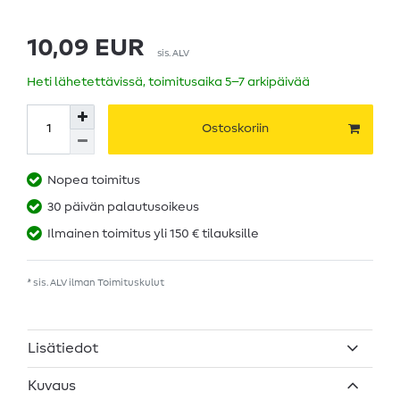
10,09 EUR
sis. ALV
Heti lähetettävissä, toimitusaika 5–7 arkipäivää
Ostoskoriin
Nopea toimitus
30 päivän palautusoikeus
Ilmainen toimitus yli 150 € tilauksille
* sis. ALV ilman
Toimituskulut
Lisätiedot
Kuvaus