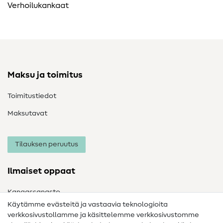
Verhoilukankaat
Maksu ja toimitus
Toimitustiedot
Maksutavat
Tilauksen peruutus
Ilmaiset oppaat
Kangassanasto
Käytämme evästeitä ja vastaavia teknologioita
Ompelusanasto
verkkosivustollamme ja käsittelemme verkkosivustomme