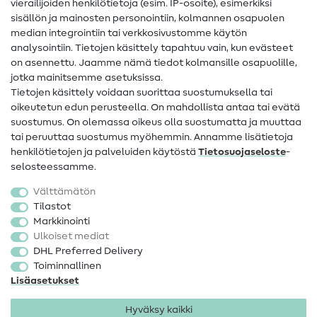
vierailijoiden henkilötietoja (esim. IP-osoite), esimerkiksi
Ompeluohjeet
sisällön ja mainosten personointiin, kolmannen osapuolen
median integrointiin tai verkkosivustomme käytön
Apua ja yhteystiedot
analysointiin. Tietojen käsittely tapahtuu vain, kun evästeet
on asennettu. Jaamme nämä tiedot kolmansille osapuolille,
Yhteystiedot
jotka mainitsemme asetuksissa.
Tietoa omistajanvaihdoksesta
Tietojen käsittely voidaan suorittaa suostumuksella tai
oikeutetun edun perusteella. On mahdollista antaa tai evätä
FAQ
suostumus. On olemassa oikeus olla suostumatta ja muuttaa
tai peruuttaa suostumus myöhemmin. Annamme lisätietoja
Peruutusoikeus
henkilötietojen ja palveluiden käytöstä
Tietosuojaseloste
-
Suosittu
selosteessamme.
Välttämätön
Kankaat
Tilastot
Markkinointi
Ompelutarvikkeet
Ulkoiset mediat
Ale
DHL Preferred Delivery
Toiminnallinen
Lisäasetukset
Hyväksy kaikki