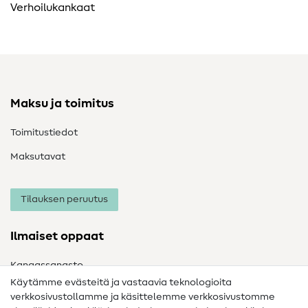
Verhoilukankaat
Maksu ja toimitus
Toimitustiedot
Maksutavat
Tilauksen peruutus
Ilmaiset oppaat
Kangassanasto
Käytämme evästeitä ja vastaavia teknologioita
Ompelusanasto
verkkosivustollamme ja käsittelemme verkkosivustomme