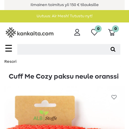
Ilmainen toimitus yli 150 € tilauksille
Uutuus: Air Mesh! Tutustu nyt!
0
0
☰
Resori
Cuff Me Cozy paksu neule oranssi