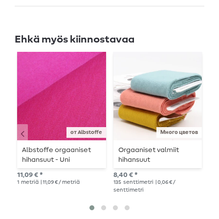
Ehkä myös kiinnostavaa
от Albstoffe
Много цветов
Albstoffe orgaaniset
Orgaaniset valmiit
C
hihansuut - Uni
hihansuut
S
vaaleanpunainen
11,09 € *
8,40 € *
8,9
1
metriä
| 11,09 € / metriä
135
senttimetri
| 0,06 € /
senttimetri