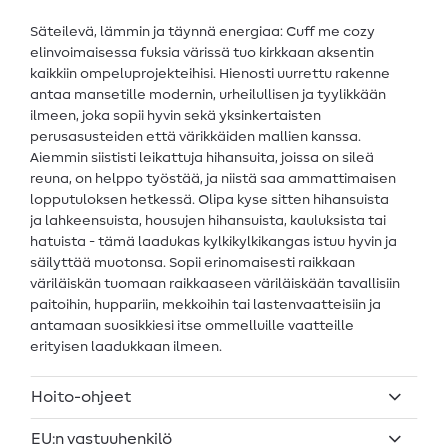
Säteilevä, lämmin ja täynnä energiaa: Cuff me cozy
elinvoimaisessa fuksia värissä tuo kirkkaan aksentin
kaikkiin ompeluprojekteihisi. Hienosti uurrettu rakenne
antaa mansetille modernin, urheilullisen ja tyylikkään
ilmeen, joka sopii hyvin sekä yksinkertaisten
perusasusteiden että värikkäiden mallien kanssa.
Aiemmin siististi leikattuja hihansuita, joissa on sileä
reuna, on helppo työstää, ja niistä saa ammattimaisen
lopputuloksen hetkessä. Olipa kyse sitten hihansuista
ja lahkeensuista, housujen hihansuista, kauluksista tai
hatuista - tämä laadukas kylkikylkikangas istuu hyvin ja
säilyttää muotonsa. Sopii erinomaisesti raikkaan
väriläiskän tuomaan raikkaaseen väriläiskään tavallisiin
paitoihin, huppariin, mekkoihin tai lastenvaatteisiin ja
antamaan suosikkiesi itse ommelluille vaatteille
erityisen laadukkaan ilmeen.
Hoito-ohjeet
EU:n vastuuhenkilö