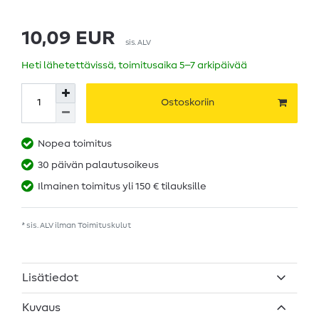
10,09 EUR
sis. ALV
Heti lähetettävissä, toimitusaika 5–7 arkipäivää
Ostoskoriin
Nopea toimitus
30 päivän palautusoikeus
Ilmainen toimitus yli 150 € tilauksille
* sis. ALV ilman
Toimituskulut
Lisätiedot
Kuvaus