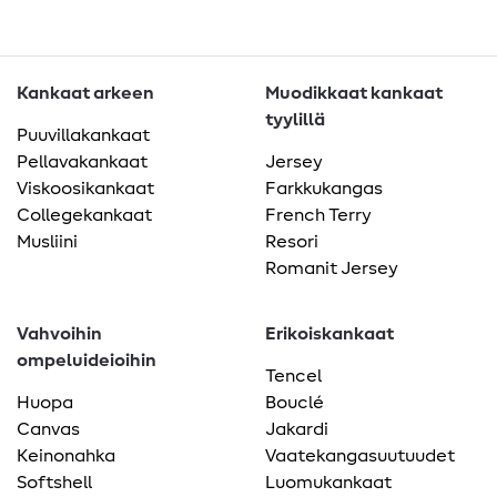
Kankaat arkeen
Muodikkaat kankaat
tyylillä
Puuvillakankaat
Pellavakankaat
Jersey
Viskoosikankaat
Farkkukangas
Collegekankaat
French Terry
Musliini
Resori
Romanit Jersey
Vahvoihin
Erikoiskankaat
ompeluideioihin
Tencel
Huopa
Bouclé
Canvas
Jakardi
Keinonahka
Vaatekangasuutuudet
Softshell
Luomukankaat