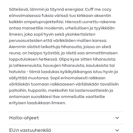
Säteilevä, lämmin ja täynnä energiaa: Cuff me cozy
elinvoimaisessa fuksia värissä tuo kirkkaan aksentin
kaikkiin ompeluprojekteihisi. Hienosti uurrettu rakenne
antaa mansetille modernin, urheilullisen ja tyylikkään
ilmeen, joka sopii hyvin sekä yksinkertaisten
perusasusteiden että värikkäiden mallien kanssa.
Aiemmin siististi leikattuja hihansuita, joissa on sileä
reuna, on helppo työstää, ja niistä saa ammattimaisen
lopputuloksen hetkessä. Olipa kyse sitten hihansuista
ja lahkeensuista, housujen hihansuista, kauluksista tai
hatuista - tämä laadukas kylkikylkikangas istuu hyvin ja
säilyttää muotonsa. Sopii erinomaisesti raikkaan
väriläiskän tuomaan raikkaaseen väriläiskään tavallisiin
paitoihin, huppariin, mekkoihin tai lastenvaatteisiin ja
antamaan suosikkiesi itse ommelluille vaatteille
erityisen laadukkaan ilmeen.
Hoito-ohjeet
EU:n vastuuhenkilö