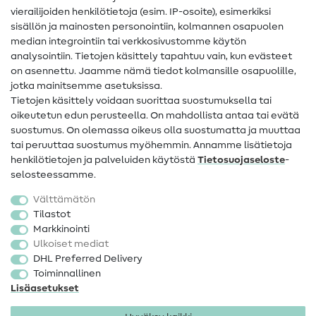
vierailijoiden henkilötietoja (esim. IP-osoite), esimerkiksi
Ompeluohjeet
sisällön ja mainosten personointiin, kolmannen osapuolen
median integrointiin tai verkkosivustomme käytön
Apua ja yhteystiedot
analysointiin. Tietojen käsittely tapahtuu vain, kun evästeet
on asennettu. Jaamme nämä tiedot kolmansille osapuolille,
Yhteystiedot
jotka mainitsemme asetuksissa.
Tietoa omistajanvaihdoksesta
Tietojen käsittely voidaan suorittaa suostumuksella tai
oikeutetun edun perusteella. On mahdollista antaa tai evätä
FAQ
suostumus. On olemassa oikeus olla suostumatta ja muuttaa
tai peruuttaa suostumus myöhemmin. Annamme lisätietoja
Peruutusoikeus
henkilötietojen ja palveluiden käytöstä
Tietosuojaseloste
-
Suosittu
selosteessamme.
Välttämätön
Kankaat
Tilastot
Markkinointi
Ompelutarvikkeet
Ulkoiset mediat
Ale
DHL Preferred Delivery
Toiminnallinen
Lisäasetukset