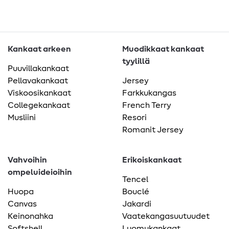
Kankaat arkeen
Muodikkaat kankaat
tyylillä
Puuvillakankaat
Pellavakankaat
Jersey
Viskoosikankaat
Farkkukangas
Collegekankaat
French Terry
Musliini
Resori
Romanit Jersey
Vahvoihin
Erikoiskankaat
ompeluideioihin
Tencel
Huopa
Bouclé
Canvas
Jakardi
Keinonahka
Vaatekangasuutuudet
Softshell
Luomukankaat