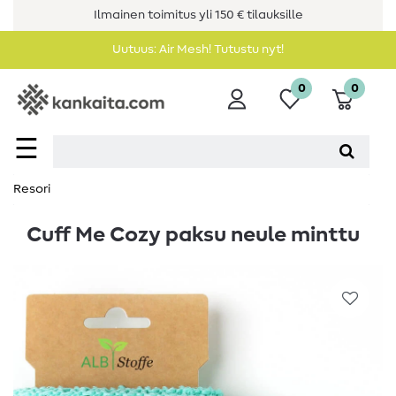
Ilmainen toimitus yli 150 € tilauksille
Uutuus: Air Mesh! Tutustu nyt!
0
0
☰
Resori
Cuff Me Cozy paksu neule minttu