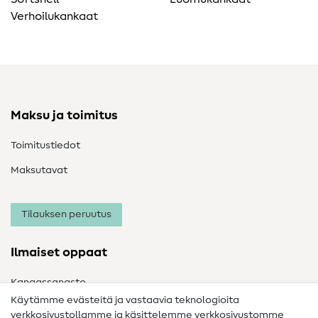
Verhoilukankaat
Maksu ja toimitus
Toimitustiedot
Maksutavat
Tilauksen peruutus
Ilmaiset oppaat
Kangassanasto
Käytämme evästeitä ja vastaavia teknologioita
Ompelusanasto
verkkosivustollamme ja käsittelemme verkkosivustomme