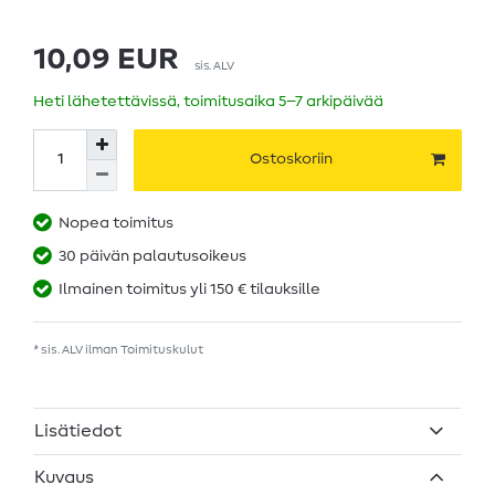
10,09 EUR
sis. ALV
Heti lähetettävissä, toimitusaika 5–7 arkipäivää
Ostoskoriin
Nopea toimitus
30 päivän palautusoikeus
Ilmainen toimitus yli 150 € tilauksille
* sis. ALV ilman
Toimituskulut
Lisätiedot
Kuvaus