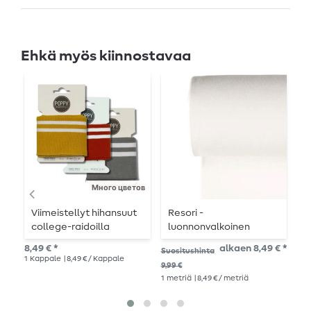
Ehkä myös kiinnostavaa
Много цветов
Viimeistellyt hihansuut
Resori -
R
college-raidoilla
luonnonvalkoinen
yksivärinen
8,9
8,49 € *
alkaen 8,49 € *
Suositushinta
1
me
1
Kappale
| 8,49 € / Kappale
9,99 €
1
metriä
| 8,49 € / metriä