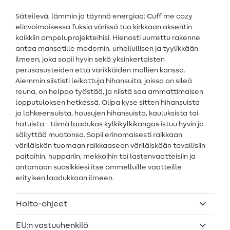
Säteilevä, lämmin ja täynnä energiaa: Cuff me cozy
elinvoimaisessa fuksia värissä tuo kirkkaan aksentin
kaikkiin ompeluprojekteihisi. Hienosti uurrettu rakenne
antaa mansetille modernin, urheilullisen ja tyylikkään
ilmeen, joka sopii hyvin sekä yksinkertaisten
perusasusteiden että värikkäiden mallien kanssa.
Aiemmin siististi leikattuja hihansuita, joissa on sileä
reuna, on helppo työstää, ja niistä saa ammattimaisen
lopputuloksen hetkessä. Olipa kyse sitten hihansuista
ja lahkeensuista, housujen hihansuista, kauluksista tai
hatuista - tämä laadukas kylkikylkikangas istuu hyvin ja
säilyttää muotonsa. Sopii erinomaisesti raikkaan
väriläiskän tuomaan raikkaaseen väriläiskään tavallisiin
paitoihin, huppariin, mekkoihin tai lastenvaatteisiin ja
antamaan suosikkiesi itse ommelluille vaatteille
erityisen laadukkaan ilmeen.
Hoito-ohjeet
EU:n vastuuhenkilö