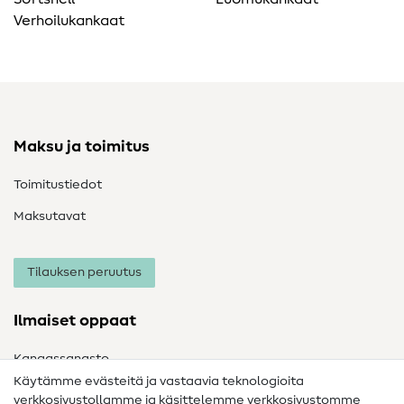
Verhoilukankaat
Maksu ja toimitus
Toimitustiedot
Maksutavat
Tilauksen peruutus
Ilmaiset oppaat
Kangassanasto
Käytämme evästeitä ja vastaavia teknologioita
Ompelusanasto
verkkosivustollamme ja käsittelemme verkkosivustomme