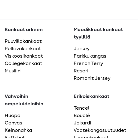
Kankaat arkeen
Muodikkaat kankaat
tyylillä
Puuvillakankaat
Pellavakankaat
Jersey
Viskoosikankaat
Farkkukangas
Collegekankaat
French Terry
Musliini
Resori
Romanit Jersey
Vahvoihin
Erikoiskankaat
ompeluideioihin
Tencel
Huopa
Bouclé
Canvas
Jakardi
Keinonahka
Vaatekangasuutuudet
Softshell
Luomukankaat