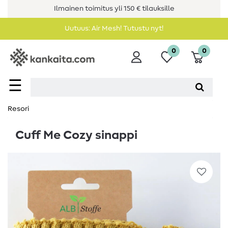
Ilmainen toimitus yli 150 € tilauksille
Uutuus: Air Mesh! Tutustu nyt!
0
0
☰
Resori
Cuff Me Cozy sinappi