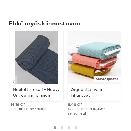
Ehkä myös kiinnostavaa
Много цветов
Neulottu resori – Heavy
Orgaaniset valmiit
V
Uni, deniminsininen
hihansuut
c
melange
14,19 € *
8,40 € *
8,4
1
metriä
| 14,19 € / metriä
135
senttimetri
| 0,06 € /
1
Ka
senttimetri