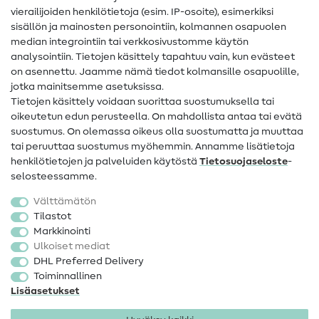
vierailijoiden henkilötietoja (esim. IP-osoite), esimerkiksi
Ompeluohjeet
sisällön ja mainosten personointiin, kolmannen osapuolen
median integrointiin tai verkkosivustomme käytön
Apua ja yhteystiedot
analysointiin. Tietojen käsittely tapahtuu vain, kun evästeet
on asennettu. Jaamme nämä tiedot kolmansille osapuolille,
Yhteystiedot
jotka mainitsemme asetuksissa.
Tietoa omistajanvaihdoksesta
Tietojen käsittely voidaan suorittaa suostumuksella tai
oikeutetun edun perusteella. On mahdollista antaa tai evätä
FAQ
suostumus. On olemassa oikeus olla suostumatta ja muuttaa
tai peruuttaa suostumus myöhemmin. Annamme lisätietoja
Peruutusoikeus
henkilötietojen ja palveluiden käytöstä
Tietosuojaseloste
-
Suosittu
selosteessamme.
Välttämätön
Kankaat
Tilastot
Markkinointi
Ompelutarvikkeet
Ulkoiset mediat
Ale
DHL Preferred Delivery
Toiminnallinen
Lisäasetukset