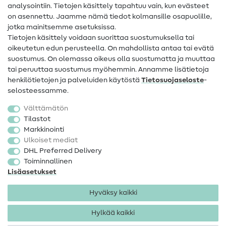
analysointiin. Tietojen käsittely tapahtuu vain, kun evästeet
on asennettu. Jaamme nämä tiedot kolmansille osapuolille,
Yhteystiedot
jotka mainitsemme asetuksissa.
Tietoa omistajanvaihdoksesta
Tietojen käsittely voidaan suorittaa suostumuksella tai
oikeutetun edun perusteella. On mahdollista antaa tai evätä
FAQ
suostumus. On olemassa oikeus olla suostumatta ja muuttaa
tai peruuttaa suostumus myöhemmin. Annamme lisätietoja
Peruutusoikeus
henkilötietojen ja palveluiden käytöstä
Tietosuojaseloste
-
Suosittu
selosteessamme.
Välttämätön
Kankaat
Tilastot
Markkinointi
Ompelutarvikkeet
Ulkoiset mediat
Ale
DHL Preferred Delivery
Toiminnallinen
Lisäasetukset
Hyväksy kaikki
Hylkää kaikki
Yhteystiedot
Tietosuoja
Käyttöehdot
Peruutusoikeus