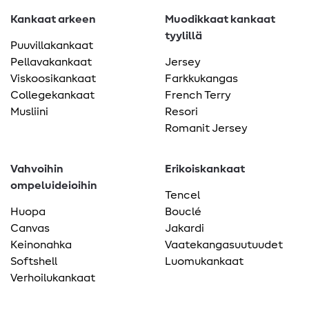
Kankaat arkeen
Muodikkaat kankaat
tyylillä
Puuvillakankaat
Pellavakankaat
Jersey
Viskoosikankaat
Farkkukangas
Collegekankaat
French Terry
Musliini
Resori
Romanit Jersey
Vahvoihin
Erikoiskankaat
ompeluideioihin
Tencel
Huopa
Bouclé
Canvas
Jakardi
Keinonahka
Vaatekangasuutuudet
Softshell
Luomukankaat
Verhoilukankaat