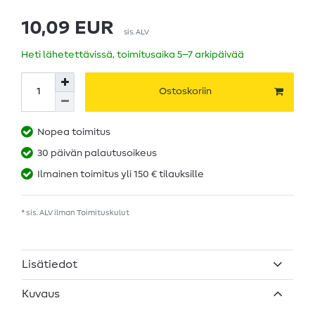
10,09 EUR
sis. ALV
Heti lähetettävissä, toimitusaika 5–7 arkipäivää
Ostoskoriin
Nopea toimitus
30 päivän palautusoikeus
Ilmainen toimitus yli 150 € tilauksille
* sis. ALV ilman
Toimituskulut
Lisätiedot
Kuvaus