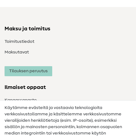
Maksu ja toimitus
Toimitustiedot
Maksutavat
Tilauksen peruutus
Ilmaiset oppaat
Kangassanasto
Käytämme evästeitä ja vastaavia teknologioita
Ompelusanasto
verkkosivustollamme ja käsittelemme verkkosivustomme
vierailijoiden henkilötietoja (esim. IP-osoite), esimerkiksi
Ompeluohjeet
sisällön ja mainosten personointiin, kolmannen osapuolen
median integrointiin tai verkkosivustomme käytön
Apua ja yhteystiedot