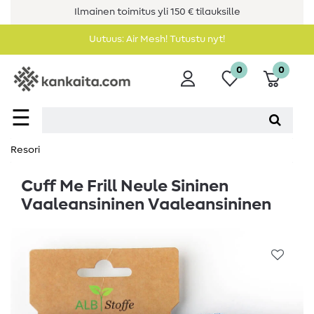
Ilmainen toimitus yli 150 € tilauksille
Uutuus: Air Mesh! Tutustu nyt!
0
0
☰
Resori
Cuff Me Frill Neule Sininen
Vaaleansininen Vaaleansininen