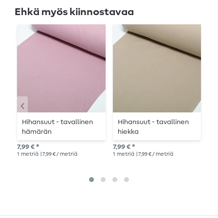
Ehkä myös kiinnostavaa
Hihansuut - tavallinen
Hihansuut - tavallinen
A
hämärän
hiekka
h
vaaleanpunainen
v
7,99 € *
7,99 € *
11,
1
metriä
| 7,99 € / metriä
1
metriä
| 7,99 € / metriä
1
me