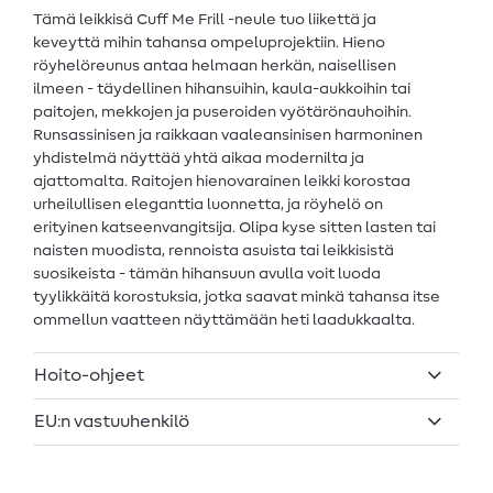
Tämä leikkisä Cuff Me Frill -neule tuo liikettä ja
keveyttä mihin tahansa ompeluprojektiin. Hieno
röyhelöreunus antaa helmaan herkän, naisellisen
ilmeen - täydellinen hihansuihin, kaula-aukkoihin tai
paitojen, mekkojen ja puseroiden vyötärönauhoihin.
Runsassinisen ja raikkaan vaaleansinisen harmoninen
yhdistelmä näyttää yhtä aikaa modernilta ja
ajattomalta. Raitojen hienovarainen leikki korostaa
urheilullisen eleganttia luonnetta, ja röyhelö on
erityinen katseenvangitsija. Olipa kyse sitten lasten tai
naisten muodista, rennoista asuista tai leikkisistä
suosikeista - tämän hihansuun avulla voit luoda
tyylikkäitä korostuksia, jotka saavat minkä tahansa itse
ommellun vaatteen näyttämään heti laadukkaalta.
Hoito-ohjeet
EU:n vastuuhenkilö