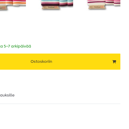
ka 5–7 arkipäivää
Ostoskoriin
lauksille