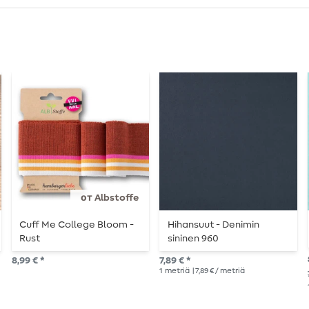
от Albstoffe
Cuff Me College Bloom -
Hihansuut - Denimin
Rust
sininen 960
8,99 € *
7,89 € *
1
metriä
| 7,89 € / metriä