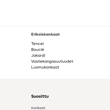
Erikoiskankaat
Tencel
Bouclé
Jakardi
Vaatekangasuutuudet
Luomukankaat
Suosittu
Kankaat