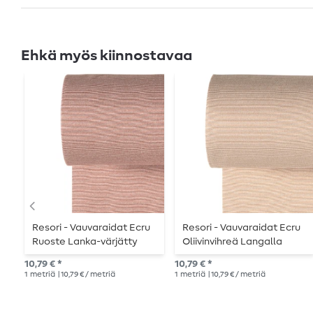
Ehkä myös kiinnostavaa
Resori - Vauvaraidat Ecru
Resori - Vauvaraidat Ecru
Ruoste Lanka-värjätty
Oliivinvihreä Langalla
värjätty
10,79 € *
10,79 € *
1
metriä
| 10,79 € / metriä
1
metriä
| 10,79 € / metriä