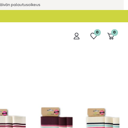
äivän palautusoikeus
0
0