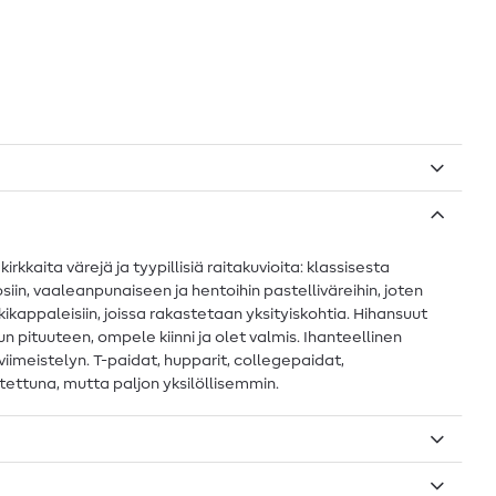
kkaita värejä ja tyypillisiä raitakuvioita: klassisesta
iin, vaaleanpunaiseen ja hentoihin pastelliväreihin, joten
kkikappaleisiin, joissa rakastetaan yksityiskohtia. Hihansuut
uun pituuteen, ompele kiinni ja olet valmis. Ihanteellinen
viimeistelyn. T-paidat, hupparit, collegepaidat,
ettuna, mutta paljon yksilöllisemmin.