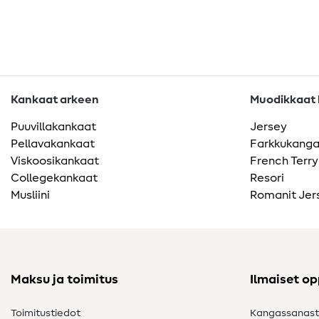
Kankaat arkeen
Muodikkaat k
Puuvillakankaat
Jersey
Pellavakankaat
Farkkukang
Viskoosikankaat
French Terry
Collegekankaat
Resori
Musliini
Romanit Jer
Maksu ja toimitus
Ilmaiset o
Toimitustiedot
Kangassanas