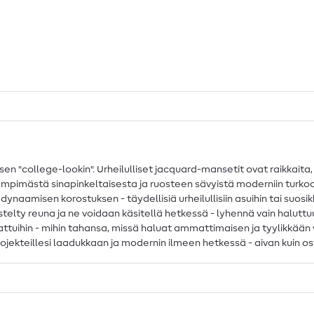
 "college-lookin". Urheilulliset jacquard-mansetit ovat raikkaita, kir
lämpimästä sinapinkeltaisesta ja ruosteen sävyistä moderniin turkoos
, dynaamisen korostuksen - täydellisiä urheilullisiin asuihin tai suosi
meistelty reuna ja ne voidaan käsitellä hetkessä - lyhennä vain halutt
 hattuihin - mihin tahansa, missä haluat ammattimaisen ja tyylikkään 
ekteillesi laadukkaan ja modernin ilmeen hetkessä - aivan kuin ost