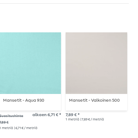
Mansetit - Aqua 930
Mansetit - Valkoinen 500
M
alkaen 6,71 € *
7,89 € *
alk
Suositushinta
1
metriä
| 7,89 € / metriä
1
me
7,89 €
1
metriä
| 6,71 € / metriä