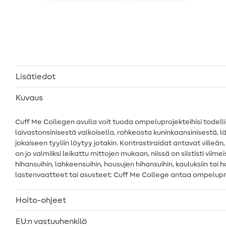
Lisätiedot
Kuvaus
Cuff Me Collegen avulla voit tuoda ompeluprojekteihisi todellisen
laivastonsinisestä valkoisella, rohkeasta kuninkaansinisestä, 
jokaiseen tyyliin löytyy jotakin. Kontrastiraidat antavat viileän
on jo valmiiksi leikattu mittojen mukaan, niissä on siististi vii
hihansuihin, lahkeensuihin, housujen hihansuihin, kauluksiin tai
lastenvaatteet tai asusteet: Cuff Me College antaa ompeluproj
Hoito-ohjeet
EU:n vastuuhenkilö