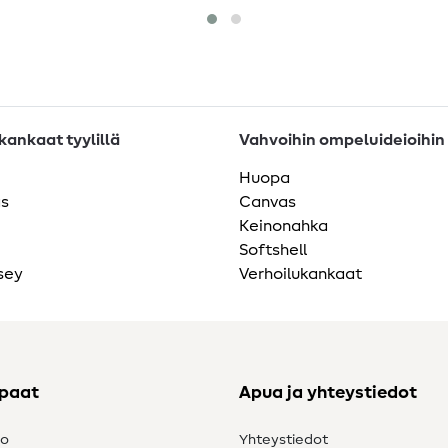
ankaat tyylillä
Vahvoihin ompeluideioihin
Huopa
as
Canvas
Keinonahka
Softshell
sey
Verhoilukankaat
ppaat
Apua ja yhteystiedot
to
Yhteystiedot