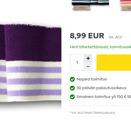
8,99 EUR
sis. ALV
Heti lähetettävissä, toimitusai
Nopea toimitus
30 päivän palautusoikeus
Ilmainen toimitus yli 150 € ti
* sis. ALV ilman
Toimituskulut