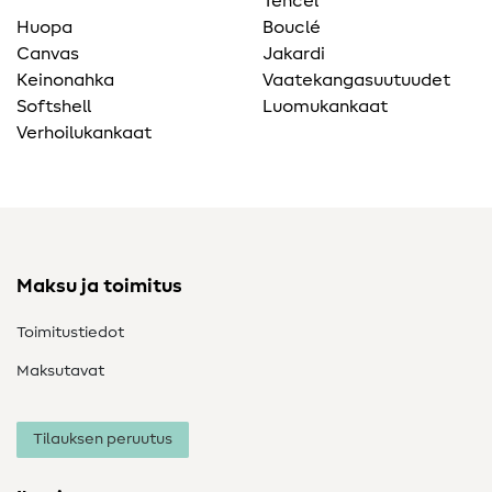
Tencel
Huopa
Bouclé
Canvas
Jakardi
Keinonahka
Vaatekangasuutuudet
Softshell
Luomukankaat
Verhoilukankaat
Maksu ja toimitus
Toimitustiedot
Maksutavat
Tilauksen peruutus