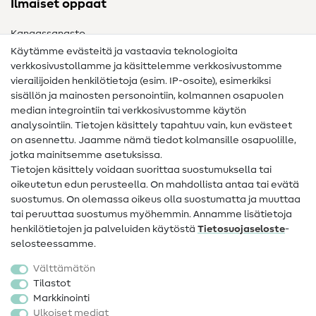
Ilmaiset oppaat
Kangassanasto
Käytämme evästeitä ja vastaavia teknologioita
Ompelusanasto
verkkosivustollamme ja käsittelemme verkkosivustomme
vierailijoiden henkilötietoja (esim. IP-osoite), esimerkiksi
Ompeluohjeet
sisällön ja mainosten personointiin, kolmannen osapuolen
median integrointiin tai verkkosivustomme käytön
Apua ja yhteystiedot
analysointiin. Tietojen käsittely tapahtuu vain, kun evästeet
on asennettu. Jaamme nämä tiedot kolmansille osapuolille,
Yhteystiedot
jotka mainitsemme asetuksissa.
Tietoa omistajanvaihdoksesta
Tietojen käsittely voidaan suorittaa suostumuksella tai
oikeutetun edun perusteella. On mahdollista antaa tai evätä
FAQ
suostumus. On olemassa oikeus olla suostumatta ja muuttaa
tai peruuttaa suostumus myöhemmin. Annamme lisätietoja
Peruutusoikeus
henkilötietojen ja palveluiden käytöstä
Tietosuojaseloste
-
Suosittu
selosteessamme.
Välttämätön
Kankaat
Tilastot
Markkinointi
Ompelutarvikkeet
Ulkoiset mediat