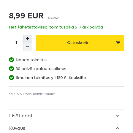
8,99 EUR
sis. ALV
Heti lähetettävissä, toimitusaika 5–7 arkipäivää
Ostoskoriin
Nopea toimitus
30 päivän palautusoikeus
Ilmainen toimitus yli 150 € tilauksille
* sis. ALV ilman
Toimituskulut
Lisätiedot
Kuvaus