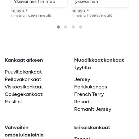
Yksivärinen himmeä
yksivärinen
Y
keltainen
tummapetrolin sävy
t
10,99 € *
10,99 € *
10,
1
metriä
| 10,99 € / metriä
1
metriä
| 10,99 € / metriä
1
me
Kankaat arkeen
Muodikkaat kankaat
tyylillä
Puuvillakankaat
Pellavakankaat
Jersey
Viskoosikankaat
Farkkukangas
Collegekankaat
French Terry
Musliini
Resori
Romanit Jersey
Vahvoihin
Erikoiskankaat
ompeluideioihin