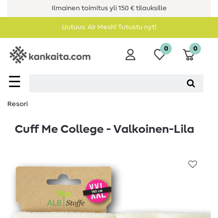
Ilmainen toimitus yli 150 € tilauksille
Uutuus: Air Mesh! Tutustu nyt!
0
0
☰
Resori
Cuff Me College - Valkoinen-Lila