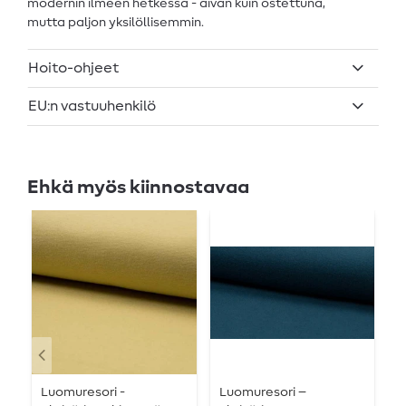
modernin ilmeen hetkessä - aivan kuin ostettuna,
mutta paljon yksilöllisemmin.
Hoito-ohjeet
EU:n vastuuhenkilö
Ehkä myös kiinnostavaa
Luomuresori -
Luomuresori –
L