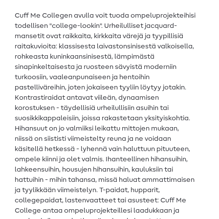
Cuff Me Collegen avulla voit tuoda ompeluprojekteihisi
todellisen "college-lookin". Urheilulliset jacquard-
mansetit ovat raikkaita, kirkkaita värejä ja tyypillisiä
raitakuvioita: klassisesta laivastonsinisestä valkoisella,
rohkeasta kuninkaansinisestä, lämpimästä
sinapinkeltaisesta ja ruosteen sävyistä moderniin
turkoosiin, vaaleanpunaiseen ja hentoihin
pastelliväreihin, joten jokaiseen tyyliin löytyy jotakin.
Kontrastiraidat antavat viileän, dynaamisen
korostuksen - täydellisiä urheilullisiin asuihin tai
suosikkikappaleisiin, joissa rakastetaan yksityiskohtia.
Hihansuut on jo valmiiksi leikattu mittojen mukaan,
niissä on siististi viimeistelty reuna ja ne voidaan
käsitellä hetkessä - lyhennä vain haluttuun pituuteen,
ompele kiinni ja olet valmis. Ihanteellinen hihansuihin,
lahkeensuihin, housujen hihansuihin, kauluksiin tai
hattuihin - mihin tahansa, missä haluat ammattimaisen
ja tyylikkään viimeistelyn. T-paidat, hupparit,
collegepaidat, lastenvaatteet tai asusteet: Cuff Me
College antaa ompeluprojekteillesi laadukkaan ja