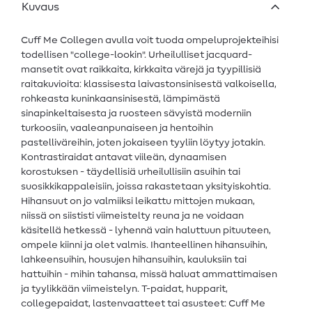
Kuvaus
Cuff Me Collegen avulla voit tuoda ompeluprojekteihisi
todellisen "college-lookin". Urheilulliset jacquard-
mansetit ovat raikkaita, kirkkaita värejä ja tyypillisiä
raitakuvioita: klassisesta laivastonsinisestä valkoisella,
rohkeasta kuninkaansinisestä, lämpimästä
sinapinkeltaisesta ja ruosteen sävyistä moderniin
turkoosiin, vaaleanpunaiseen ja hentoihin
pastelliväreihin, joten jokaiseen tyyliin löytyy jotakin.
Kontrastiraidat antavat viileän, dynaamisen
korostuksen - täydellisiä urheilullisiin asuihin tai
suosikkikappaleisiin, joissa rakastetaan yksityiskohtia.
Hihansuut on jo valmiiksi leikattu mittojen mukaan,
niissä on siististi viimeistelty reuna ja ne voidaan
käsitellä hetkessä - lyhennä vain haluttuun pituuteen,
ompele kiinni ja olet valmis. Ihanteellinen hihansuihin,
lahkeensuihin, housujen hihansuihin, kauluksiin tai
hattuihin - mihin tahansa, missä haluat ammattimaisen
ja tyylikkään viimeistelyn. T-paidat, hupparit,
collegepaidat, lastenvaatteet tai asusteet: Cuff Me