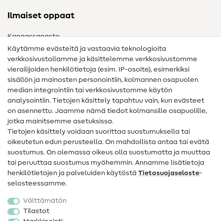
Ilmaiset oppaat
Kangassanasto
Käytämme evästeitä ja vastaavia teknologioita
Ompelusanasto
verkkosivustollamme ja käsittelemme verkkosivustomme
vierailijoiden henkilötietoja (esim. IP-osoite), esimerkiksi
Ompeluohjeet
sisällön ja mainosten personointiin, kolmannen osapuolen
median integrointiin tai verkkosivustomme käytön
Apua ja yhteystiedot
analysointiin. Tietojen käsittely tapahtuu vain, kun evästeet
on asennettu. Jaamme nämä tiedot kolmansille osapuolille,
Yhteystiedot
jotka mainitsemme asetuksissa.
Tietoa omistajanvaihdoksesta
Tietojen käsittely voidaan suorittaa suostumuksella tai
oikeutetun edun perusteella. On mahdollista antaa tai evätä
FAQ
suostumus. On olemassa oikeus olla suostumatta ja muuttaa
tai peruuttaa suostumus myöhemmin. Annamme lisätietoja
Peruutusoikeus
henkilötietojen ja palveluiden käytöstä
Tietosuojaseloste
-
Suosittu
selosteessamme.
Välttämätön
Kankaat
Tilastot