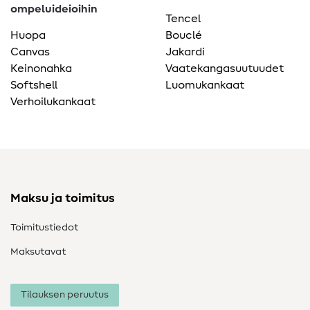
ompeluideioihin
Tencel
Huopa
Bouclé
Canvas
Jakardi
Keinonahka
Vaatekangasuutuudet
Softshell
Luomukankaat
Verhoilukankaat
Maksu ja toimitus
Toimitustiedot
Maksutavat
Tilauksen peruutus