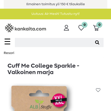
Ilmainen toimitus yli 150 € tilauksille
Uutuus: Air Mesh! Tutustu nyt!
0
0
☰
Resori
Cuff Me College Sparkle -
Valkoinen marja