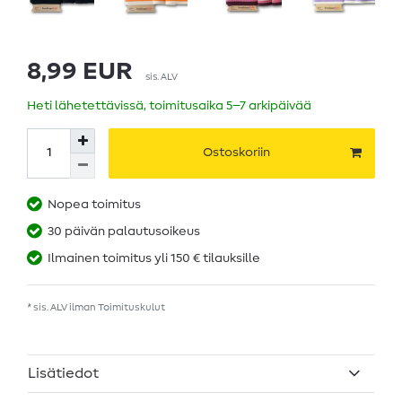
8,99 EUR
sis. ALV
Heti lähetettävissä, toimitusaika 5–7 arkipäivää
Ostoskoriin
Nopea toimitus
30 päivän palautusoikeus
Ilmainen toimitus yli 150 € tilauksille
* sis. ALV ilman
Toimituskulut
Lisätiedot