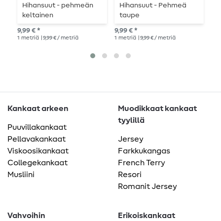
Hihansuut - pehmeän
Hihansuut - Pehmeä
H
keltainen
taupe
v
9,99 € *
9,99 € *
9,9
1
metriä
| 9,99 € / metriä
1
metriä
| 9,99 € / metriä
1
me
Kankaat arkeen
Muodikkaat kankaat
tyylillä
Puuvillakankaat
Pellavakankaat
Jersey
Viskoosikankaat
Farkkukangas
Collegekankaat
French Terry
Musliini
Resori
Romanit Jersey
Vahvoihin
Erikoiskankaat