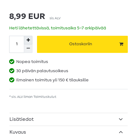
8,99 EUR
sis. ALV
Heti lähetettävissä, toimitusaika 5–7 arkipäivää
Ostoskoriin
Nopea toimitus
30 päivän palautusoikeus
Ilmainen toimitus yli 150 € tilauksille
* sis. ALV ilman
Toimituskulut
Lisätiedot
Kuvaus