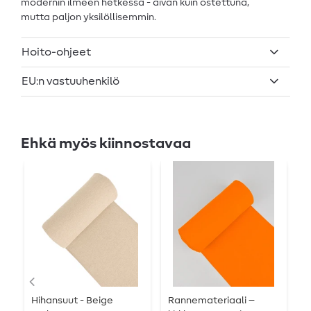
modernin ilmeen hetkessä - aivan kuin ostettuna,
mutta paljon yksilöllisemmin.
Hoito-ohjeet
EU:n vastuuhenkilö
Ehkä myös kiinnostavaa
Hihansuut - Beige
Rannemateriaali –
H