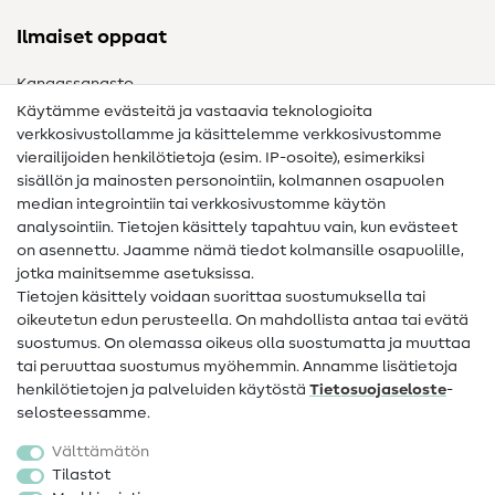
Ilmaiset oppaat
Kangassanasto
Käytämme evästeitä ja vastaavia teknologioita
Ompelusanasto
verkkosivustollamme ja käsittelemme verkkosivustomme
vierailijoiden henkilötietoja (esim. IP-osoite), esimerkiksi
Ompeluohjeet
sisällön ja mainosten personointiin, kolmannen osapuolen
median integrointiin tai verkkosivustomme käytön
Apua ja yhteystiedot
analysointiin. Tietojen käsittely tapahtuu vain, kun evästeet
on asennettu. Jaamme nämä tiedot kolmansille osapuolille,
Yhteystiedot
jotka mainitsemme asetuksissa.
Tietoa omistajanvaihdoksesta
Tietojen käsittely voidaan suorittaa suostumuksella tai
oikeutetun edun perusteella. On mahdollista antaa tai evätä
FAQ
suostumus. On olemassa oikeus olla suostumatta ja muuttaa
tai peruuttaa suostumus myöhemmin. Annamme lisätietoja
Peruutusoikeus
henkilötietojen ja palveluiden käytöstä
Tietosuojaseloste
-
Suosittu
selosteessamme.
Välttämätön
Kankaat
Tilastot