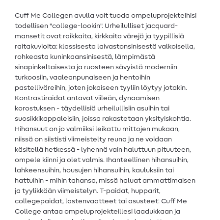
Cuff Me Collegen avulla voit tuoda ompeluprojekteihisi
todellisen "college-lookin". Urheilulliset jacquard-
mansetit ovat raikkaita, kirkkaita värejä ja tyypillisiä
raitakuvioita: klassisesta laivastonsinisestä valkoisella,
rohkeasta kuninkaansinisestä, lämpimästä
sinapinkeltaisesta ja ruosteen sävyistä moderniin
turkoosiin, vaaleanpunaiseen ja hentoihin
pastelliväreihin, joten jokaiseen tyyliin löytyy jotakin.
Kontrastiraidat antavat viileän, dynaamisen
korostuksen - täydellisiä urheilullisiin asuihin tai
suosikkikappaleisiin, joissa rakastetaan yksityiskohtia.
Hihansuut on jo valmiiksi leikattu mittojen mukaan,
niissä on siististi viimeistelty reuna ja ne voidaan
käsitellä hetkessä - lyhennä vain haluttuun pituuteen,
ompele kiinni ja olet valmis. Ihanteellinen hihansuihin,
lahkeensuihin, housujen hihansuihin, kauluksiin tai
hattuihin - mihin tahansa, missä haluat ammattimaisen
ja tyylikkään viimeistelyn. T-paidat, hupparit,
collegepaidat, lastenvaatteet tai asusteet: Cuff Me
College antaa ompeluprojekteillesi laadukkaan ja