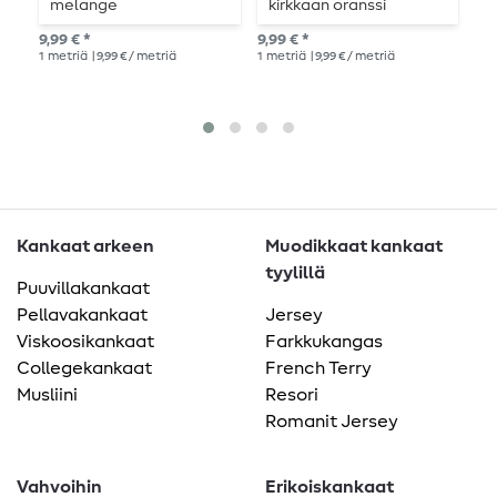
melange
kirkkaan oranssi
7,8
9,99 € *
9,99 € *
1
me
1
metriä
| 9,99 € / metriä
1
metriä
| 9,99 € / metriä
Kankaat arkeen
Muodikkaat kankaat
tyylillä
Puuvillakankaat
Pellavakankaat
Jersey
Viskoosikankaat
Farkkukangas
Collegekankaat
French Terry
Musliini
Resori
Romanit Jersey
Vahvoihin
Erikoiskankaat