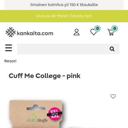
Ilmainen toimitus yli 150 € tilauksille
Uutuus: Air Mesh! Tutustu nyt!
0
0
☰
Resori
Cuff Me College - pink