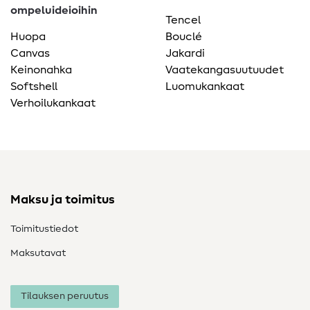
ompeluideioihin
Tencel
Huopa
Bouclé
Canvas
Jakardi
Keinonahka
Vaatekangasuutuudet
Softshell
Luomukankaat
Verhoilukankaat
Maksu ja toimitus
Toimitustiedot
Maksutavat
Tilauksen peruutus