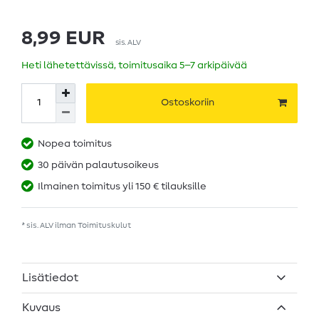
8,99 EUR
sis. ALV
Heti lähetettävissä, toimitusaika 5–7 arkipäivää
Ostoskoriin
Nopea toimitus
30 päivän palautusoikeus
Ilmainen toimitus yli 150 € tilauksille
* sis. ALV ilman
Toimituskulut
Lisätiedot
Kuvaus