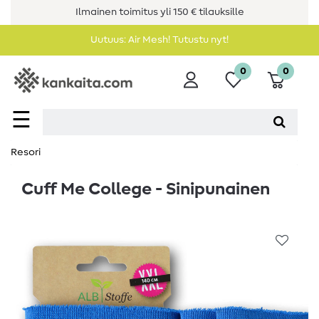
Ilmainen toimitus yli 150 € tilauksille
Uutuus: Air Mesh! Tutustu nyt!
0
0
☰
Resori
Cuff Me College - Sinipunainen