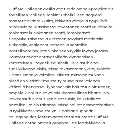
Cuff Me Collegen avulla voit tuoda ompeluprojekteihisi
todellisen "college-lookin". Urheilulliset jacquard-
mansetit ovat raikkaita, kirkkaita värejä ja tyypillisiä
raitakuvioita: klassisesta laivastonsinisestä valkoisella,
rohkeasta kuninkaansinisestä, lämpimästä
sinapinkeltaisesta ja ruosteen sävyistä moderniin
turkoosiin, vaaleanpunaiseen ja hentoihin
pastelliväreihin, joten jokaiseen tyyliin löytyy jotakin.
Kontrastiraidat antavat viileän, dynaamisen
korostuksen - täydellisiä urheilullisiin asuihin tai
suosikkikappaleisiin, joissa rakastetaan yksityiskohtia.
Hihansuut on jo valmiiksi leikattu mittojen mukaan,
niissä on siististi viimeistelty reuna ja ne voidaan
käsitellä hetkessä - lyhennä vain haluttuun pituuteen,
ompele kiinni ja olet valmis. Ihanteellinen hihansuihin,
lahkeensuihin, housujen hihansuihin, kauluksiin tai
hattuihin - mihin tahansa, missä haluat ammattimaisen
ja tyylikkään viimeistelyn. T-paidat, hupparit,
collegepaidat, lastenvaatteet tai asusteet: Cuff Me
College antaa ompeluprojekteillesi laadukkaan ja