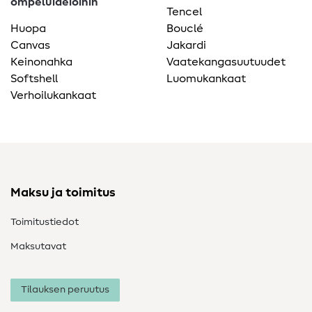
ompeluideioihin
Tencel
Huopa
Bouclé
Canvas
Jakardi
Keinonahka
Vaatekangasuutuudet
Softshell
Luomukankaat
Verhoilukankaat
Maksu ja toimitus
Toimitustiedot
Maksutavat
Tilauksen peruutus