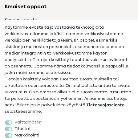
Ilmaiset oppaat
Kangassanasto
Käytämme evästeitä ja vastaavia teknologioita
Ompelusanasto
verkkosivustollamme ja käsittelemme verkkosivustomme
vierailijoiden henkilötietoja (esim. IP-osoite), esimerkiksi
Ompeluohjeet
sisällön ja mainosten personointiin, kolmannen osapuolen
median integrointiin tai verkkosivustomme käytön
Apua ja yhteystiedot
analysointiin. Tietojen käsittely tapahtuu vain, kun evästeet
on asennettu. Jaamme nämä tiedot kolmansille osapuolille,
Yhteystiedot
jotka mainitsemme asetuksissa.
Tietoa omistajanvaihdoksesta
Tietojen käsittely voidaan suorittaa suostumuksella tai
oikeutetun edun perusteella. On mahdollista antaa tai evätä
FAQ
suostumus. On olemassa oikeus olla suostumatta ja muuttaa
tai peruuttaa suostumus myöhemmin. Annamme lisätietoja
Peruutusoikeus
henkilötietojen ja palveluiden käytöstä
Tietosuojaseloste
-
Suosittu
selosteessamme.
Välttämätön
Kankaat
Tilastot
Markkinointi
Ompelutarvikkeet