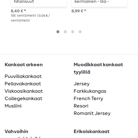
hihansuut
kermainen - lila -
r
oranssi
v
8,40 € *
8,99 € *
9,5
135
senttimetri
| 0,06 € /
senttimetri
Kankaat arkeen
Muodikkaat kankaat
tyylillä
Puuvillakankaat
Pellavakankaat
Jersey
Viskoosikankaat
Farkkukangas
Collegekankaat
French Terry
Musliini
Resori
Romanit Jersey
Vahvoihin
Erikoiskankaat