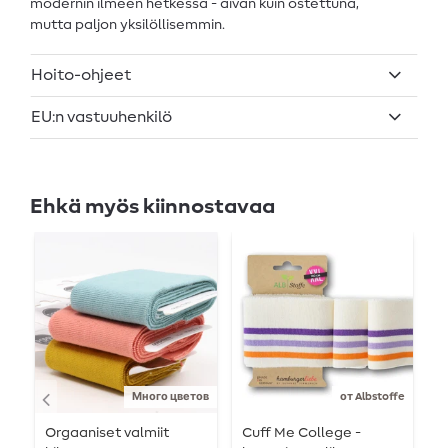
modernin ilmeen hetkessä - aivan kuin ostettuna,
mutta paljon yksilöllisemmin.
Hoito-ohjeet
EU:n vastuuhenkilö
Ehkä myös kiinnostavaa
Много цветов
от Albstoffe
Orgaaniset valmiit
Cuff Me College -
C