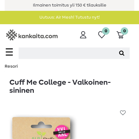
Ilmainen toimitus yli 150 € tilauksille
Uutuus: Air Mesh! Tutustu nyt!
0
0
☰
Resori
Cuff Me College - Valkoinen-
sininen