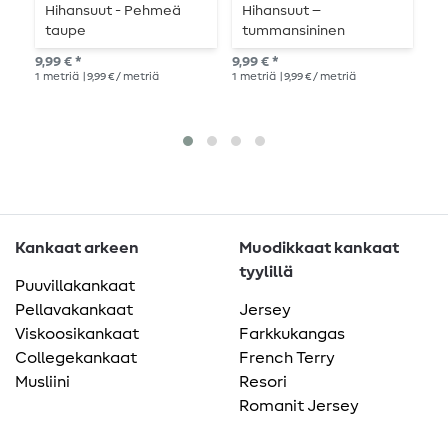
Hihansuut - Pehmeä
Hihansuut –
H
taupe
tummansininen
t
9,99 € *
9,99 € *
9,9
1
metriä
| 9,99 € / metriä
1
metriä
| 9,99 € / metriä
1
me
Kankaat arkeen
Muodikkaat kankaat
tyylillä
Puuvillakankaat
Pellavakankaat
Jersey
Viskoosikankaat
Farkkukangas
Collegekankaat
French Terry
Musliini
Resori
Romanit Jersey