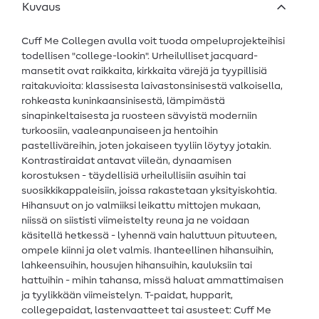
Kuvaus
Cuff Me Collegen avulla voit tuoda ompeluprojekteihisi
todellisen "college-lookin". Urheilulliset jacquard-
mansetit ovat raikkaita, kirkkaita värejä ja tyypillisiä
raitakuvioita: klassisesta laivastonsinisestä valkoisella,
rohkeasta kuninkaansinisestä, lämpimästä
sinapinkeltaisesta ja ruosteen sävyistä moderniin
turkoosiin, vaaleanpunaiseen ja hentoihin
pastelliväreihin, joten jokaiseen tyyliin löytyy jotakin.
Kontrastiraidat antavat viileän, dynaamisen
korostuksen - täydellisiä urheilullisiin asuihin tai
suosikkikappaleisiin, joissa rakastetaan yksityiskohtia.
Hihansuut on jo valmiiksi leikattu mittojen mukaan,
niissä on siististi viimeistelty reuna ja ne voidaan
käsitellä hetkessä - lyhennä vain haluttuun pituuteen,
ompele kiinni ja olet valmis. Ihanteellinen hihansuihin,
lahkeensuihin, housujen hihansuihin, kauluksiin tai
hattuihin - mihin tahansa, missä haluat ammattimaisen
ja tyylikkään viimeistelyn. T-paidat, hupparit,
collegepaidat, lastenvaatteet tai asusteet: Cuff Me