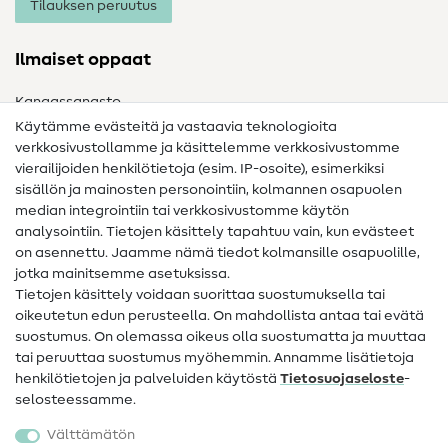
Tilauksen peruutus
Ilmaiset oppaat
Kangassanasto
Käytämme evästeitä ja vastaavia teknologioita
Ompelusanasto
verkkosivustollamme ja käsittelemme verkkosivustomme
vierailijoiden henkilötietoja (esim. IP-osoite), esimerkiksi
Ompeluohjeet
sisällön ja mainosten personointiin, kolmannen osapuolen
median integrointiin tai verkkosivustomme käytön
Apua ja yhteystiedot
analysointiin. Tietojen käsittely tapahtuu vain, kun evästeet
on asennettu. Jaamme nämä tiedot kolmansille osapuolille,
Yhteystiedot
jotka mainitsemme asetuksissa.
Tietoa omistajanvaihdoksesta
Tietojen käsittely voidaan suorittaa suostumuksella tai
oikeutetun edun perusteella. On mahdollista antaa tai evätä
FAQ
suostumus. On olemassa oikeus olla suostumatta ja muuttaa
tai peruuttaa suostumus myöhemmin. Annamme lisätietoja
Peruutusoikeus
henkilötietojen ja palveluiden käytöstä
Tietosuojaseloste
-
Suosittu
selosteessamme.
Välttämätön
Kankaat