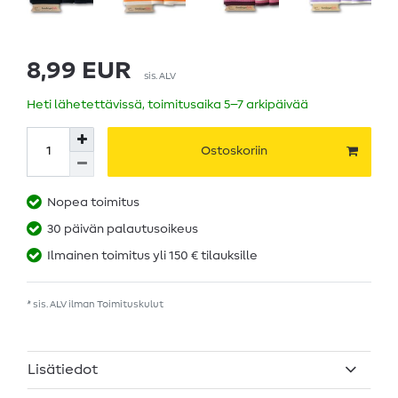
8,99 EUR
sis. ALV
Heti lähetettävissä, toimitusaika 5–7 arkipäivää
Ostoskoriin
Nopea toimitus
30 päivän palautusoikeus
Ilmainen toimitus yli 150 € tilauksille
* sis. ALV ilman
Toimituskulut
Lisätiedot