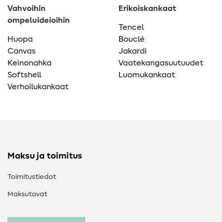
Vahvoihin
Erikoiskankaat
ompeluideioihin
Tencel
Huopa
Bouclé
Canvas
Jakardi
Keinonahka
Vaatekangasuutuudet
Softshell
Luomukankaat
Verhoilukankaat
Maksu ja toimitus
Toimitustiedot
Maksutavat